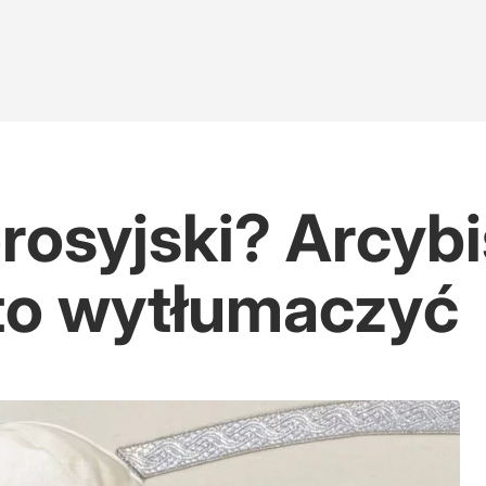
orosyjski? Arcyb
 to wytłumaczyć