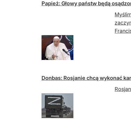
Papież: Głowy państw będą osądzon
Myślim
zaczyn
Franci
Donbas: Rosjanie chcą wykonać ka
Rosjan