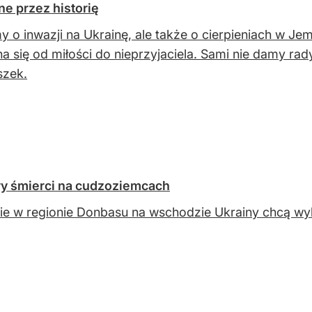
e przez historię
y o inwazji na Ukrainę, ale także o cierpieniach w Jem
a się od miłości do nieprzyjaciela. Sami nie damy ra
szek.
ry śmierci na cudzoziemcach
ie w regionie Donbasu na wschodzie Ukrainy chcą wy