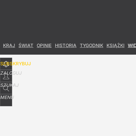
Udostępnij
3
Skomentuj
KRAJ
ŚWIAT
OPINIE
HISTORIA
TYGODNIK
KSIĄŻKI
WI
SUBSKRYBUJ
ZALOGUJ
SZUKAJ
MENU