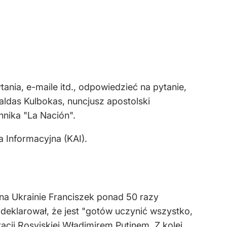
nia, e-maile itd., odpowiedzieć na pytanie,
svaldas Kulbokas, nuncjusz apostolski
nnika "La Nación".
 Informacyjna (KAI).
 na Ukrainie Franciszek ponad 50 razy
 deklarował, że jest "gotów uczynić wszystko,
ji Rosyjskiej Władimirem Putinem. Z kolei