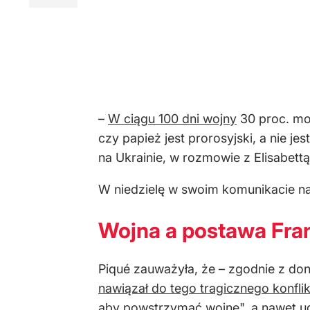
–
W ciągu 100 dni wojny
30 proc. moj
czy papież jest prorosyjski, a nie je
na Ukrainie, w rozmowie z Elisabett
W niedzielę w swoim komunikacie na
Wojna a postawa Fra
Piqué zauważyła, że – zgodnie z don
nawiązał do tego tragicznego konfli
aby powstrzymać wojnę", a nawet ud