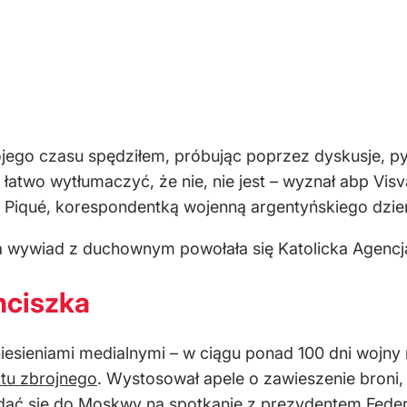
ego czasu spędziłem, próbując poprzez dyskusje, pyta
st łatwo wytłumaczyć, że nie, nie jest – wyznał abp Vi
ą Piqué, korespondentką wojenną argentyńskiego dzie
 wywiad z duchownym powołała się Katolicka Agencja
nciszka
iesieniami medialnymi – w ciągu ponad 100 dni wojny
ktu zbrojnego
. Wystosował apele o zawieszenie broni,
ać się do Moskwy na spotkanie z prezydentem Federac