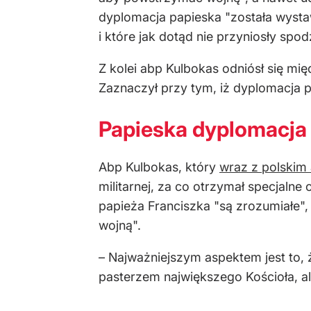
dyplomacja papieska "została wystaw
i które jak dotąd nie przyniosły spo
Z kolei abp Kulbokas odniósł się m
Zaznaczył przy tym, iż dyplomacja pa
Papieska dyplomacja
Abp Kulbokas, który
wraz z polskim
militarnej, za co otrzymał specjaln
papieża Franciszka "są zrozumiałe"
wojną".
– Najważniejszym aspektem jest to, 
pasterzem największego Kościoła, ale