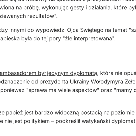
iona na próbę, wykonując gesty i działania, które by
dziewanych rezultatów".
iędzy innymi do wypowiedzi Ojca Świętego na temat "s
pieska była do tej pory "źle interpretowana".
 ambasadorem był jedynym dyplomatą
, która nie opu
e odznaczenie od prezydenta Ukrainy Wołodymyra Zełe
, ponieważ "sprawa ma wiele aspektów" oraz "mamy d
że papież jest bardzo widoczną postacią na poziomie 
 nie jest politykiem – podkreślił watykański dyplomat