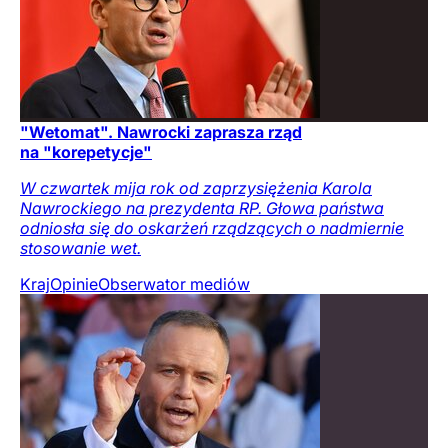
"Wetomat". Nawrocki zaprasza rząd
na "korepetycje"
W czwartek mija rok od zaprzysiężenia Karola
Nawrockiego na prezydenta RP. Głowa państwa
odniosła się do oskarżeń rządzących o nadmiernie
stosowanie wet.
Kraj
Opinie
Obserwator mediów