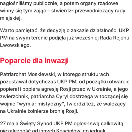
nagłośniliśmy publicznie, a potem organy rządowe
winny się tym zająć – stwierdził przewodniczący rady
miejskiej.
Warto pamiętać, że decyzję o zakazie działalności UKP
PM na swym terenie podjęła już wcześniej Rada Rejonu
Lwowskiego.
Poparcie dla inwazji
Patriarchat Moskiewski, w którego strukturach
pozostawał dotychczas UKP PM,
od początku otwarcie
popierał i popiera agresję Rosji
przeciw Ukrainie, a jego
zwierzchnik, patriarcha Cyryl dostrzega w toczącej się
wojnie "wymiar mistyczny", twierdzi też, że walczący
na Ukrainie żołnierze bronią Rosji.
27 maja Święty Synod UKP PM ogłosił swą całkowitą
niezależność od innych Kościołów, co jednak