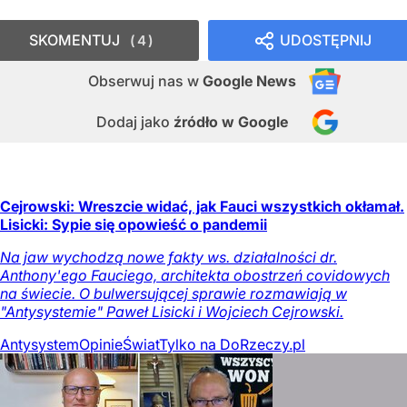
SKOMENTUJ
UDOSTĘPNIJ
4
Obserwuj nas
w
Google News
Dodaj jako
źródło w Google
Cejrowski: Wreszcie widać, jak Fauci wszystkich okłamał.
Lisicki: Sypie się opowieść o pandemii
Na jaw wychodzą nowe fakty ws. działalności dr.
Anthony'ego Fauciego, architekta obostrzeń covidowych
na świecie. O bulwersującej sprawie rozmawiają w
"Antysystemie" Paweł Lisicki i Wojciech Cejrowski.
Antysystem
Opinie
Świat
Tylko na DoRzeczy.pl