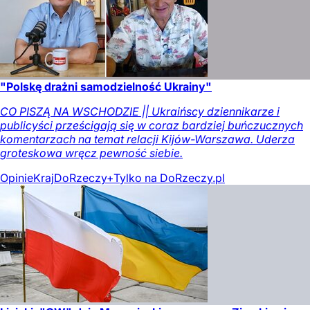
"Polskę drażni samodzielność Ukrainy"
CO PISZĄ NA WSCHODZIE || Ukraińscy dziennikarze i
publicyści prześcigają się w coraz bardziej buńczucznych
komentarzach na temat relacji Kijów-Warszawa. Uderza
groteskowa wręcz pewność siebie.
Opinie
Kraj
DoRzeczy+
Tylko na DoRzeczy.pl