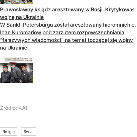
Prawosławny ksiądz aresztowany w Rosji. Krytykował
wojnę na Ukrainie
W Sankt-Petersburgu został aresztowany hieromnich o.
Ioan Kuromariow pod zarzutem rozpowszechniania
"fałszywych wiadomości" na temat toczącej się wojny
na Ukrainie.
Źródło:
KAI
Religia
Świat