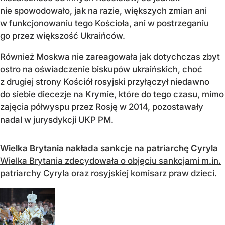
nie spowodowało, jak na razie, większych zmian ani
w funkcjonowaniu tego Kościoła, ani w postrzeganiu
go przez większość Ukraińców.
Również Moskwa nie zareagowała jak dotychczas zbyt
ostro na oświadczenie biskupów ukraińskich, choć
z drugiej strony Kościół rosyjski przyłączył niedawno
do siebie diecezje na Krymie, które do tego czasu, mimo
zajęcia półwyspu przez Rosję w 2014, pozostawały
nadal w jurysdykcji UKP PM.
Wielka Brytania nakłada sankcje na patriarchę Cyryla
Wielka Brytania zdecydowała o objęciu sankcjami m.in.
patriarchy Cyryla oraz rosyjskiej komisarz praw dzieci.