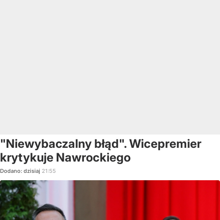
"Niewybaczalny błąd". Wicepremier
krytykuje Nawrockiego
Dodano:
dzisiaj
21:55