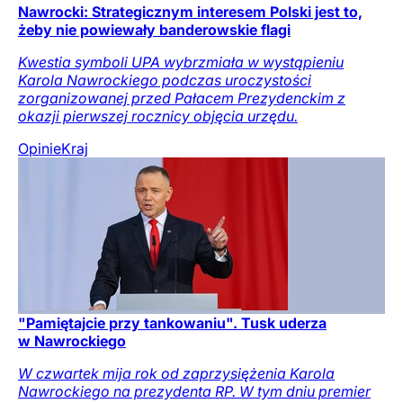
Nawrocki: Strategicznym interesem Polski jest to,
żeby nie powiewały banderowskie flagi
Kwestia symboli UPA wybrzmiała w wystąpieniu
Karola Nawrockiego podczas uroczystości
zorganizowanej przed Pałacem Prezydenckim z
okazji pierwszej rocznicy objęcia urzędu.
Opinie
Kraj
"Pamiętajcie przy tankowaniu". Tusk uderza
w Nawrockiego
W czwartek mija rok od zaprzysiężenia Karola
Nawrockiego na prezydenta RP. W tym dniu premier