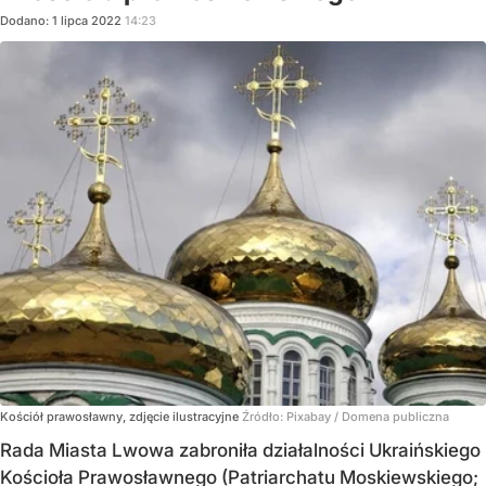
Dodano:
1
lipca
2022
14:23
Kościół prawosławny, zdjęcie ilustracyjne
Źródło:
Pixabay / Domena publiczna
Rada Miasta Lwowa zabroniła działalności Ukraińskiego
Kościoła Prawosławnego (Patriarchatu Moskiewskiego;