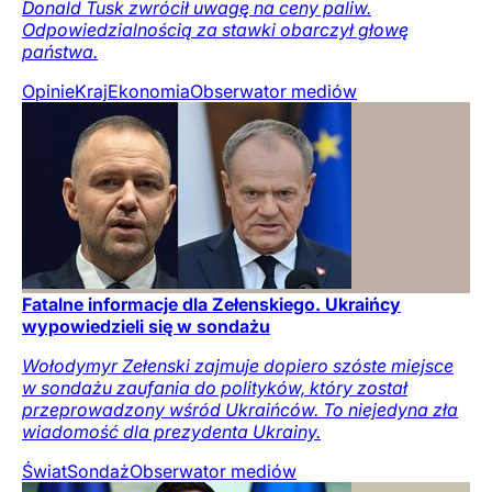
Donald Tusk zwrócił uwagę na ceny paliw.
Odpowiedzialnością za stawki obarczył głowę
państwa.
Opinie
Kraj
Ekonomia
Obserwator mediów
Fatalne informacje dla Zełenskiego. Ukraińcy
wypowiedzieli się w sondażu
Wołodymyr Zełenski zajmuje dopiero szóste miejsce
w sondażu zaufania do polityków, który został
przeprowadzony wśród Ukraińców. To niejedyna zła
wiadomość dla prezydenta Ukrainy.
Świat
Sondaż
Obserwator mediów