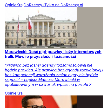
Opinie
Kraj
DoRzeczy+
Tylko na DoRzeczy.pl
Morawiecki: Dość pipi-prawicy i loży internetowych
trolli. Mówi o przyszłości i tożsamości
"Prawica bez jasnej agendy tożsamościowej nie
będzie prawicą. Ale prawica bez agendy rozwojowej i
bez kompetencji wdrażania zmian nigdy nie będzie
rządzić" – napisał Mateusz Morawiecki w
opublikowanym w czwartek wpisie na portalu X.
Opinie
Kraj