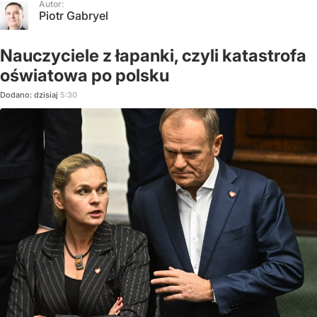
Autor:
Piotr Gabryel
Nauczyciele z łapanki, czyli katastrofa
oświatowa po polsku
Dodano:
dzisiaj
5:30