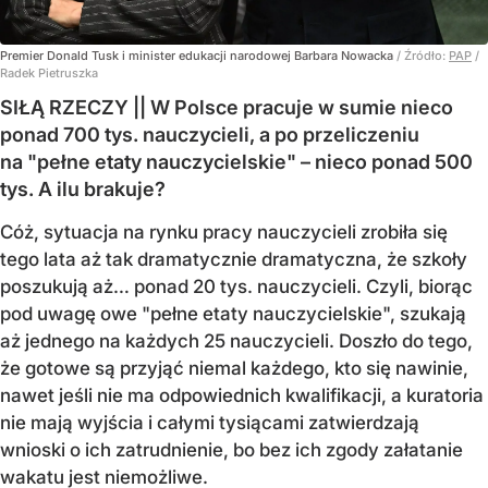
Premier Donald Tusk i minister edukacji narodowej Barbara Nowacka
/ Źródło:
PAP
/
Radek Pietruszka
SIŁĄ RZECZY || W Polsce pracuje w sumie nieco
ponad 700 tys. nauczycieli, a po przeliczeniu
na "pełne etaty nauczycielskie" – nieco ponad 500
tys. A ilu brakuje?
Cóż, sytuacja na rynku pracy nauczycieli zrobiła się
tego lata aż tak dramatycznie dramatyczna, że szkoły
poszukują aż… ponad 20 tys. nauczycieli. Czyli, biorąc
pod uwagę owe "pełne etaty nauczycielskie", szukają
aż jednego na każdych 25 nauczycieli. Doszło do tego,
że gotowe są przyjąć niemal każdego, kto się nawinie,
nawet jeśli nie ma odpowiednich kwalifikacji, a kuratoria
nie mają wyjścia i całymi tysiącami zatwierdzają
wnioski o ich zatrudnienie, bo bez ich zgody załatanie
wakatu jest niemożliwe.