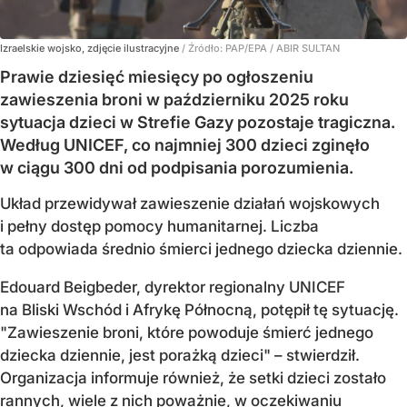
Izraelskie wojsko, zdjęcie ilustracyjne
/ Źródło:
PAP/EPA
/
ABIR SULTAN
Prawie dziesięć miesięcy po ogłoszeniu
zawieszenia broni w październiku 2025 roku
sytuacja dzieci w Strefie Gazy pozostaje tragiczna.
Według UNICEF, co najmniej 300 dzieci zginęło
w ciągu 300 dni od podpisania porozumienia.
Układ przewidywał zawieszenie działań wojskowych
i pełny dostęp pomocy humanitarnej. Liczba
ta odpowiada średnio śmierci jednego dziecka dziennie.
Edouard Beigbeder, dyrektor regionalny UNICEF
na Bliski Wschód i Afrykę Północną, potępił tę sytuację.
"Zawieszenie broni, które powoduje śmierć jednego
dziecka dziennie, jest porażką dzieci" – stwierdził.
Organizacja informuje również, że setki dzieci zostało
rannych, wiele z nich poważnie, w oczekiwaniu