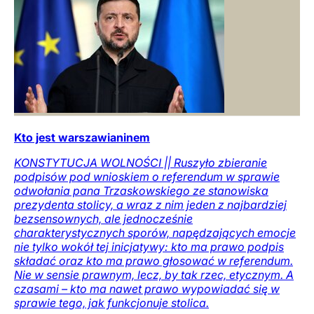
Kto jest warszawianinem
KONSTYTUCJA WOLNOŚCI || Ruszyło zbieranie
podpisów pod wnioskiem o referendum w sprawie
odwołania pana Trzaskowskiego ze stanowiska
prezydenta stolicy, a wraz z nim jeden z najbardziej
bezsensownych, ale jednocześnie
charakterystycznych sporów, napędzających emocje
nie tylko wokół tej inicjatywy: kto ma prawo podpis
składać oraz kto ma prawo głosować w referendum.
Nie w sensie prawnym, lecz, by tak rzec, etycznym. A
czasami – kto ma nawet prawo wypowiadać się w
sprawie tego, jak funkcjonuje stolica.