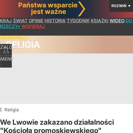
ROZWIŃ
▼
KRAJ
ŚWIAT
OPINIE
HISTORIA
TYGODNIK
KSIĄŻKI
WIDEO
DO
RZECZY+
WSPIERAJ
SUBSKRYBUJ
RELIGIA
ZALOGUJ
MENU
Religia
We Lwowie zakazano działalności
"Kościoła promoskiewskiego"