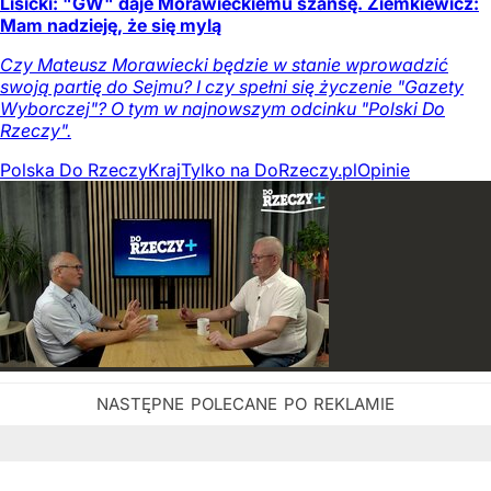
Lisicki: "GW" daje Morawieckiemu szansę. Ziemkiewicz:
Mam nadzieję, że się mylą
Czy Mateusz Morawiecki będzie w stanie wprowadzić
swoją partię do Sejmu? I czy spełni się życzenie "Gazety
Wyborczej"? O tym w najnowszym odcinku "Polski Do
Rzeczy".
Polska Do Rzeczy
Kraj
Tylko na DoRzeczy.pl
Opinie