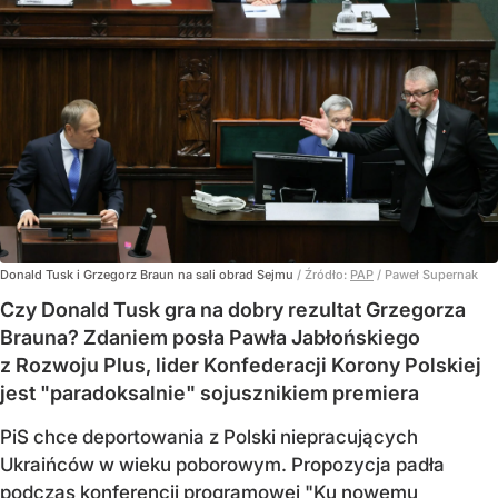
Donald Tusk i Grzegorz Braun na sali obrad Sejmu
/ Źródło:
PAP
/
Paweł Supernak
Czy Donald Tusk gra na dobry rezultat Grzegorza
Brauna? Zdaniem posła Pawła Jabłońskiego
z Rozwoju Plus, lider Konfederacji Korony Polskiej
jest "paradoksalnie" sojusznikiem premiera
PiS chce deportowania z Polski niepracujących
Ukraińców w wieku poborowym. Propozycja padła
podczas konferencji programowej "Ku nowemu