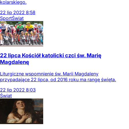
kolarskiego.
22
lip
2022
8:58
Sport
Świat
22 lipca Kościół katolicki czci św. Marię
Magdalenę
Liturgiczne wspomnienie św. Marii Magdaleny
przypadające 22 lipca, od 2016 roku ma rangę święta.
22
lip
2022
8:03
Świat