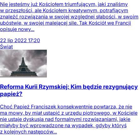
Nie jesteśmy już Kościołem triumfującym, jaki znaliśmy
w przeszłości, ale Kościołem kreatywnym, potrafiącym
znaleźć rozwiązania w swojej względnej słabości, w swoim
ubóstwie, w swojej malejącej sile. Tak Kościół we Francji
opisuje nowy...
22
lip
2022
17:20
Świat
Reforma Kurii Rzymskiej: Kim będzie rezygnujący
papież?
Choć Papież Franciszek konsekwentnie powtarza, że nie
ma mowy, by miał ustąpić z urzędu piotrowego, w Kościele
nie ustaje dyskusja nad formalnymi rozwiązaniami, jakie
miałyby być wprowadzone na wypadek, gdyby któryś
z kolejnych następców...