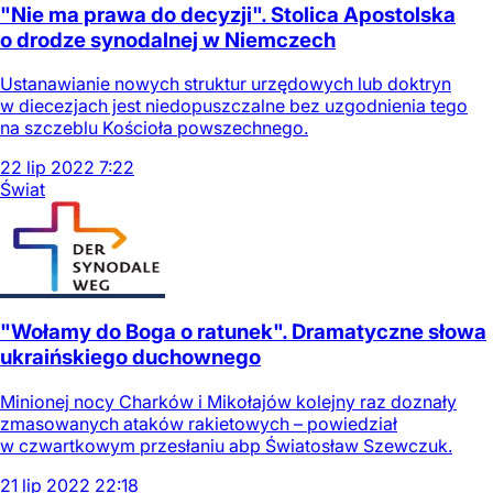
"Nie ma prawa do decyzji". Stolica Apostolska
o drodze synodalnej w Niemczech
Ustanawianie nowych struktur urzędowych lub doktryn
w diecezjach jest niedopuszczalne bez uzgodnienia tego
na szczeblu Kościoła powszechnego.
22
lip
2022
7:22
Świat
"Wołamy do Boga o ratunek". Dramatyczne słowa
ukraińskiego duchownego
Minionej nocy Charków i Mikołajów kolejny raz doznały
zmasowanych ataków rakietowych – powiedział
w czwartkowym przesłaniu abp Światosław Szewczuk.
21
lip
2022
22:18