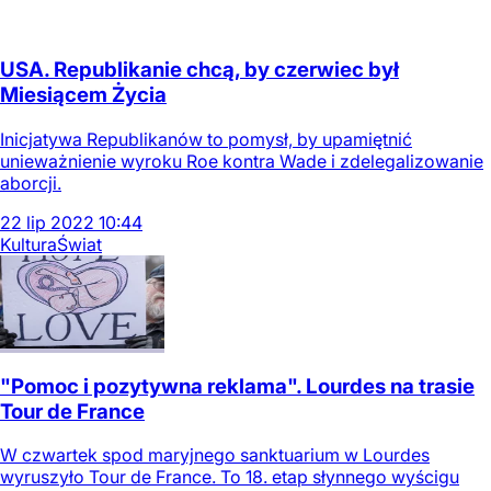
USA. Republikanie chcą, by czerwiec był
Miesiącem Życia
Inicjatywa Republikanów to pomysł, by upamiętnić
unieważnienie wyroku Roe kontra Wade i zdelegalizowanie
aborcji.
22
lip
2022
10:44
Kultura
Świat
"Pomoc i pozytywna reklama". Lourdes na trasie
Tour de France
W czwartek spod maryjnego sanktuarium w Lourdes
wyruszyło Tour de France. To 18. etap słynnego wyścigu