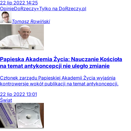
22
lip
2022
14:25
Opinie
DoRzeczy+
Tylko na DoRzeczy.pl
Tomasz
Rowiński
Papieska Akademia Życia: Nauczanie Kościoła
na temat antykoncepcji nie uległo zmianie
Członek zarządu Papieskiej Akademii Życia wyjaśnia
kontrowersje wokół publikacji na temat antykoncepcji.
22
lip
2022
13:01
Świat