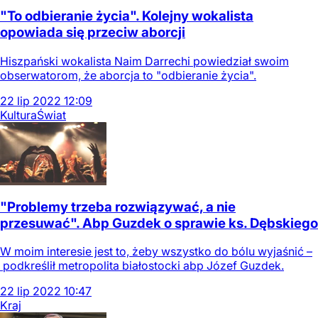
"To odbieranie życia". Kolejny wokalista
opowiada się przeciw aborcji
Hiszpański wokalista Naim Darrechi powiedział swoim
obserwatorom, że aborcja to "odbieranie życia".
22
lip
2022
12:09
Kultura
Świat
"Problemy trzeba rozwiązywać, a nie
przesuwać". Abp Guzdek o sprawie ks. Dębskiego
W moim interesie jest to, żeby wszystko do bólu wyjaśnić –
podkreślił metropolita białostocki abp Józef Guzdek.
22
lip
2022
10:47
Kraj