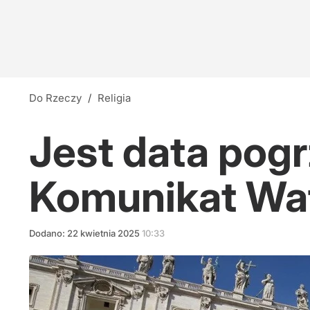
Do Rzeczy
/
Religia
Jest data pogr
Komunikat Wa
Dodano:
22
kwietnia
2025
10:33