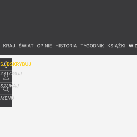
Udostępnij
3
Skomentuj
KRAJ
ŚWIAT
OPINIE
HISTORIA
TYGODNIK
KSIĄŻKI
WI
SUBSKRYBUJ
ZALOGUJ
SZUKAJ
MENU