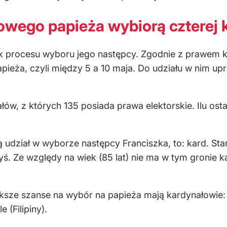
owego papieża wybiorą czterej k
k procesu wyboru jego następcy. Zgodnie z prawem 
pieża, czyli między 5 a 10 maja. Do udziału w nim upr
łów, z których 135 posiada prawa elektorskie. Ilu ost
 udział w wyborze następcy Franciszka, to: kard. Stan
yś. Ze względy na wiek (85 lat) nie ma w tym gronie k
sze szanse na wybór na papieża mają kardynałowie: P
 (Filipiny).