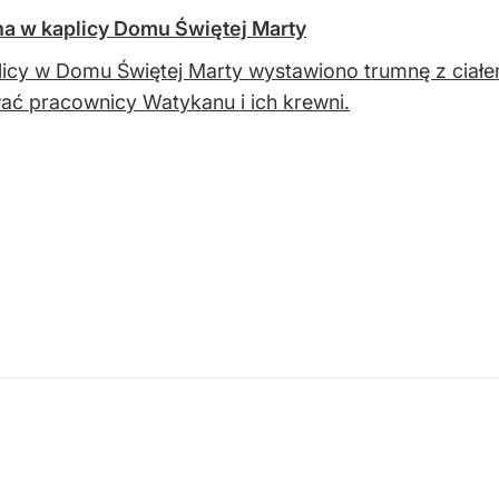
a w kaplicy Domu Świętej Marty
icy w Domu Świętej Marty wystawiono trumnę z ciał
ć pracownicy Watykanu i ich krewni.