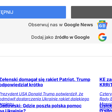
ĘPNIJ
Obserwuj nas
w
Google News
Dodaj jako
źródło w Google
Zełenski domagał się rakiet Patriot. Trump
KE za
odpowiedział krótko
KRRiT
Prezydent USA Donald Trump potwierdził, że
Cztery
odmówił dostarczenia Ukrainie rakiet dalekiego
Rady E
zasięgu.
Mappin
Gadowski: Gdzie poszła polska pomoc
Lisic
raporc
na Ukrainie?
O sil