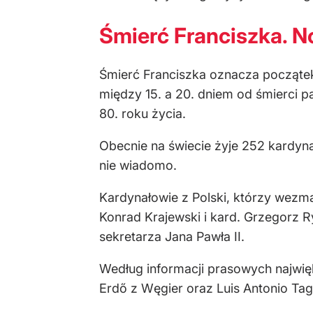
Śmierć Franciszka. N
Śmierć Franciszka oznacza począte
między 15. a 20. dniem od śmierci pa
80. roku życia.
Obecnie na świecie żyje 252 kardyna
nie wiadomo.
Kardynałowie z Polski, którzy wezmą
Konrad Krajewski i kard. Grzegorz R
sekretarza Jana Pawła II.
Według informacji prasowych najwięk
Erdő z Węgier oraz Luis Antonio Tagle