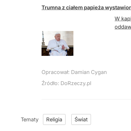
Trumna z ciałem papieża wystawion
W kapl
oddawa
Opracował:
Damian Cygan
Źródło:
DoRzeczy.pl
Religia
Świat