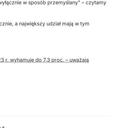
wyłącznie w sposób przemyślany" – czytamy
cznie, a największy udział mają w tym
023 r. wyhamuje do 7,3 proc. – uważają