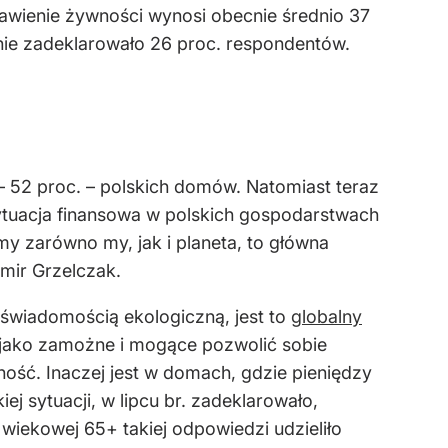
wienie żywności wynosi obecnie średnio 37
znie zadeklarowało 26 proc. respondentów.
 52 proc. – polskich domów. Natomiast teraz
sytuacja finansowa w polskich gospodarstwach
y zarówno my, jak i planeta, to główna
mir Grzelczak.
świadomością ekologiczną, jest to
globalny
e jako zamożne i mogące pozwolić sobie
ość. Inaczej jest w domach, gdzie pieniędzy
j sytuacji, w lipcu br. zadeklarowało,
iekowej 65+ takiej odpowiedzi udzieliło