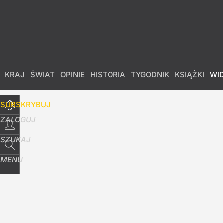
Udostępnij
5
Skomentuj
KRAJ
ŚWIAT
OPINIE
HISTORIA
TYGODNIK
KSIĄŻKI
WI
SUBSKRYBUJ
ZALOGUJ
SZUKAJ
MENU