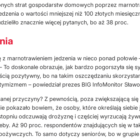
onych strat gospodarstw domowych poprzez marnotra
jedzenia o wartości mniejszej niż 100 złotych miesięc
dzieliło znacznie więcej pytanych, bo aż 38 proc.
nia
 z marnotrawieniem jedzenia w nieco ponad połowie –
 – To doskonale obrazuje, jak bardzo pogorszyła się 
ością pozytywny, bo na takim oszczędzaniu skorzystam
tymizmem – powiedział prezes BIG InfoMonitor Sławo
ej przyczyny? Z pewnością, poza zwiększającą się 
ie pokazało bowiem, że osoby, które określają siebi
topniu odczuwają drożyznę i częściej wyrzucają żywn
y. Aż 90 proc. respondentów znajdujących się w takie
pożywczych. To samo dotyczy seniorów, bo w grupie w