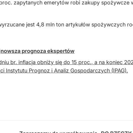
0 proc. zapytanych emerytów robi zakupy spożywcze 
wyrzucane jest 4,8 mln ton artykułów spożywczych ro
najnowsza prognoza ekspertów
niu br. inflacja obniży się do 15 proc., a na koniec 2
ci Instytutu Prognoz i Analiz Gospodarczych (IPAG).