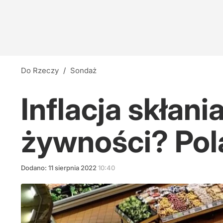
Do Rzeczy
/
Sondaż
Inflacja skłan
żywności? Pol
Dodano:
11
sierpnia
2022
10:40