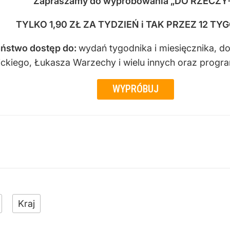
Zapraszamy do wypróbowania „DO RZECZY
TYLKO 1,90 ZŁ ZA TYDZIEŃ i TAK PRZEZ 12 TY
ństwo dostęp do
:
wydań tygodnika i miesięcznika, d
sickiego, Łukasza Warzechy i wielu innych oraz progr
WYPRÓBUJ
Kraj