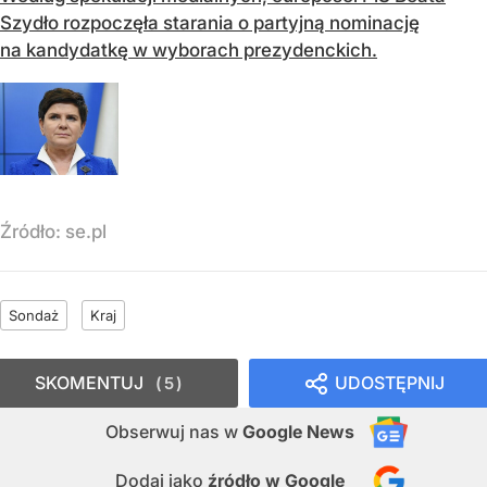
Szydło rozpoczęła starania o partyjną nominację
na kandydatkę w wyborach prezydenckich.
Źródło:
se.pl
Sondaż
Kraj
SKOMENTUJ
UDOSTĘPNIJ
5
Obserwuj nas
w
Google News
Dodaj jako
źródło w Google