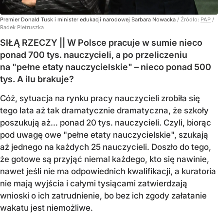
Premier Donald Tusk i minister edukacji narodowej Barbara Nowacka
/ Źródło:
PAP
/
Radek Pietruszka
SIŁĄ RZECZY || W Polsce pracuje w sumie nieco
ponad 700 tys. nauczycieli, a po przeliczeniu
na "pełne etaty nauczycielskie" – nieco ponad 500
tys. A ilu brakuje?
Cóż, sytuacja na rynku pracy nauczycieli zrobiła się
tego lata aż tak dramatycznie dramatyczna, że szkoły
poszukują aż… ponad 20 tys. nauczycieli. Czyli, biorąc
pod uwagę owe "pełne etaty nauczycielskie", szukają
aż jednego na każdych 25 nauczycieli. Doszło do tego,
że gotowe są przyjąć niemal każdego, kto się nawinie,
nawet jeśli nie ma odpowiednich kwalifikacji, a kuratoria
nie mają wyjścia i całymi tysiącami zatwierdzają
wnioski o ich zatrudnienie, bo bez ich zgody załatanie
wakatu jest niemożliwe.