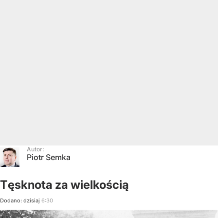
Autor:
Piotr Semka
Tęsknota za wielkością
Dodano:
dzisiaj
6:30