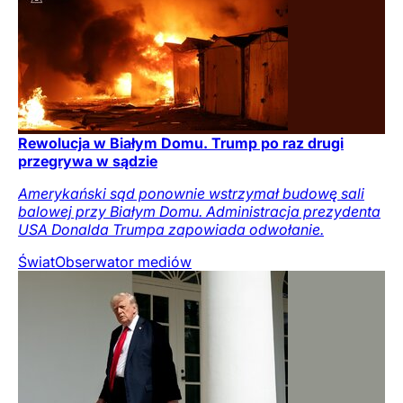
Rewolucja w Białym Domu. Trump po raz drugi
przegrywa w sądzie
Amerykański sąd ponownie wstrzymał budowę sali
balowej przy Białym Domu. Administracja prezydenta
USA Donalda Trumpa zapowiada odwołanie.
Świat
Obserwator mediów