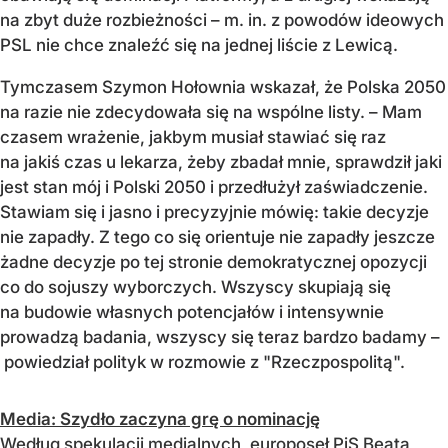
na zbyt duże rozbieżności – m. in. z powodów ideowych
PSL nie chce znaleźć się na jednej liście z Lewicą.
Tymczasem Szymon Hołownia wskazał, że Polska 2050
na razie nie zdecydowała się na wspólne listy. – Mam
czasem wrażenie, jakbym musiał stawiać się raz
na jakiś czas u lekarza, żeby zbadał mnie, sprawdził jaki
jest stan mój i Polski 2050 i przedłużył zaświadczenie.
Stawiam się i jasno i precyzyjnie mówię: takie decyzje
nie zapadły. Z tego co się orientuje nie zapadły jeszcze
żadne decyzje po tej stronie demokratycznej opozycji
co do sojuszy wyborczych. Wszyscy skupiają się
na budowie własnych potencjałów i intensywnie
prowadzą badania, wszyscy się teraz bardzo badamy –
powiedział polityk w rozmowie z "Rzeczpospolitą".
Media: Szydło zaczyna grę o nominację
Według spekulacji medialnych, europoseł PiS Beata