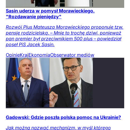
Sasin uderza w pomysł Morawieckiego.
"Rozdawanie pieniędzy"
Rozwój Plus Mateusza Morawieckiego proponuje tzw.
pensję rodzicielską. – Mnie to trochę dziwi, ponieważ
pan premier był przeciwnikiem 500 plus – powiedział
poseł PiS Jacek Sasin.
Opinie
Kraj
Ekonomia
Obserwator mediów
Gadowski: Gdzie poszła polska pomoc na Ukrainie?
Jak można nazwać mechanizm, w myśl którego