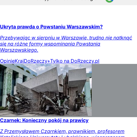
Ukryta prawda o Powstaniu Warszawskim?
Przebywając w sierpniu w Warszawie, trudno nie natknąć
się na różne formy wspominania Powstania
Warszawskiego.
Opinie
Kraj
DoRzeczy+
Tylko na DoRzeczy.pl
Czarnek: Konieczny pokój na prawicy
Z Przemysławem Czarnkiem, prawnikiem, profesorem