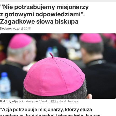
"Nie potrzebujemy misjonarzy
z gotowymi odpowiedziami".
Zagadkowe słowa biskupa
Dodano:
wczoraj
20:51
Biskupi, zdjęcie ilustracyjne
/ Źródło:
PAP
/
Jacek Turczyk
"Azja potrzebuje misjonarzy, którzy służą
zranionym, budują pokój i głoszą imię Jezusa