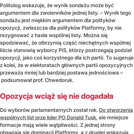
Politolog wskazuje, że wynik sondażu może być
argumentem dla zwolenników jednej listy. – Wynik tego
sondażu jest miękkim argumentem dla polityków
opozycji, zwłaszcza dla polityków Platformy, by nie
rezygnować z hasła wspólnej listy. Można się
spodziewać, że olbrzymią część niechętnych wspólnej
liście stanowią wyborcy PiS, którzy postrzegają podział
opozycji, jako coś korzystnego dla ich partii. To sugeruje
z kolei, że w elektoratach głównych partii opozycyjnych
przeważa mniej lub bardziej postawa jednościowa –
podsumował prof. Chwedoruk.
Opozycja wciąż się nie dogadała
Do wyborów parlamentarnych został rok.
Do stworzenia
wspólnych list prze lider PO Donald Tusk
, ale mniejsze
formacje mają wiele wątpliwości. Z jednej strony
obawiają się dominacji Platformy, a z drugiej wskazują