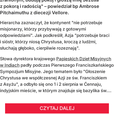
z pokorą i radością" – powiedział bp Ambrose
Pitchaimuthu z diecezji Vellore.
Hierarcha zaznaczył, że kontynent "nie potrzebuje
misjonarzy, którzy przybywają z gotowymi
odpowiedziami". Jak podkreślił, Azja "potrzebuje braci
i sióstr, którzy niosą Chrystusa, kroczą z ludźmi,
słuchają głęboko, cierpliwie rozeznają".
Słowa dyrektora krajowego
Papieskich Dzieł Misyjnych
w Indiach
padły podczas Pierwszego Franciszkańskiego
Sympozjum Misyjne. Jego tematem było "Głoszenie
Chrystusa we współczesnej Azji ze św. Franciszkiem
z Asyżu", a odbyło się ono 1 i 2 sierpnia w Ćennaju,
indyjskim mieście, w którym znajduje się bazylika św....
CZYTAJ DALEJ