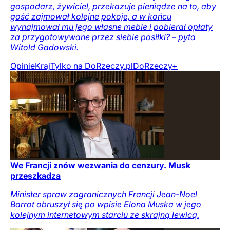
gospodarz, żywiciel, przekazuje pieniądze na to, aby
gość zajmował kolejne pokoje, a w końcu
wynajmował mu jego własne meble i pobierał opłaty
za przygotowywane przez siebie posiłki? – pyta
Witold Gadowski.
Opinie
Kraj
Tylko na DoRzeczy.pl
DoRzeczy+
We Francji znów wezwania do cenzury. Musk
przeszkadza
Minister spraw zagranicznych Francji Jean-Noel
Barrot obruszył się po wpisie Elona Muska w jego
kolejnym internetowym starciu ze skrajną lewicą.