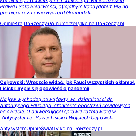
Katolickiego Uniwersytetu Lubelskiego, wiceprezesem
Prawa i Sprawiedliwości, oficjalnym kandydatem PiS na
premiera rozmawia Ryszard Gromadzki.
Opinie
Kraj
DoRzeczy+
W numerze
Tylko na DoRzeczy.pl
Cejrowski: Wreszcie widać, jak Fauci wszystkich okłamał.
Lisicki: Sypie się opowieść o pandemii
Na jaw wychodzą nowe fakty ws. działalności dr.
Anthony'ego Fauciego, architekta obostrzeń covidowych
na świecie. O bulwersującej sprawie rozmawiają w
"Antysystemie" Paweł Lisicki i Wojciech Cejrowski.
Antysystem
Opinie
Świat
Tylko na DoRzeczy.pl