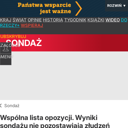
ROZWIŃ
▼
KRAJ
ŚWIAT
OPINIE
HISTORIA
TYGODNIK
KSIĄŻKI
WIDEO
DO
RZECZY+
WSPIERAJ
SUBSKRYBUJ
SONDAŻ
ZALOGUJ
MENU
Sondaż
Wspólna lista opozycji. Wyniki
sondażu nie pozostawiają złudzeń