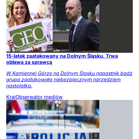
15-latek zaatakowany na Dolnym Śląsku. Trwa
obława za sprawcą
W Kamiennej Górze na Dolnym Śląsku napastnik bądź
grupa zaatakowała niebezpiecznym narzędziem
nastolatka.
Kraj
Obserwator mediów