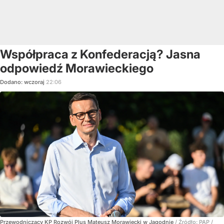
Współpraca z Konfederacją? Jasna
odpowiedź Morawieckiego
Dodano:
wczoraj
22:06
Przewodniczący KP Rozwój Plus Mateusz Morawiecki w Jagodnie
/ Źródło:
PAP
/