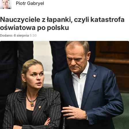
Piotr Gabryel
Nauczyciele z łapanki, czyli katastrofa
oświatowa po polsku
Dodano:
6
sierpnia
5:30