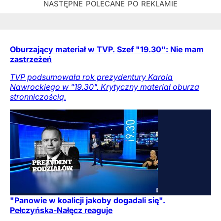
Oburzający materiał w TVP. Szef "19.30": Nie mam
zastrzeżeń
TVP podsumowała rok prezydentury Karola
Nawrockiego w "19.30". Krytyczny materiał oburza
stronniczością.
"Panowie w koalicji jakoby dogadali się".
Pełczyńska-Nałęcz reaguje