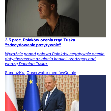
3,5 proc. Polaków ocenia rząd Tuska
"zdecydowanie pozytywnie"
Wyraźnie ponad połowa Polaków negatywnie ocenia
dotychczasowe działania koalicji rządzącej pod
wodzą Donalda Tuska.
Sondaż
Kraj
Obserwator mediów
Opinie