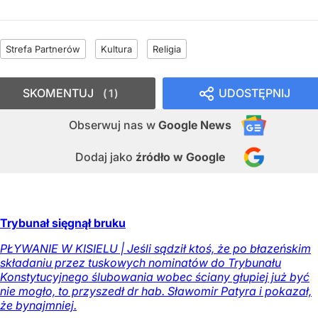
Strefa Partnerów
Kultura
Religia
SKOMENTUJ
UDOSTĘPNIJ
1
Obserwuj nas
w
Google News
Dodaj jako
źródło w Google
Trybunał sięgnął bruku
PŁYWANIE W KISIELU | Jeśli sądził ktoś, że po błazeńskim
składaniu przez tuskowych nominatów do Trybunału
Konstytucyjnego ślubowania wobec ściany głupiej już być
nie mogło, to przyszedł dr hab. Sławomir Patyra i pokazał,
że bynajmniej.