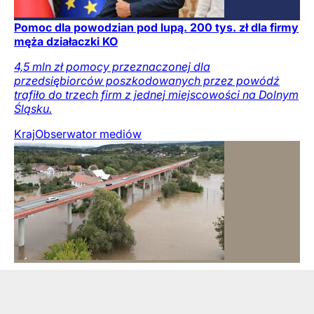
Pomoc dla powodzian pod lupą. 200 tys. zł dla firmy
męża działaczki KO
4,5 mln zł pomocy przeznaczonej dla
przedsiębiorców poszkodowanych przez powódź
trafiło do trzech firm z jednej miejscowości na Dolnym
Śląsku.
Kraj
Obserwator mediów