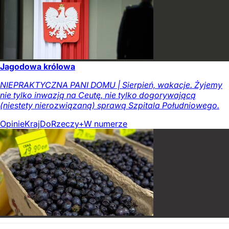
Jagodowa królowa
NIEPRAKTYCZNA PANI DOMU | Sierpień, wakacje. Żyjemy
nie tylko inwazją na Ceutę, nie tylko dogorywającą
(niestety nierozwiązaną) sprawą Szpitala Południowego.
Opinie
Kraj
DoRzeczy+
W numerze