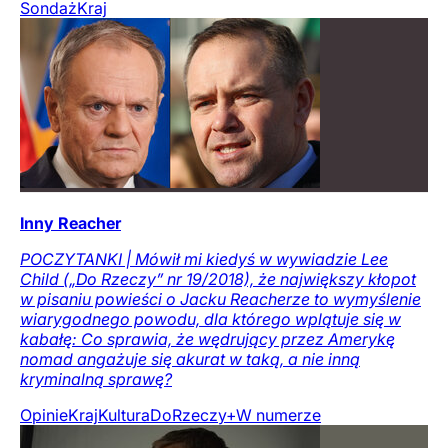
Sondaż
Kraj
Inny Reacher
POCZYTANKI | Mówił mi kiedyś w wywiadzie Lee
Child („Do Rzeczy” nr 19/2018), że największy kłopot
w pisaniu powieści o Jacku Reacherze to wymyślenie
wiarygodnego powodu, dla którego wplątuje się w
kabałę: Co sprawia, że wędrujący przez Amerykę
nomad angażuje się akurat w taką, a nie inną
kryminalną sprawę?
Opinie
Kraj
Kultura
DoRzeczy+
W numerze