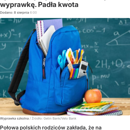
wyprawkę. Padła kwota
Dodano:
8
sierpnia
6:00
Wyprawka szkolna
/ Źródło:
Getin Bank/Velo Bank
Połowa polskich rodziców zakłada, że na