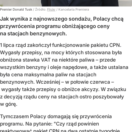
Premier Donald Tusk
/ Źródło:
Flickr
/
Kancelaria Premiera
Jak wynika z najnowszego sondażu, Polacy chcą
przywrócenia programu obniżającego ceny
na stacjach benzynowych.
1 lipca rząd zakończył funkcjonowanie pakietu CPN.
Wygasły przepisy, na mocy których stosowana była
obniżona stawka VAT na niektóre paliwa – przede
wszystkim benzyny i oleje napędowe, a także ustalana
była cena maksymalna paliw na stacjach
benzynowych. Wcześniej – w połowie czerwca –
wygasły także przepisy o obniżce akcyzy. W związku
z decyzją rządu ceny na stacjach ostro poszybowały
w górę.
Tymczasem Polacy domagają się przywrócenia
programu. Na pytanie: "Czy rząd powinien
reaktywować pakiet CPN na dwa ostatnie tygodnie