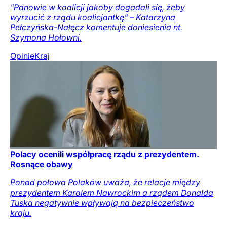
"Panowie w koalicji jakoby dogadali się, żeby
wyrzucić z rządu koalicjantkę" – Katarzyna
Pełczyńska-Nałęcz komentuje doniesienia nt.
Szymona Hołowni.
Opinie
Kraj
Polacy ocenili współpracę rządu z prezydentem.
Rosnące obawy
Ponad połowa Polaków uważa, że relacje między
prezydentem Karolem Nawrockim a rządem Donalda
Tuska negatywnie wpływają na bezpieczeństwo
kraju.