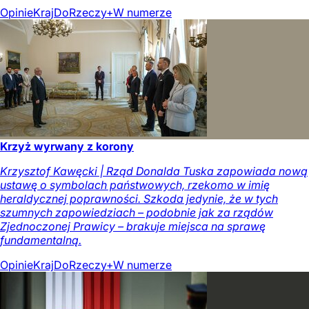
Opinie
Kraj
DoRzeczy+
W numerze
Krzyż wyrwany z korony
Krzysztof Kawęcki | Rząd Donalda Tuska zapowiada nową
ustawę o symbolach państwowych, rzekomo w imię
heraldycznej poprawności. Szkoda jedynie, że w tych
szumnych zapowiedziach – podobnie jak za rządów
Zjednoczonej Prawicy – brakuje miejsca na sprawę
fundamentalną.
Opinie
Kraj
DoRzeczy+
W numerze