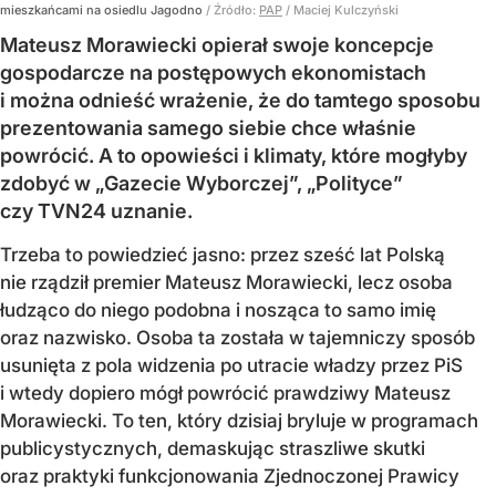
mieszkańcami na osiedlu Jagodno
/ Źródło:
PAP
/
Maciej Kulczyński
Mateusz Morawiecki opierał swoje koncepcje
gospodarcze na postępowych ekonomistach
i można odnieść wrażenie, że do tamtego sposobu
prezentowania samego siebie chce właśnie
powrócić. A to opowieści i klimaty, które mogłyby
zdobyć w „Gazecie Wyborczej”, „Polityce”
czy TVN24 uznanie.
Trzeba to powiedzieć jasno: przez sześć lat Polską
nie rządził premier Mateusz Morawiecki, lecz osoba
łudząco do niego podobna i nosząca to samo imię
oraz nazwisko. Osoba ta została w tajemniczy sposób
usunięta z pola widzenia po utracie władzy przez PiS
i wtedy dopiero mógł powrócić prawdziwy Mateusz
Morawiecki. To ten, który dzisiaj bryluje w programach
publicystycznych, demaskując straszliwe skutki
oraz praktyki funkcjonowania Zjednoczonej Prawicy