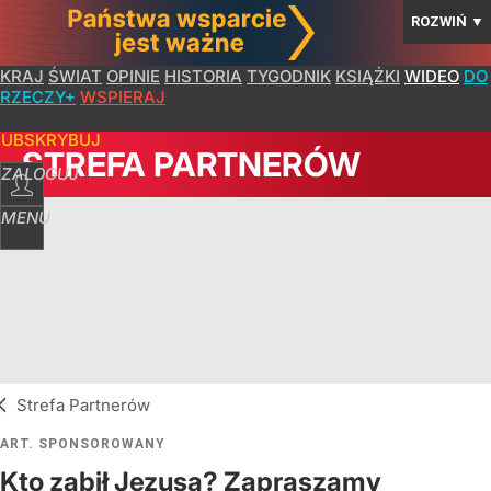
ROZWIŃ
▼
KRAJ
ŚWIAT
OPINIE
HISTORIA
TYGODNIK
KSIĄŻKI
WIDEO
DO
RZECZY+
WSPIERAJ
SUBSKRYBUJ
STREFA PARTNERÓW
ZALOGUJ
MENU
Strefa Partnerów
ART. SPONSOROWANY
Kto zabił Jezusa? Zapraszamy