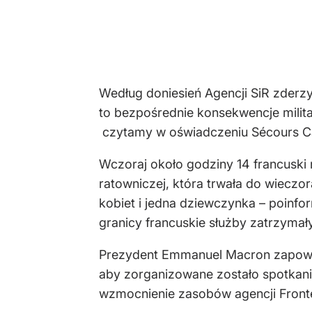
Według doniesień Agencji SiR zderzył
to bezpośrednie konsekwencje milita
czytamy w oświadczeniu Sécours Ca
Wczoraj około godziny 14 francuski r
ratowniczej, która trwała do wieczor
kobiet i jedna dziewczynka – poinfo
granicy francuskie służby zatrzymał
Prezydent Emmanuel Macron zapowiedz
aby zorganizowane zostało spotkani
wzmocnienie zasobów agencji Fronte