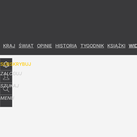
Udostępnij
10
Skomentuj
KRAJ
ŚWIAT
OPINIE
HISTORIA
TYGODNIK
KSIĄŻKI
WI
SUBSKRYBUJ
ZALOGUJ
SZUKAJ
MENU