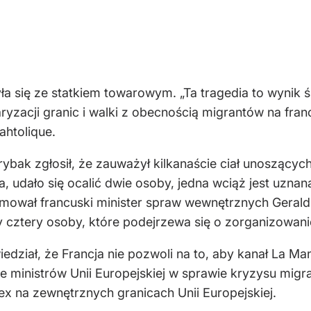
a się ze statkiem towarowym. „Ta tragedia to wynik śm
ryzacji granic i walki z obecnością migrantów na fran
htolique.
ybak zgłosił, że zauważył kilkanaście ciał unoszących 
a, udało się ocalić dwie osoby, jedna wciąż jest uzna
rmował francuski minister spraw wewnętrznych Gerald 
y cztery osoby, które podejrzewa się o zorganizowanie
iał, że Francja nie pozwoli na to, aby kanał La Man
e ministrów Unii Europejskiej w sprawie kryzysu migr
x na zewnętrznych granicach Unii Europejskiej.