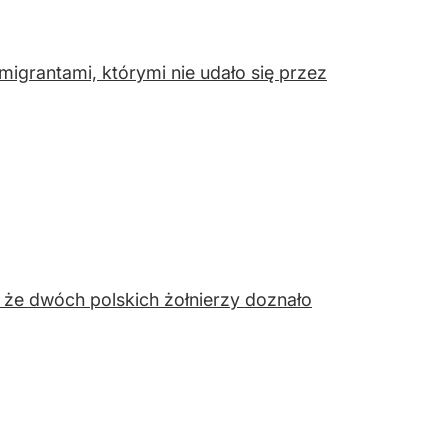
migrantami, którymi nie udało się przez
 że dwóch polskich żołnierzy doznało