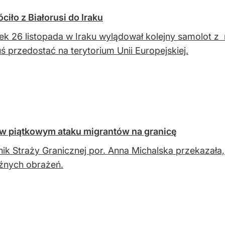
iło z Białorusi do Iraku
ek 26 listopada w Iraku wylądował kolejny samolot z 
uś przedostać na terytorium Unii Europejskiej.
 piątkowym ataku migrantów na granicę
ik Straży Granicznej por. Anna Michalska przekazała,
źnych obrażeń.