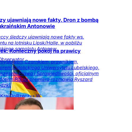
zy ujawniają nowe fakty. Dron z bombą
ukraińskim Antonowie
ccy śledczy ujawniają nowe fakty ws.
ntu na lotnisku Lipsk/Halle, w pobliżu
skiego samolotu Antonow.
ek: Konieczny pokój na prawicy
Obserwator
emysławem Czarnkiem, prawnikiem,
w
orem Katolickiego Uniwersytetu Lubelskiego,
ezesem Prawa i Sprawiedliwości, oficjalnym
datem PiS na premiera rozmawia Ryszard
dzki.
Kraj
DoRzeczy+
W
ze
Tylko na
czy.pl