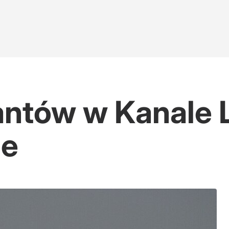
antów w Kanale 
je