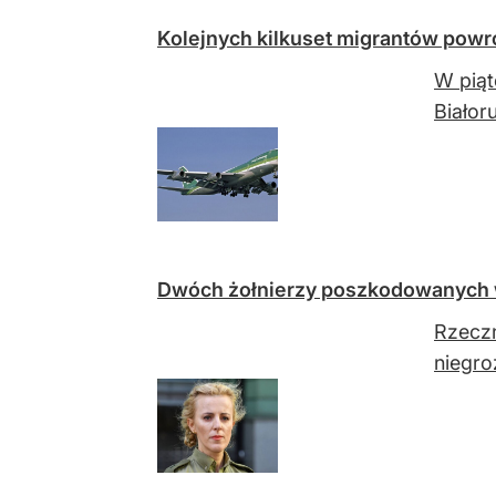
Kolejnych kilkuset migrantów powróc
W piąt
Białor
Dwóch żołnierzy poszkodowanych w
Rzeczn
niegro