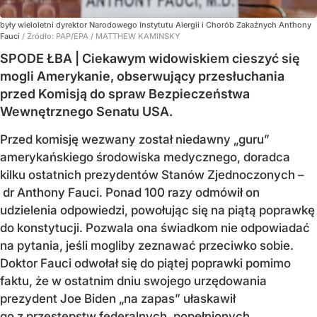
były wieloletni dyrektor Narodowego Instytutu Alergii i Chorób Zakaźnych Anthony
Fauci
/ Źródło:
PAP/EPA
/
MATTHEW KAMINSKY
SPODE ŁBA | Ciekawym widowiskiem cieszyć się
mogli Amerykanie, obserwujący przesłuchania
przed Komisją do spraw Bezpieczeństwa
Wewnętrznego Senatu USA.
Przed komisję wezwany został niedawny „guru”
amerykańskiego środowiska medycznego, doradca
kilku ostatnich prezydentów Stanów Zjednoczonych –
dr Anthony Fauci. Ponad 100 razy odmówił on
udzielenia odpowiedzi, powołując się na piątą poprawkę
do konstytucji. Pozwala ona świadkom nie odpowiadać
na pytania, jeśli mogliby zeznawać przeciwko sobie.
Doktor Fauci odwołał się do piątej poprawki pomimo
faktu, że w ostatnim dniu swojego urzędowania
prezydent Joe Biden „na zapas” ułaskawił
go z przestępstw federalnych, popełnionych