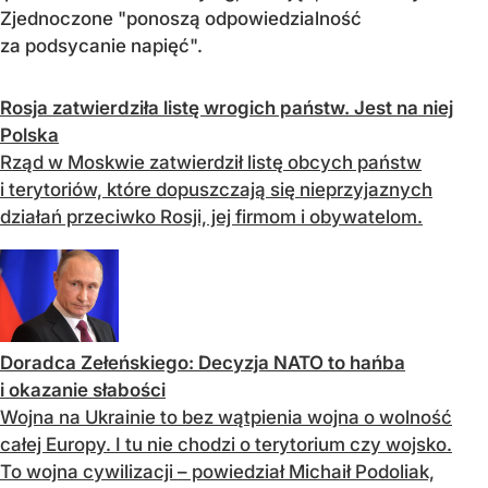
Zjednoczone "ponoszą odpowiedzialność
za podsycanie napięć".
Rosja zatwierdziła listę wrogich państw. Jest na niej
Polska
Rząd w Moskwie zatwierdził listę obcych państw
i terytoriów, które dopuszczają się nieprzyjaznych
działań przeciwko Rosji, jej firmom i obywatelom.
Doradca Zełeńskiego: Decyzja NATO to hańba
i okazanie słabości
Wojna na Ukrainie to bez wątpienia wojna o wolność
całej Europy. I tu nie chodzi o terytorium czy wojsko.
To wojna cywilizacji – powiedział Michaił Podoliak,