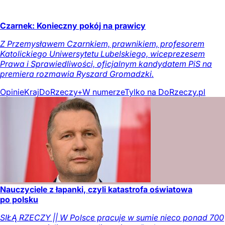
Czarnek: Konieczny pokój na prawicy
Z Przemysławem Czarnkiem, prawnikiem, profesorem
Katolickiego Uniwersytetu Lubelskiego, wiceprezesem
Prawa i Sprawiedliwości, oficjalnym kandydatem PiS na
premiera rozmawia Ryszard Gromadzki.
Opinie
Kraj
DoRzeczy+
W numerze
Tylko na DoRzeczy.pl
Nauczyciele z łapanki, czyli katastrofa oświatowa
po polsku
SIŁĄ RZECZY || W Polsce pracuje w sumie nieco ponad 700