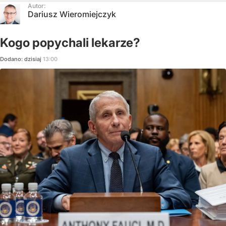
Autor:
Dariusz Wieromiejczyk
Kogo popychali lekarze?
Dodano:
dzisiaj
13:00