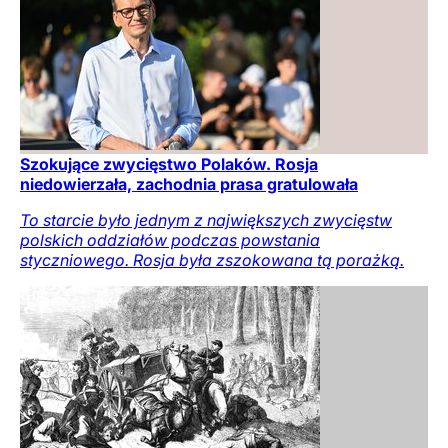
Szokujące zwycięstwo Polaków. Rosja
niedowierzała, zachodnia prasa gratulowała
To starcie było jednym z największych zwycięstw
polskich oddziałów podczas powstania
styczniowego. Rosja była zszokowana tą porażką.