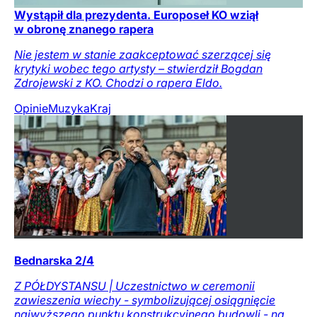
Wystąpił dla prezydenta. Europoseł KO wziął
w obronę znanego rapera
Nie jestem w stanie zaakceptować szerzącej się
krytyki wobec tego artysty – stwierdził Bogdan
Zdrojewski z KO. Chodzi o rapera Eldo.
Opinie
Muzyka
Kraj
Bednarska 2/4
Z PÓŁDYSTANSU | Uczestnictwo w ceremonii
zawieszenia wiechy - symbolizującej osiągnięcie
najwyższego punktu konstrukcyjnego budowli - na