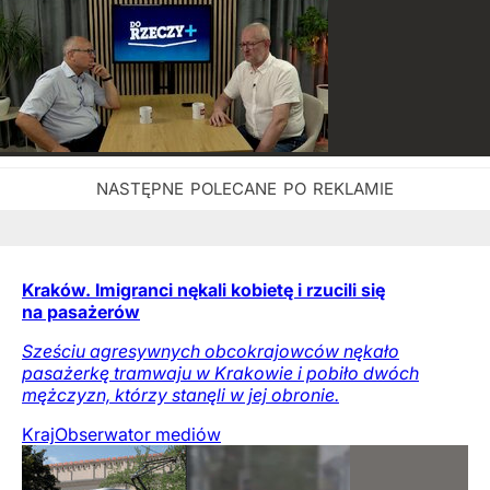
Kraków. Imigranci nękali kobietę i rzucili się
na pasażerów
Sześciu agresywnych obcokrajowców nękało
pasażerkę tramwaju w Krakowie i pobiło dwóch
mężczyzn, którzy stanęli w jej obronie.
Kraj
Obserwator mediów