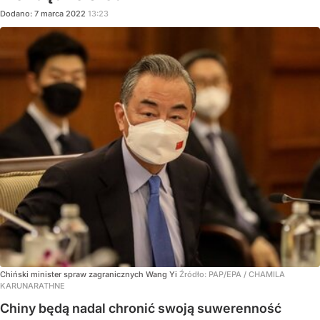
Dodano:
7
marca
2022
13:23
Chiński minister spraw zagranicznych Wang Yi
Źródło:
PAP/EPA
/
CHAMILA
KARUNARATHNE
Chiny będą nadal chronić swoją suwerenność