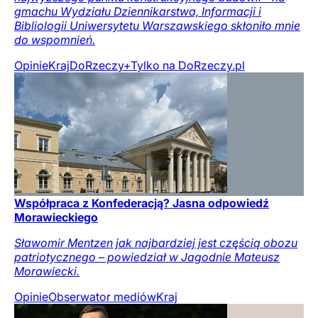
gmachu Wydziału Dziennikarstwa, Informacji i
Bibliologii Uniwersytetu Warszawskiego skłoniło mnie
do wspomnień.
Opinie
Kraj
DoRzeczy+
Tylko na DoRzeczy.pl
Współpraca z Konfederacją? Jasna odpowiedź
Morawieckiego
Sławomir Mentzen jak najbardziej jest częścią obozu
patriotycznego – powiedział w Jagodnie Mateusz
Morawiecki.
Opinie
Obserwator mediów
Kraj