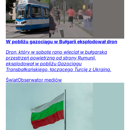
W pobliżu gazociągu w Bułgarii eksplodował dron
Dron, który w sobotę rano wleciał w bułgarską
przestrzeń powietrzną od strony Rumunii,
eksplodował w pobliżu Gazociągu
Transbałkańskiego, łączącego Turcję z Ukrainą.
Świat
Obserwator mediów