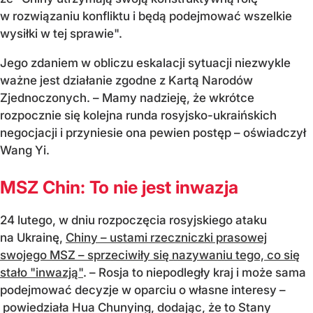
w rozwiązaniu konfliktu i będą podejmować wszelkie
wysiłki w tej sprawie".
Jego zdaniem w obliczu eskalacji sytuacji niezwykle
ważne jest działanie zgodne z Kartą Narodów
Zjednoczonych. – Mamy nadzieję, że wkrótce
rozpocznie się kolejna runda rosyjsko-ukraińskich
negocjacji i przyniesie ona pewien postęp – oświadczył
Wang Yi.
MSZ Chin: To nie jest inwazja
24 lutego, w dniu rozpoczęcia rosyjskiego ataku
na Ukrainę,
Chiny – ustami rzeczniczki prasowej
swojego MSZ – sprzeciwiły się nazywaniu tego, co się
stało "inwazją"
. – Rosja to niepodległy kraj i może sama
podejmować decyzje w oparciu o własne interesy –
powiedziała Hua Chunying, dodając, że to Stany