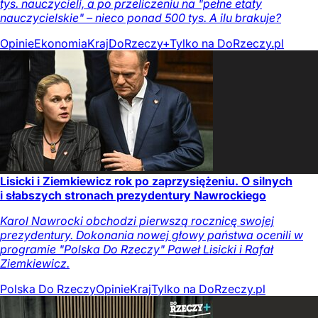
tys. nauczycieli, a po przeliczeniu na "pełne etaty
nauczycielskie" – nieco ponad 500 tys. A ilu brakuje?
Opinie
Ekonomia
Kraj
DoRzeczy+
Tylko na DoRzeczy.pl
Lisicki i Ziemkiewicz rok po zaprzysiężeniu. O silnych
i słabszych stronach prezydentury Nawrockiego
Karol Nawrocki obchodzi pierwszą rocznicę swojej
prezydentury. Dokonania nowej głowy państwa ocenili w
programie "Polska Do Rzeczy" Paweł Lisicki i Rafał
Ziemkiewicz.
Polska Do Rzeczy
Opinie
Kraj
Tylko na DoRzeczy.pl