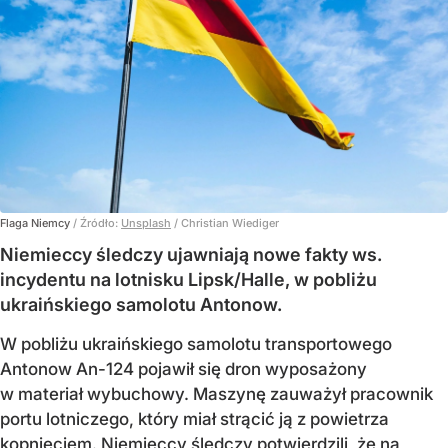
Flaga Niemcy
/ Źródło:
Unsplash
/
Christian Wiediger
Niemieccy śledczy ujawniają nowe fakty ws.
incydentu na lotnisku Lipsk/Halle, w pobliżu
ukraińskiego samolotu Antonow.
W pobliżu ukraińskiego samolotu transportowego
Antonow An-124 pojawił się dron wyposażony
w materiał wybuchowy. Maszynę zauważył pracownik
portu lotniczego, który miał strącić ją z powietrza
kopnięciem. Niemieccy śledczy potwierdzili, że na