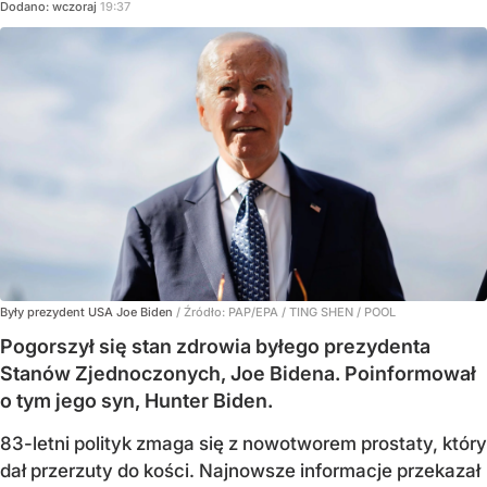
Dodano:
wczoraj
19:37
Były prezydent USA Joe Biden
/ Źródło:
PAP/EPA
/
TING SHEN / POOL
Pogorszył się stan zdrowia byłego prezydenta
Stanów Zjednoczonych, Joe Bidena. Poinformował
o tym jego syn, Hunter Biden.
83-letni polityk zmaga się z nowotworem prostaty, który
dał przerzuty do kości. Najnowsze informacje przekazał