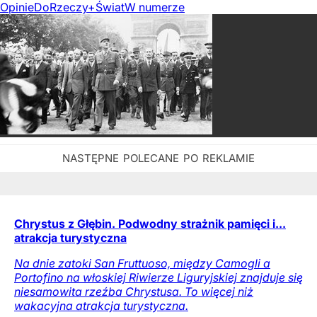
Opinie
DoRzeczy+
Świat
W numerze
Chrystus z Głębin. Podwodny strażnik pamięci i...
atrakcja turystyczna
Na dnie zatoki San Fruttuoso, między Camogli a
Portofino na włoskiej Riwierze Liguryjskiej znajduje się
niesamowita rzeźba Chrystusa. To więcej niż
wakacyjna atrakcja turystyczna.