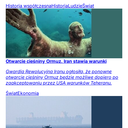
Historia współczesna
Historia
Ludzie
Świat
Otwarcie cieśniny Ormuz. Iran stawia warunki
Gwardia Rewolucyjna Iranu ogłosiła, że ponowne
otwarcie cieśniny Ormuz będzie możliwe dopiero po
zaakceptowaniu przez USA warunków Teheranu.
Świat
Ekonomia