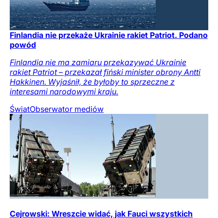
Finlandia nie przekaże Ukrainie rakiet Patriot. Podano
powód
Finlandia nie ma zamiaru przekazywać Ukrainie
rakiet Patriot – przekazał fiński minister obrony Antti
Hakkinen. Wyjaśnił, że byłoby to sprzeczne z
interesami narodowymi kraju.
Świat
Obserwator mediów
Cejrowski: Wreszcie widać, jak Fauci wszystkich