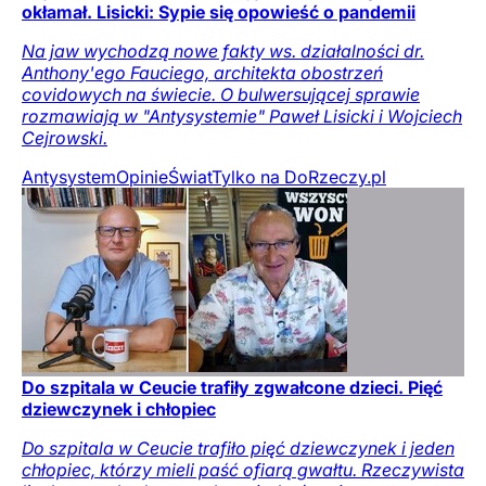
okłamał. Lisicki: Sypie się opowieść o pandemii
Na jaw wychodzą nowe fakty ws. działalności dr.
Anthony'ego Fauciego, architekta obostrzeń
covidowych na świecie. O bulwersującej sprawie
rozmawiają w "Antysystemie" Paweł Lisicki i Wojciech
Cejrowski.
Antysystem
Opinie
Świat
Tylko na DoRzeczy.pl
Do szpitala w Ceucie trafiły zgwałcone dzieci. Pięć
dziewczynek i chłopiec
Do szpitala w Ceucie trafiło pięć dziewczynek i jeden
chłopiec, którzy mieli paść ofiarą gwałtu. Rzeczywista