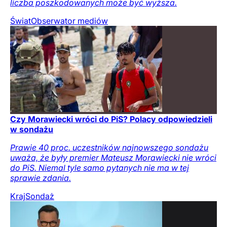
liczba poszkodowanych może być wyższa.
Świat
Obserwator mediów
Czy Morawiecki wróci do PiS? Polacy odpowiedzieli
w sondażu
Prawie 40 proc. uczestników najnowszego sondażu
uważa, że były premier Mateusz Morawiecki nie wróci
do PiS. Niemal tyle samo pytanych nie ma w tej
sprawie zdania.
Kraj
Sondaż