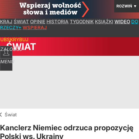
ROZWIŃ
▼
KRAJ
ŚWIAT
OPINIE
HISTORIA
TYGODNIK
KSIĄŻKI
WIDEO
DO
RZECZY+
WSPIERAJ
SUBSKRYBUJ
ŚWIAT
ZALOGUJ
MENU
Świat
Kanclerz Niemiec odrzuca propozycję
Polski ws. Ukrainy