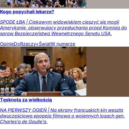
Kogo popychali lekarze?
SPODE ŁBA | Ciekawym widowiskiem cieszyć się mogli
Amerykanie, obserwujący przesłuchania przed Komisją do
spraw Bezpieczeństwa Wewnętrznego Senatu USA.
Opinie
DoRzeczy+
Świat
W numerze
Tęsknota za wielkością
NA PIERWSZY OGIEŃ | Na ekrany francuskich kin weszła
dwuczęściowa epopeja filmowa o wojennych losach gen.
Charles’a de Gaulle’a.