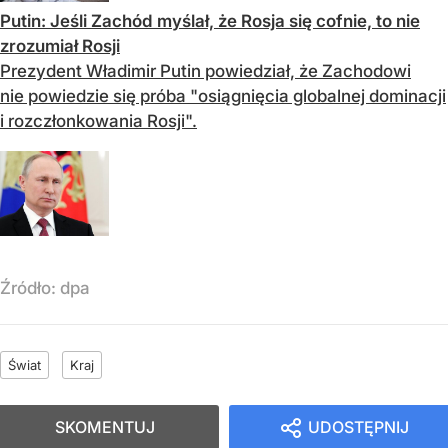
Putin: Jeśli Zachód myślał, że Rosja się cofnie, to nie
zrozumiał Rosji
Prezydent Władimir Putin powiedział, że Zachodowi
nie powiedzie się próba "osiągnięcia globalnej dominacji
i rozczłonkowania Rosji".
Źródło:
dpa
Świat
Kraj
SKOMENTUJ
UDOSTĘPNIJ