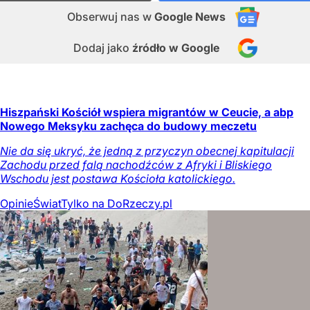
Obserwuj nas
w
Google News
Dodaj jako
źródło w Google
Hiszpański Kościół wspiera migrantów w Ceucie, a abp
Nowego Meksyku zachęca do budowy meczetu
Nie da się ukryć, że jedną z przyczyn obecnej kapitulacji
Zachodu przed falą nachodźców z Afryki i Bliskiego
Wschodu jest postawa Kościoła katolickiego.
Opinie
Świat
Tylko na DoRzeczy.pl