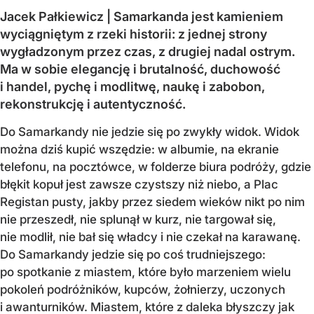
Jacek Pałkiewicz | Samarkanda jest kamieniem
wyciągniętym z rzeki historii: z jednej strony
wygładzonym przez czas, z drugiej nadal ostrym.
Ma w sobie elegancję i brutalność, duchowość
i handel, pychę i modlitwę, naukę i zabobon,
rekonstrukcję i autentyczność.
Do Samarkandy nie jedzie się po zwykły widok. Widok
można dziś kupić wszędzie: w albumie, na ekranie
telefonu, na pocztówce, w folderze biura podróży, gdzie
błękit kopuł jest zawsze czystszy niż niebo, a Plac
Registan pusty, jakby przez siedem wieków nikt po nim
nie przeszedł, nie splunął w kurz, nie targował się,
nie modlił, nie bał się władcy i nie czekał na karawanę.
Do Samarkandy jedzie się po coś trudniejszego:
po spotkanie z miastem, które było marzeniem wielu
pokoleń podróżników, kupców, żołnierzy, uczonych
i awanturników. Miastem, które z daleka błyszczy jak