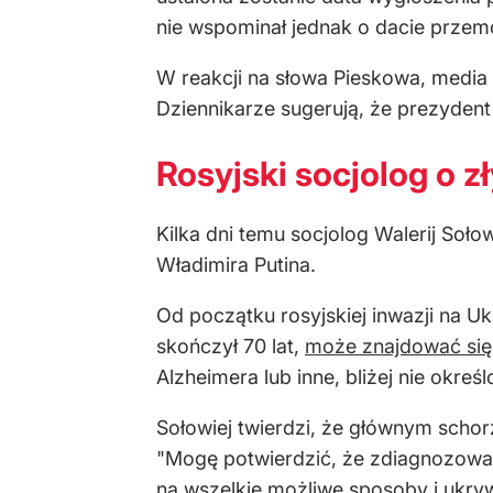
nie wspominał jednak o dacie przem
W reakcji na słowa Pieskowa, media 
Dziennikarze sugerują, że prezyden
Rosyjski socjolog o z
Kilka dni temu socjolog Walerij Soło
Władimira Putina.
Od początku rosyjskiej inwazji na U
skończył 70 lat,
może znajdować się 
Alzheimera lub inne, bliżej nie okreś
Sołowiej twierdzi, że głównym schor
"Mogę potwierdzić, że zdiagnozowan
na wszelkie możliwe sposoby i ukry