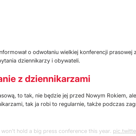
nformował o odwołaniu wielkiej konferencji prasowej
tania dziennikarzy i obywateli.
anie z dziennikarzami
rasową, to tak, nie będzie jej przed Nowym Rokiem, a
karzami, tak ja robi to regularnie, także podczas z
won't hold a big press conference this year.
pic.twit