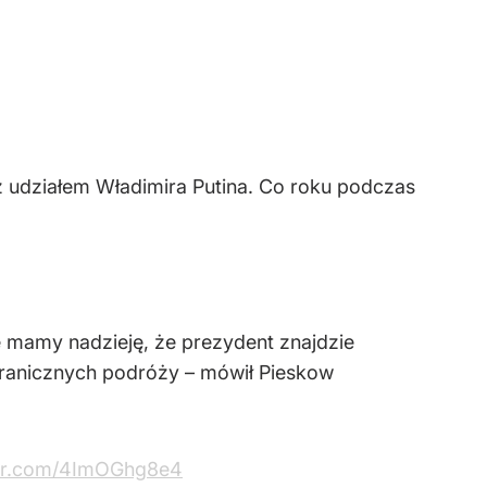
 z udziałem Władimira Putina. Co roku podczas
le mamy nadzieję, że prezydent znajdzie
agranicznych podróży – mówił Pieskow
ter.com/4ImOGhg8e4