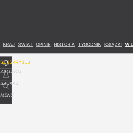
Udostępnij
4
Skomentuj
KRAJ
ŚWIAT
OPINIE
HISTORIA
TYGODNIK
KSIĄŻKI
WI
SUBSKRYBUJ
ZALOGUJ
SZUKAJ
MENU