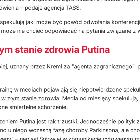
ówienia – podaje agencja TASS.
spekulują jaki może być powód odwołania konferencji
t może nie chcieć odpowiadać na pytania związane z
łym stanie zdrowia Putina
wiej, uznany przez Kreml za "agenta zagranicznego", 
krainę w mediach pojawiają się niepotwierdzone spekul
w złym stanie zdrowia
. Media od miesięcy spekuluj
lone śmiertelne schorzenie.
zeniem Putina jest rak trzustki. Jednocześnie polityk
o u niego wczesną fazę choroby Parkinsona, ale cho
wany" – napisał Sołowiej w komunikacie cytowanym m.