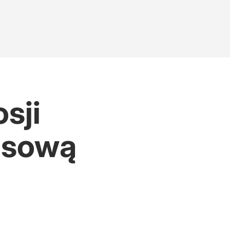
sji
rasową