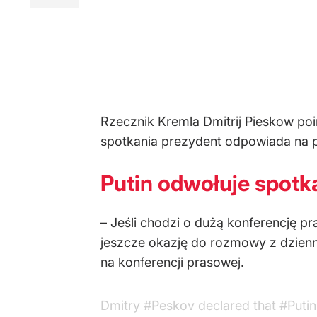
Rzecznik Kremla Dmitrij Pieskow poi
spotkania prezydent odpowiada na py
Putin odwołuje spotk
– Jeśli chodzi o dużą konferencję p
jeszcze okazję do rozmowy z dzienni
na konferencji prasowej.
Dmitry
#Peskov
declared that
#Putin