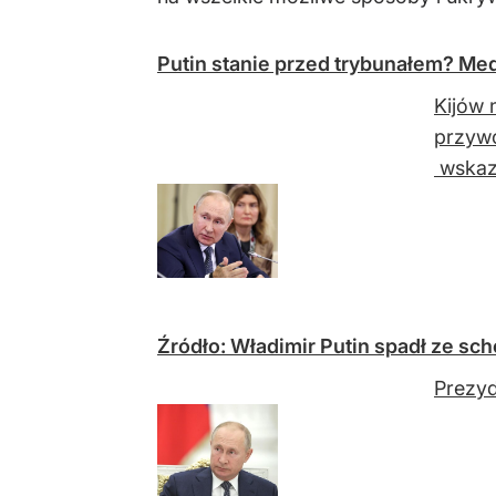
Putin stanie przed trybunałem? Me
Kijów 
przywó
wskazu
Źródło: Władimir Putin spadł ze 
Prezyd