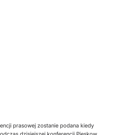
erencji prasowej zostanie podana kiedy
odczas dzisiejszej konferencji Pieskow