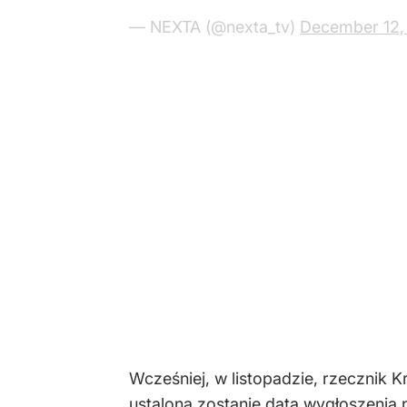
— NEXTA (@nexta_tv)
December 12,
Wcześniej, w listopadzie, rzecznik K
ustalona zostanie data wygłoszenia 