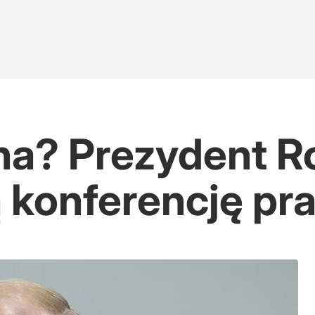
na? Prezydent Ro
ą konferencję p