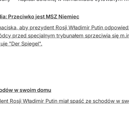
dia: Przeciwko jest MSZ Niemiec
naciska, aby prezydent Rosji Władimir Putin odpowiedz
dcy przed specjalnym trybunałem sprzeciwia się m.
je "Der Spiegel".
schodów w swoim domu
ent Rosji Władimir Putin miał spaść ze schodów w 