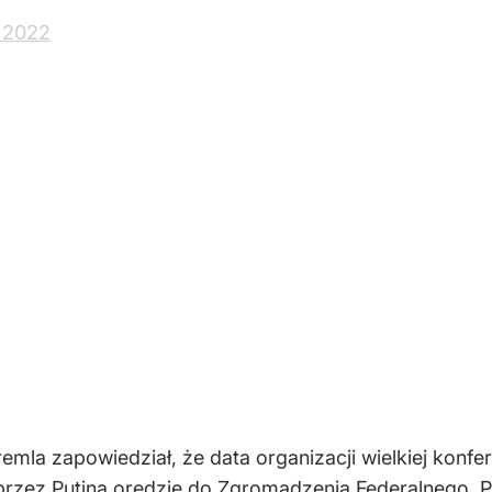
 2022
remla zapowiedział, że data organizacji wielkiej konf
przez Putina orędzie do Zgromadzenia Federalnego. P