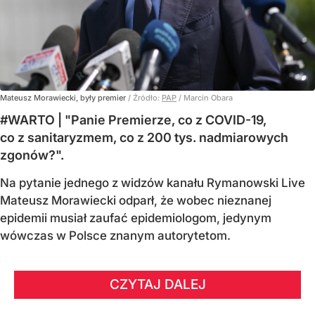
Mateusz Morawiecki, były premier
/ Źródło:
PAP
/
Marcin Obara
#WARTO | "Panie Premierze, co z COVID-19,
co z sanitaryzmem, co z 200 tys. nadmiarowych
zgonów?".
Na pytanie jednego z widzów kanału Rymanowski Live
Mateusz Morawiecki odparł, że wobec nieznanej
epidemii musiał zaufać epidemiologom, jedynym
wówczas w Polsce znanym autorytetom.
CZYTAJ DALEJ