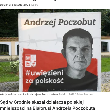
Dodano:
8
lutego
2023
12:50
Akcja solidarności z Andrzejem Poczobutem
Źródło:
PAP
/
Artur Reszko
Sąd w Grodnie skazał działacza polskiej
mniejszości na Białorusi Andrzeja Poczobuta