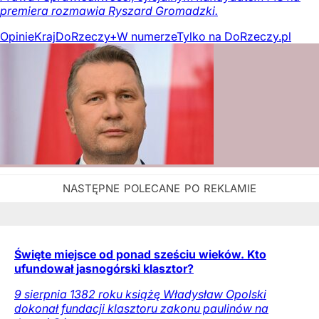
premiera rozmawia Ryszard Gromadzki.
Opinie
Kraj
DoRzeczy+
W numerze
Tylko na DoRzeczy.pl
Święte miejsce od ponad sześciu wieków. Kto
ufundował jasnogórski klasztor?
9 sierpnia 1382 roku książę Władysław Opolski
dokonał fundacji klasztoru zakonu paulinów na