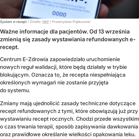
System e-recept
/ Źródło:
PAP
/
Przemysław Piątkowski
Ważne informacje dla pacjentów. Od 13 września
zmienią się zasady wystawiania refundowanych e-
recept.
Centrum E-Zdrowia zapowiedziało uruchomienie
nowych reguł walidacji, które będą działały w trybie
blokującym. Oznacza to, że recepta niespełniająca
określonych wymagań nie zostanie przyjęta
do systemu.
Zmiany mają ujednolicić zasady techniczne dotyczące
recept refundowanych z tymi, które obowiązują już przy
wystawianiu recept rocznych. Chodzi przede wszystkim
o czas trwania terapii, sposób zapisywania dawkowania
oraz prawidłowe określanie wielkości opakowania leku.