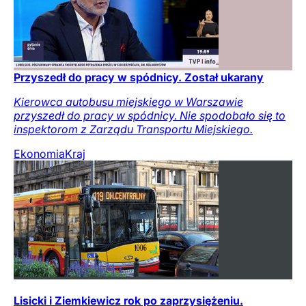
Przyszedł do pracy w spódnicy. Został ukarany
Kierowca autobusu miejskiego w Warszawie
przyszedł do pracy w spódnicy. Nie spodobało się to
inspektorom z Zarządu Transportu Miejskiego.
Ekonomia
Kraj
Lisicki i Ziemkiewicz rok po zaprzysiężeniu.