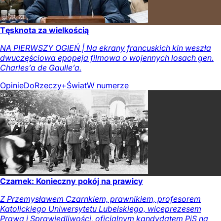
Tęsknota za wielkością
NA PIERWSZY OGIEŃ | Na ekrany francuskich kin weszła
dwuczęściowa epopeja filmowa o wojennych losach gen.
Charles’a de Gaulle’a.
Opinie
DoRzeczy+
Świat
W numerze
Czarnek: Konieczny pokój na prawicy
Z Przemysławem Czarnkiem, prawnikiem, profesorem
Katolickiego Uniwersytetu Lubelskiego, wiceprezesem
Prawa i Sprawiedliwości, oficjalnym kandydatem PiS na