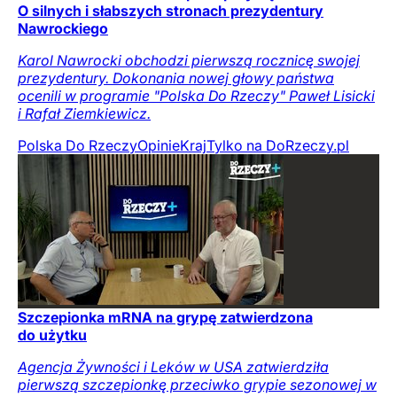
O silnych i słabszych stronach prezydentury
Nawrockiego
Karol Nawrocki obchodzi pierwszą rocznicę swojej
prezydentury. Dokonania nowej głowy państwa
ocenili w programie "Polska Do Rzeczy" Paweł Lisicki
i Rafał Ziemkiewicz.
Polska Do Rzeczy
Opinie
Kraj
Tylko na DoRzeczy.pl
Szczepionka mRNA na grypę zatwierdzona
do użytku
Agencja Żywności i Leków w USA zatwierdziła
pierwszą szczepionkę przeciwko grypie sezonowej w