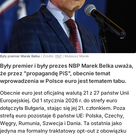
Były premier Marek Belka
/ Źródło:
PAP
/
Mateusz Marek
Były premier i były prezes NBP Marek Belka uważa,
że przez "propagandę PiS", obecnie temat
wprowadzenia w Polsce euro jest tematem tabu.
Obecnie euro jest oficjalną walutą 21 z 27 państw Unii
Europejskiej. Od 1 stycznia 2026 r. do strefy euro
dołączyła Bułgaria, stając się jej 21. członkiem.
Poza
strefą euro pozostaje 6 państw UE:
Polska, Czechy,
Węgry, Rumunia, Szwecja i Dania
. Ta ostatnia jako
jedyna ma formalny traktatowy opt-out z obowiązku