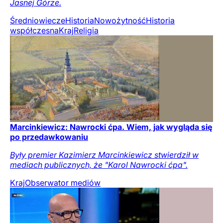
Jasnej Górze.
Średniowiecze
Historia
Nowożytność
Historia
współczesna
Kraj
Religia
Marcinkiewicz: Nawrocki ćpa. Wiem, jak wygląda się
po przedawkowaniu
Były premier Kazimierz Marcinkiewicz stwierdził w
mediach publicznych, że "Karol Nawrocki ćpa".
Kraj
Obserwator mediów