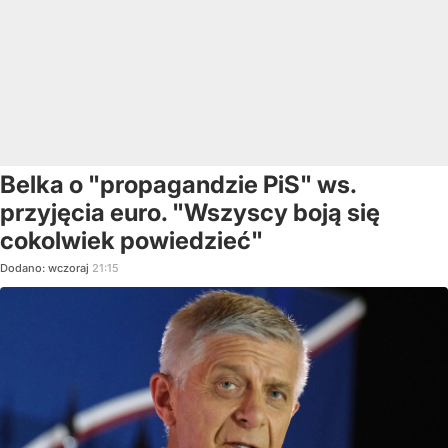
Belka o "propagandzie PiS" ws.
przyjęcia euro. "Wszyscy boją się
cokolwiek powiedzieć"
Dodano:
wczoraj
21:15