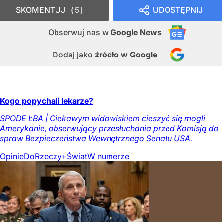
SKOMENTUJ
UDOSTĘPNIJ
5
Obserwuj nas
w
Google News
Dodaj jako
źródło w Google
Kogo popychali lekarze?
SPODE ŁBA | Ciekawym widowiskiem cieszyć się mogli
Amerykanie, obserwujący przesłuchania przed Komisją do
spraw Bezpieczeństwa Wewnętrznego Senatu USA.
Opinie
DoRzeczy+
Świat
W numerze