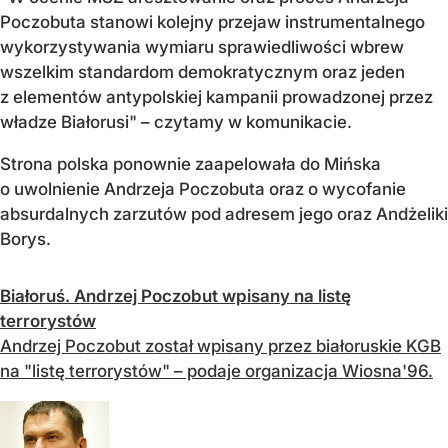
Poczobuta stanowi kolejny przejaw instrumentalnego
wykorzystywania wymiaru sprawiedliwości wbrew
wszelkim standardom demokratycznym oraz jeden
z elementów antypolskiej kampanii prowadzonej przez
władze Białorusi" – czytamy w komunikacie.
Strona polska ponownie zaapelowała do Mińska
o uwolnienie Andrzeja Poczobuta oraz o wycofanie
absurdalnych zarzutów pod adresem jego oraz Andżeliki
Borys.
Białoruś. Andrzej Poczobut wpisany na listę
terrorystów
Andrzej Poczobut został wpisany przez białoruskie KGB
na "listę terrorystów" – podaje organizacja Wiosna'96.