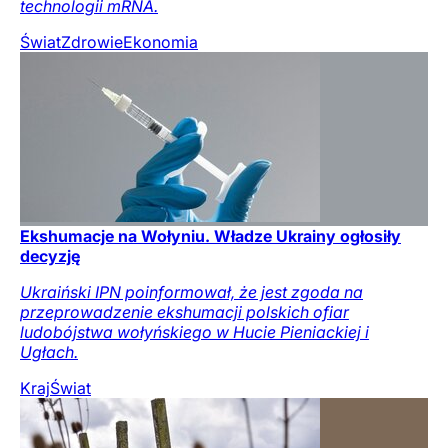
technologii mRNA.
Świat
Zdrowie
Ekonomia
Ekshumacje na Wołyniu. Władze Ukrainy ogłosiły
decyzję
Ukraiński IPN poinformował, że jest zgoda na
przeprowadzenie ekshumacji polskich ofiar
ludobójstwa wołyńskiego w Hucie Pieniackiej i
Ugłach.
Kraj
Świat