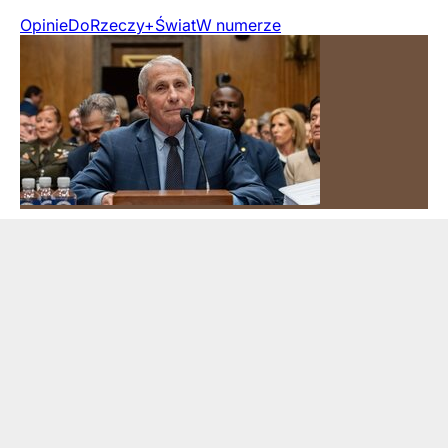
Opinie
DoRzeczy+
Świat
W numerze