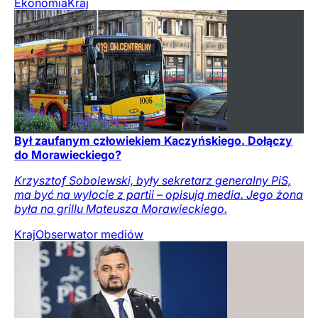
Ekonomia
Kraj
Był zaufanym człowiekiem Kaczyńskiego. Dołączy
do Morawieckiego?
Krzysztof Sobolewski, były sekretarz generalny PiS,
ma być na wylocie z partii – opisują media. Jego żona
była na grillu Mateusza Morawieckiego.
Kraj
Obserwator mediów