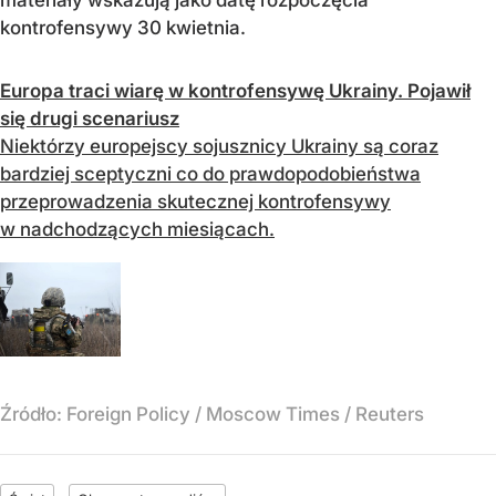
materiały wskazują jako datę rozpoczęcia
kontrofensywy 30 kwietnia.
Europa traci wiarę w kontrofensywę Ukrainy. Pojawił
się drugi scenariusz
Niektórzy europejscy sojusznicy Ukrainy są coraz
bardziej sceptyczni co do prawdopodobieństwa
przeprowadzenia skutecznej kontrofensywy
w nadchodzących miesiącach.
Źródło:
Foreign Policy / Moscow Times / Reuters