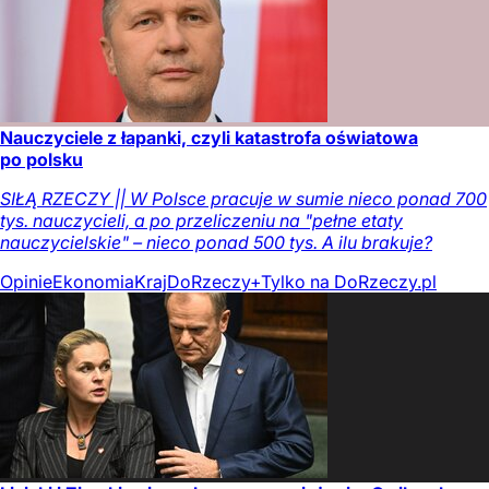
Nauczyciele z łapanki, czyli katastrofa oświatowa
po polsku
SIŁĄ RZECZY || W Polsce pracuje w sumie nieco ponad 700
tys. nauczycieli, a po przeliczeniu na "pełne etaty
nauczycielskie" – nieco ponad 500 tys. A ilu brakuje?
Opinie
Ekonomia
Kraj
DoRzeczy+
Tylko na DoRzeczy.pl