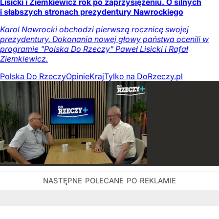
Lisicki i Ziemkiewicz rok po zaprzysiężeniu. O silnych
i słabszych stronach prezydentury Nawrockiego
Karol Nawrocki obchodzi pierwszą rocznicę swojej
prezydentury. Dokonania nowej głowy państwa ocenili w
programie "Polska Do Rzeczy" Paweł Lisicki i Rafał
Ziemkiewicz.
Polska Do Rzeczy
Opinie
Kraj
Tylko na DoRzeczy.pl