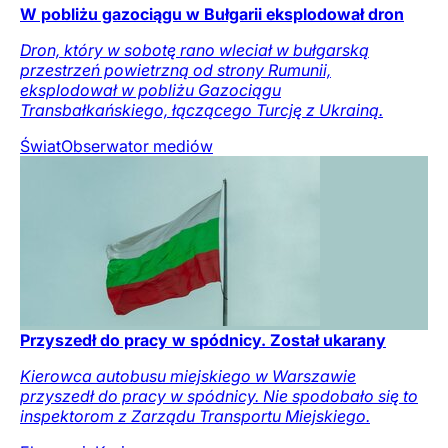
W pobliżu gazociągu w Bułgarii eksplodował dron
Dron, który w sobotę rano wleciał w bułgarską
przestrzeń powietrzną od strony Rumunii,
eksplodował w pobliżu Gazociągu
Transbałkańskiego, łączącego Turcję z Ukrainą.
Świat
Obserwator mediów
Przyszedł do pracy w spódnicy. Został ukarany
Kierowca autobusu miejskiego w Warszawie
przyszedł do pracy w spódnicy. Nie spodobało się to
inspektorom z Zarządu Transportu Miejskiego.