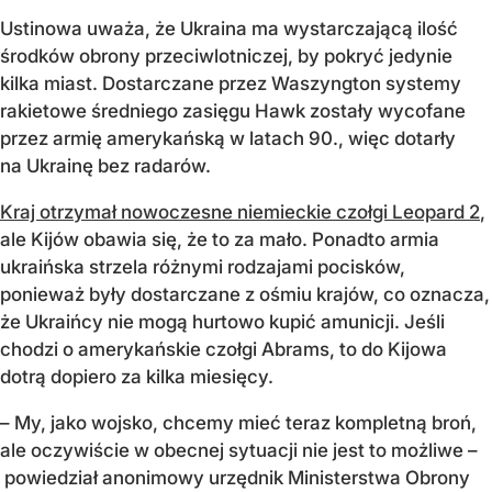
Ustinowa uważa, że Ukraina ma wystarczającą ilość
środków obrony przeciwlotniczej, by pokryć jedynie
kilka miast. Dostarczane przez Waszyngton systemy
rakietowe średniego zasięgu Hawk zostały wycofane
przez armię amerykańską w latach 90., więc dotarły
na Ukrainę bez radarów.
Kraj otrzymał nowoczesne niemieckie czołgi Leopard 2
,
ale Kijów obawia się, że to za mało. Ponadto armia
ukraińska strzela różnymi rodzajami pocisków,
ponieważ były dostarczane z ośmiu krajów, co oznacza,
że Ukraińcy nie mogą hurtowo kupić amunicji. Jeśli
chodzi o amerykańskie czołgi Abrams, to do Kijowa
dotrą dopiero za kilka miesięcy.
– My, jako wojsko, chcemy mieć teraz kompletną broń,
ale oczywiście w obecnej sytuacji nie jest to możliwe –
powiedział anonimowy urzędnik Ministerstwa Obrony