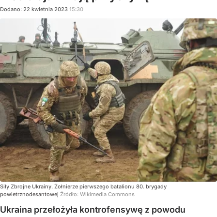
Dodano:
22
kwietnia
2023
15:30
Siły Zbrojne Ukrainy. Żołnierze pierwszego batalionu 80. brygady
powietrznodesantowej
Źródło:
Wikimedia Commons
Ukraina przełożyła kontrofensywę z powodu