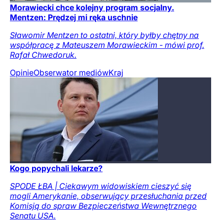
Morawiecki chce kolejny program socjalny.
Mentzen: Prędzej mi ręka uschnie
Sławomir Mentzen to ostatni, który byłby chętny na
współpracę z Mateuszem Morawieckim - mówi prof.
Rafał Chwedoruk.
Opinie
Obserwator mediów
Kraj
Kogo popychali lekarze?
SPODE ŁBA | Ciekawym widowiskiem cieszyć się
mogli Amerykanie, obserwujący przesłuchania przed
Komisją do spraw Bezpieczeństwa Wewnętrznego
Senatu USA.