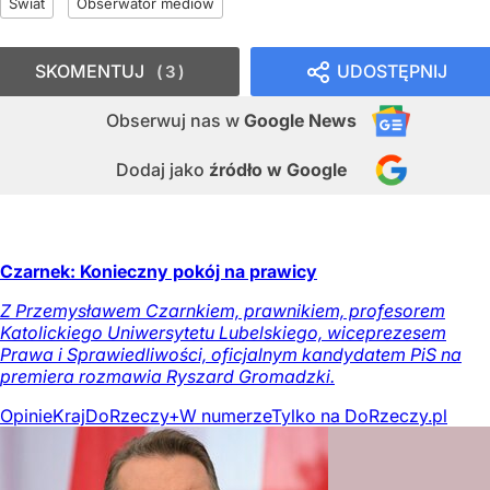
Świat
Obserwator mediów
SKOMENTUJ
UDOSTĘPNIJ
3
Obserwuj nas
w
Google News
Dodaj jako
źródło w Google
Czarnek: Konieczny pokój na prawicy
Z Przemysławem Czarnkiem, prawnikiem, profesorem
Katolickiego Uniwersytetu Lubelskiego, wiceprezesem
Prawa i Sprawiedliwości, oficjalnym kandydatem PiS na
premiera rozmawia Ryszard Gromadzki.
Opinie
Kraj
DoRzeczy+
W numerze
Tylko na DoRzeczy.pl