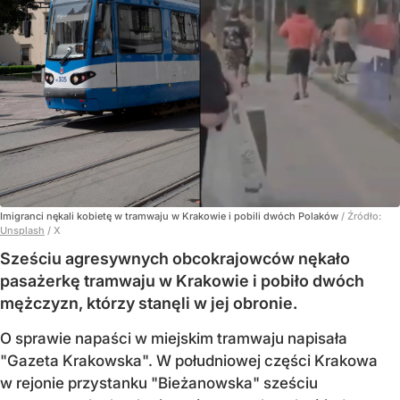
Imigranci nękali kobietę w tramwaju w Krakowie i pobili dwóch Polaków
/ Źródło:
Unsplash
/
X
Sześciu agresywnych obcokrajowców nękało
pasażerkę tramwaju w Krakowie i pobiło dwóch
mężczyzn, którzy stanęli w jej obronie.
O sprawie napaści w miejskim tramwaju napisała
"Gazeta Krakowska". W południowej części Krakowa
w rejonie przystanku "Bieżanowska" sześciu