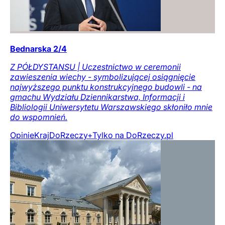
Bednarska 2/4
Z PÓŁDYSTANSU | Uczestnictwo w ceremonii
zawieszenia wiechy - symbolizującej osiągnięcie
najwyższego punktu konstrukcyjnego budowli - na
gmachu Wydziału Dziennikarstwa, Informacji i
Bibliologii Uniwersytetu Warszawskiego skłoniło mnie
do wspomnień.
Opinie
Kraj
DoRzeczy+
Tylko na DoRzeczy.pl