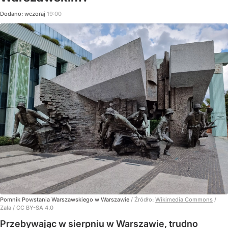
Dodano:
wczoraj
19:00
Pomnik Powstania Warszawskiego w Warszawie
/ Źródło:
Wikimedia Commons
/
Zala / CC BY-SA 4.0
Przebywając w sierpniu w Warszawie, trudno