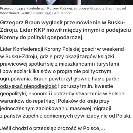
Przewodniczący Konfederacji Korony Polskiej, europoseł Grzegorz Braun i poseł
Włodzimierz Skalik
/ Źródło:
PAP
/
Art Service
Grzegorz Braun wygłosił przemówienie w Busku-
Zdroju. Lider KKP mówił między innymi o podejściu
Korony do polityki gospodarczej.
Lider Konfederacji Korony Polskiej gościł w weekend
w Busku-Zdroju, gdzie przy okazji targów książki
prawicowej spotkał się z mieszkańcami i turystami
i powiedział kilka słów o programie politycznym
ugrupowania. Braun powtórzył główne hasło partii:
odzyskać niepodległość
i poruszył m.in. kwestie
geopolityki, ekonomii i potrzeby stworzenia w Polsce
warunków do repatriacji Polaków do kraju przy
jednoczesnym zablokowaniu masowej migracji
z państw zupełnie odmiennych cywilizacyjnie od Polski.
Jeśli chodzi o przedsiębiorczość w Polsce,...