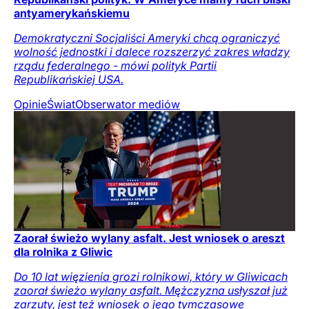
antyamerykańskiemu
Demokratyczni Socjaliści Ameryki chcą ograniczyć
wolność jednostki i dalece rozszerzyć zakres władzy
rządu federalnego - mówi polityk Partii
Republikańskiej USA.
Opinie
Świat
Obserwator mediów
Zaorał świeżo wylany asfalt. Jest wniosek o areszt
dla rolnika z Gliwic
Do 10 lat więzienia grozi rolnikowi, który w Gliwicach
zaorał świeżo wylany asfalt. Mężczyzna usłyszał już
zarzuty, jest też wniosek o jego tymczasowe