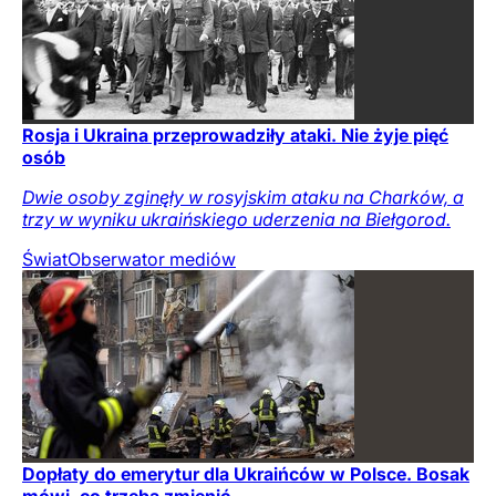
Rosja i Ukraina przeprowadziły ataki. Nie żyje pięć
osób
Dwie osoby zginęły w rosyjskim ataku na Charków, a
trzy w wyniku ukraińskiego uderzenia na Biełgorod.
Świat
Obserwator mediów
Dopłaty do emerytur dla Ukraińców w Polsce. Bosak