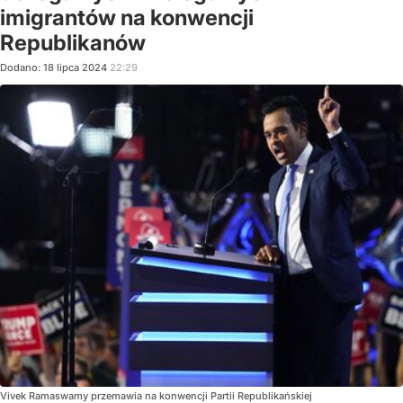
imigrantów na konwencji
Republikanów
Dodano:
18
lipca
2024
22:29
Vivek Ramaswamy przemawia na konwencji Partii Republikańskiej