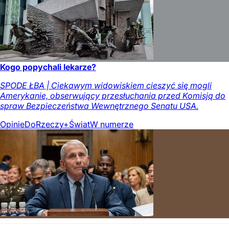
Kogo popychali lekarze?
SPODE ŁBA | Ciekawym widowiskiem cieszyć się mogli
Amerykanie, obserwujący przesłuchania przed Komisją do
spraw Bezpieczeństwa Wewnętrznego Senatu USA.
Opinie
DoRzeczy+
Świat
W numerze