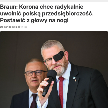
Braun: Korona chce radykalnie
uwolnić polską przedsiębiorczość.
Postawić z głowy na nogi
Dodano:
dzisiaj
14:45