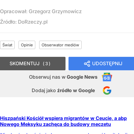
Opracował:
Grzegorz Grzymowicz
Źródło:
DoRzeczy.pl
Świat
Opinie
Obserwator mediów
SKOMENTUJ
UDOSTĘPNIJ
3
Obserwuj nas
w
Google News
Dodaj jako
źródło w Google
Hiszpański Kościół wspiera migrantów w Ceucie, a abp
Nowego Meksyku zachęca do budowy meczetu