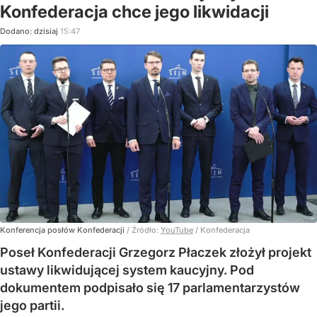
Konfederacja chce jego likwidacji
Dodano:
dzisiaj
15:47
Konferencja posłów Konfederacji
/ Źródło:
YouTube
/
Konfederacja
Poseł Konfederacji Grzegorz Płaczek złożył projekt
ustawy likwidującej system kaucyjny. Pod
dokumentem podpisało się 17 parlamentarzystów
jego partii.