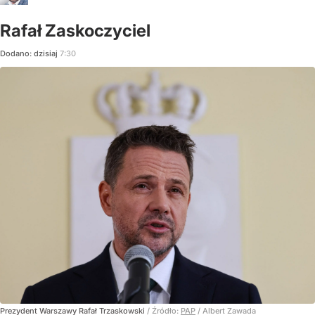
Rafał Zaskoczyciel
Dodano:
dzisiaj
7:30
Prezydent Warszawy Rafał Trzaskowski
/ Źródło:
PAP
/
Albert Zawada