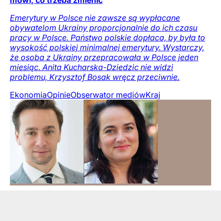
mówi, co trzeba zmienić
Emerytury w Polsce nie zawsze są wypłacane
obywatelom Ukrainy proporcjonalnie do ich czasu
pracy w Polsce. Państwo polskie dopłaca, by była to
wysokość polskiej minimalnej emerytury. Wystarczy,
że osoba z Ukrainy przepracowała w Polsce jeden
miesiąc. Anita Kucharska-Dziedzic nie widzi
problemu, Krzysztof Bosak wręcz przeciwnie.
Ekonomia
Opinie
Obserwator mediów
Kraj