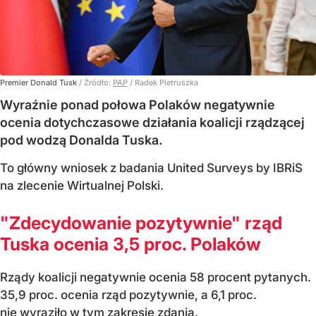
Premier Donald Tusk
/ Źródło:
PAP
/
Radek Pietruszka
Wyraźnie ponad połowa Polaków negatywnie
ocenia dotychczasowe działania koalicji rządzącej
pod wodzą Donalda Tuska.
To główny wniosek z badania United Surveys by IBRiS
na zlecenie Wirtualnej Polski.
"Zdecydowanie pozytywnie" rząd
Tuska ocenia 3,5 proc. Polaków
Rządy koalicji negatywnie ocenia 58 procent pytanych.
35,9 proc. ocenia rząd pozytywnie, a 6,1 proc.
nie wyraziło w tym zakresie zdania.