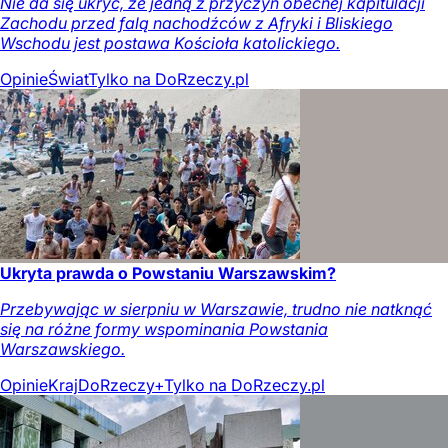
Nie da się ukryć, że jedną z przyczyn obecnej kapitulacji
Zachodu przed falą nachodźców z Afryki i Bliskiego
Wschodu jest postawa Kościoła katolickiego.
Opinie
Świat
Tylko na DoRzeczy.pl
Ukryta prawda o Powstaniu Warszawskim?
Przebywając w sierpniu w Warszawie, trudno nie natknąć
się na różne formy wspominania Powstania
Warszawskiego.
Opinie
Kraj
DoRzeczy+
Tylko na DoRzeczy.pl