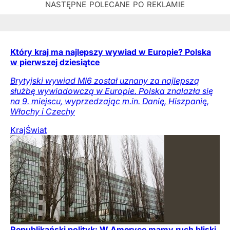
Który kraj ma najlepszy wywiad w Europie? Polska
w pierwszej dziesiątce
Brytyjski wywiad MI6 został uznany za najlepszą
służbę wywiadowczą w Europie. Polska znalazła się
na 9. miejscu, wyprzedzając m.in. Danię, Hiszpanię,
Włochy i Czechy
Kraj
Świat
Republikański polityk: W Ameryce mamy ruch bliski