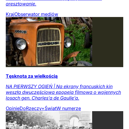
aresztowanie.
Kraj
Obserwator mediów
Tęsknota za wielkością
NA PIERWSZY OGIEŃ | Na ekrany francuskich kin
weszła dwuczęściowa epopeja filmowa o wojennych
losach gen. Charles’a de Gaulle’a.
Opinie
DoRzeczy+
Świat
W numerze