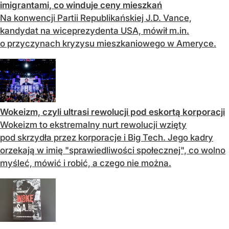
imigrantami, co winduje ceny mieszkań
Na konwencji Partii Republikańskiej J.D. Vance,
kandydat na wiceprezydenta USA, mówił m.in.
o przyczynach kryzysu mieszkaniowego w Ameryce.
Wokeizm, czyli ultrasi rewolucji pod eskortą korporacji
Wokeizm to ekstremalny nurt rewolucji wzięty
pod skrzydła przez korporacje i Big Tech. Jego kadry
orzekają w imię "sprawiedliwości społecznej", co wolno
myśleć, mówić i robić, a czego nie można.