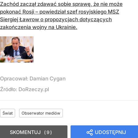
Zachód zaczął zdawać sobie sprawę, że nie może
pokonać Rosji – powiedział szef rosyjskiego MSZ
Siergiej Ławrow o propozycjach dotyczących
zakończenia wojny na Ukrainie.
Opracował:
Damian Cygan
Źródło:
DoRzeczy.pl
Świat
Obserwator mediów
SKOMENTUJ
UDOSTĘPNIJ
9