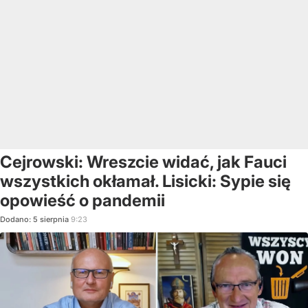
Cejrowski: Wreszcie widać, jak Fauci
wszystkich okłamał. Lisicki: Sypie się
opowieść o pandemii
Dodano:
5
sierpnia
9:23