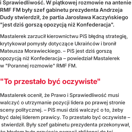
i Sprawiedliwość. W piątkowej rozmowie na antenie
RMF FM były szef gabinetu prezydenta Andrzeja
Dudy stwierdził, że partia Jarosława Kaczyńskiego
"jest dziś gorszą opozycją niż Konfederacja".
Mastalerek zarzucił kierownictwu PiS błędną strategię,
krytykował pomysły dotyczące Ukraińców i bronił
Mateusza Morawieckiego. – PiS jest dziś gorszą
opozycją niż Konfederacja – powiedział Mastalerek
w "Porannej rozmowie" RMF FM.
"To przestało być oczywiste"
Mastalerek ocenił, że Prawo i Sprawiedliwość musi
walczyć o utrzymanie pozycji lidera po prawej stronie
sceny politycznej. – PiS musi dziś walczyć o to, żeby
być dalej liderem prawicy. To przestało być oczywiste –
stwierdził. Były szef gabinetu prezydenta przekonywał,
że błędem było przyjęcie narracji zbliżonej do tej