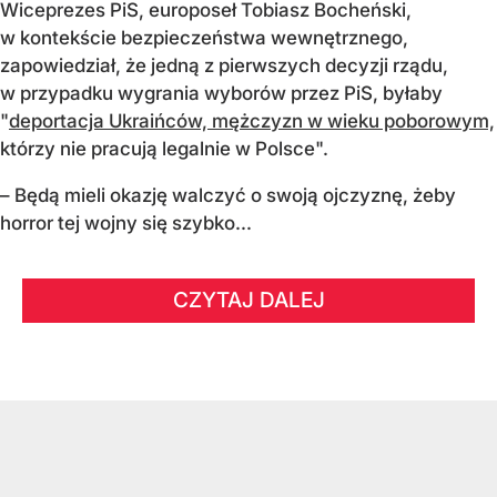
Wiceprezes PiS, europoseł Tobiasz Bocheński,
w kontekście bezpieczeństwa wewnętrznego,
zapowiedział, że jedną z pierwszych decyzji rządu,
w przypadku wygrania wyborów przez PiS, byłaby
"
deportacja Ukraińców, mężczyzn w wieku poborowym,
którzy nie pracują legalnie w Polsce".
– Będą mieli okazję walczyć o swoją ojczyznę, żeby
horror tej wojny się szybko...
CZYTAJ DALEJ