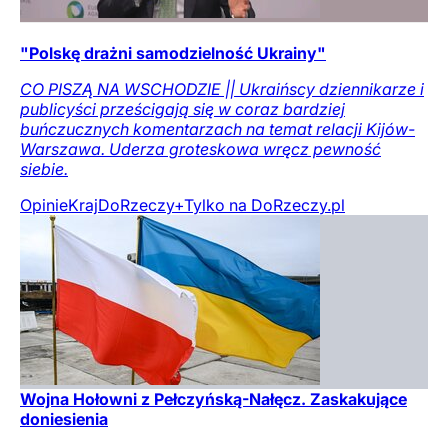
"Polskę drażni samodzielność Ukrainy"
CO PISZĄ NA WSCHODZIE || Ukraińscy dziennikarze i
publicyści prześcigają się w coraz bardziej
buńczucznych komentarzach na temat relacji Kijów-
Warszawa. Uderza groteskowa wręcz pewność
siebie.
Opinie
Kraj
DoRzeczy+
Tylko na DoRzeczy.pl
Wojna Hołowni z Pełczyńską-Nałęcz. Zaskakujące
doniesienia