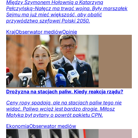
Między Szymonem Hołownią a Katarzyną
Pełczyńską-Nałęcz ma trwać wojna. Były marszałek
Sejmu ma już mieć większość, aby obalić
przywództwo szefowej Polski 2050.
Kraj
Obserwator mediów
Opinie
Drożyzna na stacjach paliw. Kiedy reakcja rządu?
Ceny ropy spadają, ale na stacjach paliw tego nie
widać. Paliwo wciąż jest bardzo drogie. Miłosz
Motyka był pytany o powrót pakietu CPN.
Ekonomia
Obserwator mediów