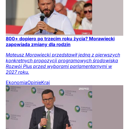
800+ dopiero po trzecim roku życia? Morawiecki
zapowiada zmiany dla rodzin
Mateusz Morawiecki przedstawił jedną z pierwszych
konkretnych propozycji programowych środowiska
Rozwój Plus przed wyborami parlamentarnymi w
2027 roku.
Ekonomia
Opinie
Kraj