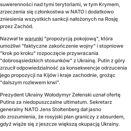
suwerenności nad tymi terytoriami, w tym Krymem,
zrzeczenia się członkostwa w NATO i dodatkowo
zniesienia wszystkich sankcji nałożonych na Rosję
przez Zachód.
Nazwał te
warunki
"propozycją pokojową", która
umożliwi "faktyczne zakończenie wojny" i stopniowe
"krok po kroku" rozpoczęcie przywracania
"dobrosąsiedzkich stosunków" z Ukrainą. Putin z góry
zrzucił odpowiedzialność za konsekwencje odrzucenia
jego propozycji na Kijów i kraje zachodnie, grożąc
"dalszym rozlewem krwi".
Prezydent Ukrainy Wołodymyr Zełenski uznał ofertę
Putina za niedopuszczalne ultimatum. Sekretarz
generalny NATO Jens Stoltenberg dał jasno
do zrozumienia, że rosyjski plan graniczy z absurdem,
gdyż wiąże się z jeszcze większą okupacją Ukrainy.