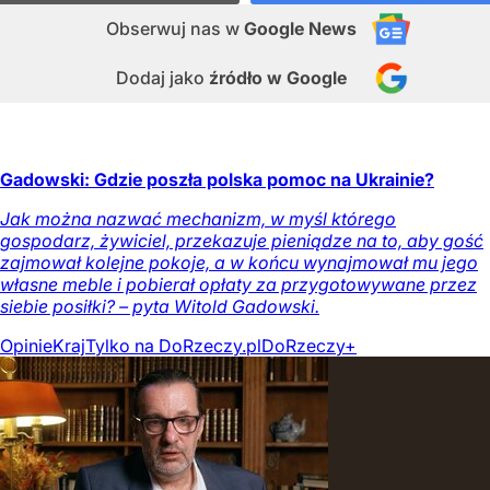
Obserwuj nas
w
Google News
Dodaj jako
źródło w Google
Gadowski: Gdzie poszła polska pomoc na Ukrainie?
Jak można nazwać mechanizm, w myśl którego
gospodarz, żywiciel, przekazuje pieniądze na to, aby gość
zajmował kolejne pokoje, a w końcu wynajmował mu jego
własne meble i pobierał opłaty za przygotowywane przez
siebie posiłki? – pyta Witold Gadowski.
Opinie
Kraj
Tylko na DoRzeczy.pl
DoRzeczy+