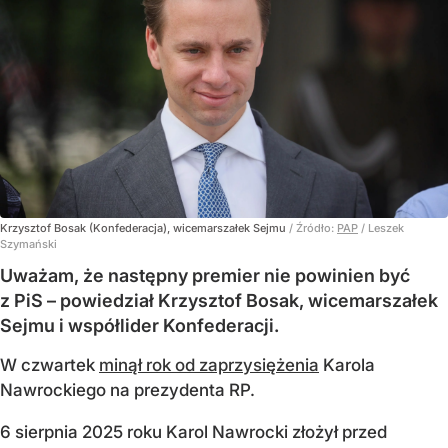
Krzysztof Bosak (Konfederacja), wicemarszałek Sejmu
/ Źródło:
PAP
/
Leszek
Szymański
Uważam, że następny premier nie powinien być
z PiS – powiedział Krzysztof Bosak, wicemarszałek
Sejmu i współlider Konfederacji.
W czwartek
minął rok od zaprzysiężenia
Karola
Nawrockiego na prezydenta RP.
6 sierpnia 2025 roku Karol Nawrocki złożył przed