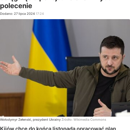
polecenie
Dodano:
27
lipca
2024
17:24
Wołodymyr Zełenski, prezydent Ukrainy
Źródło:
Wikimedia Commons
Kijów chce do końca listopada opracować plan