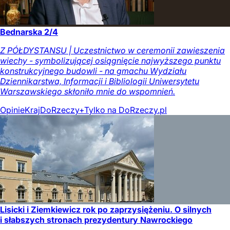
Bednarska 2/4
Z PÓŁDYSTANSU | Uczestnictwo w ceremonii zawieszenia
wiechy - symbolizującej osiągnięcie najwyższego punktu
konstrukcyjnego budowli - na gmachu Wydziału
Dziennikarstwa, Informacji i Bibliologii Uniwersytetu
Warszawskiego skłoniło mnie do wspomnień.
Opinie
Kraj
DoRzeczy+
Tylko na DoRzeczy.pl
Lisicki i Ziemkiewicz rok po zaprzysiężeniu. O silnych
i słabszych stronach prezydentury Nawrockiego