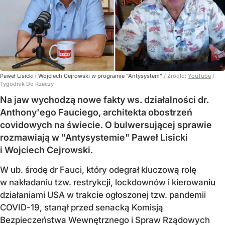
Paweł Lisicki i Wojciech Cejrowski w programie "Antysystem"
/ Źródło:
YouTube
/
Tygodnik Do Rzeczy
Na jaw wychodzą nowe fakty ws. działalności dr.
Anthony'ego Fauciego, architekta obostrzeń
covidowych na świecie. O bulwersującej sprawie
rozmawiają w "Antysystemie" Paweł Lisicki
i Wojciech Cejrowski.
W ub. środę dr Fauci, który odegrał kluczową rolę
w nakładaniu tzw. restrykcji, lockdownów i kierowaniu
działaniami USA w trakcie ogłoszonej tzw. pandemii
COVID-19, stanął przed senacką Komisją
Bezpieczeństwa Wewnętrznego i Spraw Rządowych