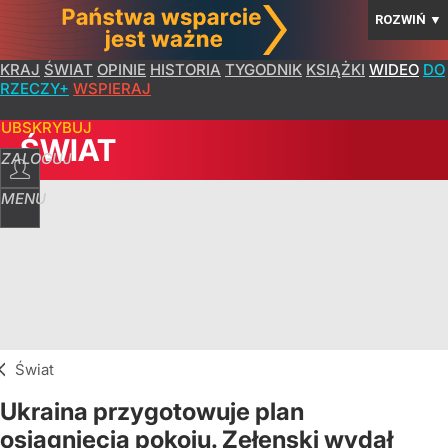
ROZWIŃ
▼
KRAJ
ŚWIAT
OPINIE
HISTORIA
TYGODNIK
KSIĄŻKI
WIDEO
DO
RZECZY+
WSPIERAJ
SUBSKRYBUJ
ŚWIAT
ZALOGUJ
MENU
Świat
Ukraina przygotowuje plan
osiągnięcia pokoju. Zełenski wydał