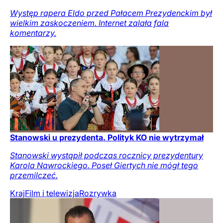
Występ rapera Eldo przed Pałacem Prezydenckim był
wielkim zaskoczeniem. Internet zalała fala
komentarzy.
Stanowski u prezydenta. Polityk KO nie wytrzymał
Stanowski wystąpił podczas rocznicy prezydentury
Karola Nawrockiego. Poseł Giertych nie mógł tego
przemilczeć.
Kraj
Film i telewizja
Rozrywka