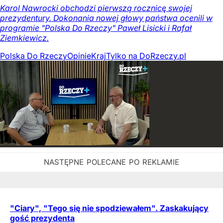
Karol Nawrocki obchodzi pierwszą rocznicę swojej
prezydentury. Dokonania nowej głowy państwa ocenili w
programie "Polska Do Rzeczy" Paweł Lisicki i Rafał
Ziemkiewicz.
Polska Do Rzeczy
Opinie
Kraj
Tylko na DoRzeczy.pl
"Ciary", "Tego się nie spodziewałem". Zaskakujący
gość prezydenta