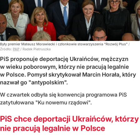
Były premier Mateusz Morawiecki i członkowie stowarzyszenia "Rozwój Plus"
/
Źródło:
PAP
/
Radek Pietruszka
PiS proponuje deportację Ukraińców, mężczyzn
w wieku poborowym, którzy nie pracują legalnie
w Polsce. Pomysł skrytykował Marcin Horała, który
nazwał go "antypolskim".
W czwartek odbyła się konwencja programowa PiS
zatytułowana "Ku nowemu rządowi".
PiS chce deportacji Ukraińców, którzy
nie pracują legalnie w Polsce