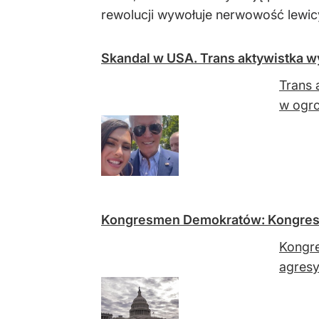
rewolucji wywołuje nerwowość lewic
Skandal w USA. Trans aktywistka wy
Trans 
w ogr
Kongresmen Demokratów: Kongres 
Kongre
agres