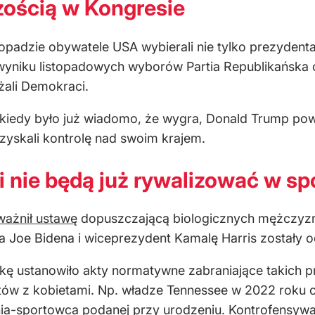
zością w Kongresie
padzie obywatele USA wybierali nie tylko prezydenta
yniku listopadowych wyborów Partia Republikańska o
żali Demokraci.
 kiedy było już wiadomo, że wygra, Donald Trump powi
zyskali kontrolę nad swoim krajem.
 nie będą już rywalizować w sp
ażnił ustawę
dopuszczającą biologicznych mężczyzn d
a Joe Bidena i wiceprezydent Kamalę Harris zostały 
kę ustanowiło akty normatywne zabraniające takich pr
w z kobietami. Np. władze Tennessee w 2022 roku c
ucznia-sportowca podanej przy urodzeniu. Kontrofens