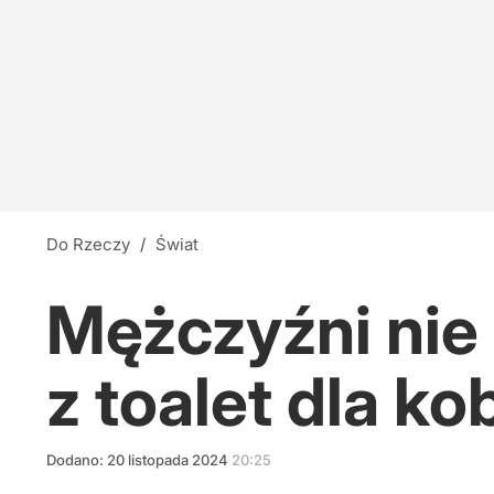
Do Rzeczy
/
Świat
Mężczyźni nie 
z toalet dla ko
Dodano:
20
listopada
2024
20:25