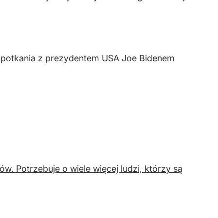
 spotkania z prezydentem USA Joe Bidenem
. Potrzebuje o wiele więcej ludzi, którzy są