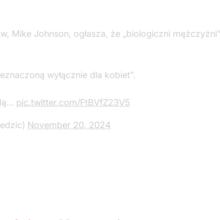
, Mike Johnson, ogłasza, że „biologiczni mężczyźni”
zeznaczoną wyłącznie dla kobiet”.
ędą…
pic.twitter.com/FtBVfZ23V5
iedzic)
November 20, 2024