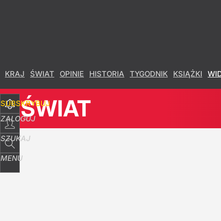
Udostępnij
16
Skomentuj
KRAJ
ŚWIAT
OPINIE
HISTORIA
TYGODNIK
KSIĄŻKI
WI
ŚWIAT
SUBSKRYBUJ
ZALOGUJ
SZUKAJ
MENU