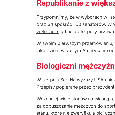
Republikanie z więks
Przypomnijmy, że w wyborach w listo
oraz 34 spośród 100 senatorów. W w
w Senacie
, gdzie do tej pory przewa
W swoim pierwszym przemówieniu
,
jako dzień, w którym Amerykanie od
Biologiczni mężczyźni
W sierpniu
Sąd Najwyższy USA uniew
Przepisy popierane przez prezydent
Wcześniej wiele stanów na własną rę
za dopuszczanie mężczyzn do sportó
stanu, które nie zweryfikują płci 