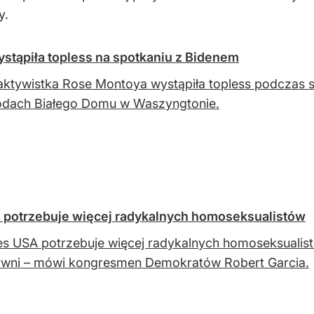
y.
stąpiła topless na spotkaniu z Bidenem
aktywistka Rose Montoya wystąpiła topless podczas
odach Białego Domu w Waszyngtonie.
potrzebuje więcej radykalnych homoseksualistów
s USA potrzebuje więcej radykalnych homoseksualistów
ywni – mówi kongresmen Demokratów Robert Garcia.