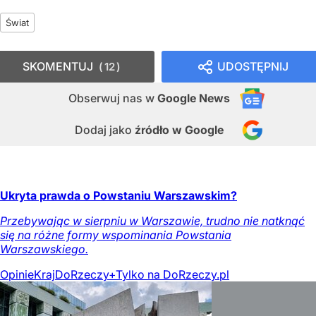
Świat
SKOMENTUJ
UDOSTĘPNIJ
12
Obserwuj nas
w
Google News
Dodaj jako
źródło w Google
Ukryta prawda o Powstaniu Warszawskim?
Przebywając w sierpniu w Warszawie, trudno nie natknąć
się na różne formy wspominania Powstania
Warszawskiego.
Opinie
Kraj
DoRzeczy+
Tylko na DoRzeczy.pl