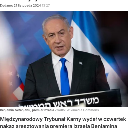
Dodano:
21
listopada
2024
13:27
Benjamin Netanjahu, premier Izraela
Źródło:
Wikimedia Commons
Międzynarodowy Trybunał Karny wydał w czwartek
nakaz aresztowania premiera Izraela Benjamina