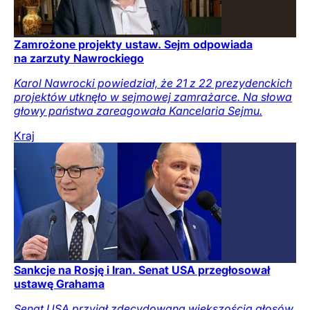
Zamrożone projekty ustaw. Sejm odpowiada
na zarzuty Nawrockiego
Karol Nawrocki powiedział, że 21 z 22 prezydenckich
projektów utknęło w sejmowej zamrażarce. Na słowa
głowy państwa zareagowała Kancelaria Sejmu.
Kraj
Sankcje na Rosję i Iran. Senat USA przegłosował
ustawę Grahama
Senat USA przyjął zdecydowaną większością głosów