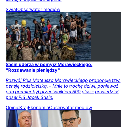
Świat
Obserwator mediów
Sasin uderza w pomysł Morawieckiego.
"Rozdawanie pieniędzy"
Rozwój Plus Mateusza Morawieckiego proponuje tzw.
pensję rodzicielską. – Mnie to trochę dziwi, ponieważ
pan premier był przeciwnikiem 500 plus – powiedział
poseł PiS Jacek Sasin.
Opinie
Kraj
Ekonomia
Obserwator mediów