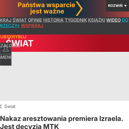
ROZWIŃ
▼
KRAJ
ŚWIAT
OPINIE
HISTORIA
TYGODNIK
KSIĄŻKI
WIDEO
DO
RZECZY+
WSPIERAJ
SUBSKRYBUJ
ŚWIAT
ZALOGUJ
MENU
Świat
Nakaz aresztowania premiera Izraela.
Jest decyzja MTK