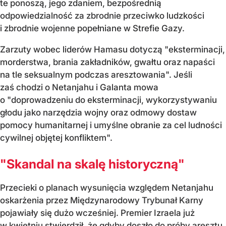
te ponoszą, jego zdaniem, bezpośrednią
odpowiedzialność za zbrodnie przeciwko ludzkości
i zbrodnie wojenne popełniane w Strefie Gazy.
Zarzuty wobec liderów Hamasu dotyczą "eksterminacji,
morderstwa, brania zakładników, gwałtu oraz napaści
na tle seksualnym podczas aresztowania". Jeśli
zaś chodzi o Netanjahu i Galanta mowa
o "doprowadzeniu do eksterminacji, wykorzystywaniu
głodu jako narzędzia wojny oraz odmowy dostaw
pomocy humanitarnej i umyślne obranie za cel ludności
cywilnej objętej konfliktem".
"Skandal na skalę historyczną"
Przecieki o planach wysunięcia względem Netanjahu
oskarżenia przez Międzynarodowy Trybunał Karny
pojawiały się dużo wcześniej. Premier Izraela już
w kwietniu stwierdził, że gdyby doszło do próby aresztu