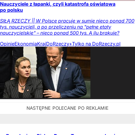
Nauczyciele z łapanki, czyli katastrofa oświatowa
po polsku
SIŁĄ RZECZY || W Polsce pracuje w sumie nieco ponad 700
tys. nauczycieli, a po przeliczeniu na "pełne etaty
nauczycielskie" – nieco ponad 500 tys. A ilu brakuje?
Opinie
Ekonomia
Kraj
DoRzeczy+
Tylko na DoRzeczy.pl