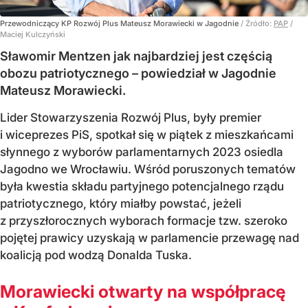
Przewodniczący KP Rozwój Plus Mateusz Morawiecki w Jagodnie
/ Źródło:
PAP
/
Maciej Kulczyński
Sławomir Mentzen jak najbardziej jest częścią
obozu patriotycznego – powiedział w Jagodnie
Mateusz Morawiecki.
Lider Stowarzyszenia Rozwój Plus, były premier
i wiceprezes PiS, spotkał się w piątek z mieszkańcami
słynnego z wyborów parlamentarnych 2023 osiedla
Jagodno we Wrocławiu. Wśród poruszonych tematów
była kwestia składu partyjnego potencjalnego rządu
patriotycznego, który miałby powstać, jeżeli
z przyszłorocznych wyborach formacje tzw. szeroko
pojętej prawicy uzyskają w parlamencie przewagę nad
koalicją pod wodzą Donalda Tuska.
Morawiecki otwarty na współpracę