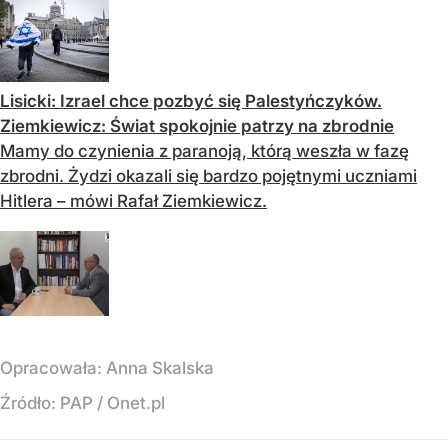
Lisicki: Izrael chce pozbyć się Palestyńczyków.
Ziemkiewicz: Świat spokojnie patrzy na zbrodnie
Mamy do czynienia z paranoją, którą weszła w fazę
zbrodni. Żydzi okazali się bardzo pojętnymi uczniami
Hitlera – mówi Rafał Ziemkiewicz.
Opracowała:
Anna Skalska
Źródło:
PAP
/
Onet.pl