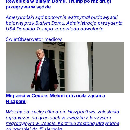
Rewolucja w Białym Domu. Trump po raz drugi
przegrywa w sądzie
Amerykański sąd ponownie wstrzymał budowę sali
balowej przy Białym Domu. Administracja prezydenta
USA Donalda Trumpa zapowiada odwołanie.
Świat
Obserwator mediów
Migranci w Ceucie. Meloni odrzuciła żądania
Hiszpanii
Włochy odrzuciły ultimatum Hiszpanii ws. zniesienia
ograniczeń na granicach w związku z kryzysem
migracyjnym w Ceucie. Kontrole zostaną utrzymane
co najmniej do 15 sierpnia.