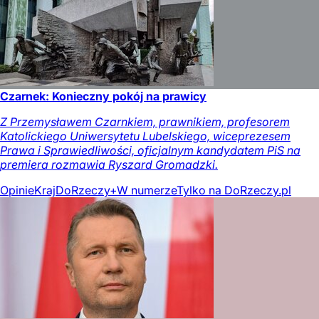
Czarnek: Konieczny pokój na prawicy
Z Przemysławem Czarnkiem, prawnikiem, profesorem
Katolickiego Uniwersytetu Lubelskiego, wiceprezesem
Prawa i Sprawiedliwości, oficjalnym kandydatem PiS na
premiera rozmawia Ryszard Gromadzki.
Opinie
Kraj
DoRzeczy+
W numerze
Tylko na DoRzeczy.pl