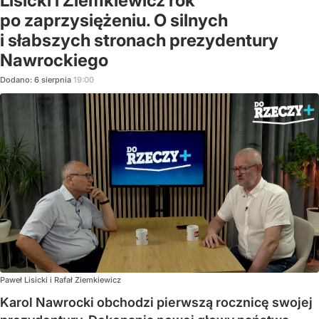
Lisicki i Ziemkiewicz rok
po zaprzysiężeniu. O silnych
i słabszych stronach prezydentury
Nawrockiego
Dodano:
6
sierpnia
19:00
Paweł Lisicki i Rafał Ziemkiewicz
Karol Nawrocki obchodzi pierwszą rocznicę swojej