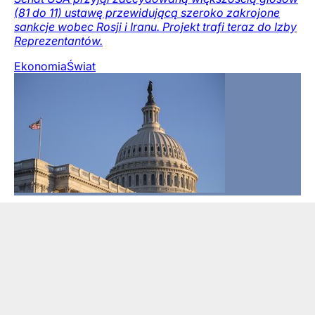
(81 do 11) ustawę przewidującą szeroko zakrojone
sankcje wobec Rosji i Iranu. Projekt trafi teraz do Izby
Reprezentantów.
Ekonomia
Świat