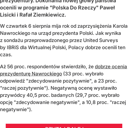
prezydentury. Dokonania nowej głowy państwa
ocenili w programie "Polska Do Rzeczy" Paweł
Lisicki i Rafał Ziemkiewicz.
W czwartek 6 sierpnia mija rok od zaprzysiężenia Karola
Nawrockiego na urząd prezydenta Polski. Jak wynika
z sondażu przeprowadzonego przez United Surveys
by IBRiS dla Wirtualnej Polski, Polacy dobrze ocenili ten
czas.
Aż 56 proc. respondentów stwierdziło, że
dobrze ocenia
prezydenturę Nawrockiego
(33 proc. wybrało
odpowiedź "zdecydowanie pozytywnie", a 23 proc.
"raczej pozytywnie"). Negatywną ocenę wystawiło
przywódcy 40,5 proc. badanych (29,7 proc. wybrało
opcję "zdecydowanie negatywnie", a 10,8 proc. "raczej
negatywnie").