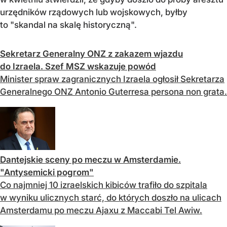
urzędników rządowych lub wojskowych, byłby
to "skandal na skalę historyczną".
Sekretarz Generalny ONZ z zakazem wjazdu
do Izraela. Szef MSZ wskazuje powód
Minister spraw zagranicznych Izraela ogłosił Sekretarza
Generalnego ONZ Antonio Guterresa persona non grata.
Dantejskie sceny po meczu w Amsterdamie.
"Antysemicki pogrom"
Co najmniej 10 izraelskich kibiców trafiło do szpitala
w wyniku ulicznych starć, do których doszło na ulicach
Amsterdamu po meczu Ajaxu z Maccabi Tel Awiw.