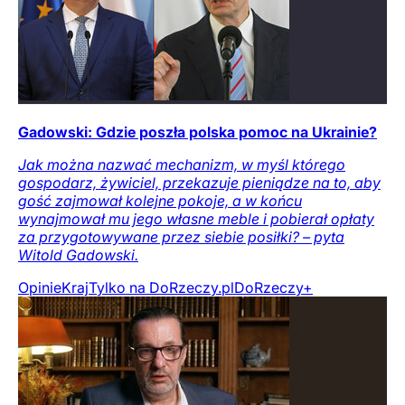
Gadowski: Gdzie poszła polska pomoc na Ukrainie?
Jak można nazwać mechanizm, w myśl którego
gospodarz, żywiciel, przekazuje pieniądze na to, aby
gość zajmował kolejne pokoje, a w końcu
wynajmował mu jego własne meble i pobierał opłaty
za przygotowywane przez siebie posiłki? – pyta
Witold Gadowski.
Opinie
Kraj
Tylko na DoRzeczy.pl
DoRzeczy+