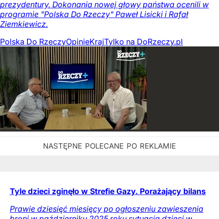
prezydentury. Dokonania nowej głowy państwa ocenili w
programie "Polska Do Rzeczy" Paweł Lisicki i Rafał
Ziemkiewicz.
Polska Do Rzeczy
Opinie
Kraj
Tylko na DoRzeczy.pl
Tyle dzieci zginęło w Strefie Gazy. Porażający bilans
Prawie dziesięć miesięcy po ogłoszeniu zawieszenia
broni w październiku 2025 roku sytuacja dzieci w