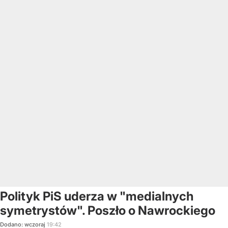
Polityk PiS uderza w "medialnych
symetrystów". Poszło o Nawrockiego
Dodano:
wczoraj
19:42