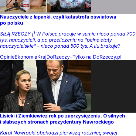
Nauczyciele z łapanki, czyli katastrofa oświatowa
po polsku
SIŁĄ RZECZY || W Polsce pracuje w sumie nieco ponad 700
tys. nauczycieli, a po przeliczeniu na "pełne etaty
nauczycielskie" – nieco ponad 500 tys. A ilu brakuje?
Opinie
Ekonomia
Kraj
DoRzeczy+
Tylko na DoRzeczy.pl
Lisicki i Ziemkiewicz rok po zaprzysiężeniu. O silnych
i słabszych stronach prezydentury Nawrockiego
Karol Nawrocki obchodzi pierwszą rocznicę swojej