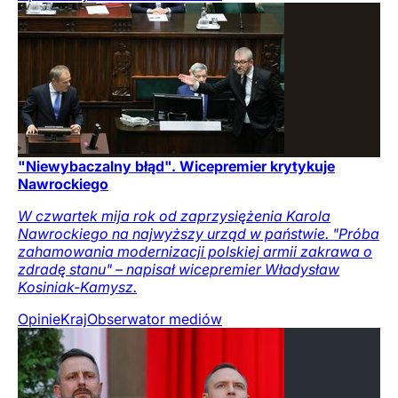
"Niewybaczalny błąd". Wicepremier krytykuje
Nawrockiego
W czwartek mija rok od zaprzysiężenia Karola
Nawrockiego na najwyższy urząd w państwie. "Próba
zahamowania modernizacji polskiej armii zakrawa o
zdradę stanu" – napisał wicepremier Władysław
Kosiniak-Kamysz.
Opinie
Kraj
Obserwator mediów