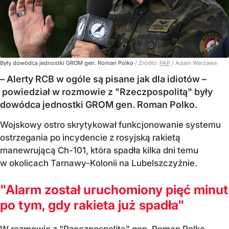
Były dowódca jednostki GROM gen. Roman Polko
/ Źródło:
PAP
/
Adam Warżawa
– Alerty RCB w ogóle są pisane jak dla idiotów –
powiedział w rozmowie z "Rzeczpospolitą" były
dowódca jednostki GROM gen. Roman Polko.
Wojskowy ostro skrytykował funkcjonowanie systemu
ostrzegania po incydencie z rosyjską rakietą
manewrującą Ch-101, która spadła kilka dni temu
w okolicach Tarnawy-Kolonii na Lubelszczyźnie.
"Alarm został uruchomiony pięć minut
po tym, gdy rakieta już spadła"