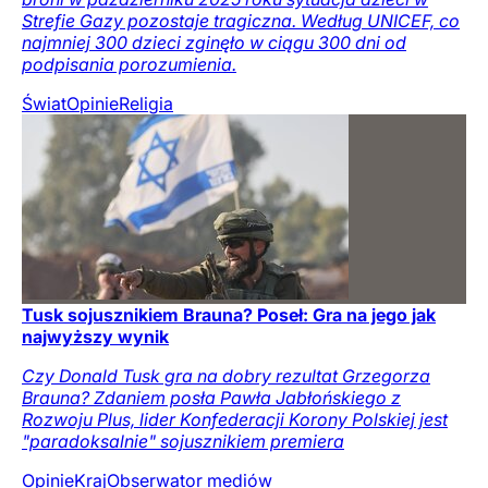
Strefie Gazy pozostaje tragiczna. Według UNICEF, co
najmniej 300 dzieci zginęło w ciągu 300 dni od
podpisania porozumienia.
Świat
Opinie
Religia
Tusk sojusznikiem Brauna? Poseł: Gra na jego jak
najwyższy wynik
Czy Donald Tusk gra na dobry rezultat Grzegorza
Brauna? Zdaniem posła Pawła Jabłońskiego z
Rozwoju Plus, lider Konfederacji Korony Polskiej jest
"paradoksalnie" sojusznikiem premiera
Opinie
Kraj
Obserwator mediów