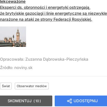
lekceważone
Eksperci ds. obronności i energetyki ostrzegają,
że brytyjskie gazociągi i linie energetyczne są niezwykle
narażone na ataki ze strony Federacji Rosyjskiej.
Opracowała:
Zuzanna Dąbrowska-Pieczyńska
Źródło:
noviny.sk
Świat
Obserwator mediów
SKOMENTUJ
UDOSTĘPNIJ
10