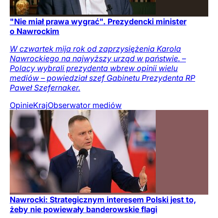
"Nie miał prawa wygrać". Prezydencki minister
o Nawrockim
W czwartek mija rok od zaprzysiężenia Karola
Nawrockiego na najwyższy urząd w państwie. –
Polacy wybrali prezydenta wbrew opinii wielu
mediów – powiedział szef Gabinetu Prezydenta RP
Paweł Szefernaker.
Opinie
Kraj
Obserwator mediów
Nawrocki: Strategicznym interesem Polski jest to,
żeby nie powiewały banderowskie flagi