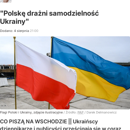
"Polskę drażni samodzielność
Ukrainy"
Dodano:
4
sierpnia
21:00
Flagi Polski i Ukrainy, zdjęcie ilustracyjne
/ Źródło:
PAP
/
Darek Delmanowicz
CO PISZĄ NA WSCHODZIE || Ukraińscy
dziennikarze i publicyści prześcigają się w coraz