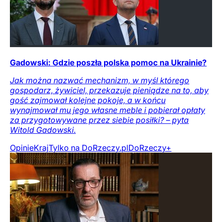
Gadowski: Gdzie poszła polska pomoc na Ukrainie?
Jak można nazwać mechanizm, w myśl którego
gospodarz, żywiciel, przekazuje pieniądze na to, aby
gość zajmował kolejne pokoje, a w końcu
wynajmował mu jego własne meble i pobierał opłaty
za przygotowywane przez siebie posiłki? – pyta
Witold Gadowski.
Opinie
Kraj
Tylko na DoRzeczy.pl
DoRzeczy+