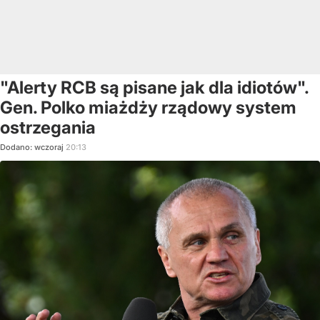
"Alerty RCB są pisane jak dla idiotów".
Gen. Polko miażdży rządowy system
ostrzegania
Dodano:
wczoraj
20:13