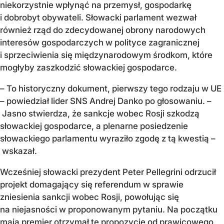
niekorzystnie wpłynąć na przemysł, gospodarkę
i dobrobyt obywateli. Słowacki parlament wezwał
również rząd do zdecydowanej obrony narodowych
interesów gospodarczych w polityce zagranicznej
i sprzeciwienia się międzynarodowym środkom, które
mogłyby zaszkodzić słowackiej gospodarce.
– To historyczny dokument, pierwszy tego rodzaju w UE
– powiedział lider SNS Andrej Danko po głosowaniu. –
Jasno stwierdza, że sankcje wobec Rosji szkodzą
słowackiej gospodarce, a plenarne posiedzenie
słowackiego parlamentu wyraziło zgodę z tą kwestią –
wskazał.
Wcześniej słowacki prezydent Peter Pellegrini odrzucił
projekt domagający się referendum w sprawie
zniesienia sankcji wobec Rosji, powołując się
na niejasności w proponowanym pytaniu. Na początku
maja premier otrzymał tę propozycję od prawicowego