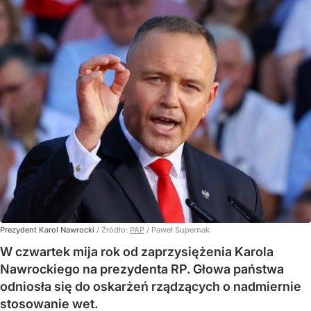
Prezydent Karol Nawrocki
/ Źródło:
PAP
/
Paweł Supernak
W czwartek mija rok od zaprzysiężenia Karola
Nawrockiego na prezydenta RP. Głowa państwa
odniosła się do oskarżeń rządzących o nadmiernie
stosowanie wet.