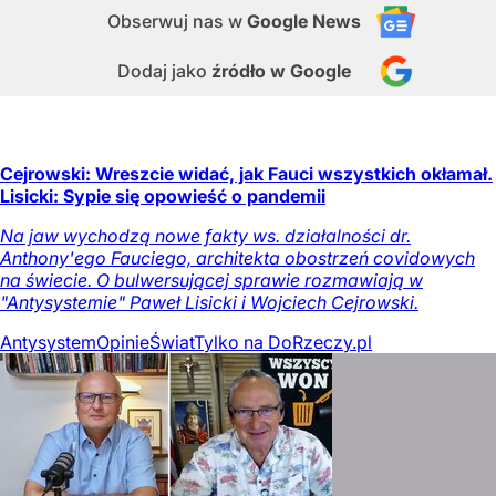
Obserwuj nas
w
Google News
Dodaj jako
źródło w Google
Cejrowski: Wreszcie widać, jak Fauci wszystkich okłamał.
Lisicki: Sypie się opowieść o pandemii
Na jaw wychodzą nowe fakty ws. działalności dr.
Anthony'ego Fauciego, architekta obostrzeń covidowych
na świecie. O bulwersującej sprawie rozmawiają w
"Antysystemie" Paweł Lisicki i Wojciech Cejrowski.
Antysystem
Opinie
Świat
Tylko na DoRzeczy.pl