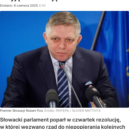
Dodano:
6
czerwca
2025
6:45
Premier Słowacji Robert Fico
Źródło:
PAP/EPA
/
OLIVIER MATTHYS
Słowacki parlament poparł w czwartek rezolucję,
w której wezwano rząd do niepopierania kolejnych