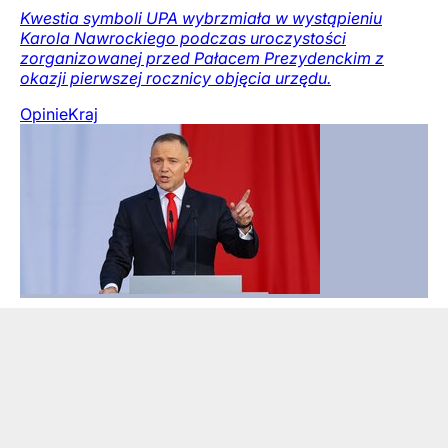
Kwestia symboli UPA wybrzmiała w wystąpieniu
Karola Nawrockiego podczas uroczystości
zorganizowanej przed Pałacem Prezydenckim z
okazji pierwszej rocznicy objęcia urzędu.
Opinie
Kraj