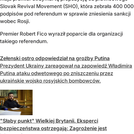
Slovak Revival Movement (SHO), która zebrała 400 000
podpisów pod referendum w sprawie zniesienia sankcji
wobec Rosji.
Premier Robert Fico wyraził poparcie dla organizacji
takiego referendum.
Zełenski ostro odpowiedział na groźby Putina
Prezydent Ukrainy zareagował na zapowiedź Władimira
Putina ataku odwetowego po zniszczeniu przez
ukraińskie wojsko rosyjskich bombowców.
"Słaby punkt" Wielkiej Brytanii. Eksperci
bezpieczeństwa ostrzegają: Zagrożenie jest