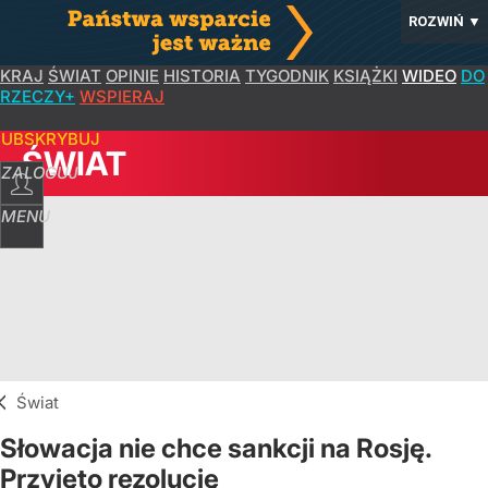
ROZWIŃ
▼
KRAJ
ŚWIAT
OPINIE
HISTORIA
TYGODNIK
KSIĄŻKI
WIDEO
DO
RZECZY+
WSPIERAJ
SUBSKRYBUJ
ŚWIAT
ZALOGUJ
MENU
Świat
Słowacja nie chce sankcji na Rosję.
Przyjęto rezolucję