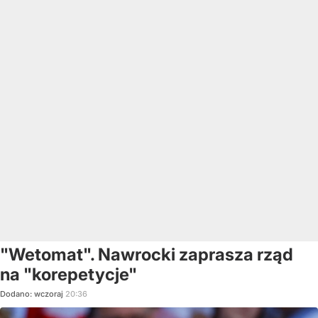
"Wetomat". Nawrocki zaprasza rząd
na "korepetycje"
Dodano:
wczoraj
20:36