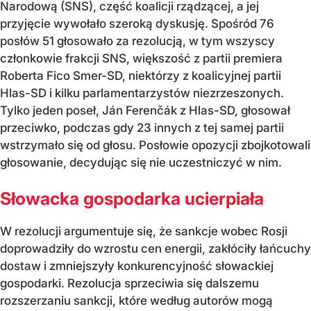
Narodową (SNS), część koalicji rządzącej, a jej
przyjęcie wywołało szeroką dyskusję. Spośród 76
posłów 51 głosowało za rezolucją, w tym wszyscy
członkowie frakcji SNS, większość z partii premiera
Roberta Fico Smer-SD, niektórzy z koalicyjnej partii
Hlas-SD i kilku parlamentarzystów niezrzeszonych.
Tylko jeden poseł, Ján Ferenčák z Hlas-SD, głosował
przeciwko, podczas gdy 23 innych z tej samej partii
wstrzymało się od głosu. Posłowie opozycji zbojkotowali
głosowanie, decydując się nie uczestniczyć w nim.
Słowacka gospodarka ucierpiała
W rezolucji argumentuje się, że sankcje wobec Rosji
doprowadziły do wzrostu cen energii, zakłóciły łańcuchy
dostaw i zmniejszyły konkurencyjność słowackiej
gospodarki. Rezolucja sprzeciwia się dalszemu
rozszerzaniu sankcji, które według autorów mogą