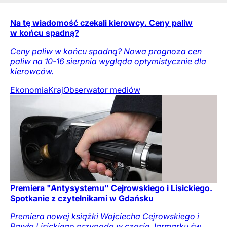
Na tę wiadomość czekali kierowcy. Ceny paliw
w końcu spadną?
Ceny paliw w końcu spadną? Nowa prognoza cen
paliw na 10-16 sierpnia wygląda optymistycznie dla
kierowców.
Ekonomia
Kraj
Obserwator mediów
Premiera "Antysystemu" Cejrowskiego i Lisickiego.
Spotkanie z czytelnikami w Gdańsku
Premiera nowej książki Wojciecha Cejrowskiego i
Pawła Lisickiego przypada w czasie Jarmarku św.