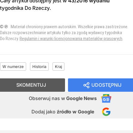
Cały artykuł dostępny jest w
43/2016 wydaniu
tygodnika Do Rzeczy
.
© ℗
Materiał chroniony prawem autorskim. Wszelkie prawa zastrzeżone.
Dalsze rozpowszechnianie artykułu tylko za zgodą wydawcy tygodnika
Do Rzeczy.
Regulamin i warunki licencjonowania materiałów prasowych
.
W numerze
Historia
Kraj
SKOMENTUJ
UDOSTĘPNIJ
Obserwuj nas
w
Google News
Dodaj jako
źródło w Google