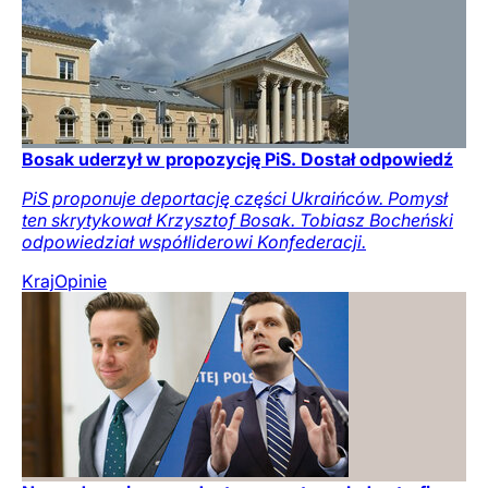
Bosak uderzył w propozycję PiS. Dostał odpowiedź
PiS proponuje deportację części Ukraińców. Pomysł
ten skrytykował Krzysztof Bosak. Tobiasz Bocheński
odpowiedział współliderowi Konfederacji.
Kraj
Opinie