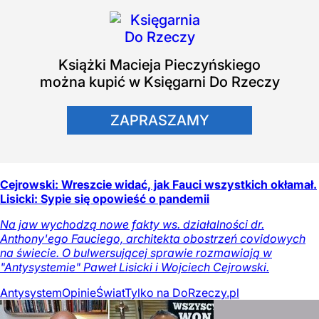
Książki
Macieja Pieczyńskiego
można kupić w Księgarni Do Rzeczy
ZAPRASZAMY
Cejrowski: Wreszcie widać, jak Fauci wszystkich okłamał.
Lisicki: Sypie się opowieść o pandemii
Na jaw wychodzą nowe fakty ws. działalności dr.
Anthony'ego Fauciego, architekta obostrzeń covidowych
na świecie. O bulwersującej sprawie rozmawiają w
"Antysystemie" Paweł Lisicki i Wojciech Cejrowski.
Antysystem
Opinie
Świat
Tylko na DoRzeczy.pl