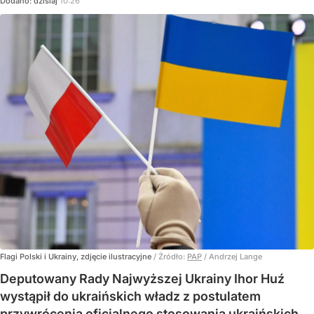
Dodano:
dzisiaj
10:26
Flagi Polski i Ukrainy, zdjęcie ilustracyjne
/ Źródło:
PAP
/
Andrzej Lange
Deputowany Rady Najwyższej Ukrainy Ihor Huź
wystąpił do ukraińskich władz z postulatem
przywrócenia oficjalnego stosowania ukraińskich