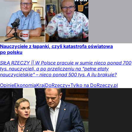
Nauczyciele z łapanki, czyli katastrofa oświatowa
po polsku
SIŁĄ RZECZY || W Polsce pracuje w sumie nieco ponad 700
tys. nauczycieli, a po przeliczeniu na "pełne etaty
nauczycielskie" – nieco ponad 500 tys. A ilu brakuje?
Opinie
Ekonomia
Kraj
DoRzeczy+
Tylko na DoRzeczy.pl