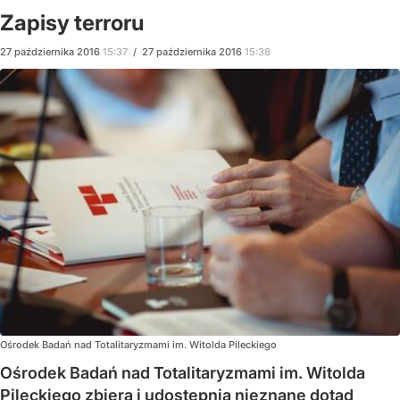
Zapisy terroru
27
października
2016
15:37
/
27
października
2016
15:38
Ośrodek Badań nad Totalitaryzmami im. Witolda Pileckiego
Ośrodek Badań nad Totalitaryzmami im. Witolda
Pileckiego zbiera i udostępnia nieznane dotąd