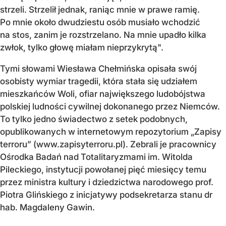
strzeli. Strzelił jednak, raniąc mnie w prawe ramię.
Po mnie około dwudziestu osób musiało wchodzić
na stos, zanim je rozstrzelano. Na mnie upadło kilka
zwłok, tylko głowę miałam nieprzykrytą".
Tymi słowami Wiesława Chełmińska opisała swój
osobisty wymiar tragedii, która stała się udziałem
mieszkańców Woli, ofiar największego ludobójstwa
polskiej ludności cywilnej dokonanego przez Niemców.
To tylko jedno świadectwo z setek podobnych,
opublikowanych w internetowym repozytorium „Zapisy
terroru” (www.zapisyterroru.pl). Zebrali je pracownicy
Ośrodka Badań nad Totalitaryzmami im. Witolda
Pileckiego, instytucji powołanej pięć miesięcy temu
przez ministra kultury i dziedzictwa narodowego prof.
Piotra Glińskiego z inicjatywy podsekretarza stanu dr
hab. Magdaleny Gawin.