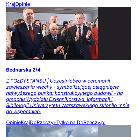
Kraj
Opinie
Bednarska 2/4
Z PÓŁDYSTANSU | Uczestnictwo w ceremonii
zawieszenia wiechy - symbolizującej osiągnięcie
najwyższego punktu konstrukcyjnego budowli - na
gmachu Wydziału Dziennikarstwa, Informacji i
Bibliologii Uniwersytetu Warszawskiego skłoniło mnie
do wspomnień.
Opinie
Kraj
DoRzeczy+
Tylko na DoRzeczy.pl