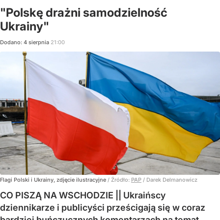
"Polskę drażni samodzielność
Ukrainy"
Dodano:
4
sierpnia
21:00
Flagi Polski i Ukrainy, zdjęcie ilustracyjne
/ Źródło:
PAP
/
Darek Delmanowicz
CO PISZĄ NA WSCHODZIE || Ukraińscy
dziennikarze i publicyści prześcigają się w coraz
bardziej buńczucznych komentarzach na temat