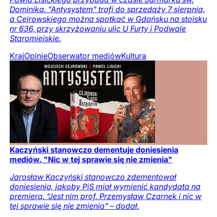
Dominika. "Antysystem" trafi do sprzedaży 7 sierpnia,
a Cejrowskiego można spotkać w Gdańsku na stoisku
nr 636, przy skrzyżowaniu ulic U Furty i Podwale
Staromiejskie.
Kraj
Opinie
Obserwator mediów
Kultura
Kaczyński stanowczo dementuje doniesienia
mediów. "Nic w tej sprawie się nie zmienia"
Jarosław Kaczyński stanowczo zdementował
doniesienia, jakoby PiS miał wymienić kandydata na
premiera. "Jest nim prof. Przemysław Czarnek i nic w
tej sprawie się nie zmienia" – dodał.