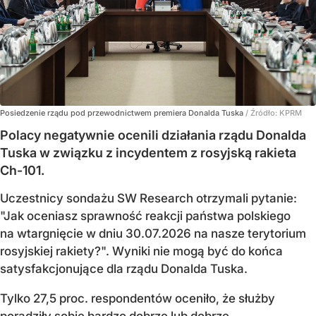
Posiedzenie rządu pod przewodnictwem premiera Donalda Tuska
/ Źródło:
KPRM
Polacy negatywnie ocenili działania rządu Donalda
Tuska w związku z incydentem z rosyjską rakieta
Ch-101.
Uczestnicy sondażu SW Research otrzymali pytanie:
"Jak oceniasz sprawność reakcji państwa polskiego
na wtargnięcie w dniu 30.07.2026 na nasze terytorium
rosyjskiej rakiety?". Wyniki nie mogą być do końca
satysfakcjonujące dla rządu Donalda Tuska.
Tylko 27,5 proc. respondentów oceniło, że służby
poradziły sobie bardzo dobrze lub dobrze.