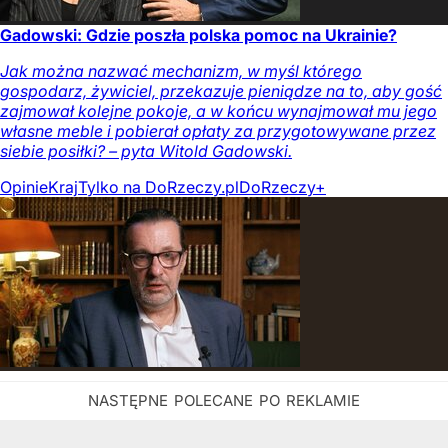
Gadowski: Gdzie poszła polska pomoc na Ukrainie?
Jak można nazwać mechanizm, w myśl którego
gospodarz, żywiciel, przekazuje pieniądze na to, aby gość
zajmował kolejne pokoje, a w końcu wynajmował mu jego
własne meble i pobierał opłaty za przygotowywane przez
siebie posiłki? – pyta Witold Gadowski.
Opinie
Kraj
Tylko na DoRzeczy.pl
DoRzeczy+