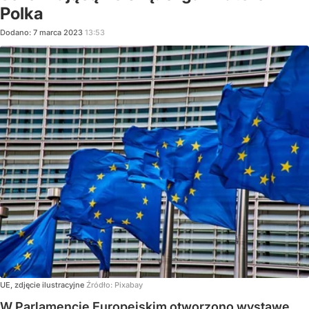
Polka
Dodano:
7
marca
2023
13:53
UE, zdjęcie ilustracyjne
Źródło:
Pixabay
W Parlamencie Europejskim otworzono wystawę