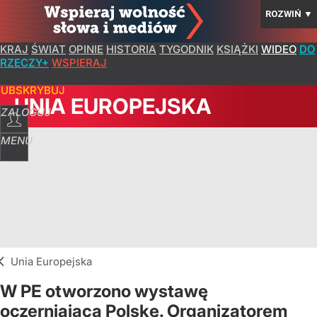
ROZWIŃ
▼
KRAJ
ŚWIAT
OPINIE
HISTORIA
TYGODNIK
KSIĄŻKI
WIDEO
DO
RZECZY+
WSPIERAJ
SUBSKRYBUJ
UNIA EUROPEJSKA
ZALOGUJ
MENU
Unia Europejska
W PE otworzono wystawę
oczerniającą Polskę. Organizatorem