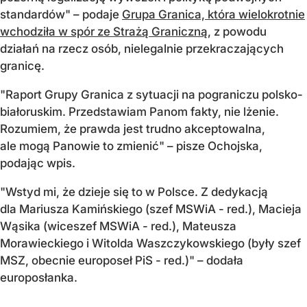
standardów" – podaje
Grupa Granica, która wielokrotnie
wchodziła w spór ze Strażą Graniczną
, z powodu
działań na rzecz osób, nielegalnie przekraczających
granicę.
"Raport Grupy Granica z sytuacji na pograniczu polsko-
białoruskim. Przedstawiam Panom fakty, nie lżenie.
Rozumiem, że prawda jest trudno akceptowalna,
ale mogą Panowie to zmienić" – pisze Ochojska,
podając wpis.
"Wstyd mi, że dzieje się to w Polsce. Z dedykacją
dla Mariusza Kamińskiego (szef MSWiA - red.), Macieja
Wąsika (wiceszef MSWiA - red.), Mateusza
Morawieckiego i Witolda Waszczykowskiego (były szef
MSZ, obecnie europoseł PiS - red.)" – dodała
europosłanka.