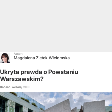
Autor:
Magdalena Ziętek-Wielomska
Ukryta prawda o Powstaniu
Warszawskim?
Dodano:
wczoraj
19:00