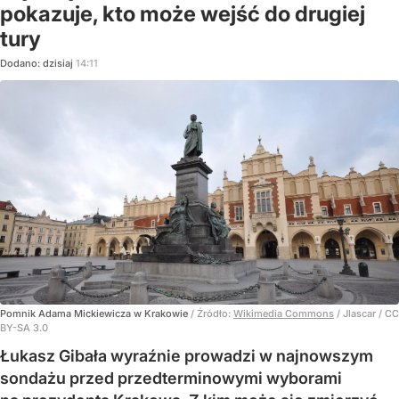
pokazuje, kto może wejść do drugiej
tury
Dodano:
dzisiaj
14:11
Pomnik Adama Mickiewicza w Krakowie
/ Źródło:
Wikimedia Commons
/
Jlascar / CC
BY-SA 3.0
Łukasz Gibała wyraźnie prowadzi w najnowszym
sondażu przed przedterminowymi wyborami