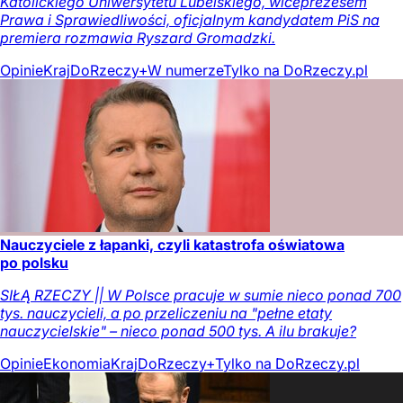
Katolickiego Uniwersytetu Lubelskiego, wiceprezesem
Prawa i Sprawiedliwości, oficjalnym kandydatem PiS na
premiera rozmawia Ryszard Gromadzki.
Opinie
Kraj
DoRzeczy+
W numerze
Tylko na DoRzeczy.pl
Nauczyciele z łapanki, czyli katastrofa oświatowa
po polsku
SIŁĄ RZECZY || W Polsce pracuje w sumie nieco ponad 700
tys. nauczycieli, a po przeliczeniu na "pełne etaty
nauczycielskie" – nieco ponad 500 tys. A ilu brakuje?
Opinie
Ekonomia
Kraj
DoRzeczy+
Tylko na DoRzeczy.pl