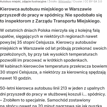
Autobus miejski, zdjęcie ilustracyjne
/ Źródło:
Wikipedia
/
Crusier / CC BY-SA 3.0
Kierowca autobusu miejskiego w Warszawie
przyszedł do pracy w spódnicy. Nie spodobało się
to inspektorom z Zarządu Transportu Miejskiego.
W ostatnich dniach Polska mierzyła się z kolejną falą
upałów, sięgających w niektórych regionach nawet
powyżej 35 stopni Celsjusza. Kierowcy autobusów
miejskich w Warszawie od lat próbują przekonać swoich
przełożonych, by przy tak wysokich temperaturach
pozwolili im pracować w krótkich spodenkach.
W kabinach kierowców temperatura przekracza bowiem
30 stopni Celsjusza, a niektórzy za kierownicą spędzają
nawet 10 godzin.
50-letni kierowca autobusu linii 213 w jeden z upalnych
dni przyszedł do pracy w służbowej koszuli i... spódnicy.
– Zrobiłem to specjalnie. Samochód zostawiony
na słońcu nawet na 20 minut nagrzewa się jak puszka.