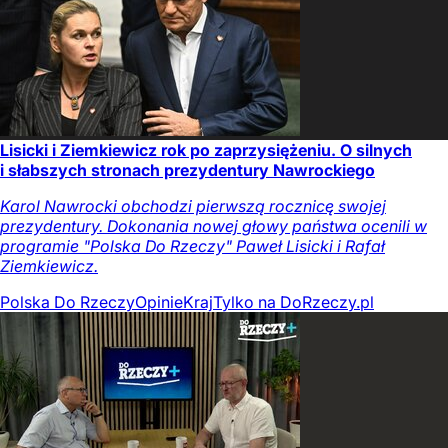
Lisicki i Ziemkiewicz rok po zaprzysiężeniu. O silnych
i słabszych stronach prezydentury Nawrockiego
Karol Nawrocki obchodzi pierwszą rocznicę swojej
prezydentury. Dokonania nowej głowy państwa ocenili w
programie "Polska Do Rzeczy" Paweł Lisicki i Rafał
Ziemkiewicz.
Polska Do Rzeczy
Opinie
Kraj
Tylko na DoRzeczy.pl