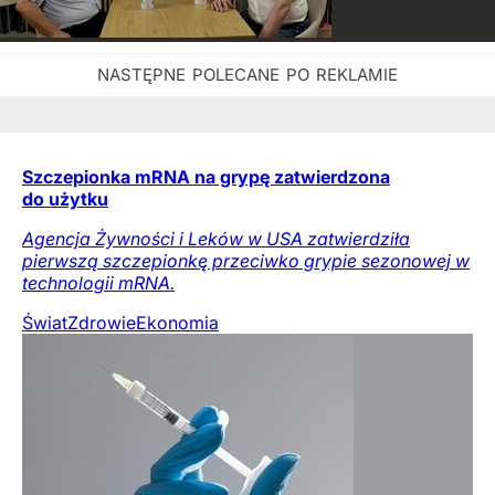
Szczepionka mRNA na grypę zatwierdzona
do użytku
Agencja Żywności i Leków w USA zatwierdziła
pierwszą szczepionkę przeciwko grypie sezonowej w
technologii mRNA.
Świat
Zdrowie
Ekonomia