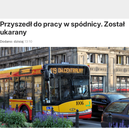
Przyszedł do pracy w spódnicy. Został
ukarany
Dodano:
dzisiaj
13:10