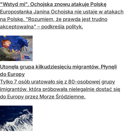
"Wstyd mi". Ochojska znowu atakuje Polskę
Europosłanka Janina Ochojska nie ustaje w atakach
na Polskę. "Rozumiem, że prawda jest trudno
akceptowalna" – podkreśla polityk.
Utonęła grupa kilkudziesięciu migrantów. Płynęli
do Europy
Tylko 7 osób uratowało się z 80-osobowej grupy
imigrantów, która próbowała nielegalnie dostać się
do Europy przez Morze Śródziemne.