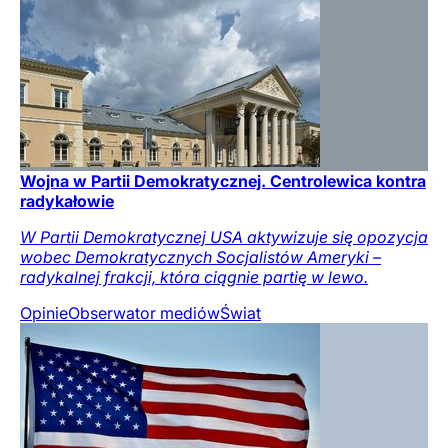
Wojna w Partii Demokratycznej. Centrolewica kontra
radykałowie
W Partii Demokratycznej USA aktywizuje się opozycja
wobec Demokratycznych Socjalistów Ameryki –
radykalnej frakcji, która ciągnie partię w lewo.
Opinie
Obserwator mediów
Świat