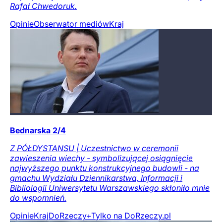
Rafał Chwedoruk.
Opinie
Obserwator mediów
Kraj
Bednarska 2/4
Z PÓŁDYSTANSU | Uczestnictwo w ceremonii
zawieszenia wiechy - symbolizującej osiągnięcie
najwyższego punktu konstrukcyjnego budowli - na
gmachu Wydziału Dziennikarstwa, Informacji i
Bibliologii Uniwersytetu Warszawskiego skłoniło mnie
do wspomnień.
Opinie
Kraj
DoRzeczy+
Tylko na DoRzeczy.pl