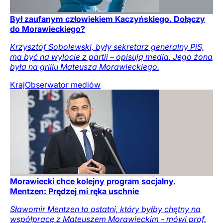
Był zaufanym człowiekiem Kaczyńskiego. Dołączy
do Morawieckiego?
Krzysztof Sobolewski, były sekretarz generalny PiS,
ma być na wylocie z partii – opisują media. Jego żona
była na grillu Mateusza Morawieckiego.
Kraj
Obserwator mediów
Morawiecki chce kolejny program socjalny.
Mentzen: Prędzej mi ręka uschnie
Sławomir Mentzen to ostatni, który byłby chętny na
współpracę z Mateuszem Morawieckim - mówi prof.