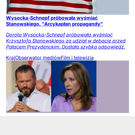
Wysocka-Schnepf próbowała wyśmiać
Stanowskiego. "Arcykapłan propagandy"
Dorota Wysocka-Schnepf próbowała wyśmiać
Krzysztofa Stanowskiego za udział w debacie przed
Pałacem Prezydenckim. Dostała szybką odpowiedź.
Kraj
Obserwator mediów
Film i telewizja