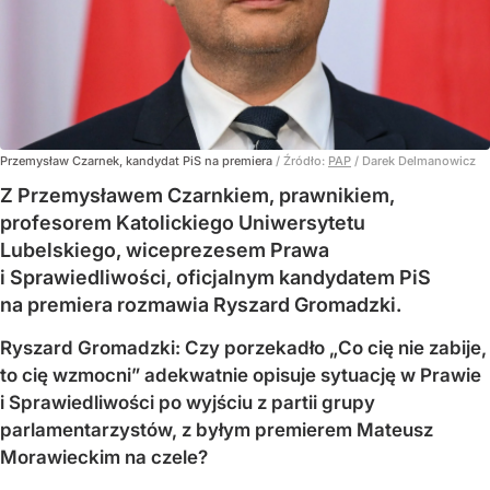
Przemysław Czarnek, kandydat PiS na premiera
/ Źródło:
PAP
/
Darek Delmanowicz
Z Przemysławem Czarnkiem, prawnikiem,
profesorem Katolickiego Uniwersytetu
Lubelskiego, wiceprezesem Prawa
i Sprawiedliwości, oficjalnym kandydatem PiS
na premiera rozmawia Ryszard Gromadzki.
Ryszard Gromadzki: Czy porzekadło „Co cię nie zabije,
to cię wzmocni” adekwatnie opisuje sytuację w Prawie
i Sprawiedliwości po wyjściu z partii grupy
parlamentarzystów, z byłym premierem Mateusz
Morawieckim na czele?