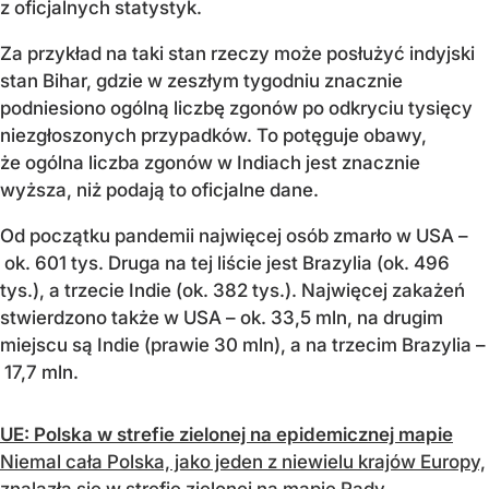
z oficjalnych statystyk.
Za przykład na taki stan rzeczy może posłużyć indyjski
stan Bihar, gdzie w zeszłym tygodniu znacznie
podniesiono ogólną liczbę zgonów po odkryciu tysięcy
niezgłoszonych przypadków. To potęguje obawy,
że ogólna liczba zgonów w Indiach jest znacznie
wyższa, niż podają to oficjalne dane.
Od początku pandemii najwięcej osób zmarło w USA –
ok. 601 tys. Druga na tej liście jest Brazylia (ok. 496
tys.), a trzecie Indie (ok. 382 tys.). Najwięcej zakażeń
stwierdzono także w USA – ok. 33,5 mln, na drugim
miejscu są Indie (prawie 30 mln), a na trzecim Brazylia –
17,7 mln.
UE: Polska w strefie zielonej na epidemicznej mapie
Niemal cała Polska, jako jeden z niewielu krajów Europy,