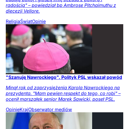
radością" – powiedział bp Ambrose Pitchaimuthu z
diecezji Vellore.
Religia
Świat
Opinie
"Szanuję Nawrockiego". Polityk PSL wskazał powód
Minął rok od zaprzysiężenia Karola Nawrockiego na
prezydenta. "Mam pewien respekt do tego, co robi" –
ocenił marszałek senior Marek Sawicki, poseł PSL.
Opinie
Kraj
Obserwator mediów