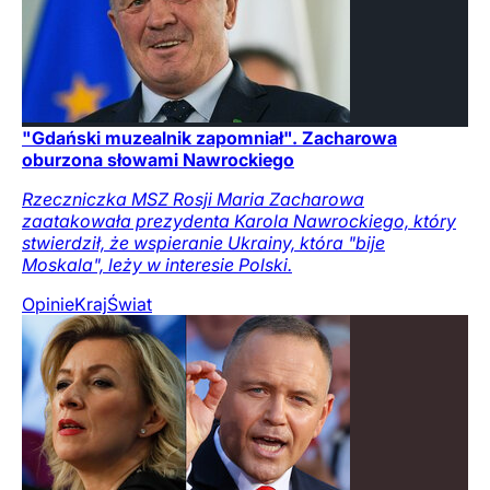
"Gdański muzealnik zapomniał". Zacharowa
oburzona słowami Nawrockiego
Rzeczniczka MSZ Rosji Maria Zacharowa
zaatakowała prezydenta Karola Nawrockiego, który
stwierdził, że wspieranie Ukrainy, która "bije
Moskala", leży w interesie Polski.
Opinie
Kraj
Świat