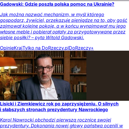
Gadowski: Gdzie poszła polska pomoc na Ukrainie?
Jak można nazwać mechanizm, w myśl którego
gospodarz, żywiciel, przekazuje pieniądze na to, aby gość
zajmował kolejne pokoje, a w końcu wynajmował mu jego
własne meble i pobierał opłaty za przygotowywane przez
siebie posiłki? – pyta Witold Gadowski.
Opinie
Kraj
Tylko na DoRzeczy.pl
DoRzeczy+
Lisicki i Ziemkiewicz rok po zaprzysiężeniu. O silnych
i słabszych stronach prezydentury Nawrockiego
Karol Nawrocki obchodzi pierwszą rocznicę swojej
prezydentury. Dokonania nowej głowy państwa ocenili w