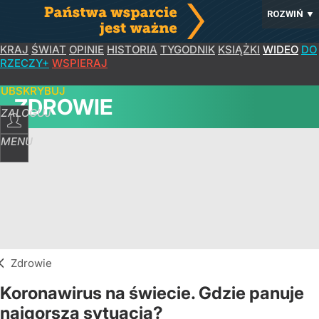
ROZWIŃ
▼
KRAJ
ŚWIAT
OPINIE
HISTORIA
TYGODNIK
KSIĄŻKI
WIDEO
DO
RZECZY+
WSPIERAJ
SUBSKRYBUJ
ZDROWIE
ZALOGUJ
MENU
Zdrowie
Koronawirus na świecie. Gdzie panuje
najgorsza sytuacja?