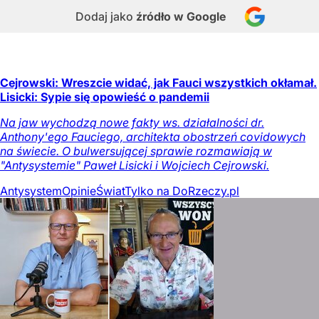
Dodaj jako
źródło w Google
Cejrowski: Wreszcie widać, jak Fauci wszystkich okłamał.
Lisicki: Sypie się opowieść o pandemii
Na jaw wychodzą nowe fakty ws. działalności dr.
Anthony'ego Fauciego, architekta obostrzeń covidowych
na świecie. O bulwersującej sprawie rozmawiają w
"Antysystemie" Paweł Lisicki i Wojciech Cejrowski.
Antysystem
Opinie
Świat
Tylko na DoRzeczy.pl