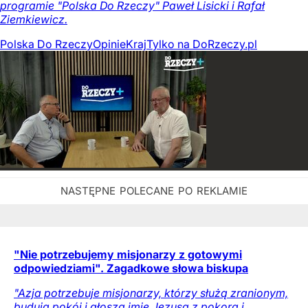
programie "Polska Do Rzeczy" Paweł Lisicki i Rafał
Ziemkiewicz.
Polska Do Rzeczy
Opinie
Kraj
Tylko na DoRzeczy.pl
"Nie potrzebujemy misjonarzy z gotowymi
odpowiedziami". Zagadkowe słowa biskupa
"Azja potrzebuje misjonarzy, którzy służą zranionym,
budują pokój i głoszą imię Jezusa z pokorą i