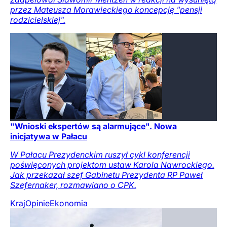
przez Mateusza Morawieckiego koncepcję "pensji
rodzicielskiej".
"Wnioski ekspertów są alarmujące". Nowa
inicjatywa w Pałacu
W Pałacu Prezydenckim ruszył cykl konferencji
poświęconych projektom ustaw Karola Nawrockiego.
Jak przekazał szef Gabinetu Prezydenta RP Paweł
Szefernaker, rozmawiano o CPK.
Kraj
Opinie
Ekonomia