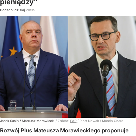
pieniędzy"
Dodano:
dzisiaj
20:35
Jacek Sasin / Mateusz Morawiecki
/ Źródło:
PAP
/
Piotr Nowak / Marcin Obara
Rozwój Plus Mateusza Morawieckiego proponuje