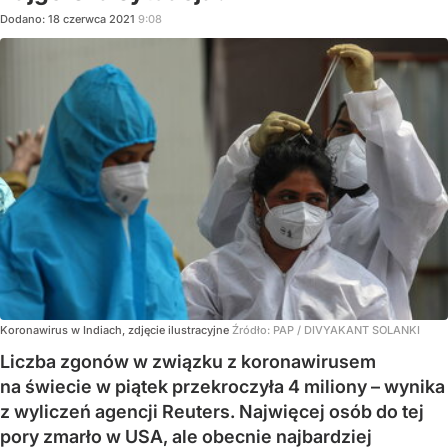
Dodano:
18
czerwca
2021
9:08
Koronawirus w Indiach, zdjęcie ilustracyjne
Źródło:
PAP
/
DIVYAKANT SOLANKI
Liczba zgonów w związku z koronawirusem
na świecie w piątek przekroczyła 4 miliony – wynika
z wyliczeń agencji Reuters. Najwięcej osób do tej
pory zmarło w USA, ale obecnie najbardziej