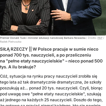
Premier Donald Tusk i minister edukacji narodowej Barbara Nowacka
/ Źródło:
PAP
/
Radek Pietruszka
SIŁĄ RZECZY || W Polsce pracuje w sumie nieco
ponad 700 tys. nauczycieli, a po przeliczeniu
na "pełne etaty nauczycielskie" – nieco ponad 500
tys. A ilu brakuje?
Cóż, sytuacja na rynku pracy nauczycieli zrobiła się
tego lata aż tak dramatycznie dramatyczna, że szkoły
poszukują aż… ponad 20 tys. nauczycieli. Czyli, biorąc
pod uwagę owe "pełne etaty nauczycielskie", szukają
aż jednego na każdych 25 nauczycieli. Doszło do tego,
że gotowe są przyjąć niemal każdego, kto się nawinie,