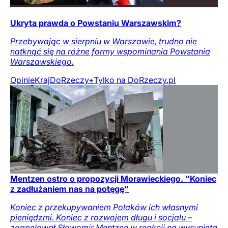
Ukryta prawda o Powstaniu Warszawskim?
Przebywając w sierpniu w Warszawie, trudno nie
natknąć się na różne formy wspominania Powstania
Warszawskiego.
Opinie
Kraj
DoRzeczy+
Tylko na DoRzeczy.pl
Mentzen ostro o propozycji Morawieckiego. "Koniec
z zadłużaniem nas na potęgę"
Koniec z przekupywaniem Polaków ich własnymi
pieniędzmi. Koniec z rozwojem długu i socjalu –
zaapelował Sławomir Mentzen w reakcji na wysuniętą