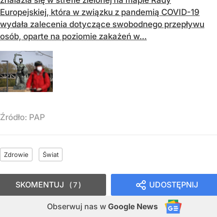
znalazła się w strefie zielonej na mapie Rady
Europejskiej, która w związku z pandemią COVID-19
wydała zalecenia dotyczące swobodnego przepływu
osób, oparte na poziomie zakażeń w...
Źródło:
PAP
Zdrowie
Świat
SKOMENTUJ
UDOSTĘPNIJ
7
Obserwuj nas
w
Google News