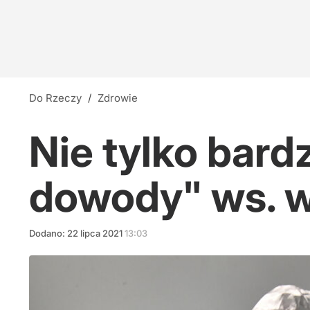
Do Rzeczy
/
Zdrowie
Nie tylko bar
dowody" ws. w
Dodano:
22
lipca
2021
13:03