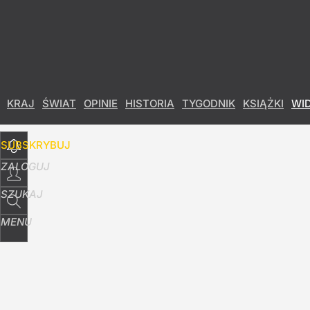
Udostępnij
26
Skomentuj
KRAJ
ŚWIAT
OPINIE
HISTORIA
TYGODNIK
KSIĄŻKI
WI
SUBSKRYBUJ
ZALOGUJ
SZUKAJ
MENU