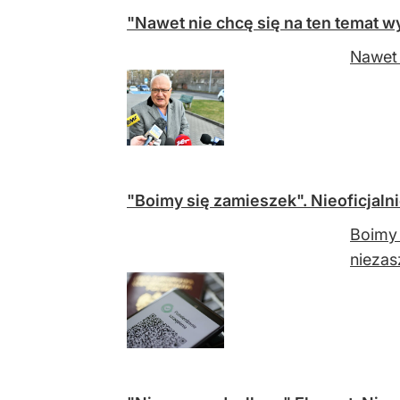
"Nawet nie chcę się na ten temat wy
Nawet 
"Boimy się zamieszek". Nieoficjalni
Boimy 
niezas