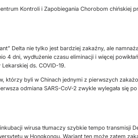
entrum Kontroli i Zapobiegania Chorobom chińskiej p
” Delta nie tylko jest bardziej zakaźny, ale namnaż
o 4 dni, wydłużenie czasu eliminacji i więcej powikłań
 Lekarskiej ds. COVID-19.
w, którzy byli w Chinach jednymi z pierwszych zakaż
pierwsza odmiana SARS-CoV-2 zwykle wylegała się po 
 inkubacji wirusa tłumaczy szybkie tempo transmisji D
wersytetu w Hongkongu. Wariant ten może zatem zaka