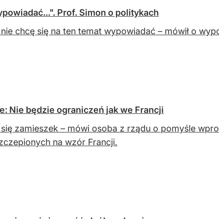
powiadać...". Prof. Simon o politykach
nie chcę się na ten temat wypowiadać – mówił o wypo
e: Nie będzie ograniczeń jak we Francji
się zamieszek – mówi osoba z rządu o pomyśle wpro
zczepionych na wzór Francji.