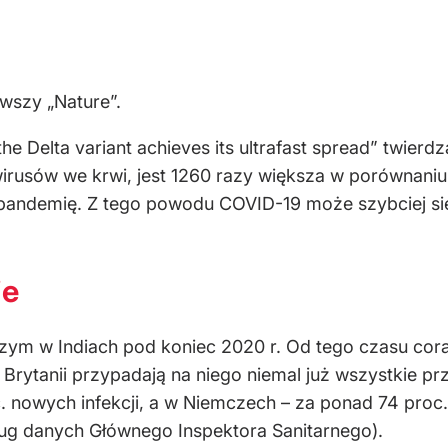
owszy „Nature”.
he Delta variant achieves its ultrafast spread” twierd
wirusów we krwi, jest 1260 razy większa w porównan
 pandemię. Z tego powodu COVID-19 może szybciej s
ie
ym w Indiach pod koniec 2020 r. Od tego czasu coraz 
j Brytanii przypadają na niego niemal już wszystkie
 nowych infekcji, a w Niemczech – za ponad 74 proc.
ug danych Głównego Inspektora Sanitarnego).