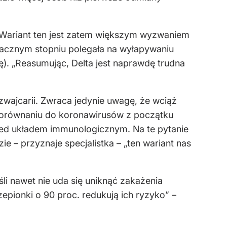
h. Wariant ten jest zatem większym wyzwaniem
znacznym stopniu polegała na wyłapywaniu
ę). „Reasumując, Delta jest naprawdę trudna
wajcarii. Zwraca jedynie uwagę, że wciąż
porównaniu do koronawirusów z początku
zed układem immunologicznym. Na te pytanie
 – przyznaje specjalistka – „ten wariant nas
li nawet nie uda się uniknąć zakażenia
epionki o 90 proc. redukują ich ryzyko” –