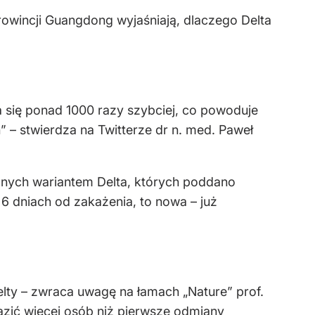
rowincji Guangdong wyjaśniają, dlaczego Delta
a się ponad 1000 razy szybciej, co powoduje
” – stwierdza na Twitterze dr n. med. Paweł
onych wariantem Delta, których poddano
6 dniach od zakażenia, to nowa – już
elty – zwraca uwagę na łamach „Nature” prof.
zić więcej osób niż pierwsze odmiany