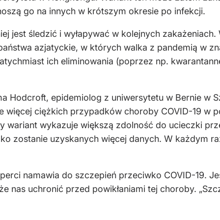
noszą go na innych w krótszym okresie po infekcji.
niej jest śledzić i wyłapywać w kolejnych zakażeniac
e państwa azjatyckie, w których walka z pandemią w 
natychmiast ich eliminowania (poprzez np. kwarantann
a Hodcroft, epidemiolog z uniwersytetu w Bernie w Sz
je więcej ciężkich przypadków choroby COVID-19 w 
y wariant wykazuje większą zdolność do ucieczki pr
o zostanie uzyskanych więcej danych. W każdym razie
sperci namawia do szczepień przeciwko COVID-19. Jeś
e nas uchronić przed powikłaniami tej choroby. „Szcz