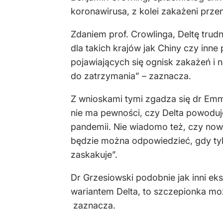
koronawirusa, z kolei zakażeni prze
Zdaniem prof. Crowlinga, Deltę trud
dla takich krajów jak Chiny czy inn
pojawiających się ognisk zakażeń i 
do zatrzymania” – zaznacza.
Z wnioskami tymi zgadza się dr Emm
nie ma pewności, czy Delta powodu
pandemii. Nie wiadomo też, czy now
będzie można odpowiedzieć, gdy tylk
zaskakuje”.
Dr Grzesiowski podobnie jak inni ek
wariantem Delta, to szczepionka moż
zaznacza.