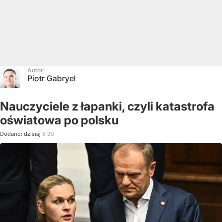
Autor:
Piotr Gabryel
Nauczyciele z łapanki, czyli katastrofa
oświatowa po polsku
Dodano:
dzisiaj
5:30