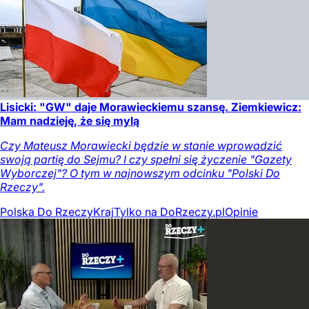
Lisicki: "GW" daje Morawieckiemu szansę. Ziemkiewicz:
Mam nadzieję, że się mylą
Czy Mateusz Morawiecki będzie w stanie wprowadzić
swoją partię do Sejmu? I czy spełni się życzenie "Gazety
Wyborczej"? O tym w najnowszym odcinku "Polski Do
Rzeczy".
Polska Do Rzeczy
Kraj
Tylko na DoRzeczy.pl
Opinie