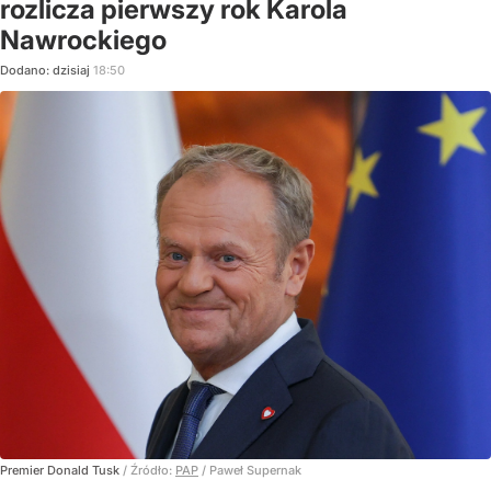
rozlicza pierwszy rok Karola
Nawrockiego
Dodano:
dzisiaj
18:50
Premier Donald Tusk
/ Źródło:
PAP
/
Paweł Supernak