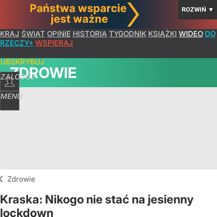
ROZWIŃ
▼
KRAJ
ŚWIAT
OPINIE
HISTORIA
TYGODNIK
KSIĄŻKI
WIDEO
DO
RZECZY+
WSPIERAJ
SUBSKRYBUJ
ZDROWIE
ZALOGUJ
MENU
Zdrowie
Kraska: Nikogo nie stać na jesienny
lockdown