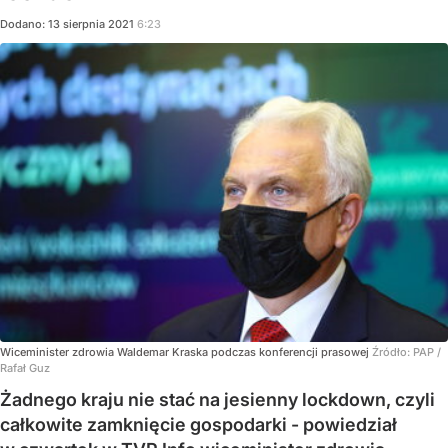
Dodano:
13
sierpnia
2021
6:23
Wiceminister zdrowia Waldemar Kraska podczas konferencji prasowej
Źródło:
PAP
/
Rafał Guz
Żadnego kraju nie stać na jesienny lockdown, czyli
całkowite zamknięcie gospodarki - powiedział