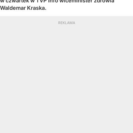
w czwartek w TVP Info wiceminister zdrowia
Waldemar Kraska.