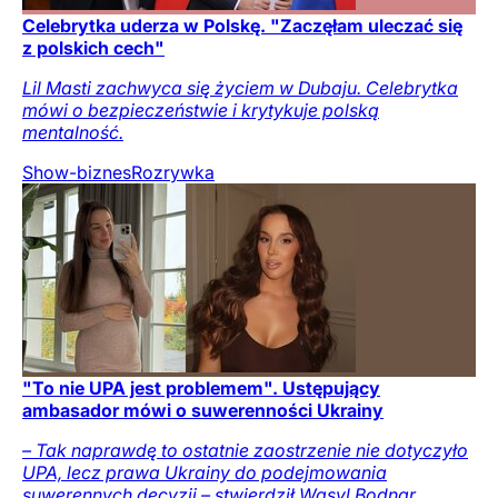
Celebrytka uderza w Polskę. "Zaczęłam uleczać się
z polskich cech"
Lil Masti zachwyca się życiem w Dubaju. Celebrytka
mówi o bezpieczeństwie i krytykuje polską
mentalność.
Show-biznes
Rozrywka
"To nie UPA jest problemem". Ustępujący
ambasador mówi o suwerenności Ukrainy
– Tak naprawdę to ostatnie zaostrzenie nie dotyczyło
UPA, lecz prawa Ukrainy do podejmowania
suwerennych decyzji – stwierdził Wasyl Bodnar.