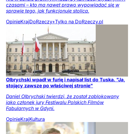
czasami – kto ma nawet prawo wypowiadać się w
sprawie tego, jak funkcjonuje stolica.
Opinie
Kraj
DoRzeczy+
Tylko na DoRzeczy.pl
Olbrychski wpadł w furię i napisał list do Tuska. "Ja,
stojący zawsze po właściwej stronie"
Daniel Olbrychski twierdzi, że został zablokowany
jako członek jury Festiwalu Polskich Filmów
Fabularnych w Gdyni.
Opinie
Kraj
Kultura