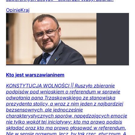
Opinie
Kraj
Kto jest warszawianinem
KONSTYTUCJA WOLNOŚCI || Ruszyło zbieranie
podpisów pod wnioskiem o referendum w sprawie
odwołania pana Trzaskowskiego ze stanowiska
prezydenta stolicy, a wraz z nim jeden z najbardziej
bezsensownych, ale jednocześnie
charakterystycznych sporów, napędzających emocje
nie tylko wokół tej inicjatywy: kto ma prawo podpis
składać oraz kto ma prawo głosować w referendum.
Nie w sensie prawnym, lecz, by tak rzec, etycznym. A