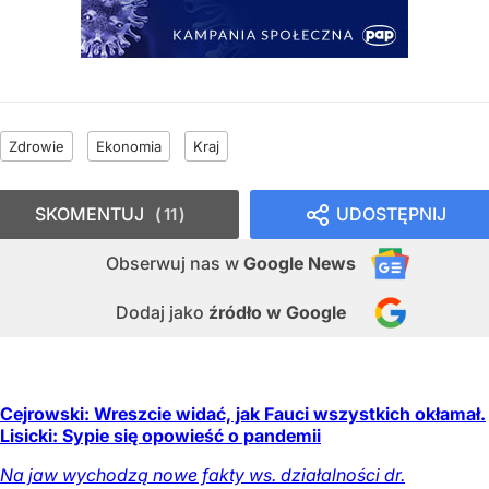
Zdrowie
Ekonomia
Kraj
SKOMENTUJ
UDOSTĘPNIJ
11
Obserwuj nas
w
Google News
Dodaj jako
źródło w Google
Cejrowski: Wreszcie widać, jak Fauci wszystkich okłamał.
Lisicki: Sypie się opowieść o pandemii
Na jaw wychodzą nowe fakty ws. działalności dr.