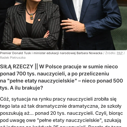
Premier Donald Tusk i minister edukacji narodowej Barbara Nowacka
/ Źródło:
PAP
/
Radek Pietruszka
SIŁĄ RZECZY || W Polsce pracuje w sumie nieco
ponad 700 tys. nauczycieli, a po przeliczeniu
na "pełne etaty nauczycielskie" – nieco ponad 500
tys. A ilu brakuje?
Cóż, sytuacja na rynku pracy nauczycieli zrobiła się
tego lata aż tak dramatycznie dramatyczna, że szkoły
poszukują aż… ponad 20 tys. nauczycieli. Czyli, biorąc
pod uwagę owe "pełne etaty nauczycielskie", szukają