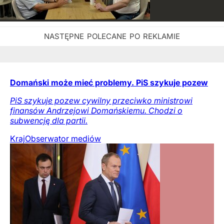
Domański może mieć problemy. PiS szykuje pozew
PiS szykuje pozew cywilny przeciwko ministrowi
finansów Andrzejowi Domańskiemu. Chodzi o
subwencję dla partii.
Kraj
Obserwator mediów