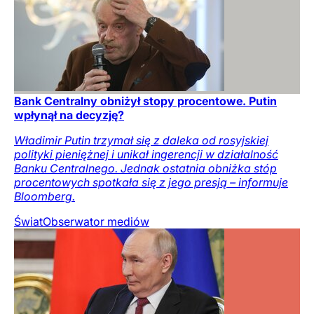
Bank Centralny obniżył stopy procentowe. Putin
wpłynął na decyzję?
Władimir Putin trzymał się z daleka od rosyjskiej
polityki pieniężnej i unikał ingerencji w działalność
Banku Centralnego. Jednak ostatnia obniżka stóp
procentowych spotkała się z jego presją – informuje
Bloomberg.
Świat
Obserwator mediów