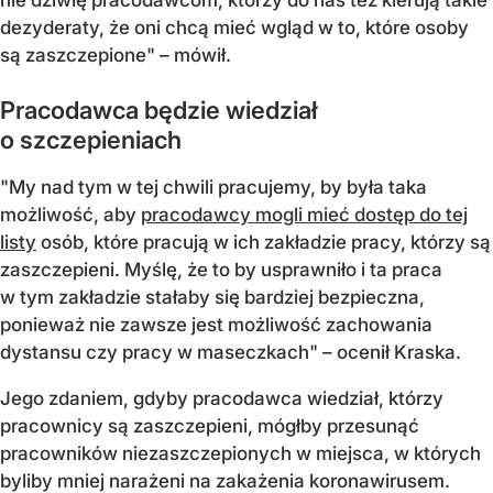
nie dziwię pracodawcom, którzy do nas też kierują takie
dezyderaty, że oni chcą mieć wgląd w to, które osoby
są zaszczepione" – mówił.
Pracodawca będzie wiedział
o szczepieniach
"My nad tym w tej chwili pracujemy, by była taka
możliwość, aby
pracodawcy mogli mieć dostęp do tej
listy
osób, które pracują w ich zakładzie pracy, którzy są
zaszczepieni. Myślę, że to by usprawniło i ta praca
w tym zakładzie stałaby się bardziej bezpieczna,
ponieważ nie zawsze jest możliwość zachowania
dystansu czy pracy w maseczkach" – ocenił Kraska.
Jego zdaniem, gdyby pracodawca wiedział, którzy
pracownicy są zaszczepieni, mógłby przesunąć
pracowników niezaszczepionych w miejsca, w których
byliby mniej narażeni na zakażenia koronawirusem.