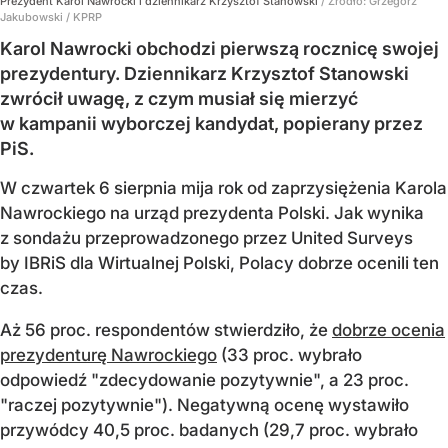
Prezydent Karol Nawrocki i dziennikarz Krzysztof Stanowski
/ Źródło:
Grzegorz
Jakubowski / KPRP
Karol Nawrocki obchodzi pierwszą rocznicę swojej
prezydentury. Dziennikarz Krzysztof Stanowski
zwrócił uwagę, z czym musiał się mierzyć
w kampanii wyborczej kandydat, popierany przez
PiS.
W czwartek 6 sierpnia mija rok od zaprzysiężenia Karola
Nawrockiego na urząd prezydenta Polski. Jak wynika
z sondażu przeprowadzonego przez United Surveys
by IBRiS dla Wirtualnej Polski, Polacy dobrze ocenili ten
czas.
Aż 56 proc. respondentów stwierdziło, że
dobrze ocenia
prezydenturę Nawrockiego
(33 proc. wybrało
odpowiedź "zdecydowanie pozytywnie", a 23 proc.
"raczej pozytywnie"). Negatywną ocenę wystawiło
przywódcy 40,5 proc. badanych (29,7 proc. wybrało