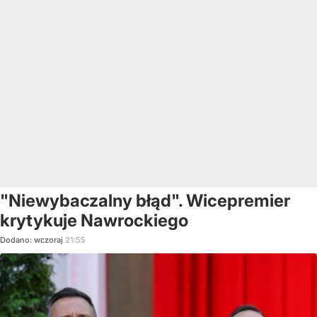
"Niewybaczalny błąd". Wicepremier
krytykuje Nawrockiego
Dodano:
wczoraj
21:55