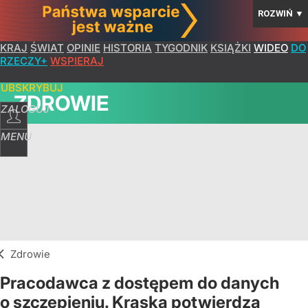
ROZWIŃ
▼
KRAJ
ŚWIAT
OPINIE
HISTORIA
TYGODNIK
KSIĄŻKI
WIDEO
DO
RZECZY+
WSPIERAJ
SUBSKRYBUJ
ZDROWIE
ZALOGUJ
MENU
Zdrowie
Pracodawca z dostępem do danych
o szczepieniu. Kraska potwierdza