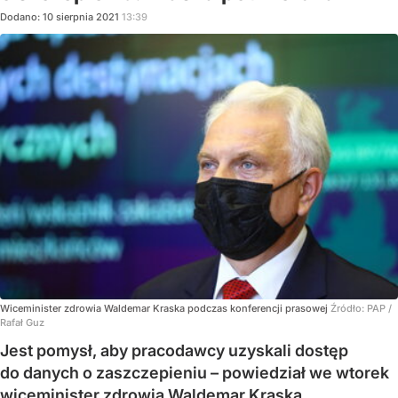
Dodano:
10
sierpnia
2021
13:39
Wiceminister zdrowia Waldemar Kraska podczas konferencji prasowej
Źródło:
PAP
/
Rafał Guz
Jest pomysł, aby pracodawcy uzyskali dostęp
do danych o zaszczepieniu – powiedział we wtorek
wiceminister zdrowia Waldemar Kraska.