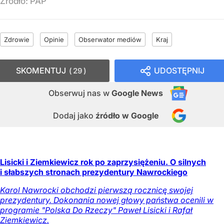
Źródło:
PAP
Zdrowie
Opinie
Obserwator mediów
Kraj
SKOMENTUJ
UDOSTĘPNIJ
29
Obserwuj nas
w
Google News
Dodaj jako
źródło w Google
Lisicki i Ziemkiewicz rok po zaprzysiężeniu. O silnych
i słabszych stronach prezydentury Nawrockiego
Karol Nawrocki obchodzi pierwszą rocznicę swojej
prezydentury. Dokonania nowej głowy państwa ocenili w
programie "Polska Do Rzeczy" Paweł Lisicki i Rafał
Ziemkiewicz.