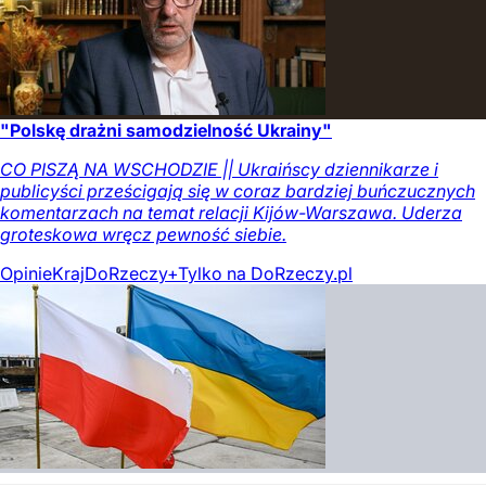
"Polskę drażni samodzielność Ukrainy"
CO PISZĄ NA WSCHODZIE || Ukraińscy dziennikarze i
publicyści prześcigają się w coraz bardziej buńczucznych
komentarzach na temat relacji Kijów-Warszawa. Uderza
groteskowa wręcz pewność siebie.
Opinie
Kraj
DoRzeczy+
Tylko na DoRzeczy.pl