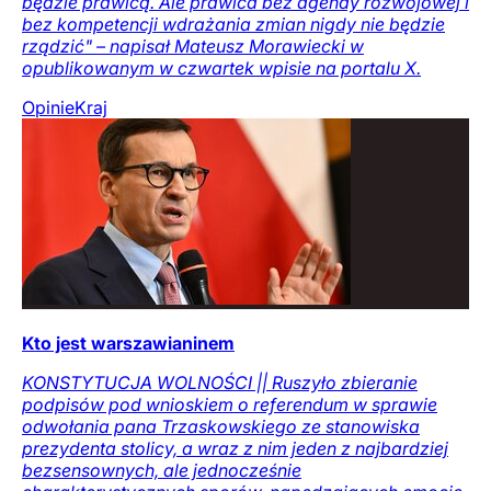
będzie prawicą. Ale prawica bez agendy rozwojowej i
bez kompetencji wdrażania zmian nigdy nie będzie
rządzić" – napisał Mateusz Morawiecki w
opublikowanym w czwartek wpisie na portalu X.
Opinie
Kraj
Kto jest warszawianinem
KONSTYTUCJA WOLNOŚCI || Ruszyło zbieranie
podpisów pod wnioskiem o referendum w sprawie
odwołania pana Trzaskowskiego ze stanowiska
prezydenta stolicy, a wraz z nim jeden z najbardziej
bezsensownych, ale jednocześnie