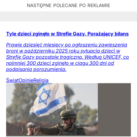
Tyle dzieci zginęło w Strefie Gazy. Porażający bilans
Prawie dziesięć miesięcy po ogłoszeniu zawieszenia
broni w październiku 2025 roku sytuacja dzieci w
Strefie Gazy pozostaje tragiczna. Według UNICEF, co
najmniej 300 dzieci zginęło w ciągu 300 dni od
podpisania porozumienia.
Świat
Opinie
Religia