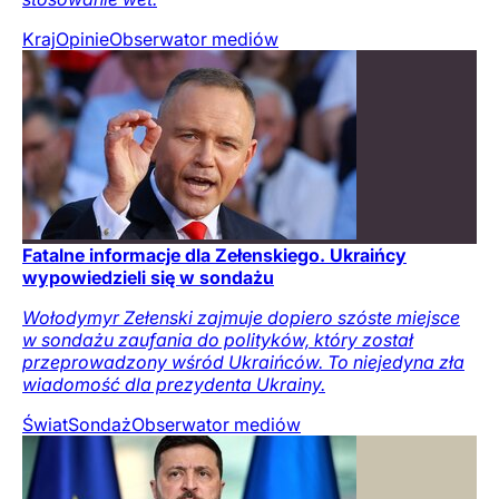
Kraj
Opinie
Obserwator mediów
Fatalne informacje dla Zełenskiego. Ukraińcy
wypowiedzieli się w sondażu
Wołodymyr Zełenski zajmuje dopiero szóste miejsce
w sondażu zaufania do polityków, który został
przeprowadzony wśród Ukraińców. To niejedyna zła
wiadomość dla prezydenta Ukrainy.
Świat
Sondaż
Obserwator mediów