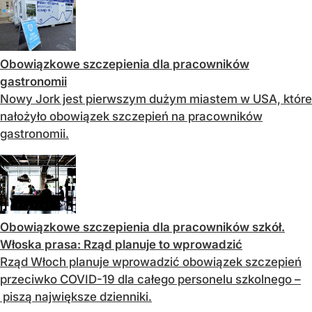
Obowiązkowe szczepienia dla pracowników
gastronomii
Nowy Jork jest pierwszym dużym miastem w USA, które
nałożyło obowiązek szczepień na pracowników
gastronomii.
Obowiązkowe szczepienia dla pracowników szkół.
Włoska prasa: Rząd planuje to wprowadzić
Rząd Włoch planuje wprowadzić obowiązek szczepień
przeciwko COVID-19 dla całego personelu szkolnego –
piszą największe dzienniki.