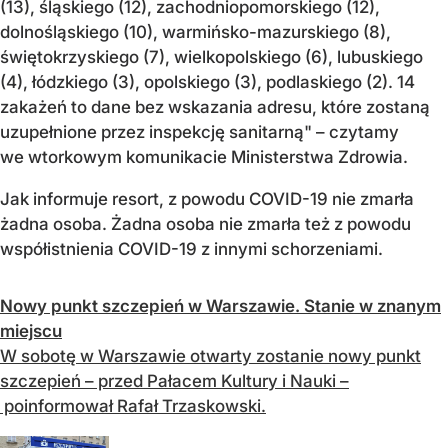
(13), śląskiego (12), zachodniopomorskiego (12),
dolnośląskiego (10), warmińsko-mazurskiego (8),
świętokrzyskiego (7), wielkopolskiego (6), lubuskiego
(4), łódzkiego (3), opolskiego (3), podlaskiego (2). 14
zakażeń to dane bez wskazania adresu, które zostaną
uzupełnione przez inspekcję sanitarną" – czytamy
we wtorkowym komunikacie Ministerstwa Zdrowia.
Jak informuje resort, z powodu COVID-19 nie zmarła
żadna osoba. Żadna osoba nie zmarła też z powodu
współistnienia COVID-19 z innymi schorzeniami.
Nowy punkt szczepień w Warszawie. Stanie w znanym
miejscu
W sobotę w Warszawie otwarty zostanie nowy punkt
szczepień – przed Pałacem Kultury i Nauki –
poinformował Rafał Trzaskowski.