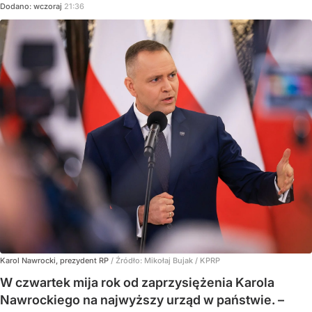
Dodano:
wczoraj
21:36
Karol Nawrocki, prezydent RP
/ Źródło:
Mikołaj Bujak / KPRP
W czwartek mija rok od zaprzysiężenia Karola
Nawrockiego na najwyższy urząd w państwie. –