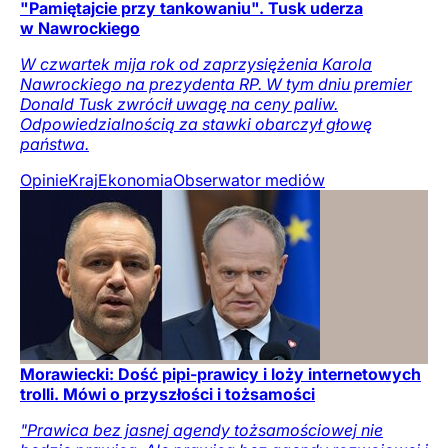
"Pamiętajcie przy tankowaniu". Tusk uderza
w Nawrockiego
W czwartek mija rok od zaprzysiężenia Karola
Nawrockiego na prezydenta RP. W tym dniu premier
Donald Tusk zwrócił uwagę na ceny paliw.
Odpowiedzialnością za stawki obarczył głowę
państwa.
Opinie
Kraj
Ekonomia
Obserwator mediów
Morawiecki: Dość pipi-prawicy i loży internetowych
trolli. Mówi o przyszłości i tożsamości
"Prawica bez jasnej agendy tożsamościowej nie