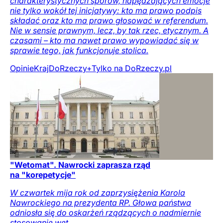
charakterystycznych sporów, napędzających emocje
nie tylko wokół tej inicjatywy: kto ma prawo podpis
składać oraz kto ma prawo głosować w referendum.
Nie w sensie prawnym, lecz, by tak rzec, etycznym. A
czasami – kto ma nawet prawo wypowiadać się w
sprawie tego, jak funkcjonuje stolica.
Opinie
Kraj
DoRzeczy+
Tylko na DoRzeczy.pl
"Wetomat". Nawrocki zaprasza rząd
na "korepetycje"
W czwartek mija rok od zaprzysiężenia Karola
Nawrockiego na prezydenta RP. Głowa państwa
odniosła się do oskarżeń rządzących o nadmiernie
stosowanie wet.