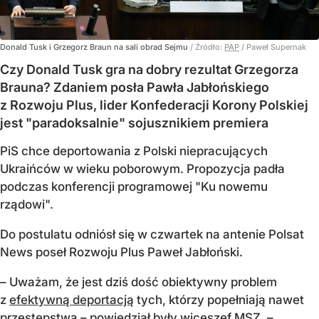
Donald Tusk i Grzegorz Braun na sali obrad Sejmu
/ Źródło:
PAP
/
Paweł Supernak
Czy Donald Tusk gra na dobry rezultat Grzegorza
Brauna? Zdaniem posła Pawła Jabłońskiego
z Rozwoju Plus, lider Konfederacji Korony Polskiej
jest "paradoksalnie" sojusznikiem premiera
PiS chce deportowania z Polski niepracujących
Ukraińców w wieku poborowym. Propozycja padła
podczas konferencji programowej "Ku nowemu
rządowi".
Do postulatu odniósł się w czwartek na antenie Polsat
News poseł Rozwoju Plus Paweł Jabłoński.
– Uważam, że jest dziś dość obiektywny problem
z
efektywną deportacją
tych, którzy popełniają nawet
przestępstwa – powiedział były wiceszef MSZ. –