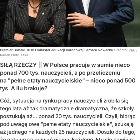
Premier Donald Tusk i minister edukacji narodowej Barbara Nowacka
/ Źródło:
PAP
/
Radek Pietruszka
SIŁĄ RZECZY || W Polsce pracuje w sumie nieco
ponad 700 tys. nauczycieli, a po przeliczeniu
na "pełne etaty nauczycielskie" – nieco ponad 500
tys. A ilu brakuje?
Cóż, sytuacja na rynku pracy nauczycieli zrobiła się
tego lata aż tak dramatycznie dramatyczna, że szkoły
poszukują aż… ponad 20 tys. nauczycieli. Czyli, biorąc
pod uwagę owe "pełne etaty nauczycielskie", szukają
aż jednego na każdych 25 nauczycieli. Doszło do tego,
że gotowe są przyjąć niemal każdego, kto się nawinie,