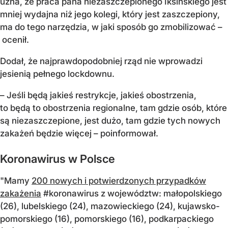
uzna, że praca pana niezaszczepionego Iksińskiego jest
mniej wydajna niż jego kolegi, który jest zaszczepiony,
ma do tego narzędzia, w jaki sposób go zmobilizować –
ocenił.
Dodał, że najprawdopodobniej rząd nie wprowadzi
jesienią pełnego lockdownu.
– Jeśli będą jakieś restrykcje, jakieś obostrzenia,
to będą to obostrzenia regionalne, tam gdzie osób, które
są niezaszczepione, jest dużo, tam gdzie tych nowych
zakażeń będzie więcej – poinformował.
Koronawirus w Polsce
"Mamy
200 nowych i potwierdzonych przypadków
zakażenia
#koronawirus z województw: małopolskiego
(26), lubelskiego (24), mazowieckiego (24), kujawsko-
pomorskiego (16), pomorskiego (16), podkarpackiego