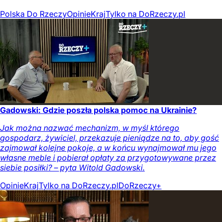
Polska Do Rzeczy
Opinie
Kraj
Tylko na DoRzeczy.pl
Gadowski: Gdzie poszła polska pomoc na Ukrainie?
Jak można nazwać mechanizm, w myśl którego
gospodarz, żywiciel, przekazuje pieniądze na to, aby gość
zajmował kolejne pokoje, a w końcu wynajmował mu jego
własne meble i pobierał opłaty za przygotowywane przez
siebie posiłki? – pyta Witold Gadowski.
Opinie
Kraj
Tylko na DoRzeczy.pl
DoRzeczy+