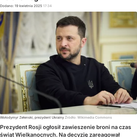
Dodano:
19
kwietnia
2025
17:34
Wołodymyr Zełenski, prezydent Ukrainy
Źródło:
Wikimedia Commons
Prezydent Rosji ogłosił zawieszenie broni na czas
świąt Wielkanocnych. Na decyzję zareagował