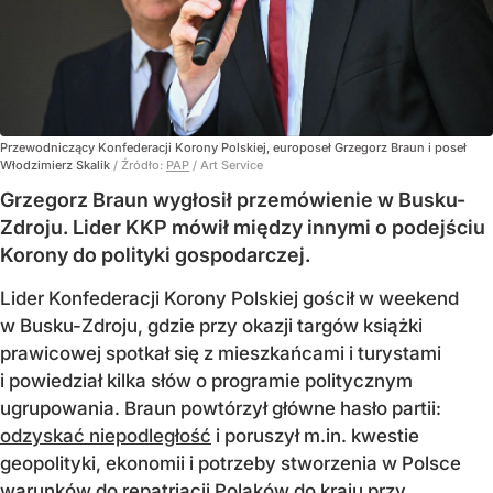
Przewodniczący Konfederacji Korony Polskiej, europoseł Grzegorz Braun i poseł
Włodzimierz Skalik
/ Źródło:
PAP
/
Art Service
Grzegorz Braun wygłosił przemówienie w Busku-
Zdroju. Lider KKP mówił między innymi o podejściu
Korony do polityki gospodarczej.
Lider Konfederacji Korony Polskiej gościł w weekend
w Busku-Zdroju, gdzie przy okazji targów książki
prawicowej spotkał się z mieszkańcami i turystami
i powiedział kilka słów o programie politycznym
ugrupowania. Braun powtórzył główne hasło partii:
odzyskać niepodległość
i poruszył m.in. kwestie
geopolityki, ekonomii i potrzeby stworzenia w Polsce
warunków do repatriacji Polaków do kraju przy