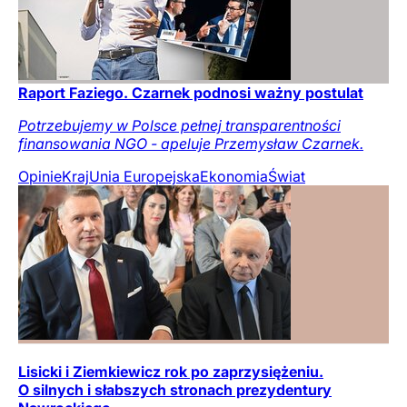
Raport Faziego. Czarnek podnosi ważny postulat
Potrzebujemy w Polsce pełnej transparentności
finansowania NGO - apeluje Przemysław Czarnek.
Opinie
Kraj
Unia Europejska
Ekonomia
Świat
Lisicki i Ziemkiewicz rok po zaprzysiężeniu.
O silnych i słabszych stronach prezydentury