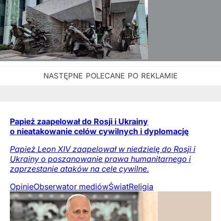
Papież zaapelował do Rosji i Ukrainy
o nieatakowanie celów cywilnych i dyplomację
Papież Leon XIV zaapelował w niedzielę do Rosji i
Ukrainy o poszanowanie prawa humanitarnego i
zaprzestanie ataków na cele cywilne.
Opinie
Obserwator mediów
Świat
Religia