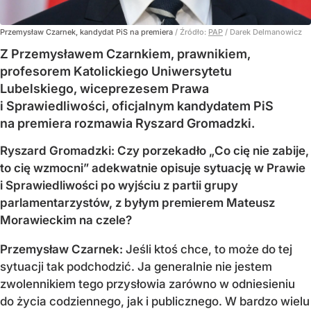
Przemysław Czarnek, kandydat PiS na premiera
/ Źródło:
PAP
/
Darek Delmanowicz
Z Przemysławem Czarnkiem, prawnikiem,
profesorem Katolickiego Uniwersytetu
Lubelskiego, wiceprezesem Prawa
i Sprawiedliwości, oficjalnym kandydatem PiS
na premiera rozmawia Ryszard Gromadzki.
Ryszard Gromadzki: Czy porzekadło „Co cię nie zabije,
to cię wzmocni” adekwatnie opisuje sytuację w Prawie
i Sprawiedliwości po wyjściu z partii grupy
parlamentarzystów, z byłym premierem Mateusz
Morawieckim na czele?
Przemysław Czarnek:
Jeśli ktoś chce, to może do tej
sytuacji tak podchodzić. Ja generalnie nie jestem
zwolennikiem tego przysłowia zarówno w odniesieniu
do życia codziennego, jak i publicznego. W bardzo wielu