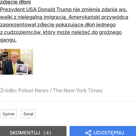
zdjęcie dłoni
Prezydent USA Donald Trump nie zmienia zdania ws.
walki z nielegalną imigracją. Amerykański przywódca
zaprezentował zdjęcie pokazujące dłoń jednego
z cudzoziemców, który może należeć do groźnego
gangu.
Źródło:
Polsat News
/
The New York Times
Opinie
Świat
SKOMENTUJ
UDOSTĘPNIJ
4