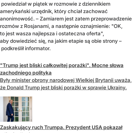
powiedział w piątek w rozmowie z dziennikiem
amerykański urzędnik, który chciał zachować
anonimowość. – Zamiarem jest zatem przeprowadzenie
rozmów z Rosjanami, a następnie oznajmienie: "OK,
to jest wasza najlepsza i ostateczna oferta",
aby dowiedzieć się, na jakim etapie są obie strony –
podkreślił informator.
"Trump jest bliski całkowitej porażki". Mocne słowa
zachodniego polityka
Były minister obrony narodowej Wielkiej Brytanii uważa,
że Donald Trump jest bliski porażki w sprawie Ukrainy.
Zaskakujący ruch Trumpa. Prezydent USA pokazał