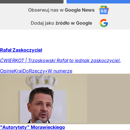
Obserwuj nas
w
Google News
Dodaj jako
źródło w Google
Rafał Zaskoczyciel
ĆWIERKOT | Trzaskowski Rafał to jednak zaskoczyciel.
Opinie
Kraj
DoRzeczy+
W numerze
"Autorytety" Morawieckiego