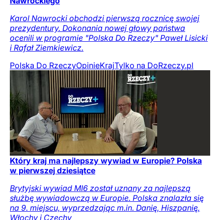
Nawrockiego
Karol Nawrocki obchodzi pierwszą rocznicę swojej
prezydentury. Dokonania nowej głowy państwa
ocenili w programie "Polska Do Rzeczy" Paweł Lisicki
i Rafał Ziemkiewicz.
Polska Do Rzeczy
Opinie
Kraj
Tylko na DoRzeczy.pl
Który kraj ma najlepszy wywiad w Europie? Polska
w pierwszej dziesiątce
Brytyjski wywiad MI6 został uznany za najlepszą
służbę wywiadowczą w Europie. Polska znalazła się
na 9. miejscu, wyprzedzając m.in. Danię, Hiszpanię,
Włochy i Czechy