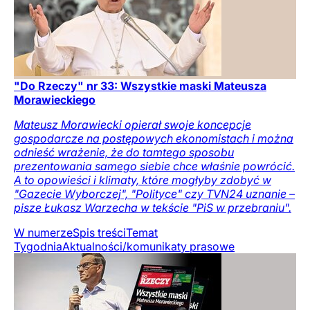
"Do Rzeczy" nr 33: Wszystkie maski Mateusza
Morawieckiego
Mateusz Morawiecki opierał swoje koncepcje
gospodarcze na postępowych ekonomistach i można
odnieść wrażenie, że do tamtego sposobu
prezentowania samego siebie chce właśnie powrócić.
A to opowieści i klimaty, które mogłyby zdobyć w
"Gazecie Wyborczej", "Polityce" czy TVN24 uznanie –
pisze Łukasz Warzecha w tekście "PiS w przebraniu".
W numerze
Spis treści
Temat
Tygodnia
Aktualności/komunikaty prasowe