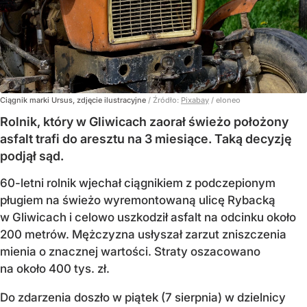
Ciągnik marki Ursus, zdjęcie ilustracyjne
/ Źródło:
Pixabay
/
eloneo
Rolnik, który w Gliwicach zaorał świeżo położony
asfalt trafi do aresztu na 3 miesiące. Taką decyzję
podjął sąd.
60-letni rolnik wjechał ciągnikiem z podczepionym
pługiem na świeżo wyremontowaną ulicę Rybacką
w Gliwicach i celowo uszkodził asfalt na odcinku około
200 metrów. Mężczyzna usłyszał zarzut zniszczenia
mienia o znacznej wartości. Straty oszacowano
na około 400 tys. zł.
Do zdarzenia doszło w piątek (7 sierpnia) w dzielnicy