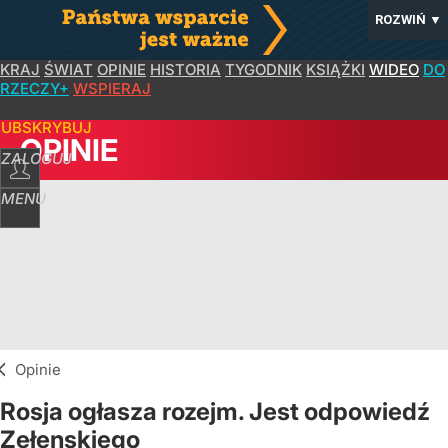
ROZWIŃ
▼
KRAJ
ŚWIAT
OPINIE
HISTORIA
TYGODNIK
KSIĄŻKI
WIDEO
DO
RZECZY+
WSPIERAJ
SUBSKRYBUJ
OPINIE
ZALOGUJ
MENU
Opinie
Rosja ogłasza rozejm. Jest odpowiedź
Zełenskiego