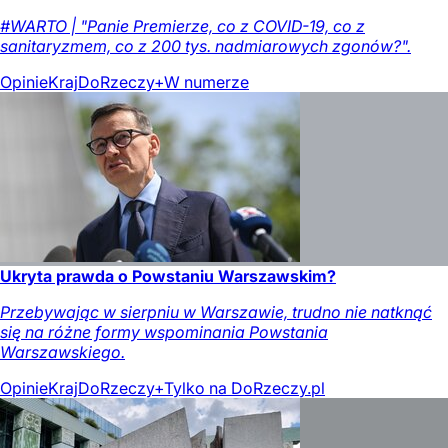
#WARTO | "Panie Premierze, co z COVID-19, co z
sanitaryzmem, co z 200 tys. nadmiarowych zgonów?".
Opinie
Kraj
DoRzeczy+
W numerze
Ukryta prawda o Powstaniu Warszawskim?
Przebywając w sierpniu w Warszawie, trudno nie natknąć
się na różne formy wspominania Powstania
Warszawskiego.
Opinie
Kraj
DoRzeczy+
Tylko na DoRzeczy.pl