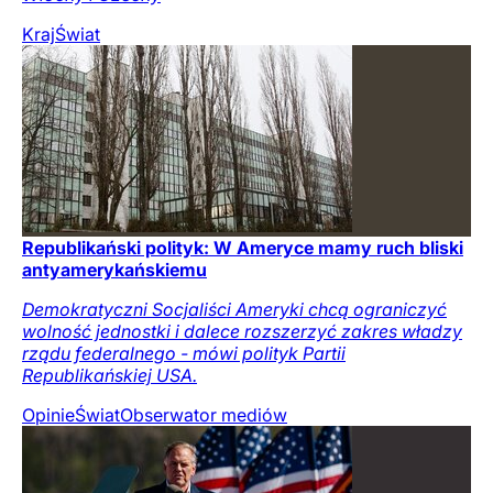
Kraj
Świat
Republikański polityk: W Ameryce mamy ruch bliski
antyamerykańskiemu
Demokratyczni Socjaliści Ameryki chcą ograniczyć
wolność jednostki i dalece rozszerzyć zakres władzy
rządu federalnego - mówi polityk Partii
Republikańskiej USA.
Opinie
Świat
Obserwator mediów