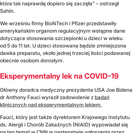
która tak naprawdę dopiero się zaczęła" – ostrzegł
Sahin.
We wrześniu firmy BioNTech i Pfizer przedstawiły
amerykańskim organom regulacyjnym wstępne dane
dotyczące stosowania szczepionki u dzieci w wieku
od 5 do 11 lat. U dzieci stosowana będzie zmniejszona
dawka preparatu, około jednej trzeciej ilości podawanej
obecnie osobom dorosłym.
Eksperymentalny lek na COVID-19
Główny doradca medyczny prezydenta USA Joe Bidena
dr Anthony Fauci wyraził zadowolenie z
badań
klinicznych nad eksperymentalnym lekiem.
Fauci, który jest także dyrektorem Krajowego Instytutu
ds. Alergii i Chorób Zakaźnych (NIAID) wypowiadał się
na ten temat w CNN w następstwie ogłoszenia przez