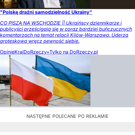
"Polskę drażni samodzielność Ukrainy"
CO PISZĄ NA WSCHODZIE || Ukraińscy dziennikarze i
publicyści prześcigają się w coraz bardziej buńczucznych
komentarzach na temat relacji Kijów-Warszawa. Uderza
groteskowa wręcz pewność siebie.
Opinie
Kraj
DoRzeczy+
Tylko na DoRzeczy.pl