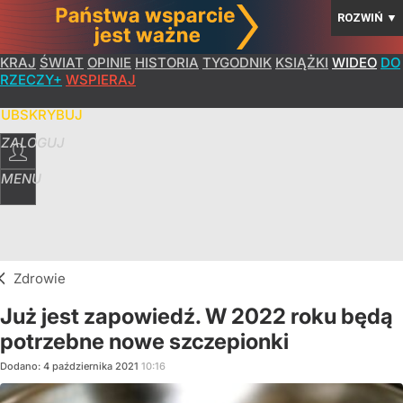
ROZWIŃ
▼
KRAJ
ŚWIAT
OPINIE
HISTORIA
TYGODNIK
KSIĄŻKI
WIDEO
DO
RZECZY+
WSPIERAJ
SUBSKRYBUJ
ZALOGUJ
MENU
Zdrowie
Już jest zapowiedź. W 2022 roku będą
potrzebne nowe szczepionki
Dodano:
4
października
2021
10:16