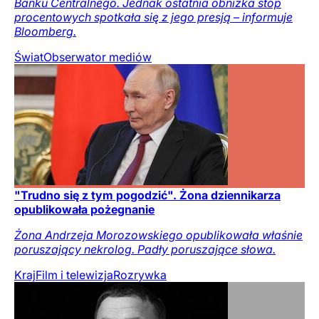
Banku Centralnego. Jednak ostatnia obniżka stóp
procentowych spotkała się z jego presją – informuje
Bloomberg.
Świat
Obserwator mediów
"Trudno się z tym pogodzić". Żona dziennikarza
opublikowała pożegnanie
Żona Andrzeja Morozowskiego opublikowała właśnie
poruszający nekrolog. Padły poruszające słowa.
Kraj
Film i telewizja
Rozrywka