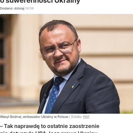
o suwerenności Ukrainy
Dodano:
dzisiaj
18:06
Wasyl Bodnar, ambasador Ukrainy w Polsce
/ Źródło:
PAP
– Tak naprawdę to ostatnie zaostrzenie