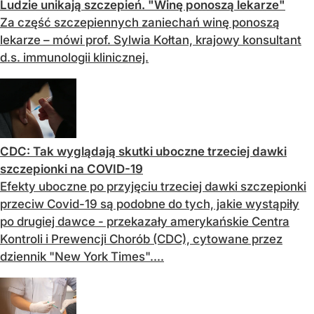
Ludzie unikają szczepień. "Winę ponoszą lekarze"
Za część szczepiennych zaniechań winę ponoszą
lekarze – mówi prof. Sylwia Kołtan, krajowy konsultant
d.s. immunologii klinicznej.
CDC: Tak wyglądają skutki uboczne trzeciej dawki
szczepionki na COVID-19
Efekty uboczne po przyjęciu trzeciej dawki szczepionki
przeciw Covid-19 są podobne do tych, jakie wystąpiły
po drugiej dawce - przekazały amerykańskie Centra
Kontroli i Prewencji Chorób (CDC), cytowane przez
dziennik "New York Times"....