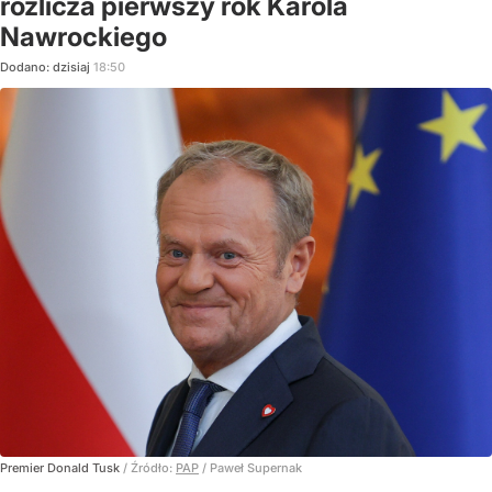
rozlicza pierwszy rok Karola
Nawrockiego
Dodano:
dzisiaj
18:50
Premier Donald Tusk
/ Źródło:
PAP
/
Paweł Supernak