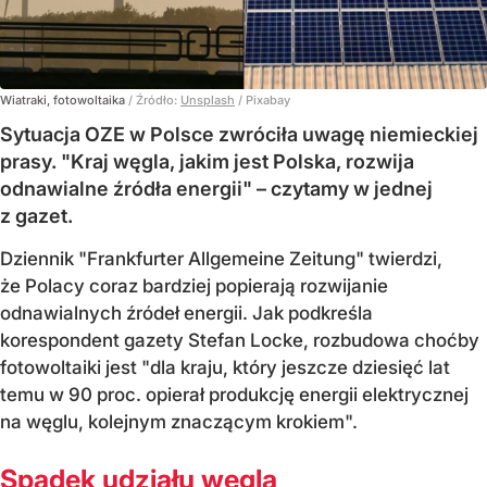
Wiatraki, fotowoltaika
/ Źródło:
Unsplash
/
Pixabay
Sytuacja OZE w Polsce zwróciła uwagę niemieckiej
prasy. "Kraj węgla, jakim jest Polska, rozwija
odnawialne źródła energii" – czytamy w jednej
z gazet.
Dziennik "Frankfurter Allgemeine Zeitung" twierdzi,
że Polacy coraz bardziej popierają rozwijanie
odnawialnych źródeł energii. Jak podkreśla
korespondent gazety Stefan Locke, rozbudowa choćby
fotowoltaiki jest "dla kraju, który jeszcze dziesięć lat
temu w 90 proc. opierał produkcję energii elektrycznej
na węglu, kolejnym znaczącym krokiem".
Spadek udziału węgla