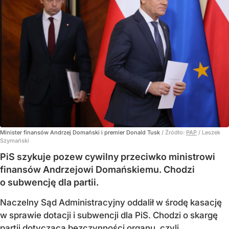
Minister finansów Andrzej Domański i premier Donald Tusk
/ Źródło:
PAP
/
Leszek
Szymański
PiS szykuje pozew cywilny przeciwko ministrowi
finansów Andrzejowi Domańskiemu. Chodzi
o subwencję dla partii.
Naczelny Sąd Administracyjny oddalił w środę kasację
w sprawie dotacji i subwencji dla PiS. Chodzi o skargę
partii dotyczącą bezczynności organu, czyli