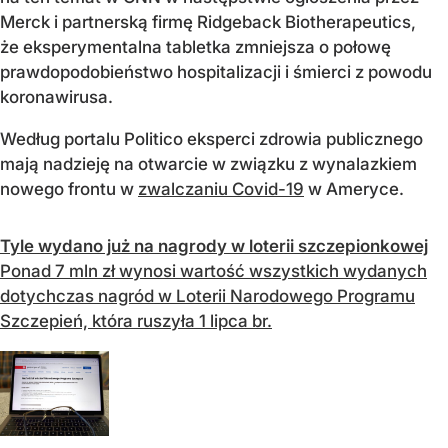
Merck i partnerską firmę Ridgeback Biotherapeutics,
że eksperymentalna tabletka zmniejsza o połowę
prawdopodobieństwo hospitalizacji i śmierci z powodu
koronawirusa.
Według portalu Politico eksperci zdrowia publicznego
mają nadzieję na otwarcie w związku z wynalazkiem
nowego frontu w
zwalczaniu Covid-19
w Ameryce.
Tyle wydano już na nagrody w loterii szczepionkowej
Ponad 7 mln zł wynosi wartość wszystkich wydanych
dotychczas nagród w Loterii Narodowego Programu
Szczepień, która ruszyła 1 lipca br.