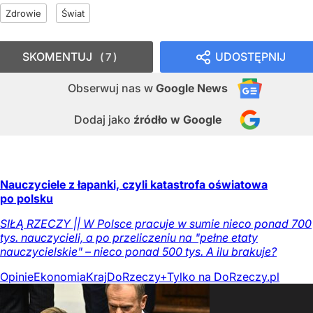
Zdrowie
Świat
SKOMENTUJ
UDOSTĘPNIJ
7
Obserwuj nas
w
Google News
Dodaj jako
źródło w Google
Nauczyciele z łapanki, czyli katastrofa oświatowa
po polsku
SIŁĄ RZECZY || W Polsce pracuje w sumie nieco ponad 700
tys. nauczycieli, a po przeliczeniu na "pełne etaty
nauczycielskie" – nieco ponad 500 tys. A ilu brakuje?
Opinie
Ekonomia
Kraj
DoRzeczy+
Tylko na DoRzeczy.pl