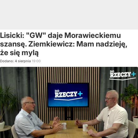
Lisicki: "GW" daje Morawieckiemu
szansę. Ziemkiewicz: Mam nadzieję,
że się mylą
Dodano:
4
sierpnia
19:00