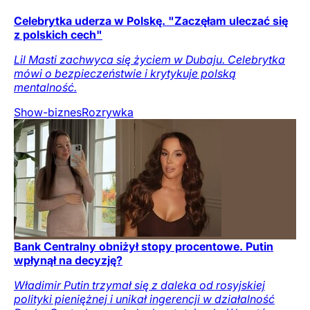
Celebrytka uderza w Polskę. "Zaczęłam uleczać się
z polskich cech"
Lil Masti zachwyca się życiem w Dubaju. Celebrytka
mówi o bezpieczeństwie i krytykuje polską
mentalność.
Show-biznes
Rozrywka
Bank Centralny obniżył stopy procentowe. Putin
wpłynął na decyzję?
Władimir Putin trzymał się z daleka od rosyjskiej
polityki pieniężnej i unikał ingerencji w działalność