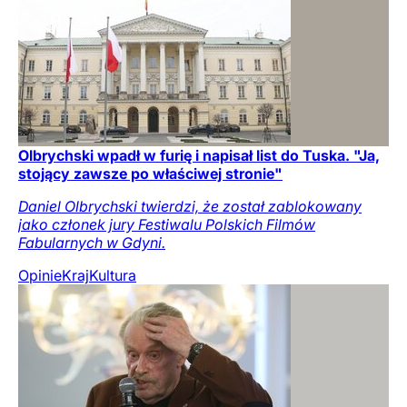
Olbrychski wpadł w furię i napisał list do Tuska. "Ja,
stojący zawsze po właściwej stronie"
Daniel Olbrychski twierdzi, że został zablokowany
jako członek jury Festiwalu Polskich Filmów
Fabularnych w Gdyni.
Opinie
Kraj
Kultura