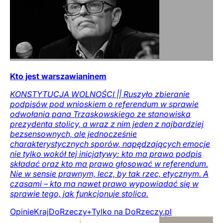
Kto jest warszawianinem
KONSTYTUCJA WOLNOŚCI || Ruszyło zbieranie
podpisów pod wnioskiem o referendum w sprawie
odwołania pana Trzaskowskiego ze stanowiska
prezydenta stolicy, a wraz z nim jeden z najbardziej
bezsensownych, ale jednocześnie
charakterystycznych sporów, napędzających emocje
nie tylko wokół tej inicjatywy: kto ma prawo podpis
składać oraz kto ma prawo głosować w referendum.
Nie w sensie prawnym, lecz, by tak rzec, etycznym. A
czasami – kto ma nawet prawo wypowiadać się w
sprawie tego, jak funkcjonuje stolica.
Opinie
Kraj
DoRzeczy+
Tylko na DoRzeczy.pl