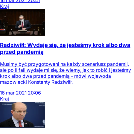
16
mar
2021
20:41
Kraj
Radziwiłł: Wydaje się, że jesteśmy krok albo dwa
przed pandemią
Musimy być przygotowani na każdy scenariusz pandemii,
ale po II fali wydaje mi się, że wiemy, jak to robić i jesteśmy
krok albo dwa przed pandemią - mówi wojewoda
mazowiecki Konstanty Radziwiłł.
16
mar
2021
20:06
Kraj