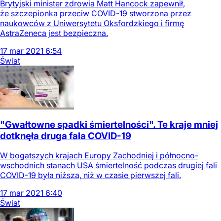
Brytyjski minister zdrowia Matt Hancock zapewnił,
że szczepionka przeciw COVID-19 stworzona przez
naukowców z Uniwersytetu Oksfordzkiego i firmę
AstraZeneca jest bezpieczna.
17
mar
2021
6:54
Świat
"Gwałtowne spadki śmiertelności". Te kraje mniej
dotknęła druga fala COVID-19
W bogatszych krajach Europy Zachodniej i północno-
wschodnich stanach USA śmiertelność podczas drugiej fali
COVID-19 była niższa, niż w czasie pierwszej fali.
17
mar
2021
6:40
Świat