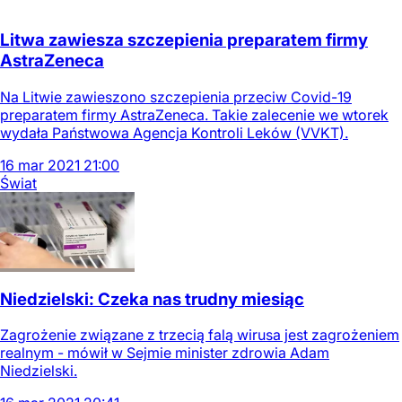
Litwa zawiesza szczepienia preparatem firmy
AstraZeneca
Na Litwie zawieszono szczepienia przeciw Covid-19
preparatem firmy AstraZeneca. Takie zalecenie we wtorek
wydała Państwowa Agencja Kontroli Leków (VVKT).
16
mar
2021
21:00
Świat
Niedzielski: Czeka nas trudny miesiąc
Zagrożenie związane z trzecią falą wirusa jest zagrożeniem
realnym - mówił w Sejmie minister zdrowia Adam
Niedzielski.