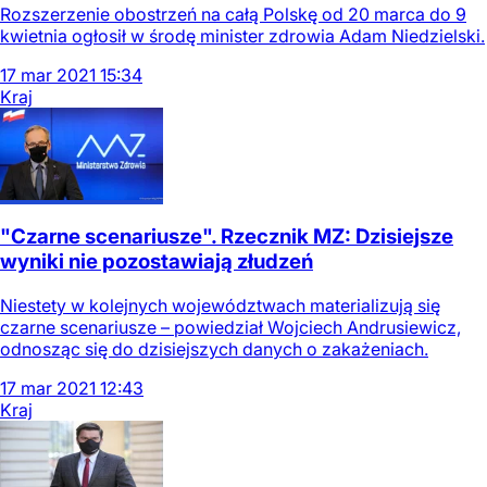
Rozszerzenie obostrzeń na całą Polskę od 20 marca do 9
kwietnia ogłosił w środę minister zdrowia Adam Niedzielski.
17
mar
2021
15:34
Kraj
"Czarne scenariusze". Rzecznik MZ: Dzisiejsze
wyniki nie pozostawiają złudzeń
Niestety w kolejnych województwach materializują się
czarne scenariusze – powiedział Wojciech Andrusiewicz,
odnosząc się do dzisiejszych danych o zakażeniach.
17
mar
2021
12:43
Kraj