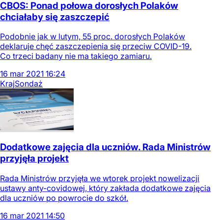
CBOS: Ponad połowa dorosłych Polaków
chciałaby się zaszczepić
Podobnie jak w lutym, 55 proc. dorosłych Polaków
deklaruje chęć zaszczepienia się przeciw COVID-19.
Co trzeci badany nie ma takiego zamiaru.
16
mar
2021
16:24
Kraj
Sondaż
Dodatkowe zajęcia dla uczniów. Rada Ministrów
przyjęła projekt
Rada Ministrów przyjęła we wtorek projekt nowelizacji
ustawy anty-covidowej, który zakłada dodatkowe zajęcia
dla uczniów po powrocie do szkół.
16
mar
2021
14:50