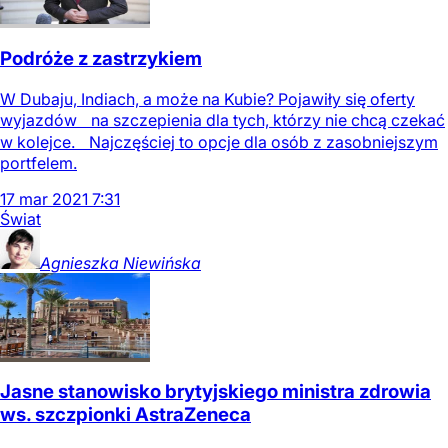
Podróże z zastrzykiem
W Dubaju, Indiach, a może na Kubie? Pojawiły się oferty
wyjazdów na szczepienia dla tych, którzy nie chcą czekać
w kolejce. Najczęściej to opcje dla osób z zasobniejszym
portfelem.
17
mar
2021
7:31
Świat
Agnieszka
Niewińska
Jasne stanowisko brytyjskiego ministra zdrowia
ws. szczpionki AstraZeneca