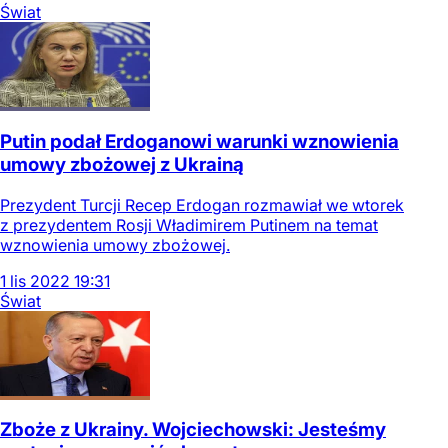
Świat
Putin podał Erdoganowi warunki wznowienia
umowy zbożowej z Ukrainą
Prezydent Turcji Recep Erdogan rozmawiał we wtorek
z prezydentem Rosji Władimirem Putinem na temat
wznowienia umowy zbożowej.
1
lis
2022
19:31
Świat
Zboże z Ukrainy. Wojciechowski: Jesteśmy