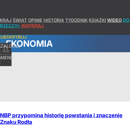
KRAJ
ŚWIAT
OPINIE
HISTORIA
TYGODNIK
KSIĄŻKI
WIDEO
DO
RZECZY+
WSPIERAJ
SUBSKRYBUJ
EKONOMIA
ZALOGUJ
MENU
NBP przypomina historię powstania i znaczenie
Znaku Rodła