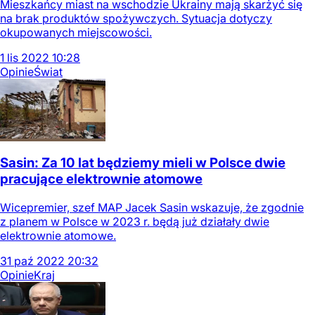
Mieszkańcy miast na wschodzie Ukrainy mają skarżyć się
na brak produktów spożywczych. Sytuacja dotyczy
okupowanych miejscowości.
1
lis
2022
10:28
Opinie
Świat
Sasin: Za 10 lat będziemy mieli w Polsce dwie
pracujące elektrownie atomowe
Wicepremier, szef MAP Jacek Sasin wskazuje, że zgodnie
z planem w Polsce w 2023 r. będą już działały dwie
elektrownie atomowe.
31
paź
2022
20:32
Opinie
Kraj