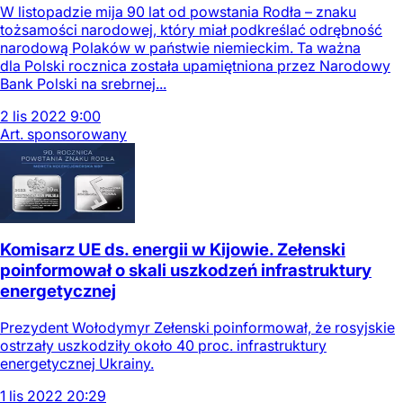
W listopadzie mija 90 lat od powstania Rodła – znaku
tożsamości narodowej, który miał podkreślać odrębność
narodową Polaków w państwie niemieckim. Ta ważna
dla Polski rocznica została upamiętniona przez Narodowy
Bank Polski na srebrnej...
2
lis
2022
9:00
Art. sponsorowany
Komisarz UE ds. energii w Kijowie. Zełenski
poinformował o skali uszkodzeń infrastruktury
energetycznej
Prezydent Wołodymyr Zełenski poinformował, że rosyjskie
ostrzały uszkodziły około 40 proc. infrastruktury
energetycznej Ukrainy.
1
lis
2022
20:29