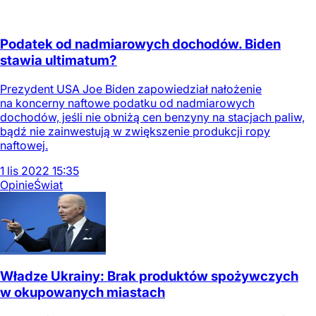
Podatek od nadmiarowych dochodów. Biden
stawia ultimatum?
Prezydent USA Joe Biden zapowiedział nałożenie
na koncerny naftowe podatku od nadmiarowych
dochodów, jeśli nie obniżą cen benzyny na stacjach paliw,
bądź nie zainwestują w zwiększenie produkcji ropy
naftowej.
1
lis
2022
15:35
Opinie
Świat
Władze Ukrainy: Brak produktów spożywczych
w okupowanych miastach