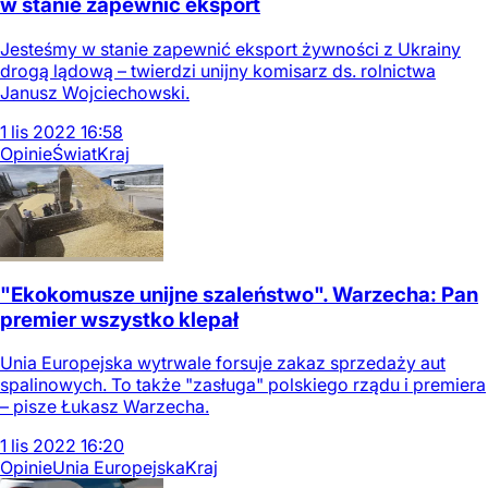
w stanie zapewnić eksport
Jesteśmy w stanie zapewnić eksport żywności z Ukrainy
drogą lądową – twierdzi unijny komisarz ds. rolnictwa
Janusz Wojciechowski.
1
lis
2022
16:58
Opinie
Świat
Kraj
"Ekokomusze unijne szaleństwo". Warzecha: Pan
premier wszystko klepał
Unia Europejska wytrwale forsuje zakaz sprzedaży aut
spalinowych. To także "zasługa" polskiego rządu i premiera
– pisze Łukasz Warzecha.
1
lis
2022
16:20
Opinie
Unia Europejska
Kraj