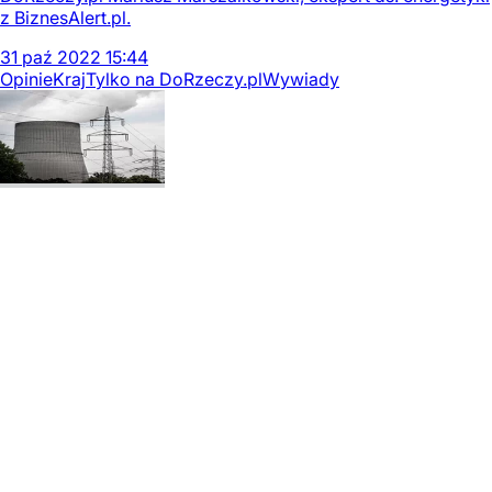
z BiznesAlert.pl.
31
paź
2022
15:44
Opinie
Kraj
Tylko na DoRzeczy.pl
Wywiady