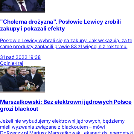
"Cholerna drożyzna". Posłowie Lewicy zrobili
zakupy i pokazali efekty
Posłowie Lewicy wybrali się na zakupy. Jak wskazują, za te
same produkty zapłacili prawie 83 zł więcej niż rok temu.
31
paź
2022
19:38
Opinie
Kraj
Marszałkowski: Bez elektrowni jądrowych Polsce
grozi blackout
Jeżeli nie wybudujemy elektrowni jądrowych, będziemy
mieli wyzwania związane z blackoutem – mówi
DoRzeczy.pl Mariusz Marszałkowski, ekspert ds. energetyki