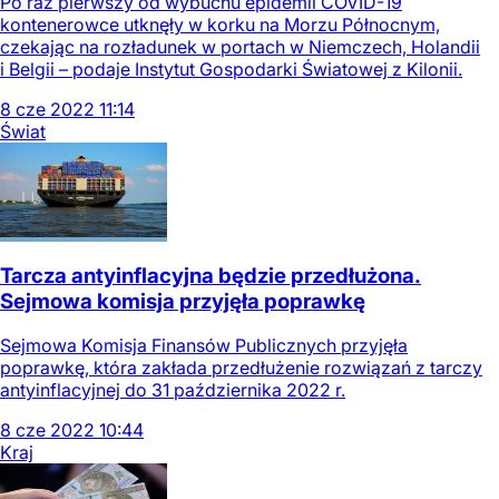
Po raz pierwszy od wybuchu epidemii COVID-19
kontenerowce utknęły w korku na Morzu Północnym,
czekając na rozładunek w portach w Niemczech, Holandii
i Belgii – podaje Instytut Gospodarki Światowej z Kilonii.
8
cze
2022
11:14
Świat
Tarcza antyinflacyjna będzie przedłużona.
Sejmowa komisja przyjęła poprawkę
Sejmowa Komisja Finansów Publicznych przyjęła
poprawkę, która zakłada przedłużenie rozwiązań z tarczy
antyinflacyjnej do 31 października 2022 r.
8
cze
2022
10:44
Kraj