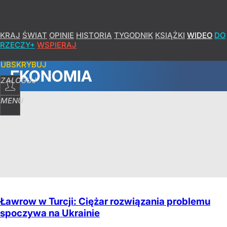
KRAJ
ŚWIAT
OPINIE
HISTORIA
TYGODNIK
KSIĄŻKI
WIDEO
DO
RZECZY+
WSPIERAJ
SUBSKRYBUJ
EKONOMIA
ZALOGUJ
MENU
Ławrow w Turcji: Ciężar rozwiązania problemu
spoczywa na Ukrainie