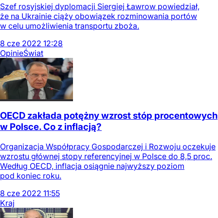
Szef rosyjskiej dyplomacji Siergiej Ławrow powiedział,
że na Ukrainie ciąży obowiązek rozminowania portów
w celu umożliwienia transportu zboża.
8
cze
2022
12:28
Opinie
Świat
OECD zakłada potężny wzrost stóp procentowych
w Polsce. Co z inflacją?
Organizacja Współpracy Gospodarczej i Rozwoju oczekuje
wzrostu głównej stopy referencyjnej w Polsce do 8,5 proc.
Według OECD, inflacja osiągnie najwyższy poziom
pod koniec roku.
8
cze
2022
11:55
Kraj