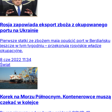
Rosja zapowiada eksport zboża z okupowanego
portu na Ukrainie
Pierwsze statki ze zbożem mają opuścić port w Berdiańsku
jeszcze w tym tygodniu – przekonują rosyjskie władze
okupacyjne.
8
cze
2022
11:34
Świat
Korek na Morzu Północnym. Kontenerowce muszą
czekać w kolejce