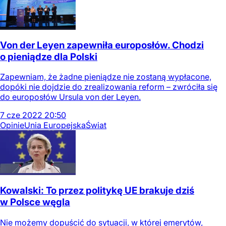
Von der Leyen zapewniła europosłów. Chodzi
o pieniądze dla Polski
Zapewniam, że żadne pieniądze nie zostaną wypłacone,
dopóki nie dojdzie do zrealizowania reform – zwróciła się
do europosłów Ursula von der Leyen.
7
cze
2022
20:50
Opinie
Unia Europejska
Świat
Kowalski: To przez politykę UE brakuje dziś
w Polsce węgla
Nie możemy dopuścić do sytuacji, w której emerytów,