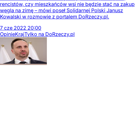
rencistów, czy mieszkańców wsi nie będzie stać na zakup
węgla na zimę – mówi poseł Solidarnej Polski Janusz
Kowalski w rozmowie z portalem DoRzeczy.pl.
7
cze
2022
20:00
Opinie
Kraj
Tylko na DoRzeczy.pl