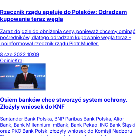
Rzecznik rządu apeluje do Polaków: Odradzam
kupowanie teraz węgla
Zaraz dojdzie do obniżenia ceny, ponieważ chcemy ominąć
pośredników, dlatego odradzam kupowanie węgla teraz –
poinformował rzecznik rządu Piotr Mueller.
8
cze
2022
10:09
Opinie
Kraj
Osiem banków chce stworzyć system ochrony.
Złożyły wniosek do KNF
Santander Bank Polska, BNP Paribas Bank Polska, Alior
Bank, Bank Millennium, mBank, Bank Pekao, ING Bank Śląski
oraz PKO Bank Polski złożyły wniosek do Komisji Nadzoru