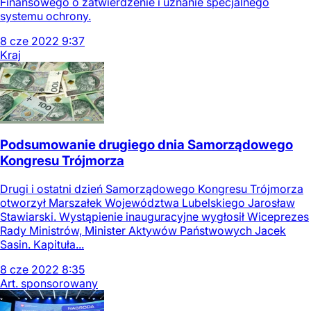
Finansowego o zatwierdzenie i uznanie specjalnego
systemu ochrony.
8
cze
2022
9:37
Kraj
Podsumowanie drugiego dnia Samorządowego
Kongresu Trójmorza
Drugi i ostatni dzień Samorządowego Kongresu Trójmorza
otworzył Marszałek Województwa Lubelskiego Jarosław
Stawiarski. Wystąpienie inauguracyjne wygłosił Wiceprezes
Rady Ministrów, Minister Aktywów Państwowych Jacek
Sasin. Kapituła...
8
cze
2022
8:35
Art. sponsorowany