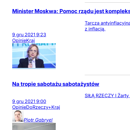
Minister Moskwa: Pomoc rządu jest komple
Tarcza antyinflacyjn
z inflacją.
9
gru
2021
9:23
Opinie
Kraj
Na tropie sabotażu sabotażystów
SIŁĄ RZECZY I Żarty
9
gru
2021
9:00
Opinie
DoRzeczy+
Kraj
Piotr
Gabryel