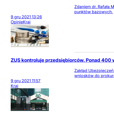
Zdaniem dr. Rafała M
punktów bazowych.
9
gru
2021
13:26
Opinie
Kraj
ZUS kontroluje przedsiębiorców. Ponad 400 
Zakład Ubezpieczeń 
wniosków do prokura
9
gru
2021
11:57
Kraj