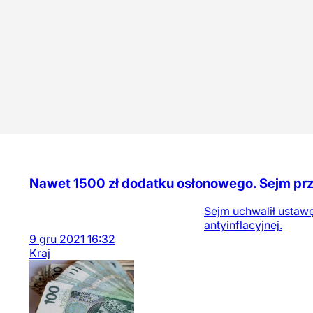
Nawet 1500 zł dodatku osłonowego. Sejm prz
Sejm uchwalił ustawę
antyinflacyjnej.
9
gru
2021
16:32
Kraj