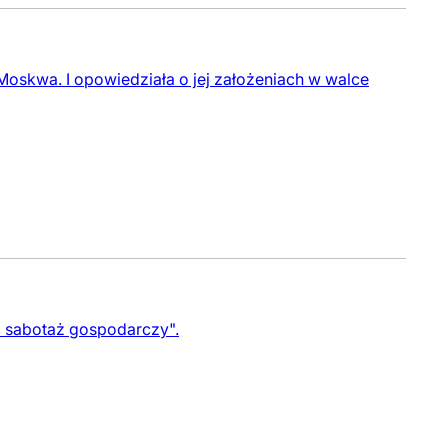
Moskwa. I opowiedziała o jej założeniach w walce
o sabotaż gospodarczy".