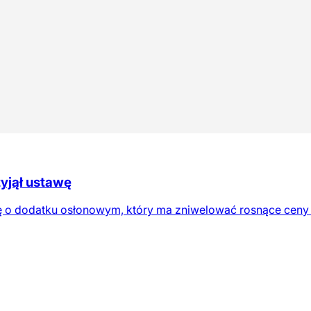
yjął ustawę
 o dodatku osłonowym, który ma zniwelować rosnące ceny en