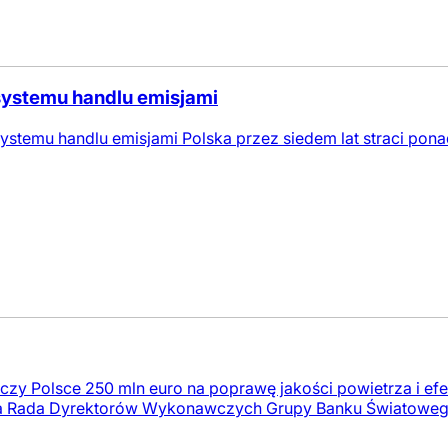
 systemu handlu emisjami
stemu handlu emisjami Polska przez siedem lat straci ponad
zy Polsce 250 mln euro na poprawę jakości powietrza i efe
ła Rada Dyrektorów Wykonawczych Grupy Banku Światoweg