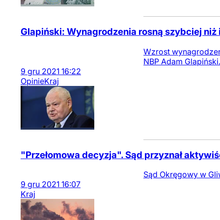
Glapiński: Wynagrodzenia rosną szybciej niż i
Wzrost wynagrodzeń w
NBP Adam Glapiński
9
gru
2021
16:22
Opinie
Kraj
"Przełomowa decyzja". Sąd przyznał aktyw
Sąd Okręgowy w Gliw
9
gru
2021
16:07
Kraj