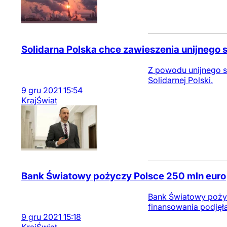
Solidarna Polska chce zawieszenia unijnego
Z powodu unijnego sy
Solidarnej Polski.
9
gru
2021
15:54
Kraj
Świat
Bank Światowy pożyczy Polsce 250 mln euro
Bank Światowy pożyc
finansowania podję
9
gru
2021
15:18