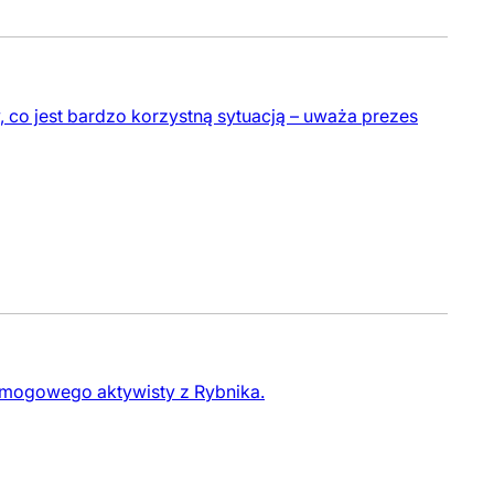
 co jest bardzo korzystną sytuacją – uważa prezes
ysmogowego aktywisty z Rybnika.