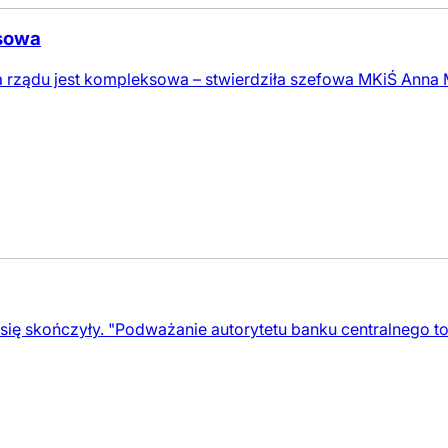
ksowa
a rządu jest kompleksowa – stwierdziła szefowa MKiŚ Anna 
 się skończyły. "Podważanie autorytetu banku centralnego t