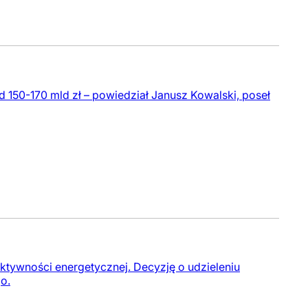
 150-170 mld zł – powiedział Janusz Kowalski, poseł
ktywności energetycznej. Decyzję o udzieleniu
o.