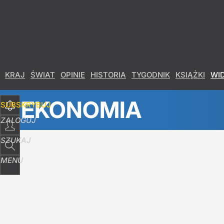
KRAJ
ŚWIAT
OPINIE
HISTORIA
TYGODNIK
KSIĄŻKI
WI
EKONOMIA
SUBSKRYBUJ
ZALOGUJ
SZUKAJ
MENU