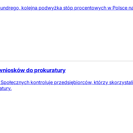
undrego, kolejna podwyżka stóp procentowych w Polsce nast
wniosków do prokuratury
Społecznych kontroluje przedsiębiorców, którzy skorzystal
tury.