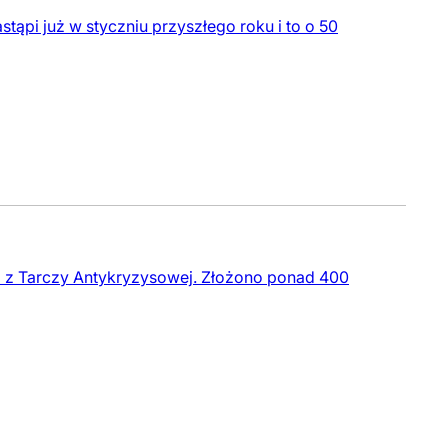
ąpi już w styczniu przyszłego roku i to o 50
i z Tarczy Antykryzysowej. Złożono ponad 400