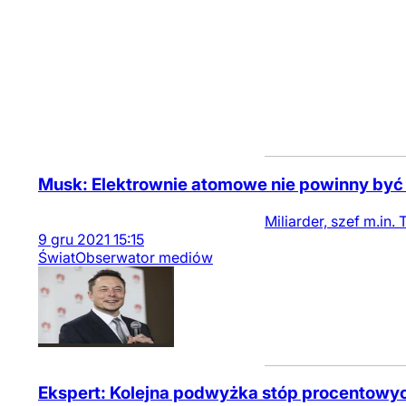
Musk: Elektrownie atomowe nie powinny być
Miliarder, szef m.in.
9
gru
2021
15:15
Świat
Obserwator mediów
Ekspert: Kolejna podwyżka stóp procentowyc