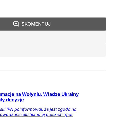
SKOMENTUJ
macje na Wołyniu. Władze Ukrainy
iły decyzję
ski IPN poinformował, że jest zgoda na
owadzenie ekshumacji polskich ofiar