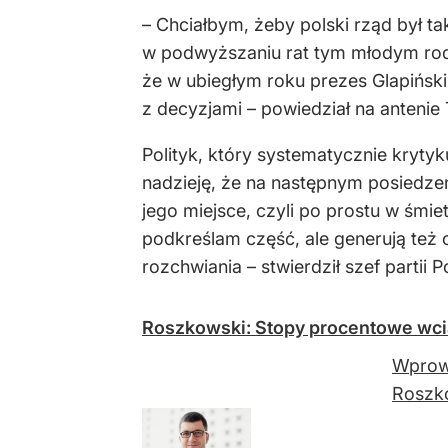
– Chciałbym, żeby polski rząd był ta
w podwyższaniu rat tym młodym rodz
że w ubiegłym roku prezes Glapiński 
z decyzjami – powiedział na anteni
Polityk, który systematycznie krytyk
nadzieję, że na następnym posiedzen
jego miejsce, czyli po prostu w śm
podkreślam część, ale generują też 
rozchwiania – stwierdził szef partii 
Roszkowski: Stopy procentowe wcią
Wprowa
Roszko