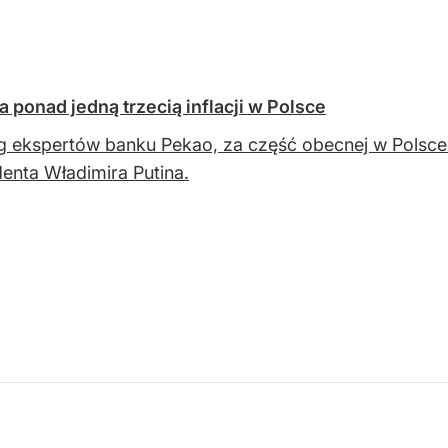
 ponad jedną trzecią inflacji w Polsce
 ekspertów banku Pekao, za część obecnej w Polsce i
enta Władimira Putina.