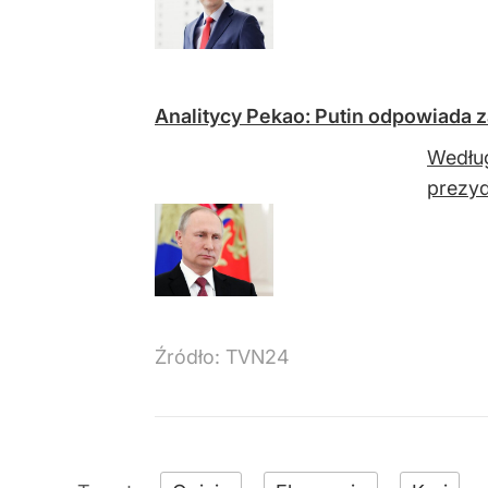
Analitycy Pekao: Putin odpowiada za
Według
prezyd
Źródło:
TVN24