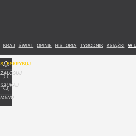
Udostępnij
0
Skomentuj
KRAJ
ŚWIAT
OPINIE
HISTORIA
TYGODNIK
KSIĄŻKI
WI
SUBSKRYBUJ
ZALOGUJ
SZUKAJ
MENU