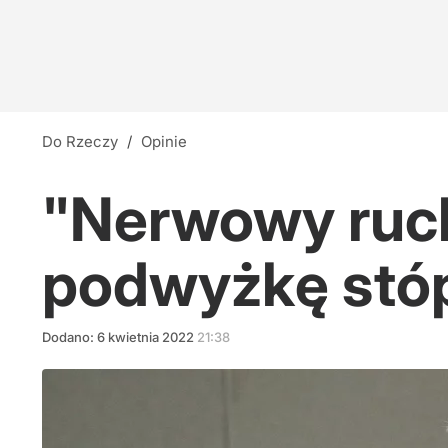
Do Rzeczy
/
Opinie
"Nerwowy ruch
podwyżkę stó
Dodano:
6
kwietnia
2022
21:38