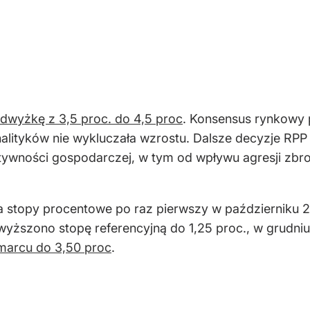
dwyżkę z 3,5 proc. do 4,5 proc
. Konsensus rynkowy
nalityków nie wykluczała wzrostu. Dalsze decyzje RPP
ktywności gospodarczej, w tym od wpływu agresji zbroj
a stopy procentowe po raz pierwszy w październiku 20
wyższono stopę referencyjną do 1,25 proc., w grudniu
marcu do 3,50 proc
.