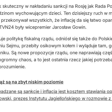
k skuteczny w nakładaniu sankcji na Rosję jak Rada Pol
inom wychowującym dzieci. Ten dzisiejszy ruch w m
przekonywał wszystkich, że inflację da się łatwo opan
e TVN24 były wicepremier Jarosław Gowin.
uje politykę fiskalną rządu, odniósł się także do Pols
iu Sejmu, przebity osikowym kołem i wyląduje tam, gd
ietniku. Są nowe propozycje rządu, one naprawiają cz
ogromny chaos, a to jest ostatnia rzecz jakiej potrz
Porozumienie.
ż są na zbyt niskim poziomie
dzane są sankcje i inflacja jest kosztem stawiania o
wski, prezes Instytutu Jagiellońskiego w rozmowie z