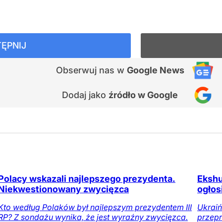
ĘPNIJ
Obserwuj nas
w
Google News
Dodaj jako
źródło w Google
Polacy wskazali najlepszego prezydenta.
Ekshu
Niekwestionowany zwycięzca
ogłos
Kto według Polaków był najlepszym prezydentem III
Ukraiń
RP? Z sondażu wynika, że jest wyraźny zwycięzca.
przepr