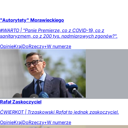
"Autorytety" Morawieckiego
#WARTO | "Panie Premierze, co z COVID-19, co z
sanitaryzmem, co z 200 tys. nadmiarowych zgonów?".
Opinie
Kraj
DoRzeczy+
W numerze
Rafał Zaskoczyciel
ĆWIERKOT | Trzaskowski Rafał to jednak zaskoczyciel.
Opinie
Kraj
DoRzeczy+
W numerze