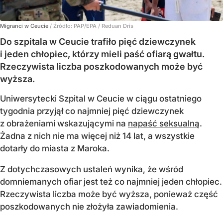
Migranci w Ceucie
/ Źródło:
PAP/EPA
/
Reduan Dris
Do szpitala w Ceucie trafiło pięć dziewczynek
i jeden chłopiec, którzy mieli paść ofiarą gwałtu.
Rzeczywista liczba poszkodowanych może być
wyższa.
Uniwersytecki Szpital w Ceucie w ciągu ostatniego
tygodnia przyjął co najmniej pięć dziewczynek
z obrażeniami wskazującymi na
napaść seksualną
.
Żadna z nich nie ma więcej niż 14 lat, a wszystkie
dotarły do miasta z Maroka.
Z dotychczasowych ustaleń wynika, że wśród
domniemanych ofiar jest też co najmniej jeden chłopiec.
Rzeczywista liczba może być wyższa, ponieważ część
poszkodowanych nie złożyła zawiadomienia.