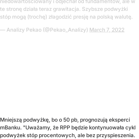
niedowartosciowany i odjechał od fundamentów, ale w
te stronę działa teraz grawitacja. Szybsze podwyżki
stóp mogą (trochę) złagodzić presję na polską walutę.
— Analizy Pekao (@Pekao_Analizy)
March 7, 2022
Mniejszą podwyżkę, bo o 50 pb, prognozują eksperci
mBanku. "Uważamy, że RPP będzie kontynuowała cykl
podwyżek stóp procentowych, ale bez przyspieszenia.