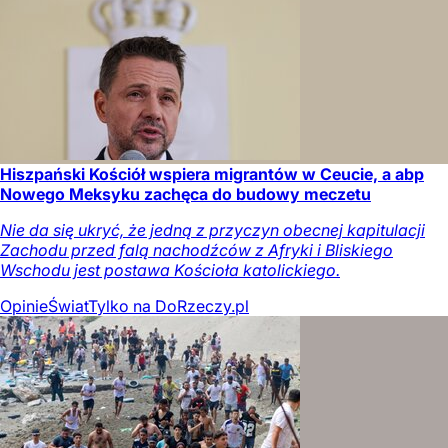
Hiszpański Kościół wspiera migrantów w Ceucie, a abp
Nowego Meksyku zachęca do budowy meczetu
Nie da się ukryć, że jedną z przyczyn obecnej kapitulacji
Zachodu przed falą nachodźców z Afryki i Bliskiego
Wschodu jest postawa Kościoła katolickiego.
Opinie
Świat
Tylko na DoRzeczy.pl