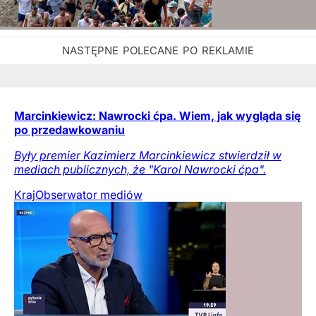
Marcinkiewicz: Nawrocki ćpa. Wiem, jak wygląda się
po przedawkowaniu
Były premier Kazimierz Marcinkiewicz stwierdził w
mediach publicznych, że "Karol Nawrocki ćpa".
Kraj
Obserwator mediów