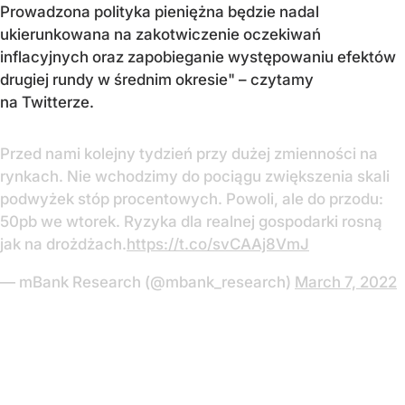
Prowadzona polityka pieniężna będzie nadal
ukierunkowana na zakotwiczenie oczekiwań
inflacyjnych oraz zapobieganie występowaniu efektów
drugiej rundy w średnim okresie" – czytamy
na Twitterze.
Przed nami kolejny tydzień przy dużej zmienności na
rynkach. Nie wchodzimy do pociągu zwiększenia skali
podwyżek stóp procentowych. Powoli, ale do przodu:
50pb we wtorek. Ryzyka dla realnej gospodarki rosną
jak na drożdżach.
https://t.co/svCAAj8VmJ
— mBank Research (@mbank_research)
March 7, 2022