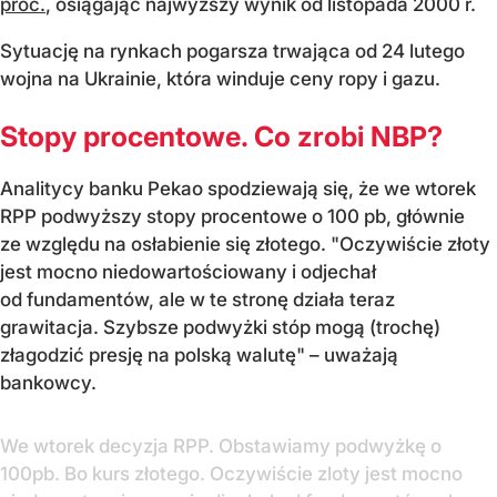
proc.
, osiągając najwyższy wynik od listopada 2000 r.
Sytuację na rynkach pogarsza trwająca od 24 lutego
wojna na Ukrainie, która winduje ceny ropy i gazu.
Stopy procentowe. Co zrobi NBP?
Analitycy banku Pekao spodziewają się, że we wtorek
RPP podwyższy stopy procentowe o 100 pb, głównie
ze względu na osłabienie się złotego. "Oczywiście złoty
jest mocno niedowartościowany i odjechał
od fundamentów, ale w te stronę działa teraz
grawitacja. Szybsze podwyżki stóp mogą (trochę)
złagodzić presję na polską walutę" – uważają
bankowcy.
We wtorek decyzja RPP. Obstawiamy podwyżkę o
100pb. Bo kurs złotego. Oczywiście zloty jest mocno