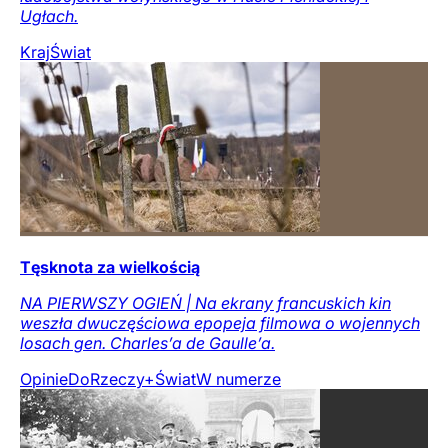
Ugłach.
Kraj
Świat
Tęsknota za wielkością
NA PIERWSZY OGIEŃ | Na ekrany francuskich kin
weszła dwuczęściowa epopeja filmowa o wojennych
losach gen. Charles’a de Gaulle’a.
Opinie
DoRzeczy+
Świat
W numerze