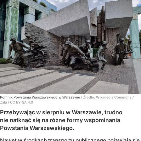
Pomnik Powstania Warszawskiego w Warszawie
/ Źródło:
Wikimedia Commons
/
Zala / CC BY-SA 4.0
Przebywając w sierpniu w Warszawie, trudno
nie natknąć się na różne formy wspominania
Powstania Warszawskiego.
Nawet w środkach transportu publicznego pojawiają się