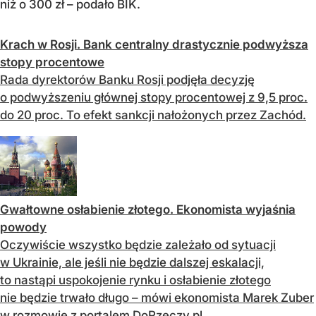
niż o 300 zł – podało BIK.
Krach w Rosji. Bank centralny drastycznie podwyższa
stopy procentowe
Rada dyrektorów Banku Rosji podjęła decyzję
o podwyższeniu głównej stopy procentowej z 9,5 proc.
do 20 proc. To efekt sankcji nałożonych przez Zachód.
Gwałtowne osłabienie złotego. Ekonomista wyjaśnia
powody
Oczywiście wszystko będzie zależało od sytuacji
w Ukrainie, ale jeśli nie będzie dalszej eskalacji,
to nastąpi uspokojenie rynku i osłabienie złotego
nie będzie trwało długo – mówi ekonomista Marek Zuber
w rozmowie z portalem DoRzeczy.pl.