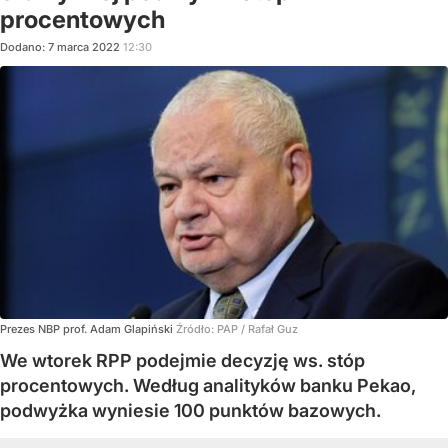
procentowych
Dodano:
7
marca
2022
12:30
Prezes NBP prof. Adam Glapiński
Źródło:
PAP
/
Rafał Guz
We wtorek RPP podejmie decyzję ws. stóp
procentowych. Według analityków banku Pekao,
podwyżka wyniesie 100 punktów bazowych.