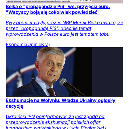
Belka o "propagandzie PiS" ws. przyjęcia euro.
"Wszyscy boją się cokolwiek powiedzieć"
Były premier i były prezes NBP Marek Belka uważa, że
przez "propagandę PiS", obecnie temat
wprowadzenia w Polsce euro jest tematem tabu.
Ekonomia
Opinie
Kraj
Ekshumacje na Wołyniu. Władze Ukrainy ogłosiły
decyzję
Ukraiński IPN poinformował, że jest zgoda na
przeprowadzenie ekshumacji polskich ofiar
ludobójstwa wołyńskiego w Hucie Pieniackiej i