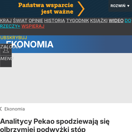
ROZWIŃ
▼
KRAJ
ŚWIAT
OPINIE
HISTORIA
TYGODNIK
KSIĄŻKI
WIDEO
DO
RZECZY+
WSPIERAJ
SUBSKRYBUJ
EKONOMIA
ZALOGUJ
MENU
Ekonomia
Analitycy Pekao spodziewają się
olbrzymiej podwyżki stóp