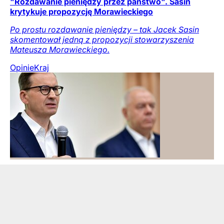
"Rozdawanie pieniędzy przez państwo". Sasin
krytykuje propozycję Morawieckiego
Po prostu rozdawanie pieniędzy – tak Jacek Sasin
skomentował jedną z propozycji stowarzyszenia
Mateusza Morawieckiego.
Opinie
Kraj