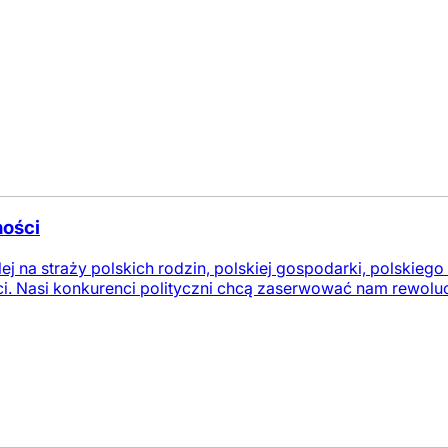
ności
lej na straży polskich rodzin, polskiej gospodarki, polskiego
i. Nasi konkurenci polityczni chcą zaserwować nam rewolucj