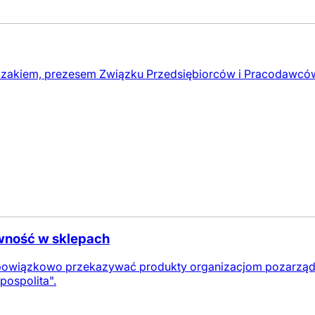
zakiem, prezesem Związku Przedsiębiorców i Pracodawców
ywność w sklepach
owiązkowo przekazywać produkty organizacjom pozarządowy
pospolita".