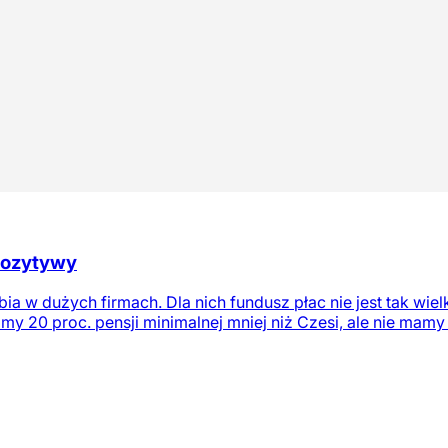
pozytywy
a w dużych firmach. Dla nich fundusz płac nie jest tak wielk
my 20 proc. pensji minimalnej mniej niż Czesi, ale nie mamy 