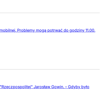
 mobilnej. Problemy mogą potrwać do godziny 11.00.
 "Rzeczpospolitej" Jarosław Gowin. – Gdyby było