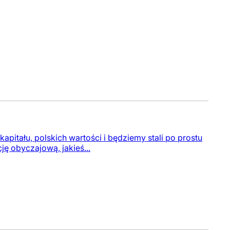
 kapitału, polskich wartości i będziemy stali po prostu
ę obyczajową, jakieś...