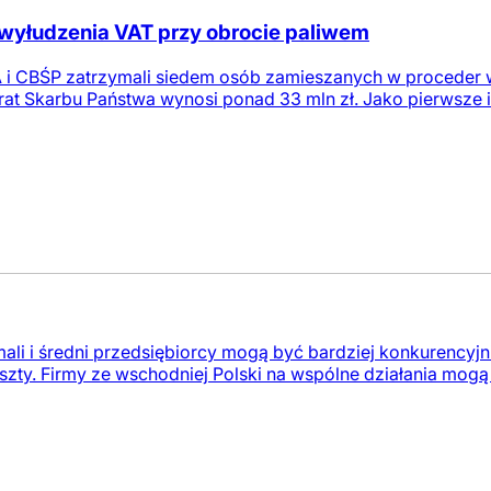
wyłudzenia VAT przy obrocie paliwem
 i CBŚP zatrzymali siedem osób zamieszanych w proceder 
at Skarbu Państwa wynosi ponad 33 mln zł. Jako pierwsze
 mali i średni przedsiębiorcy mogą być bardziej konkurencyjn
zty. Firmy ze wschodniej Polski na wspólne działania mogą