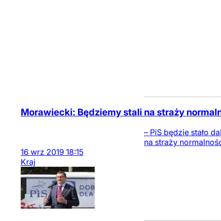
Morawiecki: Będziemy stali na straży normal
– PiS będzie stało da
na straży normalnośc
16
wrz
2019
18:15
Kraj