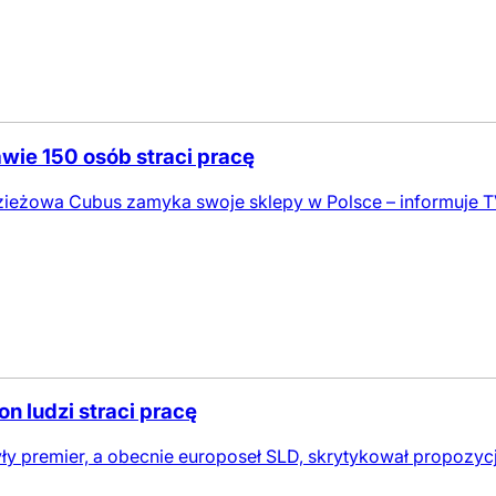
awie 150 osób straci pracę
eżowa Cubus zamyka swoje sklepy w Polsce – informuje TVN
n ludzi straci pracę
yły premier, a obecnie europoseł SLD, skrytykował propozyc