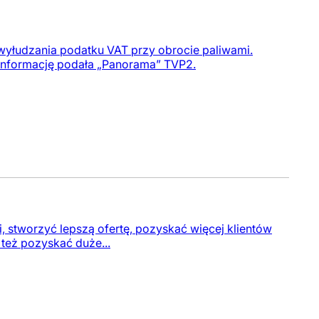
wyłudzania podatku VAT przy obrocie paliwami.
 informację podała „Panorama” TVP2.
i, stworzyć lepszą ofertę, pozyskać więcej klientów
 też pozyskać duże...