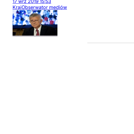
17
wrz
2019
15:53
Kraj
Obserwator mediów