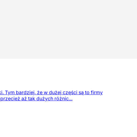
i. Tym bardziej, że w dużej części są to firmy
przecież aż tak dużych różnic...