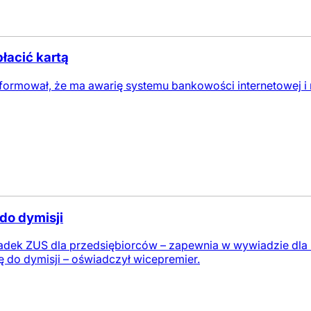
łacić kartą
nformował, że ma awarię systemu bankowości internetowej i
 do dymisji
kładek ZUS dla przedsiębiorców – zapewnia w wywiadzie dla
ę do dymisji – oświadczył wicepremier.