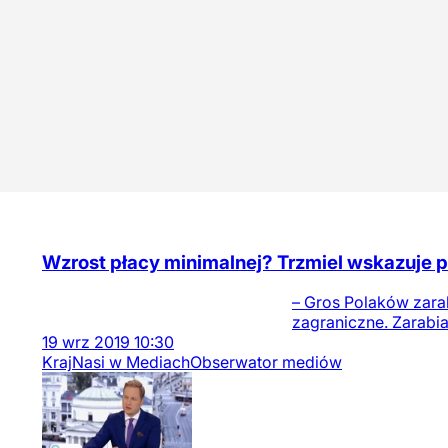
Wzrost płacy minimalnej? Trzmiel wskazuje 
– Gros Polaków zarabi
zagraniczne. Zarabia
19
wrz
2019
10:30
Kraj
Nasi w Mediach
Obserwator mediów