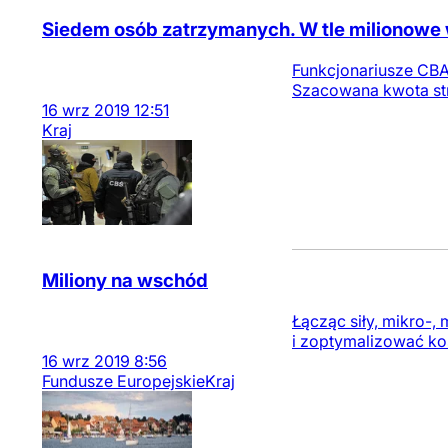
Siedem osób zatrzymanych. W tle milionowe 
Funkcjonariusze CBA
Szacowana kwota str
16
wrz
2019
12:51
Kraj
Miliony na wschód
Łącząc siły, mikro-,
i zoptymalizować kos
16
wrz
2019
8:56
Fundusze Europejskie
Kraj