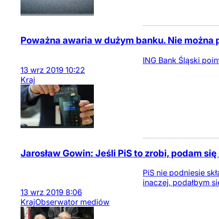
Poważna awaria w dużym banku. Nie można p
ING Bank Śląski poi
13
wrz
2019
10:22
Kraj
Jarosław Gowin: Jeśli PiS to zrobi, podam się
PiS nie podniesie s
inaczej, podałbym si
13
wrz
2019
8:06
Kraj
Obserwator mediów