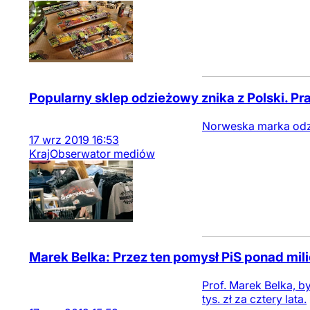
Popularny sklep odzieżowy znika z Polski. Pr
Norweska marka odzi
17
wrz
2019
16:53
Kraj
Obserwator mediów
Marek Belka: Przez ten pomysł PiS ponad milio
Prof. Marek Belka, b
tys. zł za cztery lata.