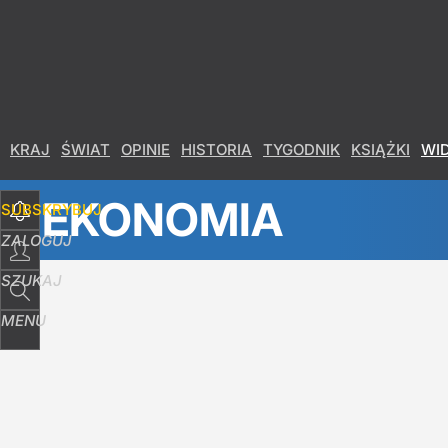
KRAJ
ŚWIAT
OPINIE
HISTORIA
TYGODNIK
KSIĄŻKI
WI
EKONOMIA
SUBSKRYBUJ
ZALOGUJ
SZUKAJ
MENU