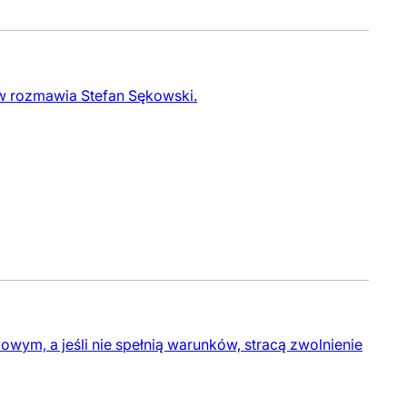
 rozmawia Stefan Sękowski.
m, a jeśli nie spełnią warunków, stracą zwolnienie