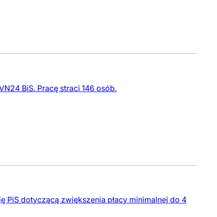
24 BiS. Pracę straci 146 osób.
ję PiS dotyczącą zwiększenia płacy minimalnej do 4