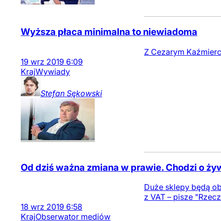
Wyższa płaca minimalna to niewiadoma
Z Cezarym Kaźmierc
19
wrz
2019
6:09
Kraj
Wywiady
Stefan
Sękowski
Od dziś ważna zmiana w prawie. Chodzi o ż
Duże sklepy będą ob
z VAT – pisze "Rzecz
18
wrz
2019
6:58
Kraj
Obserwator mediów