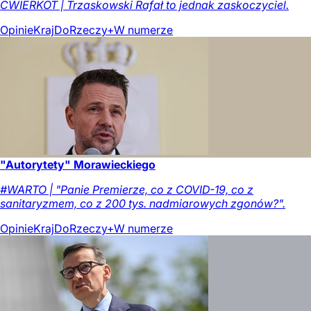
ĆWIERKOT | Trzaskowski Rafał to jednak zaskoczyciel.
Opinie
Kraj
DoRzeczy+
W numerze
"Autorytety" Morawieckiego
#WARTO | "Panie Premierze, co z COVID-19, co z
sanitaryzmem, co z 200 tys. nadmiarowych zgonów?".
Opinie
Kraj
DoRzeczy+
W numerze