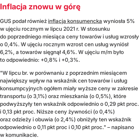
Inflacja znowu w górę
GUS podał również
inflacja konsumencka
wyniosła 5%
w ujęciu rocznym w lipcu 2021 r. W stosunku
do poprzedniego miesiąca ceny towarów i usług wzrosły
o 0,4%. W ujęciu rocznym wzrost cen usług wyniósł
6,2%, a towarów sięgnął 4,6%. W ujęciu m/m było
to odpowiednio: +0,8% i +0,3%.
"W lipcu br. w porównaniu z poprzednim miesiącem
największy wpływ na wskaźnik cen towarów i usług
konsumpcyjnych ogółem miały wyższe ceny w zakresie
transportu (o 3,1%) oraz mieszkania (o 0,5%), które
podwyższyły ten wskaźnik odpowiednio o 0,29 pkt proc.
i 0,13 pkt proc. Niższe ceny żywności (o 0,4%)
oraz odzieży i obuwia (o 2,4%) obniżyły ten wskaźnik
odpowiednio o 0,11 pkt proc i 0,10 pkt proc." – napisano
w komunikacie.