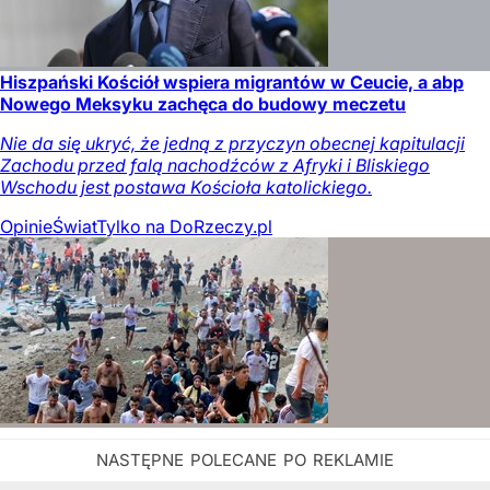
Hiszpański Kościół wspiera migrantów w Ceucie, a abp
Nowego Meksyku zachęca do budowy meczetu
Nie da się ukryć, że jedną z przyczyn obecnej kapitulacji
Zachodu przed falą nachodźców z Afryki i Bliskiego
Wschodu jest postawa Kościoła katolickiego.
Opinie
Świat
Tylko na DoRzeczy.pl