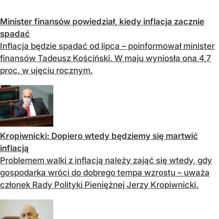
Minister finansów powiedział, kiedy inflacja zacznie
spadać
Inflacja będzie spadać od lipca – poinformował minister
finansów Tadeusz Kościński. W maju wyniosła ona 4,7
proc. w ujęciu rocznym.
Kropiwnicki: Dopiero wtedy będziemy się martwić
inflacją
Problemem walki z inflacją należy zająć się wtedy, gdy
gospodarka wróci do dobrego tempa wzrostu – uważa
członek Rady Polityki Pieniężnej Jerzy Kropiwnicki.