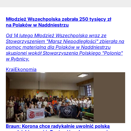
Młodzież Wszechpolska zebrała 250 tysięcy zł
na Polaków w Naddniestrzu
Od 14 lutego Młodzież Wszechpolska wraz ze
Stowarzyszeniem "Marsz Niepodległości" zbierała na
pomoc materialną dla Polaków w Naddniestrzu
skupionej wokół Stowarzyszenia Polskiego "Polonia"
w Rybnicy.
Kraj
Ekonomia
Braun: Korona chce radykalnie uwolnić polską