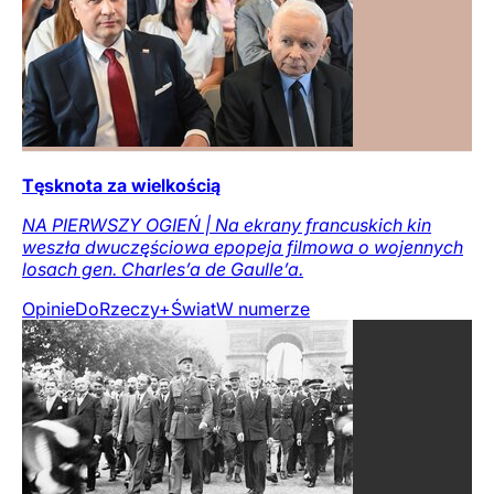
Tęsknota za wielkością
NA PIERWSZY OGIEŃ | Na ekrany francuskich kin
weszła dwuczęściowa epopeja filmowa o wojennych
losach gen. Charles’a de Gaulle’a.
Opinie
DoRzeczy+
Świat
W numerze