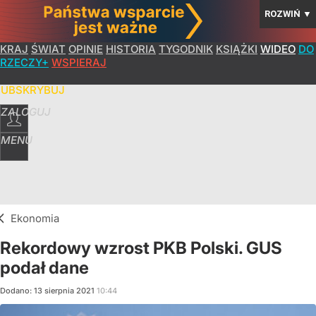
ROZWIŃ
▼
KRAJ
ŚWIAT
OPINIE
HISTORIA
TYGODNIK
KSIĄŻKI
WIDEO
DO
RZECZY+
WSPIERAJ
SUBSKRYBUJ
ZALOGUJ
MENU
Ekonomia
Rekordowy wzrost PKB Polski. GUS
podał dane
Dodano:
13
sierpnia
2021
10:44