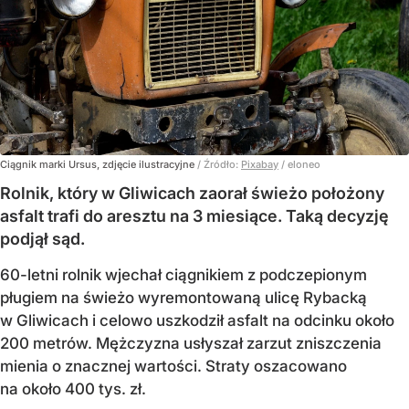
Ciągnik marki Ursus, zdjęcie ilustracyjne
/ Źródło:
Pixabay
/
eloneo
Rolnik, który w Gliwicach zaorał świeżo położony
asfalt trafi do aresztu na 3 miesiące. Taką decyzję
podjął sąd.
60-letni rolnik wjechał ciągnikiem z podczepionym
pługiem na świeżo wyremontowaną ulicę Rybacką
w Gliwicach i celowo uszkodził asfalt na odcinku około
200 metrów. Mężczyzna usłyszał zarzut zniszczenia
mienia o znacznej wartości. Straty oszacowano
na około 400 tys. zł.