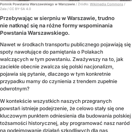
Pomnik Powstania Warszawskiego w Warszawie
/ Źródło:
Wikimedia Commons
/
Zala / CC BY-SA 4.0
Przebywając w sierpniu w Warszawie, trudno
nie natknąć się na różne formy wspominania
Powstania Warszawskiego.
Nawet w środkach transportu publicznego pojawiają się
spoty nawołujące do pamiętania o Polakach
walczących w tym powstaniu. Zważywszy na to, jak
zaciekle obecnie zwalcza się polski nacjonalizm,
pojawia się pytanie, dlaczego w tym konkretnie
przypadku mamy do czynienia z trendem zupełnie
odwrotnym?
W kontekście wszystkich naszych przegranych
powstań istnieje podejrzenie, że celowo stały się one
kluczowym punktem odniesienia dla budowania polskiej
tożsamości historycznej, aby programować nasz naród
na podejmowanie działań szkodliwych dla nas,