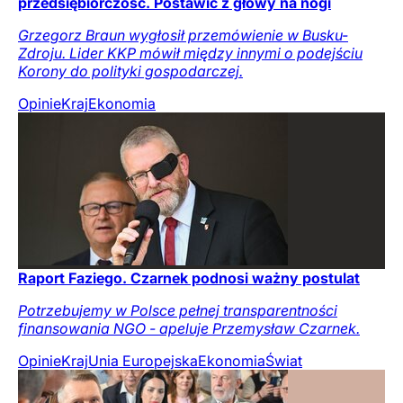
przedsiębiorczość. Postawić z głowy na nogi
Grzegorz Braun wygłosił przemówienie w Busku-
Zdroju. Lider KKP mówił między innymi o podejściu
Korony do polityki gospodarczej.
Opinie
Kraj
Ekonomia
Raport Faziego. Czarnek podnosi ważny postulat
Potrzebujemy w Polsce pełnej transparentności
finansowania NGO - apeluje Przemysław Czarnek.
Opinie
Kraj
Unia Europejska
Ekonomia
Świat