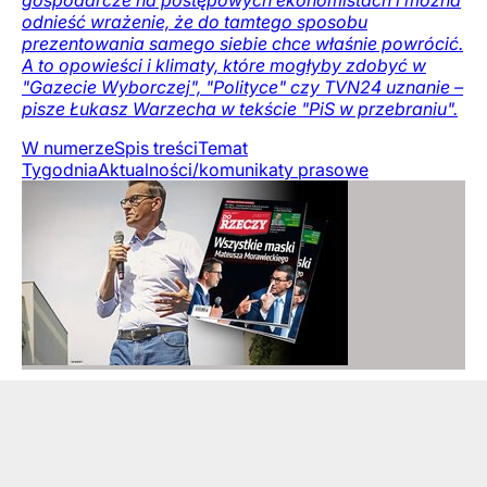
odnieść wrażenie, że do tamtego sposobu
prezentowania samego siebie chce właśnie powrócić.
A to opowieści i klimaty, które mogłyby zdobyć w
"Gazecie Wyborczej", "Polityce" czy TVN24 uznanie –
pisze Łukasz Warzecha w tekście "PiS w przebraniu".
W numerze
Spis treści
Temat
Tygodnia
Aktualności/komunikaty prasowe