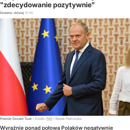
"zdecydowanie pozytywnie"
Dodano:
dzisiaj
15:40
Premier Donald Tusk
/ Źródło:
PAP
/
Radek Pietruszka
Wyraźnie ponad połowa Polaków negatywnie