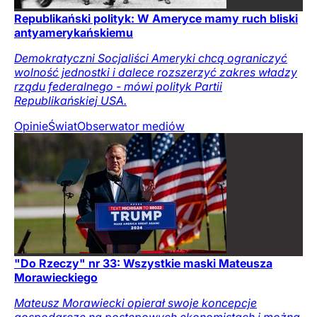
Republikański polityk: W Ameryce mamy ruch bliski
antyamerykańskiemu
Demokratyczni Socjaliści Ameryki chcą ograniczyć
wolność jednostki i dalece rozszerzyć zakres władzy
rządu federalnego - mówi polityk Partii
Republikańskiej USA.
Opinie
Świat
Obserwator mediów
"Do Rzeczy" nr 33: Wszystkie maski Mateusza
Morawieckiego
Mateusz Morawiecki opierał swoje koncepcje
gospodarcze na postępowych ekonomistach i można