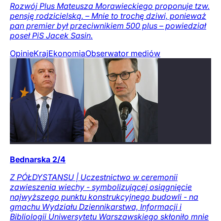
Rozwój Plus Mateusza Morawieckiego proponuje tzw.
pensję rodzicielską. – Mnie to trochę dziwi, ponieważ
pan premier był przeciwnikiem 500 plus – powiedział
poseł PiS Jacek Sasin.
Opinie
Kraj
Ekonomia
Obserwator mediów
Bednarska 2/4
Z PÓŁDYSTANSU | Uczestnictwo w ceremonii
zawieszenia wiechy - symbolizującej osiągnięcie
najwyższego punktu konstrukcyjnego budowli - na
gmachu Wydziału Dziennikarstwa, Informacji i
Bibliologii Uniwersytetu Warszawskiego skłoniło mnie