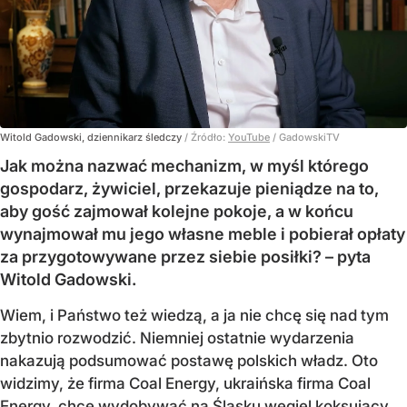
Witold Gadowski, dziennikarz śledczy
/ Źródło:
YouTube
/
GadowskiTV
Jak można nazwać mechanizm, w myśl którego
gospodarz, żywiciel, przekazuje pieniądze na to,
aby gość zajmował kolejne pokoje, a w końcu
wynajmował mu jego własne meble i pobierał opłaty
za przygotowywane przez siebie posiłki? – pyta
Witold Gadowski.
Wiem, i Państwo też wiedzą, a ja nie chcę się nad tym
zbytnio rozwodzić. Niemniej ostatnie wydarzenia
nakazują podsumować postawę polskich władz. Oto
widzimy, że firma Coal Energy, ukraińska firma Coal
Energy, chce wydobywać na Śląsku węgiel koksujący