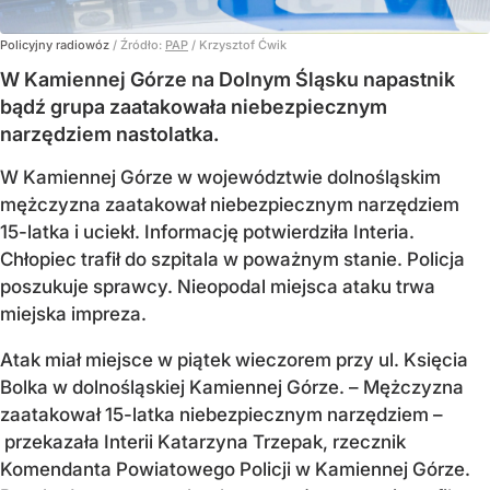
Policyjny radiowóz
/ Źródło:
PAP
/
Krzysztof Ćwik
W Kamiennej Górze na Dolnym Śląsku napastnik
bądź grupa zaatakowała niebezpiecznym
narzędziem nastolatka.
W Kamiennej Górze w województwie dolnośląskim
mężczyzna zaatakował niebezpiecznym narzędziem
15-latka i uciekł. Informację potwierdziła Interia.
Chłopiec trafił do szpitala w poważnym stanie. Policja
poszukuje sprawcy. Nieopodal miejsca ataku trwa
miejska impreza.
Atak miał miejsce w piątek wieczorem przy ul. Księcia
Bolka w dolnośląskiej Kamiennej Górze. – Mężczyzna
zaatakował 15-latka niebezpiecznym narzędziem –
przekazała Interii Katarzyna Trzepak, rzecznik
Komendanta Powiatowego Policji w Kamiennej Górze.