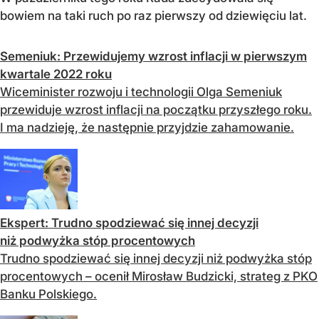
bowiem na taki ruch po raz pierwszy od dziewięciu lat.
Semeniuk: Przewidujemy wzrost inflacji w pierwszym
kwartale 2022 roku
Wiceminister rozwoju i technologii Olga Semeniuk
przewiduje wzrost inflacji na początku przyszłego roku.
I ma nadzieję, że następnie przyjdzie zahamowanie.
Ekspert: Trudno spodziewać się innej decyzji
niż podwyżka stóp procentowych
Trudno spodziewać się innej decyzji niż podwyżka stóp
procentowych – ocenił Mirosław Budzicki, strateg z PKO
Banku Polskiego.