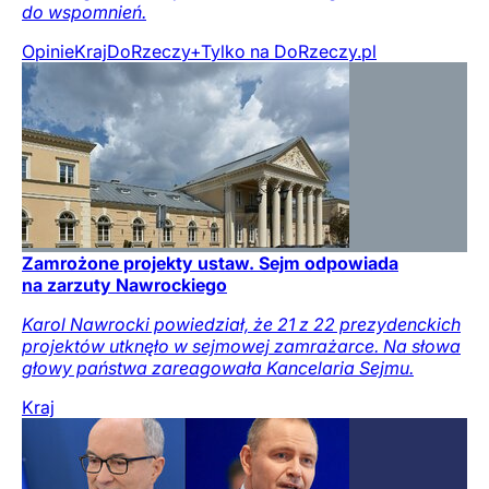
do wspomnień.
Opinie
Kraj
DoRzeczy+
Tylko na DoRzeczy.pl
Zamrożone projekty ustaw. Sejm odpowiada
na zarzuty Nawrockiego
Karol Nawrocki powiedział, że 21 z 22 prezydenckich
projektów utknęło w sejmowej zamrażarce. Na słowa
głowy państwa zareagowała Kancelaria Sejmu.
Kraj