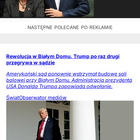
Rewolucja w Białym Domu. Trump po raz drugi
przegrywa w sądzie
Amerykański sąd ponownie wstrzymał budowę sali
balowej przy Białym Domu. Administracja prezydenta
USA Donalda Trumpa zapowiada odwołanie.
Świat
Obserwator mediów