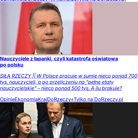
Nauczyciele z łapanki, czyli katastrofa oświatowa
po polsku
SIŁĄ RZECZY || W Polsce pracuje w sumie nieco ponad 700
tys. nauczycieli, a po przeliczeniu na "pełne etaty
nauczycielskie" – nieco ponad 500 tys. A ilu brakuje?
Opinie
Ekonomia
Kraj
DoRzeczy+
Tylko na DoRzeczy.pl