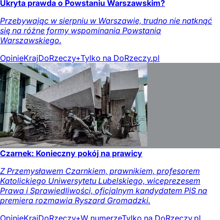
Ukryta prawda o Powstaniu Warszawskim?
Przebywając w sierpniu w Warszawie, trudno nie natknąć
się na różne formy wspominania Powstania
Warszawskiego.
Opinie
Kraj
DoRzeczy+
Tylko na DoRzeczy.pl
Czarnek: Konieczny pokój na prawicy
Z Przemysławem Czarnkiem, prawnikiem, profesorem
Katolickiego Uniwersytetu Lubelskiego, wiceprezesem
Prawa i Sprawiedliwości, oficjalnym kandydatem PiS na
premiera rozmawia Ryszard Gromadzki.
Opinie
Kraj
DoRzeczy+
W numerze
Tylko na DoRzeczy.pl