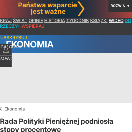
ROZWIŃ
▼
KRAJ
ŚWIAT
OPINIE
HISTORIA
TYGODNIK
KSIĄŻKI
WIDEO
DO
RZECZY+
WSPIERAJ
SUBSKRYBUJ
EKONOMIA
ZALOGUJ
MENU
Ekonomia
Rada Polityki Pieniężnej podniosła
stopy procentowe