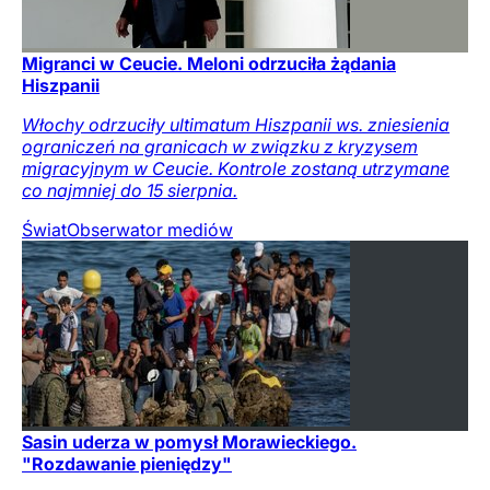
Migranci w Ceucie. Meloni odrzuciła żądania
Hiszpanii
Włochy odrzuciły ultimatum Hiszpanii ws. zniesienia
ograniczeń na granicach w związku z kryzysem
migracyjnym w Ceucie. Kontrole zostaną utrzymane
co najmniej do 15 sierpnia.
Świat
Obserwator mediów
Sasin uderza w pomysł Morawieckiego.
"Rozdawanie pieniędzy"