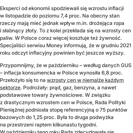
Eksperci od ekonomii spodziewali się wzrostu inflacji
w listopadzie do poziomu 7,4 proc. Na obecny stan
rzeczy mają mieć jednak wpływ m.in. drożejąca ropa
i słabnący złoty. To z kolei przekłada się na wzrosty cen
paliw. W Polsce coraz więcej kosztuje też żywność.
Specjaliści serwisu Money informują, że w grudniu 2021
roku odczyt inflacyjny powinien być jeszcze wyższy.
Przypomnijmy, że w październiku – według danych GUS
– inflacja konsumencka w Polsce wynosiła 6,8 proc.
Przełożyło się to na
wzrosty cen w niemalże każdym
sektorze
. Podrożały: prąd, gaz, benzyna, a nawet
podstawowe towary żywnościowe. W związku
z drastycznym wzrostem cen w Polsce, Rada Polityki
Pieniężnej podniosła stopę referencyjną o 75 punktów
bazowych do 1,25 proc. Była to druga podwyżka
na przestrzeni raptem kilkunastu tygodni.
W październiku tego roku Rada zdecydowała się