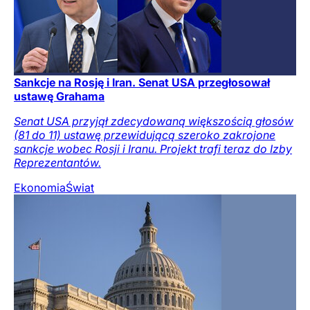
Sankcje na Rosję i Iran. Senat USA przegłosował
ustawę Grahama
Senat USA przyjął zdecydowaną większością głosów
(81 do 11) ustawę przewidującą szeroko zakrojone
sankcje wobec Rosji i Iranu. Projekt trafi teraz do Izby
Reprezentantów.
Ekonomia
Świat