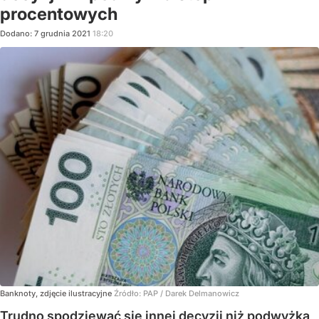
procentowych
Dodano:
7
grudnia
2021
18:20
Banknoty, zdjęcie ilustracyjne
Źródło:
PAP
/
Darek Delmanowicz
Trudno spodziewać się innej decyzji niż podwyżka