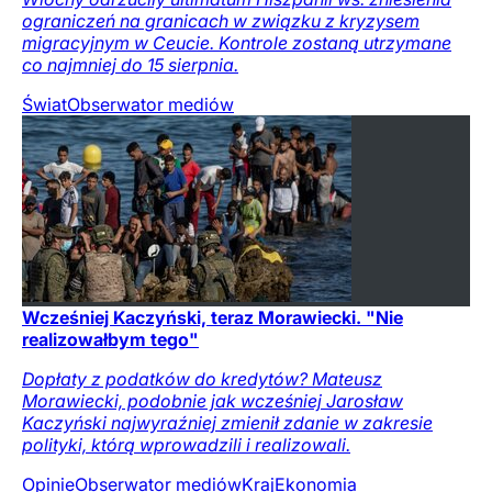
ograniczeń na granicach w związku z kryzysem
migracyjnym w Ceucie. Kontrole zostaną utrzymane
co najmniej do 15 sierpnia.
Świat
Obserwator mediów
Wcześniej Kaczyński, teraz Morawiecki. "Nie
realizowałbym tego"
Dopłaty z podatków do kredytów? Mateusz
Morawiecki, podobnie jak wcześniej Jarosław
Kaczyński najwyraźniej zmienił zdanie w zakresie
polityki, którą wprowadzili i realizowali.
Opinie
Obserwator mediów
Kraj
Ekonomia