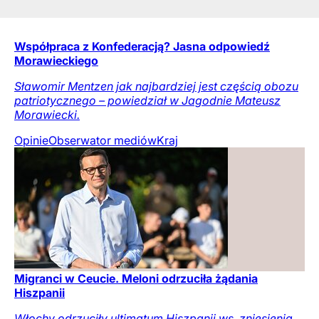
Współpraca z Konfederacją? Jasna odpowiedź
Morawieckiego
Sławomir Mentzen jak najbardziej jest częścią obozu
patriotycznego – powiedział w Jagodnie Mateusz
Morawiecki.
Opinie
Obserwator mediów
Kraj
Migranci w Ceucie. Meloni odrzuciła żądania
Hiszpanii
Włochy odrzuciły ultimatum Hiszpanii ws. zniesienia