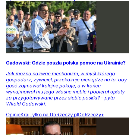
Gadowski: Gdzie poszła polska pomoc na Ukrainie?
Jak można nazwać mechanizm, w myśl którego
gospodarz, żywiciel, przekazuje pieniądze na to, aby
gość zajmował kolejne pokoje, a w końcu
wynajmował mu jego własne meble i pobierał opłaty
za przygotowywane przez siebie posiłki? – pyta
Witold Gadowski.
Opinie
Kraj
Tylko na DoRzeczy.pl
DoRzeczy+