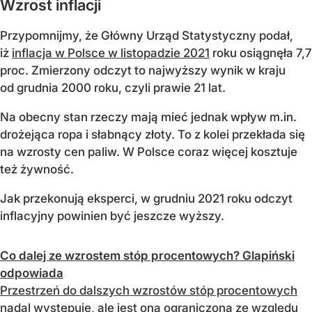
Wzrost inflacji
Przypomnijmy, że Główny Urząd Statystyczny podał,
iż
inflacja w Polsce w listopadzie 2021
roku osiągnęła 7,7
proc. Zmierzony odczyt to najwyższy wynik w kraju
od grudnia 2000 roku, czyli prawie 21 lat.
Na obecny stan rzeczy mają mieć jednak wpływ m.in.
drożejąca ropa i słabnący złoty. To z kolei przekłada się
na wzrosty cen paliw. W Polsce coraz więcej kosztuje
też żywność.
Jak przekonują eksperci, w grudniu 2021 roku odczyt
inflacyjny powinien być jeszcze wyższy.
Co dalej ze wzrostem stóp procentowych? Glapiński
odpowiada
Przestrzeń do dalszych wzrostów stóp procentowych
nadal występuje, ale jest ona ograniczona ze względu