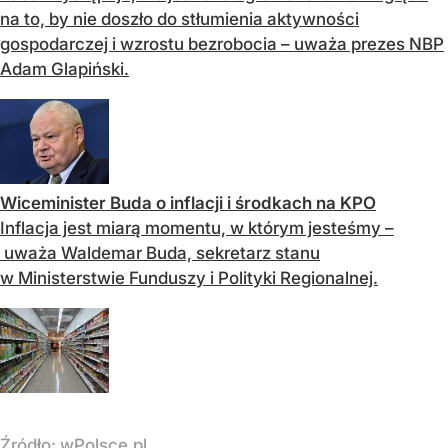
na to, by nie doszło do stłumienia aktywności
gospodarczej i wzrostu bezrobocia – uważa prezes NBP
Adam Glapiński.
Wiceminister Buda o inflacji i środkach na KPO
Inflacja jest miarą momentu, w którym jesteśmy –
uważa Waldemar Buda, sekretarz stanu
w Ministerstwie Funduszy i Polityki Regionalnej.
Źródło:
wPolsce.pl