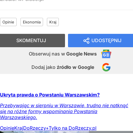
Opinie
Ekonomia
Kraj
SKOMENTUJ
UDOSTĘPNIJ
Obserwuj nas
w
Google News
Dodaj jako
źródło w Google
Ukryta prawda o Powstaniu Warszawskim?
Przebywając w sierpniu w Warszawie, trudno nie natknąć
się na różne formy wspominania Powstania
Warszawskiego.
Opinie
Kraj
DoRzeczy+
Tylko na DoRzeczy.pl