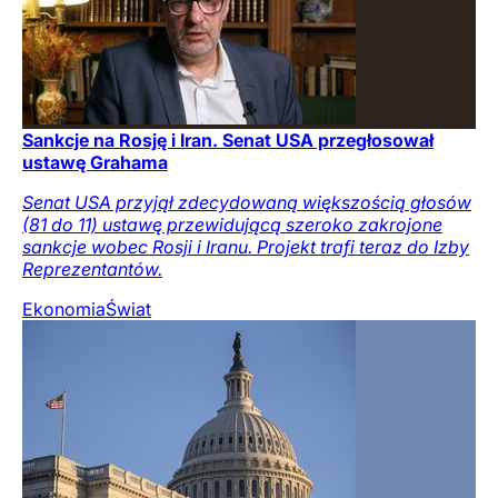
Sankcje na Rosję i Iran. Senat USA przegłosował
ustawę Grahama
Senat USA przyjął zdecydowaną większością głosów
(81 do 11) ustawę przewidującą szeroko zakrojone
sankcje wobec Rosji i Iranu. Projekt trafi teraz do Izby
Reprezentantów.
Ekonomia
Świat