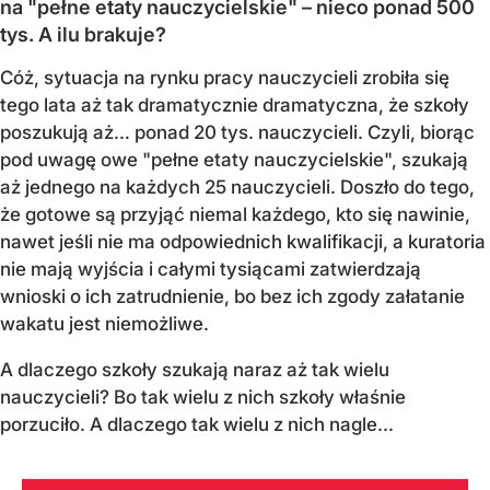
na "pełne etaty nauczycielskie" – nieco ponad 500
tys. A ilu brakuje?
Cóż, sytuacja na rynku pracy nauczycieli zrobiła się
tego lata aż tak dramatycznie dramatyczna, że szkoły
poszukują aż… ponad 20 tys. nauczycieli. Czyli, biorąc
pod uwagę owe "pełne etaty nauczycielskie", szukają
aż jednego na każdych 25 nauczycieli. Doszło do tego,
że gotowe są przyjąć niemal każdego, kto się nawinie,
nawet jeśli nie ma odpowiednich kwalifikacji, a kuratoria
nie mają wyjścia i całymi tysiącami zatwierdzają
wnioski o ich zatrudnienie, bo bez ich zgody załatanie
wakatu jest niemożliwe.
A dlaczego szkoły szukają naraz aż tak wielu
nauczycieli? Bo tak wielu z nich szkoły właśnie
porzuciło. A dlaczego tak wielu z nich nagle...