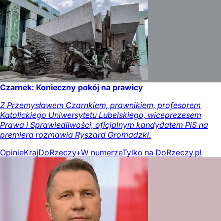
Czarnek: Konieczny pokój na prawicy
Z Przemysławem Czarnkiem, prawnikiem, profesorem
Katolickiego Uniwersytetu Lubelskiego, wiceprezesem
Prawa i Sprawiedliwości, oficjalnym kandydatem PiS na
premiera rozmawia Ryszard Gromadzki.
Opinie
Kraj
DoRzeczy+
W numerze
Tylko na DoRzeczy.pl