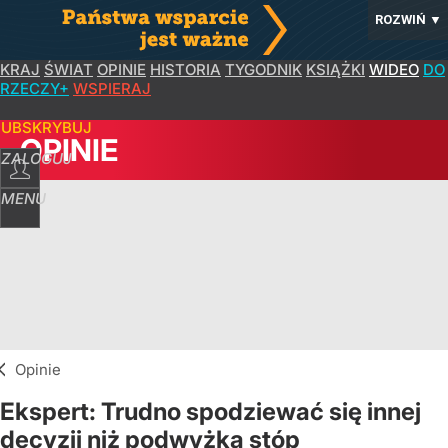
ROZWIŃ
▼
KRAJ
ŚWIAT
OPINIE
HISTORIA
TYGODNIK
KSIĄŻKI
WIDEO
DO
RZECZY+
WSPIERAJ
SUBSKRYBUJ
OPINIE
ZALOGUJ
MENU
Opinie
Ekspert: Trudno spodziewać się innej
decyzji niż podwyżka stóp