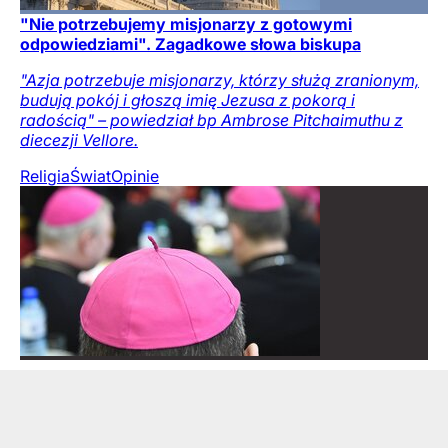
"Nie potrzebujemy misjonarzy z gotowymi
odpowiedziami". Zagadkowe słowa biskupa
"Azja potrzebuje misjonarzy, którzy służą zranionym,
budują pokój i głoszą imię Jezusa z pokorą i
radością" – powiedział bp Ambrose Pitchaimuthu z
diecezji Vellore.
Religia
Świat
Opinie