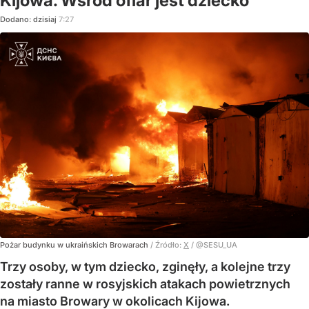
Kijowa. Wśród ofiar jest dziecko
Dodano:
dzisiaj
7:27
Pożar budynku w ukraińskich Browarach
/ Źródło:
X
/
@SESU_UA
Trzy osoby, w tym dziecko, zginęły, a kolejne trzy
zostały ranne w rosyjskich atakach powietrznych
na miasto Browary w okolicach Kijowa.