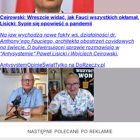
Cejrowski: Wreszcie widać, jak Fauci wszystkich okłamał.
Lisicki: Sypie się opowieść o pandemii
Na jaw wychodzą nowe fakty ws. działalności dr.
Anthony'ego Fauciego, architekta obostrzeń covidowych
na świecie. O bulwersującej sprawie rozmawiają w
"Antysystemie" Paweł Lisicki i Wojciech Cejrowski.
Antysystem
Opinie
Świat
Tylko na DoRzeczy.pl