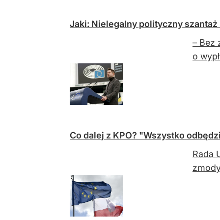
Jaki: Nielegalny polityczny szanta
– Bez 
o wypł
Co dalej z KPO? "Wszystko odbędzi
Rada U
zmody