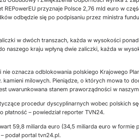
et REPowerEU przyznaje Polsce 2,76 mld euro w częśc
ów odbędzie się po podpisaniu przez ministra fundus
liczki w dwóch transzach, każda w wysokości ponad 2
 do naszego kraju wpłyną dwie zaliczki, każda w wysok
zki nie oznacza odblokowania polskiego Krajowego Pl
 kamieni milowych. Pieniądze, o których mowa to dod
e jest uwarunkowana stanem praworządności w naszym 
tyczące procedur dyscyplinarnych wobec polskich sęd
o płatność – powiedział reporter TVN24.
wart 59,8 miliarda euro (34,5 miliarda euro w formie 
 – podał portal tvn24.pl.