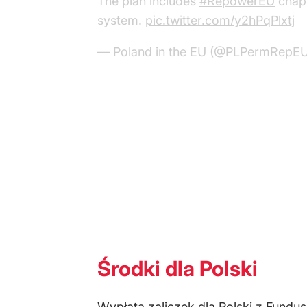
The plan includes
#RepowerEU
chapt
system.
pic.twitter.com/y2hPqPlxtj
— Poland in the EU (@PLPermRepE
Środki dla Polski
Wypłata zaliczek dla Polski z Fund