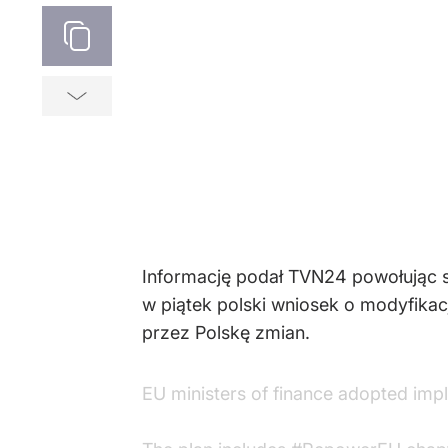
Informację podał TVN24 powołując si
w piątek polski wniosek o modyfika
przez Polskę zmian.
EU ministers of finance adopted imp