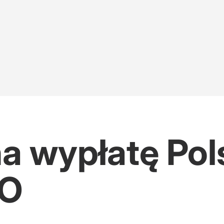
na wypłatę Pol
PO