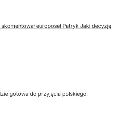
– skomentował europoseł Patryk Jaki decyzję
zie gotowa do przyjęcia polskiego,