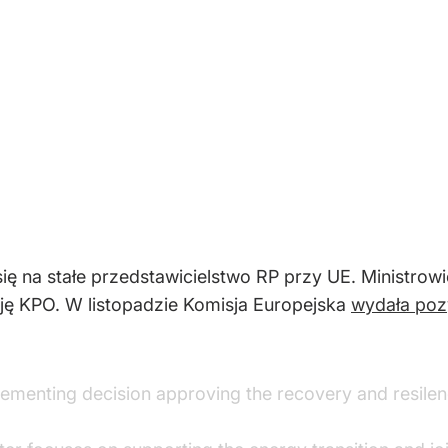
ę na stałe przedstawicielstwo RP przy UE. Ministrowi
cję KPO. W listopadzie Komisja Europejska
wydała poz
lementing decision approving the recovery and resilen