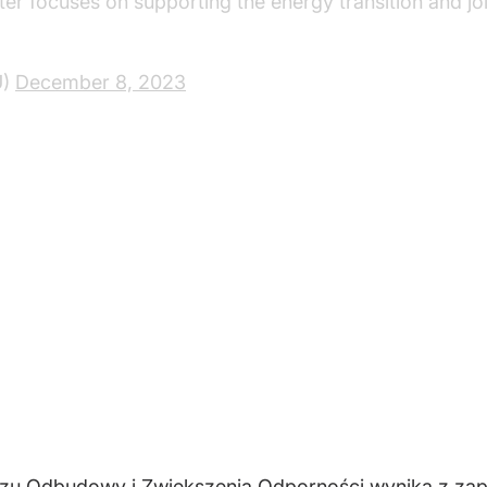
er focuses on supporting the energy transition and joi
U)
December 8, 2023
uszu Odbudowy i Zwiększenia Odporności wynika z za