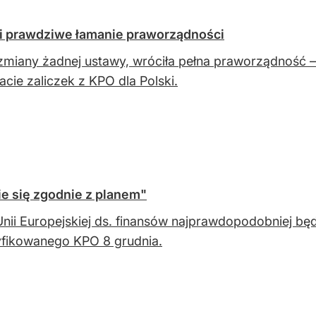
ż i prawdziwe łamanie praworządności
zmiany żadnej ustawy, wróciła pełna praworządność 
acie zaliczek z KPO dla Polski.
e się zgodnie z planem"
nii Europejskiej ds. finansów najprawdopodobniej będ
fikowanego KPO 8 grudnia.