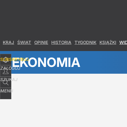
Udostępnij
34
Skomentuj
KRAJ
ŚWIAT
OPINIE
HISTORIA
TYGODNIK
KSIĄŻKI
WI
EKONOMIA
SUBSKRYBUJ
ZALOGUJ
SZUKAJ
MENU