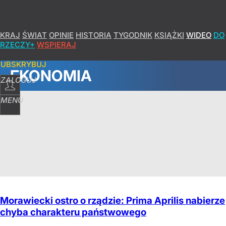
KRAJ
ŚWIAT
OPINIE
HISTORIA
TYGODNIK
KSIĄŻKI
WIDEO
DO
RZECZY+
WSPIERAJ
SUBSKRYBUJ
EKONOMIA
ZALOGUJ
MENU
Morawiecki ostro o rządzie: Prima Aprilis nabierze
chyba charakteru państwowego