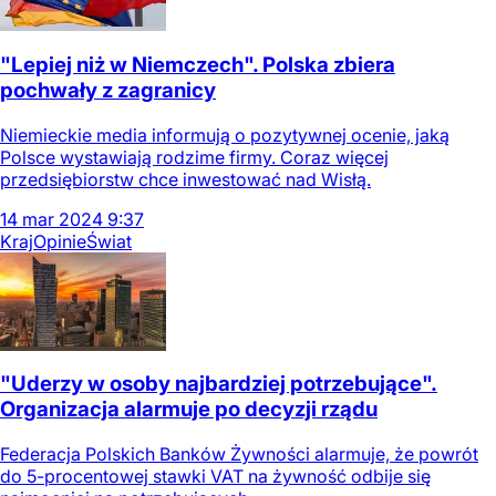
"Lepiej niż w Niemczech". Polska zbiera
pochwały z zagranicy
Niemieckie media informują o pozytywnej ocenie, jaką
Polsce wystawiają rodzime firmy. Coraz więcej
przedsiębiorstw chce inwestować nad Wisłą.
14
mar
2024
9:37
Kraj
Opinie
Świat
"Uderzy w osoby najbardziej potrzebujące".
Organizacja alarmuje po decyzji rządu
Federacja Polskich Banków Żywności alarmuje, że powrót
do 5-procentowej stawki VAT na żywność odbije się