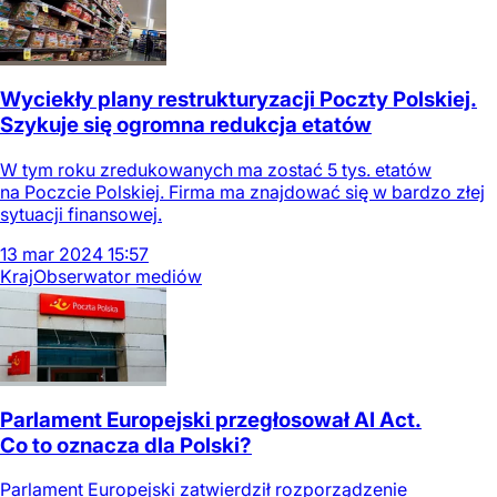
Wyciekły plany restrukturyzacji Poczty Polskiej.
Szykuje się ogromna redukcja etatów
W tym roku zredukowanych ma zostać 5 tys. etatów
na Poczcie Polskiej. Firma ma znajdować się w bardzo złej
sytuacji finansowej.
13
mar
2024
15:57
Kraj
Obserwator mediów
Parlament Europejski przegłosował AI Act.
Co to oznacza dla Polski?
Parlament Europejski zatwierdził rozporządzenie