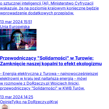
o sztucznej inteligencji (AI). Ministerstwo Cyfryzacji
wskazuje, że na poziomie krajowym konieczne będzie
wprowadzenie dodatkowych przepisów.
13
mar
2024
15:51
Unia Europejska
Przewodniczący "Solidarności" w Turowie:
Zamknięcie naszej kopalni to efekt ekologizmu
- Energia elektryczna z Turowa – najnowocześniejszej
elektrowni w kraju jest najtańszą energią - mówi
w rozmowie z DoRzeczy.pl Wojciech Ilnicki,
przewodniczący "Solidarności" w KWB Turów.
13
mar
2024
14:25
Opinie
Tylko na DoRzeczy.pl
Kraj