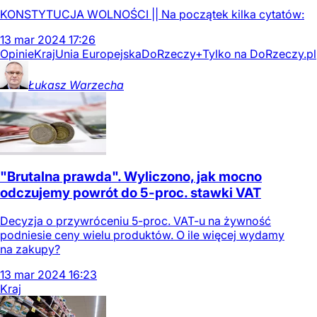
KONSTYTUCJA WOLNOŚCI || Na początek kilka cytatów:
13
mar
2024
17:26
Opinie
Kraj
Unia Europejska
DoRzeczy+
Tylko na DoRzeczy.pl
Łukasz
Warzecha
"Brutalna prawda". Wyliczono, jak mocno
odczujemy powrót do 5-proc. stawki VAT
Decyzja o przywróceniu 5-proc. VAT-u na żywność
podniesie ceny wielu produktów. O ile więcej wydamy
na zakupy?
13
mar
2024
16:23
Kraj