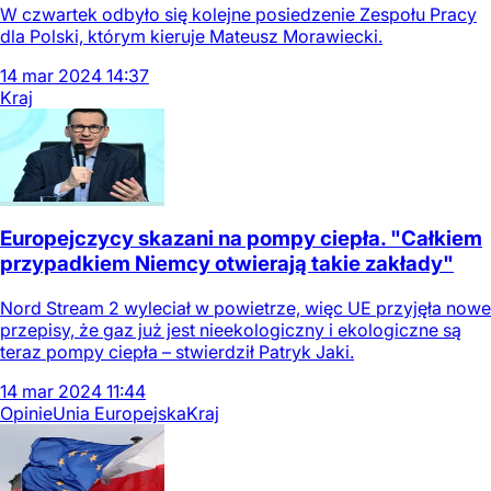
W czwartek odbyło się kolejne posiedzenie Zespołu Pracy
dla Polski, którym kieruje Mateusz Morawiecki.
14
mar
2024
14:37
Kraj
Europejczycy skazani na pompy ciepła. "Całkiem
przypadkiem Niemcy otwierają takie zakłady"
Nord Stream 2 wyleciał w powietrze, więc UE przyjęła nowe
przepisy, że gaz już jest nieekologiczny i ekologiczne są
teraz pompy ciepła – stwierdził Patryk Jaki.
14
mar
2024
11:44
Opinie
Unia Europejska
Kraj