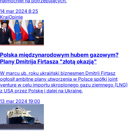
najmocniej na potrzebujących.
14
mar
2024
8:25
Kraj
Opinie
Polska międzynarodowym hubem gazowym?
Plany Dmitrija Firtasza "złotą okazją"
W marcu ub. roku ukraiński biznesmen Dmitrij Firtasz
ogłosił ambitne plany utworzenia w Polsce spółki joint
venture w celu importu skroplonego gazu ziemnego (LNG)
z USA przez Polskę i dalej na Ukrainę.
13
mar
2024
19:00