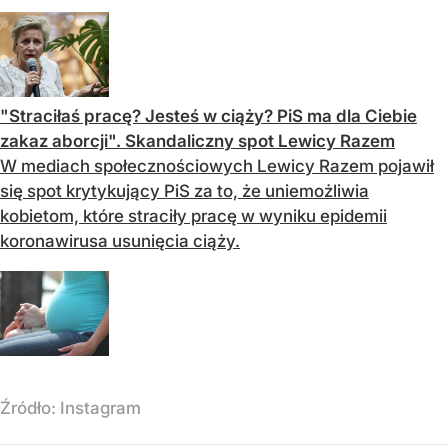
"Straciłaś pracę? Jesteś w ciąży? PiS ma dla Ciebie
zakaz aborcji". Skandaliczny spot Lewicy Razem
W mediach społecznościowych Lewicy Razem pojawił
się spot krytykujący PiS za to, że uniemożliwia
kobietom, które straciły pracę w wyniku epidemii
koronawirusa usunięcia ciąży.
Źródło:
Instagram