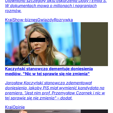
Ujawniono szczegóły aktu oskarżenia Dody i Emila S.
W dokumentach mowa o milionach i nagraniach
rozmów.
Kraj
Show-biznes
Gwiazdy
Rozrywka
Kaczyński stanowczo dementuje doniesienia
mediów. "Nic w tej sprawie się nie zmienia"
Jarosław Kaczyński stanowczo zdementował
doniesienia, jakoby PiS miał wymienić kandydata na
premiera. "Jest nim prof. Przemysław Czarnek i nic w
tej sprawie się nie zmienia" – dodał.
Kraj
Opinie