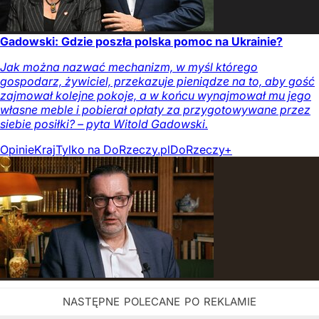
Gadowski: Gdzie poszła polska pomoc na Ukrainie?
Jak można nazwać mechanizm, w myśl którego
gospodarz, żywiciel, przekazuje pieniądze na to, aby gość
zajmował kolejne pokoje, a w końcu wynajmował mu jego
własne meble i pobierał opłaty za przygotowywane przez
siebie posiłki? – pyta Witold Gadowski.
Opinie
Kraj
Tylko na DoRzeczy.pl
DoRzeczy+