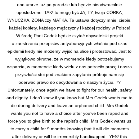
ono umrze tuż po porodzie lub będzie nieodwracalnie
upośledzone. TAK! to mogę być JA, TY, twoja CÓRKA,
WNUCZKA, ŻONA czy MATKA. Ta ustawa dotyczy mnie, ciebie,
każdej kobiety, każdego mężczyzny i każdej rodziny w Polsce!
W środę Pani Godek będzie czytać obywatelski projekt
o zaostrzeniu przepisów antyaborcyjnych właśnie pod czas
epidemii kiedy nie możemy wyjść na ulice i protestować. Jest to
wyjątkowo okrutne, że w momencie kiedy potrzebujemy
wsparcia, w momencie kiedy wielu z nas potraciło pracę i nasza
przyszłości stoi pod znakiem zapytania próbuje nam się
oderwać prawo do decydowania o naszym życiu. ??
Unfortunately, once again we have to fight for our health, safety
and dignity. I don't know if you know but Mrs.Godek wants me to
die during delivery and leave an orphaned child. Mrs.Godek
wants you not to have a choice after you’ve been raped and
force you to give birth to the rapist’s child. Mrs.Godek wants us
to carry a child for 9 months knowing that it will die moments
after delivery or will be irreversibly handicapped . YES! this