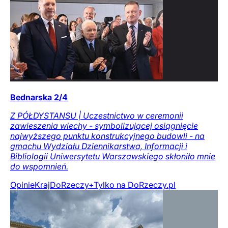
Bednarska 2/4
Z PÓŁDYSTANSU | Uczestnictwo w ceremonii
zawieszenia wiechy - symbolizującej osiągnięcie
najwyższego punktu konstrukcyjnego budowli - na
gmachu Wydziału Dziennikarstwa, Informacji i
Bibliologii Uniwersytetu Warszawskiego skłoniło mnie
do wspomnień.
Opinie
Kraj
DoRzeczy+
Tylko na DoRzeczy.pl