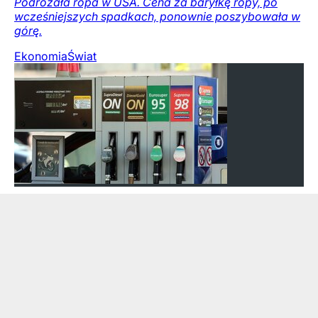
Podrożała ropa w USA. Cena za baryłkę ropy, po
wcześniejszych spadkach, ponownie poszybowała w
górę.
Ekonomia
Świat