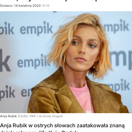
Dodano:
14
kwietnia
2020
18:16
Anja Rubik
Źródło:
PAP
/
Andrzej Grygiel
Anja Rubik w ostrych słowach zaatakowała znaną