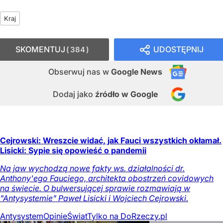
Kraj
SKOMENTUJ
UDOSTĘPNIJ
384
Obserwuj nas
w
Google News
Dodaj jako
źródło w Google
Cejrowski: Wreszcie widać, jak Fauci wszystkich okłamał.
Lisicki: Sypie się opowieść o pandemii
Na jaw wychodzą nowe fakty ws. działalności dr.
Anthony'ego Fauciego, architekta obostrzeń covidowych
na świecie. O bulwersującej sprawie rozmawiają w
"Antysystemie" Paweł Lisicki i Wojciech Cejrowski.
Antysystem
Opinie
Świat
Tylko na DoRzeczy.pl