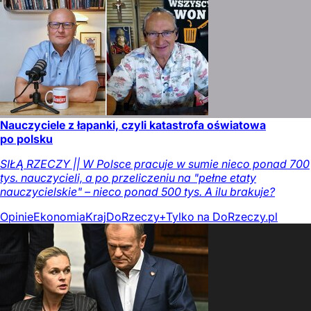
Nauczyciele z łapanki, czyli katastrofa oświatowa
po polsku
SIŁĄ RZECZY || W Polsce pracuje w sumie nieco ponad 700
tys. nauczycieli, a po przeliczeniu na "pełne etaty
nauczycielskie" – nieco ponad 500 tys. A ilu brakuje?
Opinie
Ekonomia
Kraj
DoRzeczy+
Tylko na DoRzeczy.pl