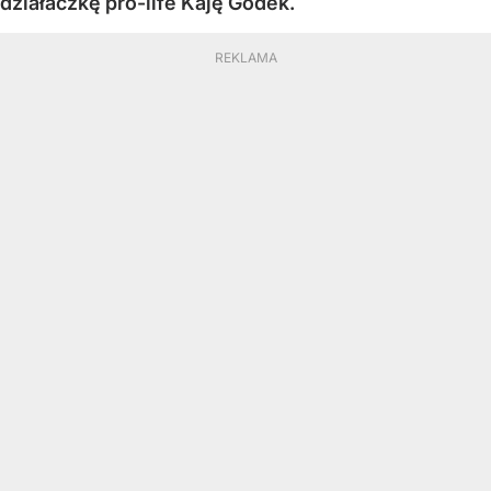
działaczkę pro-life Kaję Godek.