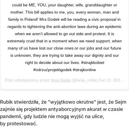
could be ME, YOU, your daughter, wife, granddaughter or
mother. This bill applies to me, you, every woman, man and
family in Poland! Mrs.Godek will be reading a civic proposal in
regards to tightening the anti-abortion laws during an epidemic
when we aren’t allowed to go out side and protest. It is
extremely cruel that in a moment when we need support, when
many of us have lost our close ones or our jobs and our future
is unknown, they are trying to take away our dignity and our
right to decide about our lives. #strajkkobiet
#odrzućprojektgodek #strajkonline
Post udostępniony przez
Anja Rubik
(@anja_rubik)
Kwi 13, 2020 o 11:39 PDT
Rubik stwierdziła, że "wyjątkowo okrutne" jest, że Sejm
zajmie się projektem antyaborcyjnym akurat w czasie
pandemii, gdy ludzie nie mogą wyjść na ulice,
by protestować.