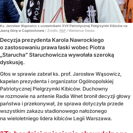
Ks. Jarosław Wąsowicz z uczestnikami XVII Patriotycznej Pielgrzymki Kibiców na
Jasną Górę w Częstochowie
/ Źródło:
PAP
/
Waldemar Deska
Decyzja prezydenta Karola Nawrockiego
o zastosowaniu prawa łaski wobec Piotra
„Starucha” Staruchowicza wywołała szeroką
dyskusję.
Głos w sprawie zabrał ks. prof. Jarosław Wąsowicz,
kapelan prezydenta i organizator Ogólnopolskiej
Patriotycznej Pielgrzymki Kibiców. Duchowny
w rozmowie na antenie Radia Wnet bronił decyzji głowy
państwa i przekonywał, że sprawa dotyczyła przede
wszystkim zakazu stadionowego nałożonego
na wieloletniego lidera kibiców Legii Warszawa.