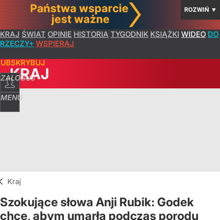
ROZWIŃ
▼
KRAJ
ŚWIAT
OPINIE
HISTORIA
TYGODNIK
KSIĄŻKI
WIDEO
DO
RZECZY+
WSPIERAJ
SUBSKRYBUJ
KRAJ
ZALOGUJ
MENU
Kraj
Szokujące słowa Anji Rubik: Godek
chce, abym umarła podczas porodu