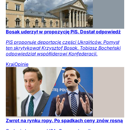
Bosak uderzył w propozycję PiS. Dostał odpowiedź
PiS proponuje deportację części Ukraińców. Pomysł
ten skrytykował Krzysztof Bosak. Tobiasz Bocheński
odpowiedział współliderowi Konfederacji.
Kraj
Opinie
Zwrot na rynku ropy. Po spadkach ceny znów rosną