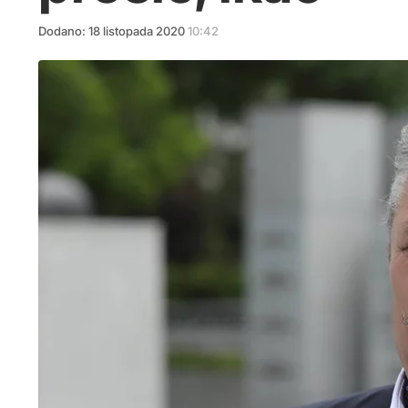
Dodano:
18
listopada
2020
10:42