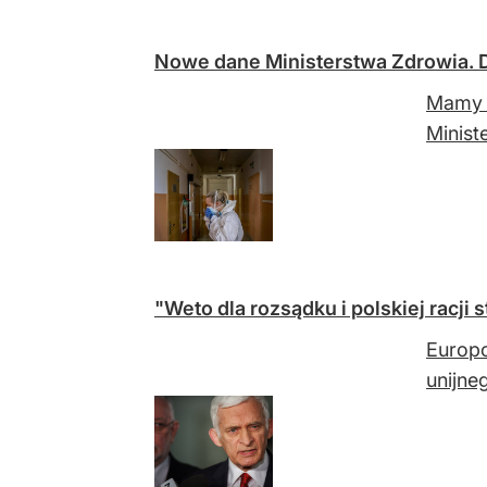
Nowe dane Ministerstwa Zdrowia. D
Mamy 1
Minist
"Weto dla rozsądku i polskiej racji
Europo
unijne