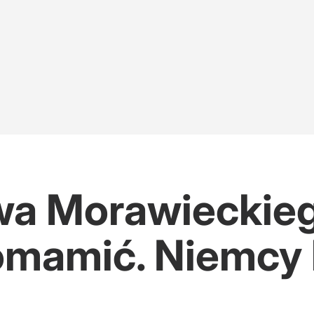
a Morawieckieg
 omamić. Niemcy