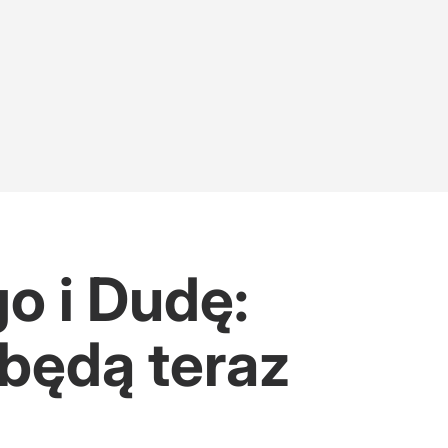
o i Dudę:
 będą teraz