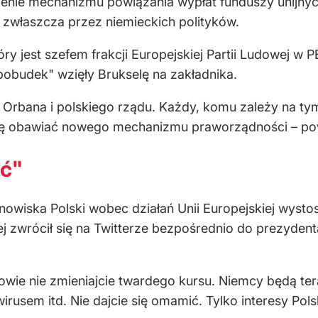
nie mechanizmu powiązania wypłat funduszy unijnyc
, zwłaszcza przez niemieckich polityków.
ry jest szefem frakcji Europejskiej Partii Ludowej w
pobudek" wzięły Brukselę na zakładnika.
 Orbana i polskiego rządu. Każdy, komu zależy na ty
 się obawiać nowego mechanizmu praworządności – pow
ić"
owiska Polski wobec działań Unii Europejskiej wysto
ej zwrócił się na Twitterze bezpośrednio do prezyden
 nie zmieniajcie twardego kursu. Niemcy będą tera
irusem itd. Nie dajcie się omamić. Tylko interesy Polsk