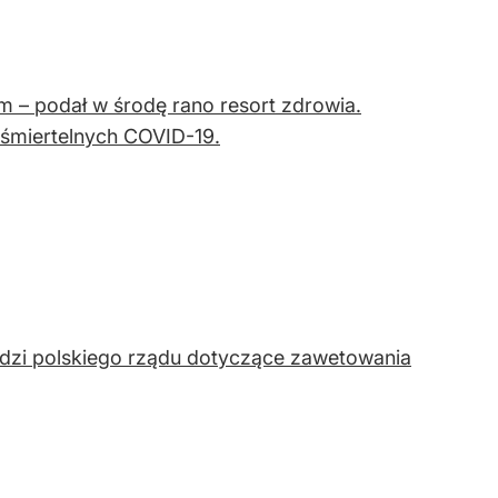
– podał w środę rano resort zdrowia.
 śmiertelnych COVID-19.
edzi polskiego rządu dotyczące zawetowania