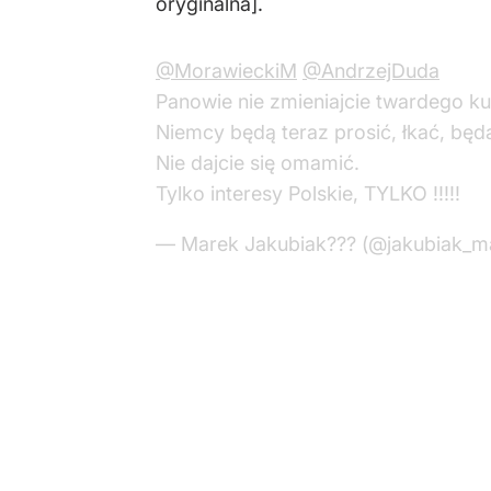
oryginalna].
@MorawieckiM
@AndrzejDuda
Panowie nie zmieniajcie twardego ku
Niemcy będą teraz prosić, łkać, będ
Nie dajcie się omamić.
Tylko interesy Polskie, TYLKO !!!!!
— Marek Jakubiak??? (@jakubiak_m