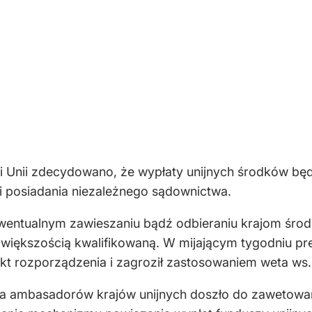
rii Unii zdecydowano, że wypłaty unijnych środków bę
 posiadania niezależnego sądownictwa.
wentualnym zawieszaniu bądź odbieraniu krajom śr
i większością kwalifikowaną. W mijającym tygodniu pr
ojekt rozporządzenia i zagroził zastosowaniem weta ws
a ambasadorów krajów unijnych doszło do zawetowani