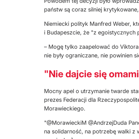
Powodem tej decyzji było wprowadze
państw są coraz silniej krytykowane
Niemiecki polityk Manfred Weber, któ
i Budapeszcie, że "z egoistycznych 
– Mogę tylko zaapelować do Viktora
nie były ograniczane, nie powinien
"Nie dajcie się omam
Mocny apel o utrzymanie twarde stan
prezes Federacji dla Rzeczypospolit
Morawieckiego.
"@MorawieckiM @AndrzejDuda Panowie
na solidarność, na potrzebę walki z w