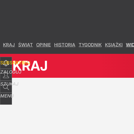
Udostępnij
744
Skomentuj
KRAJ
ŚWIAT
OPINIE
HISTORIA
TYGODNIK
KSIĄŻKI
WI
KRAJ
SUBSKRYBUJ
ZALOGUJ
SZUKAJ
MENU