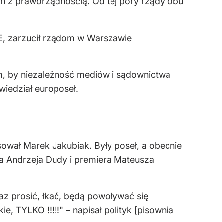
h z praworządnością. Od tej pory rządy obu
 PE, zarzucił rządom w Warszawie
m, by niezależność mediów i sądownictwa
iedział europoseł.
sował Marek Jakubiak. Były poseł, a obecnie
ta Andrzeja Dudy i premiera Mateusza
z prosić, łkać, będą powoływać się
ie, TYLKO !!!!!" – napisał polityk [pisownia