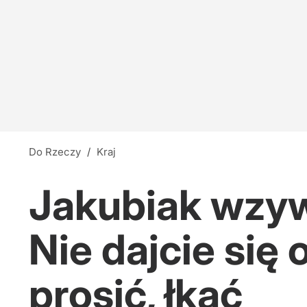
Do Rzeczy
/
Kraj
Jakubiak wzyw
Nie dajcie się
prosić, łkać