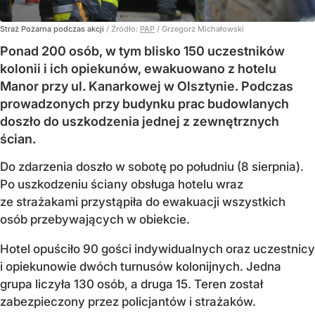
Straż Pożarna podczas akcji
/ Źródło:
PAP
/
Grzegorz Michałowski
Ponad 200 osób, w tym blisko 150 uczestników
kolonii i ich opiekunów, ewakuowano z hotelu
Manor przy ul. Kanarkowej w Olsztynie. Podczas
prowadzonych przy budynku prac budowlanych
doszło do uszkodzenia jednej z zewnętrznych
ścian.
Do zdarzenia doszło w sobotę po południu (8 sierpnia).
Po uszkodzeniu ściany obsługa hotelu wraz
ze strażakami przystąpiła do ewakuacji wszystkich
osób przebywających w obiekcie.
Hotel opuściło 90 gości indywidualnych oraz uczestnicy
i opiekunowie dwóch turnusów kolonijnych. Jedna
grupa liczyła 130 osób, a druga 15. Teren został
zabezpieczony przez policjantów i strażaków.