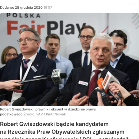
Dodano:
28
grudnia
2020
19:57
Robert Gwiazdowski, prawnik i ekspert w dziedzinie prawa
podatkowego
Źródło:
PAP
/
Piotr Nowak
Robert Gwiazdowski będzie kandydatem
na Rzecznika Praw Obywatelskich zgłaszanym