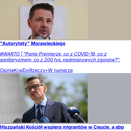
"Autorytety" Morawieckiego
#WARTO | "Panie Premierze, co z COVID-19, co z
sanitaryzmem, co z 200 tys. nadmiarowych zgonów?".
Opinie
Kraj
DoRzeczy+
W numerze
Hiszpański Kościół wspiera migrantów w Ceucie, a abp