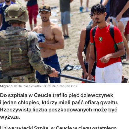
Migranci w Ceucie
/ Źródło:
PAP/EPA
/
Reduan Dris
Do szpitala w Ceucie trafiło pięć dziewczynek
i jeden chłopiec, którzy mieli paść ofiarą gwałtu.
Rzeczywista liczba poszkodowanych może być
wyższa.
Uniwersytecki Szpital w Ceucie w ciągu ostatniego