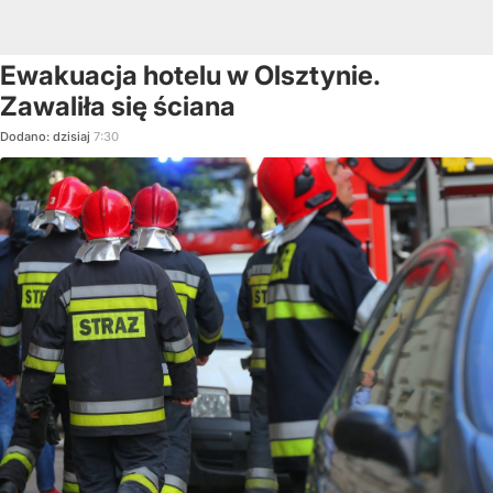
Ewakuacja hotelu w Olsztynie.
Zawaliła się ściana
Dodano:
dzisiaj
7:30