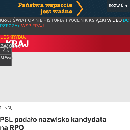
ROZWIŃ
▼
KRAJ
ŚWIAT
OPINIE
HISTORIA
TYGODNIK
KSIĄŻKI
WIDEO
DO
RZECZY+
WSPIERAJ
SUBSKRYBUJ
KRAJ
ZALOGUJ
MENU
Kraj
PSL podało nazwisko kandydata
na RPO