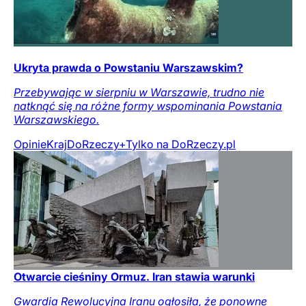
Ukryta prawda o Powstaniu Warszawskim?
Przebywając w sierpniu w Warszawie, trudno nie
natknąć się na różne formy wspominania Powstania
Warszawskiego.
Opinie
Kraj
DoRzeczy+
Tylko na DoRzeczy.pl
Otwarcie cieśniny Ormuz. Iran stawia warunki
Gwardia Rewolucyjna Iranu ogłosiła, że ponowne