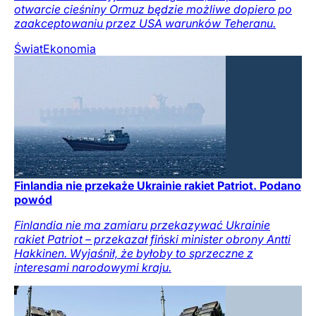
otwarcie cieśniny Ormuz będzie możliwe dopiero po
zaakceptowaniu przez USA warunków Teheranu.
Świat
Ekonomia
Finlandia nie przekaże Ukrainie rakiet Patriot. Podano
powód
Finlandia nie ma zamiaru przekazywać Ukrainie
rakiet Patriot – przekazał fiński minister obrony Antti
Hakkinen. Wyjaśnił, że byłoby to sprzeczne z
interesami narodowymi kraju.