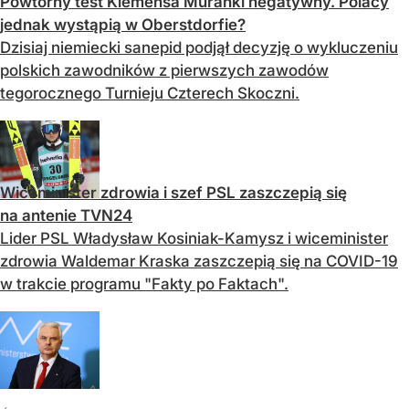
Powtórny test Klemensa Murańki negatywny. Polacy
jednak wystąpią w Oberstdorfie?
Dzisiaj niemiecki sanepid podjął decyzję o wykluczeniu
polskich zawodników z pierwszych zawodów
tegorocznego Turnieju Czterech Skoczni.
Wiceminister zdrowia i szef PSL zaszczepią się
na antenie TVN24
Lider PSL Władysław Kosiniak-Kamysz i wiceminister
zdrowia Waldemar Kraska zaszczepią się na COVID-19
w trakcie programu "Fakty po Faktach".