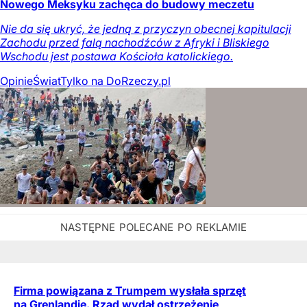
Nowego Meksyku zachęca do budowy meczetu
Nie da się ukryć, że jedną z przyczyn obecnej kapitulacji
Zachodu przed falą nachodźców z Afryki i Bliskiego
Wschodu jest postawa Kościoła katolickiego.
Opinie
Świat
Tylko na DoRzeczy.pl
Firma powiązana z Trumpem wysłała sprzęt
na Grenlandię. Rząd wydał ostrzeżenie