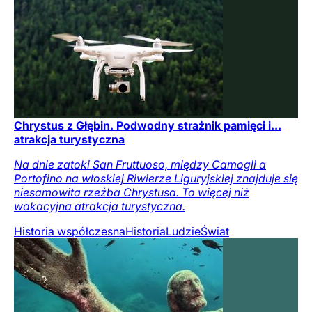
Chrystus z Głębin. Podwodny strażnik pamięci i...
atrakcja turystyczna
Na dnie zatoki San Fruttuoso, między Camogli a
Portofino na włoskiej Riwierze Liguryjskiej znajduje się
niesamowita rzeźba Chrystusa. To więcej niż
wakacyjna atrakcja turystyczna.
Historia współczesna
Historia
Ludzie
Świat