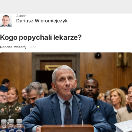
Autor:
Dariusz Wieromiejczyk
Kogo popychali lekarze?
Dodano:
wczoraj
13:00