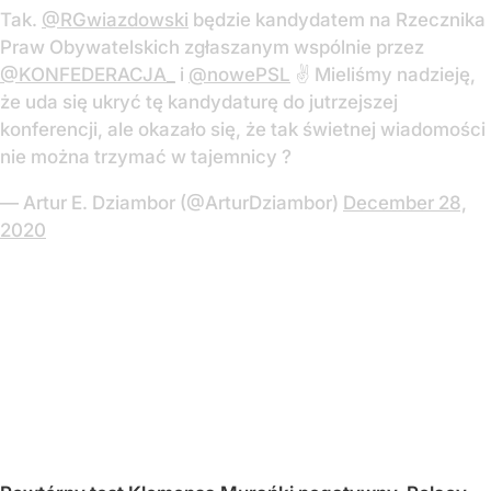
Tak.
@RGwiazdowski
będzie kandydatem na Rzecznika
Praw Obywatelskich zgłaszanym wspólnie przez
@KONFEDERACJA_
i
@nowePSL
✌️ Mieliśmy nadzieję,
że uda się ukryć tę kandydaturę do jutrzejszej
konferencji, ale okazało się, że tak świetnej wiadomości
nie można trzymać w tajemnicy ?
— Artur E. Dziambor (@ArturDziambor)
December 28,
2020