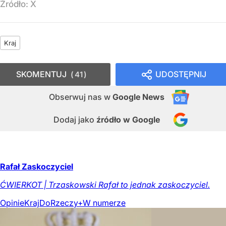
Źródło:
X
Kraj
SKOMENTUJ
UDOSTĘPNIJ
41
Obserwuj nas
w
Google News
Dodaj jako
źródło w Google
Rafał Zaskoczyciel
ĆWIERKOT | Trzaskowski Rafał to jednak zaskoczyciel.
Opinie
Kraj
DoRzeczy+
W numerze