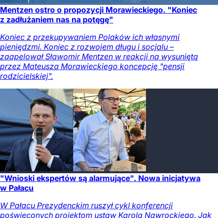
Mentzen ostro o propozycji Morawieckiego. "Koniec
z zadłużaniem nas na potęgę"
Koniec z przekupywaniem Polaków ich własnymi
pieniędzmi. Koniec z rozwojem długu i socjalu –
zaapelował Sławomir Mentzen w reakcji na wysuniętą
przez Mateusza Morawieckiego koncepcję "pensji
rodzicielskiej".
"Wnioski ekspertów są alarmujące". Nowa inicjatywa
w Pałacu
W Pałacu Prezydenckim ruszył cykl konferencji
poświęconych projektom ustaw Karola Nawrockiego. Jak