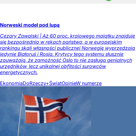
Norweski model pod lupą
Cezary Zawalski | Aż 60 proc. krajowego majątku znajduje
się bezpośrednio w rękach państwa, a w europejskim
rankingu skali własności publicznej Norwegię wyprzedzają
jedynie Białoruś i Rosja. Krytycy tego systemu słusznie
zauważają, że zamożność Oslo to nie zasługa genialnych
urzędników, lecz unikalnej obfitości surowców
energetycznych.
Ekonomia
DoRzeczy+
Świat
Opinie
W numerze