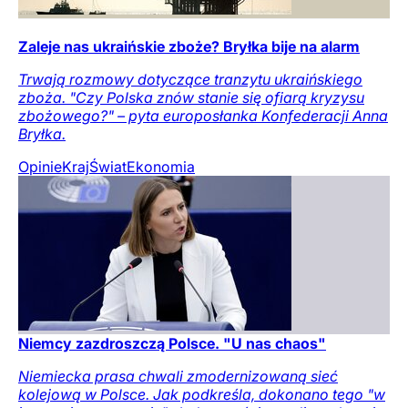
Zaleje nas ukraińskie zboże? Bryłka bije na alarm
Trwają rozmowy dotyczące tranzytu ukraińskiego
zboża. "Czy Polska znów stanie się ofiarą kryzysu
zbożowego?" – pyta europosłanka Konfederacji Anna
Bryłka.
Opinie
Kraj
Świat
Ekonomia
Niemcy zazdroszczą Polsce. "U nas chaos"
Niemiecka prasa chwali zmodernizowaną sieć
kolejową w Polsce. Jak podkreśla, dokonano tego "w