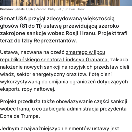
Budynek Senatu USA
/ Źródło:
PAP/EPA
/
Shawn Thew
Senat USA przyjął zdecydowaną większością
głosów (81 do 11) ustawę przewidującą szeroko
zakrojone sankcje wobec Rosji i Iranu. Projekt trafi
teraz do Izby Reprezentantów.
Ustawa, nazwana na cześć
zmarłego w lipcu
republikańskiego senatora Lindseya Grahama
, zakłada
nałożenie nowych sankcji na rosyjskich przedstawicieli
władz, sektor energetyczny oraz tzw. flotę cieni
wykorzystywaną do omijania ograniczeń dotyczących
eksportu ropy naftowej.
Projekt przedłuża także obowiązywanie części sankcji
wobec Iranu, o co zabiegała administracja prezydenta
Donalda Trumpa.
Jednym z najważniejszych elementów ustawy jest