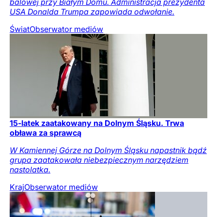
balowej przy Białym Domu. Administracja prezydenta
USA Donalda Trumpa zapowiada odwołanie.
Świat
Obserwator mediów
15-latek zaatakowany na Dolnym Śląsku. Trwa
obława za sprawcą
W Kamiennej Górze na Dolnym Śląsku napastnik bądź
grupa zaatakowała niebezpiecznym narzędziem
nastolatka.
Kraj
Obserwator mediów