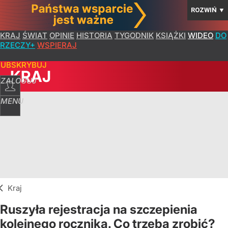
ROZWIŃ
▼
KRAJ
ŚWIAT
OPINIE
HISTORIA
TYGODNIK
KSIĄŻKI
WIDEO
DO
RZECZY+
WSPIERAJ
SUBSKRYBUJ
KRAJ
ZALOGUJ
MENU
Kraj
Ruszyła rejestracja na szczepienia
kolejnego rocznika. Co trzeba zrobić?