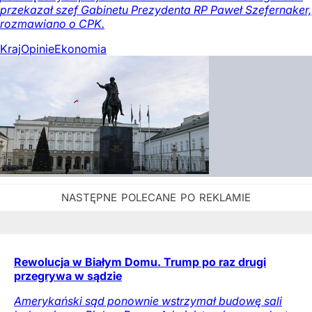
przekazał szef Gabinetu Prezydenta RP Paweł Szefernaker,
rozmawiano o CPK.
Kraj
Opinie
Ekonomia
Rewolucja w Białym Domu. Trump po raz drugi
przegrywa w sądzie
Amerykański sąd ponownie wstrzymał budowę sali