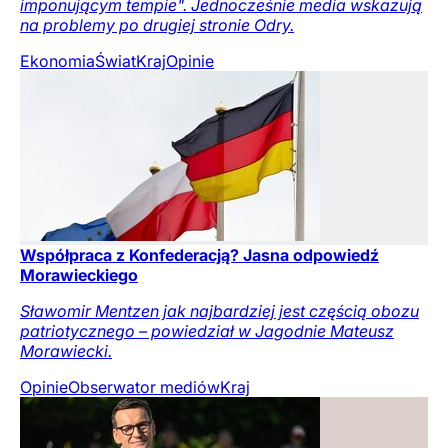
imponującym tempie". Jednocześnie media wskazują
na problemy po drugiej stronie Odry.
Ekonomia
Świat
Kraj
Opinie
Współpraca z Konfederacją? Jasna odpowiedź
Morawieckiego
Sławomir Mentzen jak najbardziej jest częścią obozu
patriotycznego – powiedział w Jagodnie Mateusz
Morawiecki.
Opinie
Obserwator mediów
Kraj