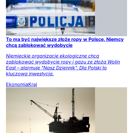
To ma być największe złoże ropy w Polsce. Niemcy
chcą zablokować wydobycie
Niemieckie organizacje ekologiczne chcą
zablokować wydobycie ropy i gazu ze złoża Wolin
East – alarmuje "Nasz Dziennik". Dla Polski to
kluczowa inwestycja.
Ekonomia
Kraj