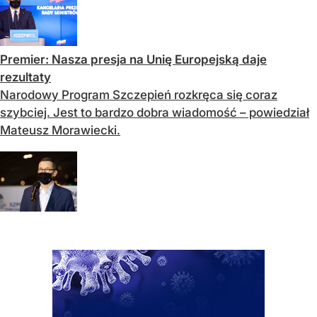
Premier: Nasza presja na Unię Europejską daje
rezultaty
Narodowy Program Szczepień rozkręca się coraz
szybciej. Jest to bardzo dobra wiadomość – powiedział
Mateusz Morawiecki.