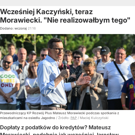
Wcześniej Kaczyński, teraz
Morawiecki. "Nie realizowałbym tego"
Dodano:
wczoraj
21:16
Przewodniczący KP Rozwój Plus Mateusz Morawiecki podczas spotkania z
mieszkańcami na osiedlu Jagodno
/ Źródło:
PAP
/
Maciej Kulczyński
Dopłaty z podatków do kredytów? Mateusz
Morawiecki, podobnie jak wcześniej Jarosław