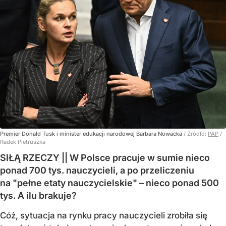
Premier Donald Tusk i minister edukacji narodowej Barbara Nowacka
/ Źródło:
PAP
/
Radek Pietruszka
SIŁĄ RZECZY || W Polsce pracuje w sumie nieco
ponad 700 tys. nauczycieli, a po przeliczeniu
na "pełne etaty nauczycielskie" – nieco ponad 500
tys. A ilu brakuje?
Cóż, sytuacja na rynku pracy nauczycieli zrobiła się