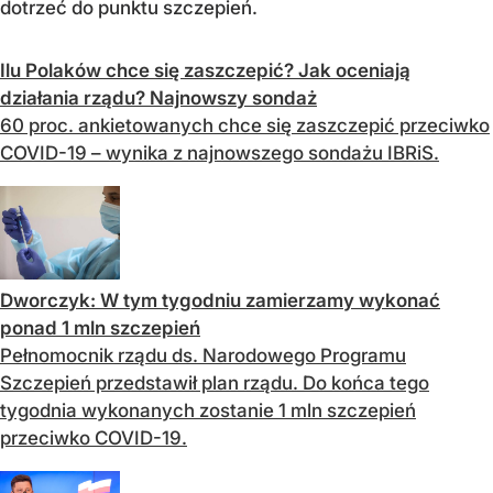
dotrzeć do punktu szczepień.
Ilu Polaków chce się zaszczepić? Jak oceniają
działania rządu? Najnowszy sondaż
60 proc. ankietowanych chce się zaszczepić przeciwko
COVID-19 – wynika z najnowszego sondażu IBRiS.
Dworczyk: W tym tygodniu zamierzamy wykonać
ponad 1 mln szczepień
Pełnomocnik rządu ds. Narodowego Programu
Szczepień przedstawił plan rządu. Do końca tego
tygodnia wykonanych zostanie 1 mln szczepień
przeciwko COVID-19.