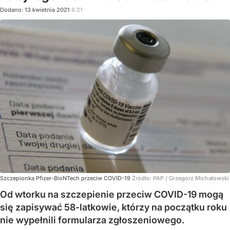
Dodano:
13
kwietnia
2021
8:21
Szczepionka Pfizer-BioNTech przeciw COVID-19
Źródło:
PAP
/
Grzegorz Michałowski
Od wtorku na szczepienie przeciw COVID-19 mogą
się zapisywać 58-latkowie, którzy na początku roku
nie wypełnili formularza zgłoszeniowego.