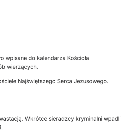
ało wpisane do kalendarza Kościoła
sób wierzących.
ościele Najświętszego Serca Jezusowego.
ewastacją. Wkrótce sieradzcy kryminalni wpadli
i.