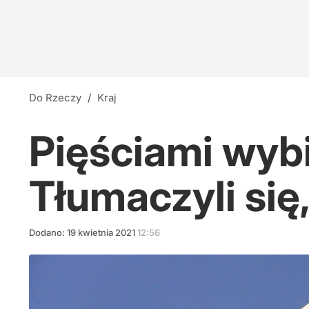
Do Rzeczy
/
Kraj
Pięściami wybi
Tłumaczyli się, 
Dodano:
19
kwietnia
2021
12:56