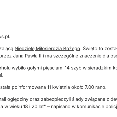
s.pl.
dzającą
Niedzielę Miłosierdzia Bożego
. Święto to zost
 przez Jana Pawła II i ma szczególne znaczenie dla o
lu wybiło gołymi pięściami 14 szyb w sieradzkim k
i.
stała poinformowana 11 kwietnia około 7.00 rano.
onali oględziny oraz zabezpieczyli ślady związane z d
w wieku 18 i 20 lat" – napisano w komunikacie policj