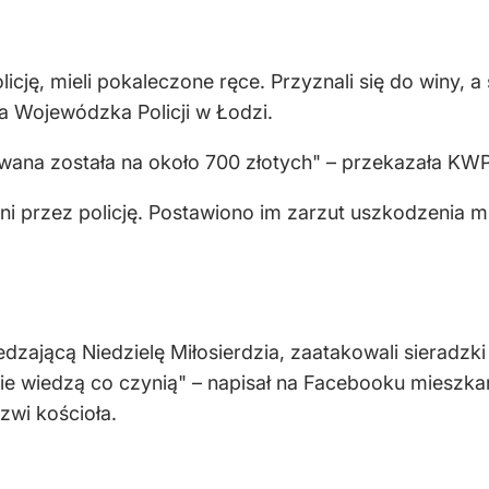
icję, mieli pokaleczone ręce. Przyznali się do winy,
 Wojewódzka Policji w Łodzi.
ana została na około 700 złotych" – przekazała KWP
ni przez policję. Postawiono im zarzut uszkodzenia m
zającą Niedzielę Miłosierdzia, zaatakowali sieradzk
 wiedzą co czynią" – napisał na Facebooku mieszkani
zwi kościoła.