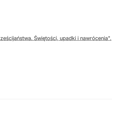
ześcijaństwa. Świętości, upadki i nawrócenia".