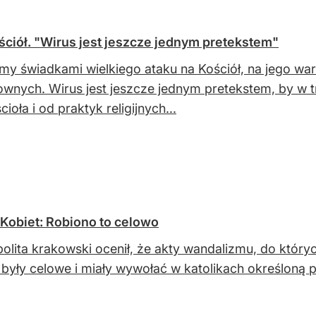
ościół. "Wirus jest jeszcze jednym pretekstem"
my świadkami wielkiego ataku na Kościół, na jego wart
ownych. Wirus jest jeszcze jednym pretekstem, by w t
ioła i od praktyk religijnych...
Kobiet: Robiono to celowo
olita krakowski ocenił, że akty wandalizmu, do któr
 były celowe i miały wywołać w katolikach określoną 