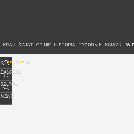
Udostępnij
26
Skomentuj
KRAJ
ŚWIAT
OPINIE
HISTORIA
TYGODNIK
KSIĄŻKI
WI
SUBSKRYBUJ
ZALOGUJ
SZUKAJ
MENU