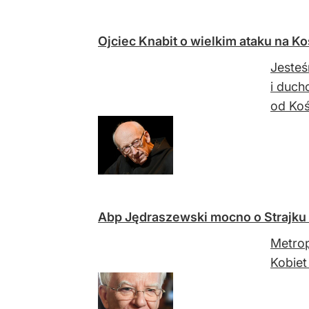
Ojciec Knabit o wielkim ataku na K
Jesteś
i duch
od Kośc
Abp Jędraszewski mocno o Strajku 
Metrop
Kobiet