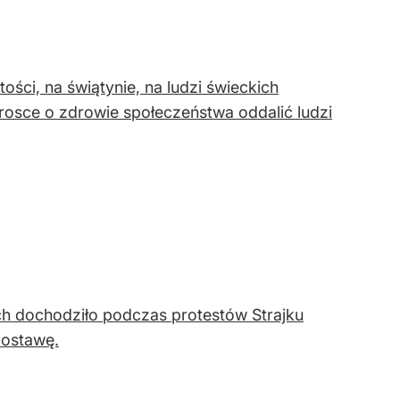
ości, na świątynie, na ludzi świeckich
rosce o zdrowie społeczeństwa oddalić ludzi
ych dochodziło podczas protestów Strajku
postawę.