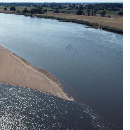
ozi więzieniem
pożyczka
aczyński wyjaśnia