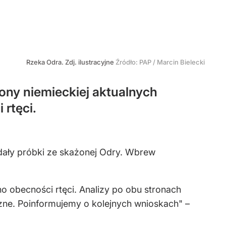
Rzeka Odra. Zdj. ilustracyjne
Źródło:
PAP
/
Marcin Bielecki
rony niemieckiej aktualnych
rtęci.
dały próbki ze skażonej Odry. Wbrew
no obecności rtęci. Analizy po obu stronach
zne. Poinformujemy o kolejnych wnioskach" –