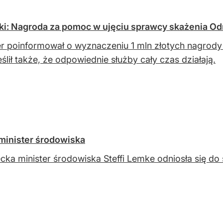
ki: Nagroda za pomoc w ujęciu sprawcy skażenia Od
r poinformował o wyznaczeniu 1 mln złotych nagrody
ślił także, że odpowiednie służby cały czas działają.
minister środowiska
cka minister środowiska Steffi Lemke odniosła się do 