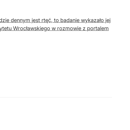
dzie dennym jest rtęć, to badanie wykazało jej
sytetu Wrocławskiego w rozmowie z portalem