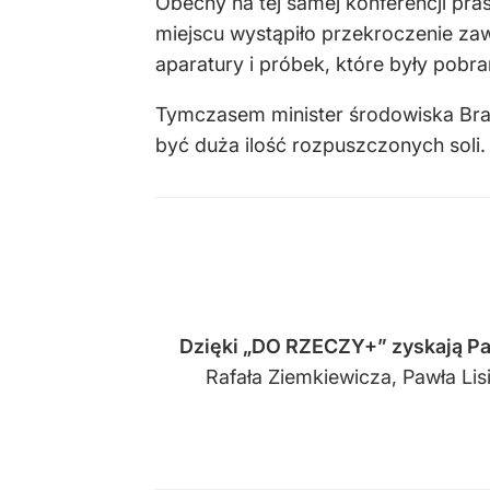
Obecny na tej samej konferencji pr
miejscu wystąpiło przekroczenie zaw
aparatury i próbek, które były pobra
Tymczasem minister środowiska Bran
być duża ilość rozpuszczonych soli.
Dzięki
„DO RZECZY+” zyskają Pa
Rafała Ziemkiewicza, Pawła Li