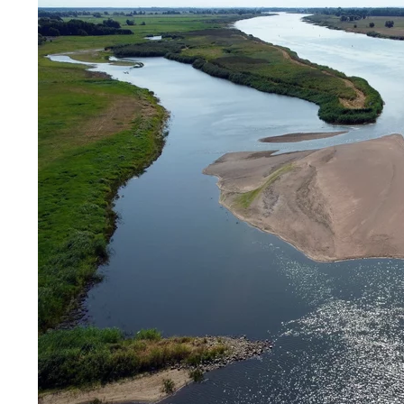
Trump wściekł się na ujawnione informacje. Gr
4
Polska spółka szuka ratunku. Wielomilionowa 
1
PiS proponuje deportację części Ukraińców. K
26