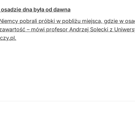
w osadzie dna była od dawna
 Niemcy pobrali próbki w pobliżu miejsca, gdzie w osa
zawartość – mówi profesor Andrzej Solecki z Uniwer
zy.pl.