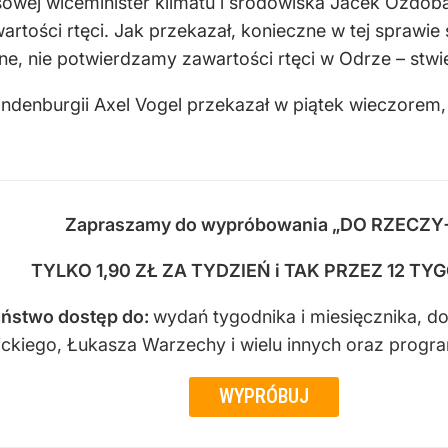
asowej wiceminister klimatu i środowiska Jacek Ozdo
artości rtęci. Jak przekazał, konieczne w tej sprawi
ne, nie potwierdzamy zawartości rtęci w Odrze – stwie
denburgii Axel Vogel przekazał w piątek wieczorem,
Zapraszamy do wypróbowania „DO RZECZY
TYLKO 1,90 ZŁ ZA TYDZIEŃ i TAK PRZEZ 12 TY
ństwo dostęp do
:
wydań tygodnika i miesięcznika, d
sickiego, Łukasza Warzechy i wielu innych oraz progr
WYPRÓBUJ