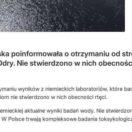
iska poinformowała o otrzymaniu od st
ry. Nie stwierdzono w nich obecności 
aniu wyników z niemieckich laboratoriów, które ba
om nie stwierdzono w nich obecności rtęci.
iemieckiej aktualne wyniki badań wody. Nie stwierdzo
. W Polsce trwają kompleksowe badania toksykologic
.