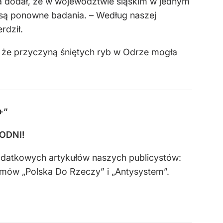
ba dodał, że w województwie śląskim w jednym
e są ponowne badania. – Według naszej
rdził.
 że przyczyną śniętych ryb w Odrze mogła
+”
GODNI!
odatkowych artykułów naszych publicystów:
amów „Polska Do Rzeczy” i „Antysystem”.