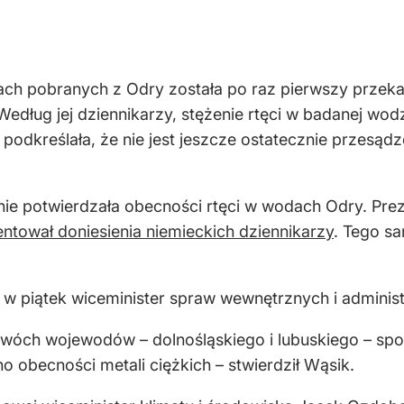
ch pobranych z Odry została po raz pierwszy przek
Według jej dziennikarzy, stężenie rtęci w badanej wod
podkreślała, że nie jest jeszcze ostatecznie przesądzo
nie potwierdzała obecności rtęci w wodach Odry. Pr
ntował doniesienia niemieckich dziennikarzy
. Tego s
w piątek wiceminister spraw wewnętrznych i administr
 dwóch wojewodów – dolnośląskiego i lubuskiego – 
 obecności metali ciężkich – stwierdził Wąsik.