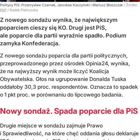
Politycy PiS: Przemysław Czarnek, Jarosław Kaczyński i Mariusz Błaszczak
/ Źródło:
PAP
/
Radek Pietruszka
Z nowego sondażu wynika, że największym
poparciem cieszy się KO. Drugi jest PiS,
ale poparcie dla partii wyraźnie spadło. Podium
zamyka Konfederacja.
Z nowego sondażu poparcia dla partii politycznych,
przeprowadzonego przez ośrodek Opinia24, wynika,
że na najwyższy wynik może liczyć Koalicja
Obywatelska. Głos na ugrupowanie Donalda Tuska
oddałoby 30,3 proc. respondentów. Oznacza to spadek
o 1 pkt proc. w porównaniu do lipcowego badania.
Nowy sondaż. Spada poparcie dla PiS
Drugie miejsce w sondażu zajmuje Prawo
i Sprawiedliwość, na które chęć oddania głosu deklaruje