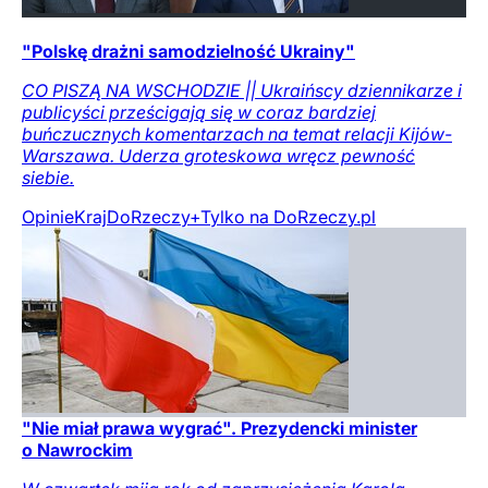
"Polskę drażni samodzielność Ukrainy"
CO PISZĄ NA WSCHODZIE || Ukraińscy dziennikarze i
publicyści prześcigają się w coraz bardziej
buńczucznych komentarzach na temat relacji Kijów-
Warszawa. Uderza groteskowa wręcz pewność
siebie.
Opinie
Kraj
DoRzeczy+
Tylko na DoRzeczy.pl
"Nie miał prawa wygrać". Prezydencki minister
o Nawrockim