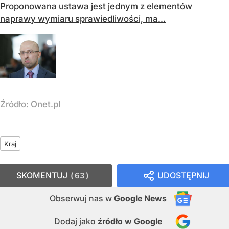
Proponowana ustawa jest jednym z elementów
naprawy wymiaru sprawiedliwości, ma...
Źródło:
Onet.pl
Kraj
SKOMENTUJ
UDOSTĘPNIJ
63
Obserwuj nas
w
Google News
Dodaj jako
źródło w Google