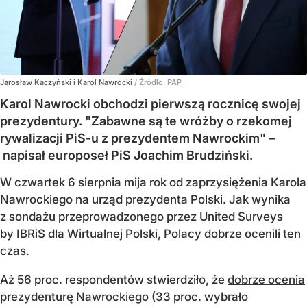
Jarosław Kaczyński i Karol Nawrocki
/ Źródło:
PAP
Karol Nawrocki obchodzi pierwszą rocznicę swojej
prezydentury. "Zabawne są te wróżby o rzekomej
rywalizacji PiS-u z prezydentem Nawrockim" –
napisał europoseł PiS Joachim Brudziński.
W czwartek 6 sierpnia mija rok od zaprzysiężenia Karola
Nawrockiego na urząd prezydenta Polski. Jak wynika
z sondażu przeprowadzonego przez United Surveys
by IBRiS dla Wirtualnej Polski, Polacy dobrze ocenili ten
czas.
Aż 56 proc. respondentów stwierdziło, że
dobrze ocenia
prezydenturę Nawrockiego
(33 proc. wybrało