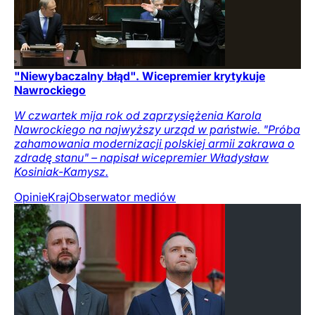
"Niewybaczalny błąd". Wicepremier krytykuje
Nawrockiego
W czwartek mija rok od zaprzysiężenia Karola
Nawrockiego na najwyższy urząd w państwie. "Próba
zahamowania modernizacji polskiej armii zakrawa o
zdradę stanu" – napisał wicepremier Władysław
Kosiniak-Kamysz.
Opinie
Kraj
Obserwator mediów