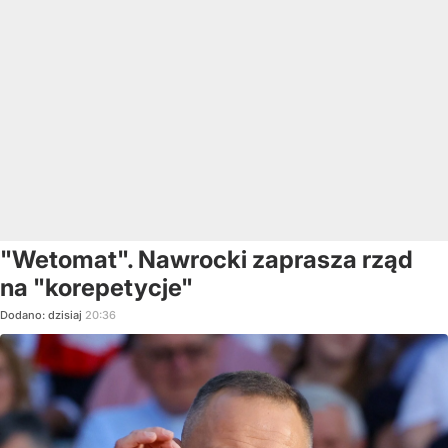
"Wetomat". Nawrocki zaprasza rząd
na "korepetycje"
Dodano:
dzisiaj
20:36