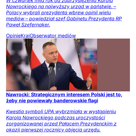
W czwartek mija rok od zaprzysiężenia Karola
Nawrockiego na najwyższy urząd w państwie. –
Polacy wybrali prezydenta wbrew opinii wielu
mediów – powiedział szef Gabinetu Prezydenta RP
Paweł Szefernaker.
Opinie
Kraj
Obserwator mediów
Nawrocki: Strategicznym interesem Polski jest to,
żeby nie powiewały banderowskie flagi
Kwestia symboli UPA wybrzmiała w wystąpieniu
Karola Nawrockiego podczas uroczystości
zorganizowanej przed Pałacem Prezydenckim z
okazji pierwszej rocznicy objęcia urzędu.