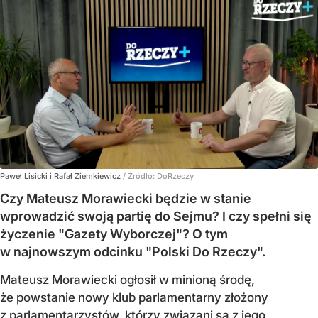
Paweł Lisicki i Rafał Ziemkiewicz
/ Źródło:
DoRzeczy
Czy Mateusz Morawiecki będzie w stanie
wprowadzić swoją partię do Sejmu? I czy spełni się
życzenie "Gazety Wyborczej"? O tym
w najnowszym odcinku "Polski Do Rzeczy".
Mateusz Morawiecki ogłosił w minioną środę,
że powstanie nowy klub parlamentarny złożony
z parlamentarzystów, którzy związani są z jego