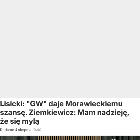
Lisicki: "GW" daje Morawieckiemu
szansę. Ziemkiewicz: Mam nadzieję,
że się mylą
Dodano:
4
sierpnia
19:00