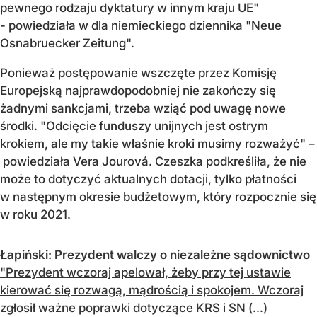
pewnego rodzaju dyktatury w innym kraju UE"
- powiedziała w dla niemieckiego dziennika "Neue
Osnabruecker Zeitung".
Ponieważ postępowanie wszczęte przez Komisję
Europejską najprawdopodobniej nie zakończy się
żadnymi sankcjami, trzeba wziąć pod uwagę nowe
środki. "Odcięcie funduszy unijnych jest ostrym
krokiem, ale my takie właśnie kroki musimy rozważyć" –
powiedziała Vera Jourová. Czeszka podkreśliła, że nie
może to dotyczyć aktualnych dotacji, tylko płatności
w następnym okresie budżetowym, który rozpocznie się
w roku 2021.
Łapiński: Prezydent walczy o niezależne sądownictwo
"Prezydent wczoraj apelował, żeby przy tej ustawie
kierować się rozwagą, mądrością i spokojem. Wczoraj
zgłosił ważne poprawki dotyczące KRS i SN (...)