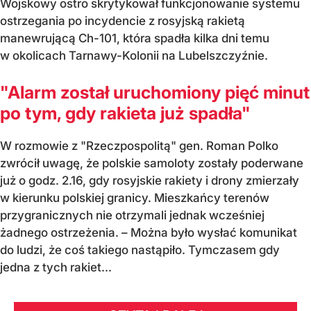
Wojskowy ostro skrytykował funkcjonowanie systemu
ostrzegania po incydencie z rosyjską rakietą
manewrującą Ch-101, która spadła kilka dni temu
w okolicach Tarnawy-Kolonii na Lubelszczyźnie.
"Alarm został uruchomiony pięć minut
po tym, gdy rakieta już spadła"
W rozmowie z "Rzeczpospolitą" gen. Roman Polko
zwrócił uwagę, że polskie samoloty zostały poderwane
już o godz. 2.16, gdy rosyjskie rakiety i drony zmierzały
w kierunku polskiej granicy. Mieszkańcy terenów
przygranicznych nie otrzymali jednak wcześniej
żadnego ostrzeżenia. – Można było wysłać komunikat
do ludzi, że coś takiego nastąpiło. Tymczasem gdy
jedna z tych rakiet...