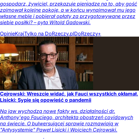
gospodarz, żywiciel, przekazuje pieniądze na to, aby gość
zajmował kolejne pokoje, a w końcu wynajmował mu jego
własne meble i pobierał opłaty za przygotowywane przez
siebie posiłki? – pyta Witold Gadowski.
Opinie
Kraj
Tylko na DoRzeczy.pl
DoRzeczy+
Cejrowski: Wreszcie widać, jak Fauci wszystkich okłamał.
Lisicki: Sypie się opowieść o pandemii
Na jaw wychodzą nowe fakty ws. działalności dr.
Anthony'ego Fauciego, architekta obostrzeń covidowych
na świecie. O bulwersującej sprawie rozmawiają w
"Antysystemie" Paweł Lisicki i Wojciech Cejrowski.