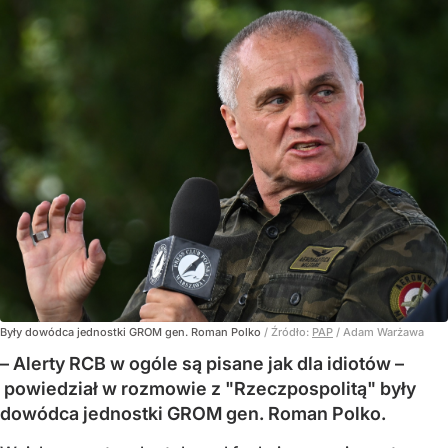
Były dowódca jednostki GROM gen. Roman Polko
/ Źródło:
PAP
/
Adam Warżawa
– Alerty RCB w ogóle są pisane jak dla idiotów –
powiedział w rozmowie z "Rzeczpospolitą" były
dowódca jednostki GROM gen. Roman Polko.