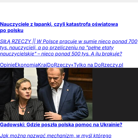
Nauczyciele z łapanki, czyli katastrofa oświatowa
po polsku
SIŁĄ RZECZY || W Polsce pracuje w sumie nieco ponad 700
tys. nauczycieli, a po przeliczeniu na "pełne etaty
nauczycielskie" – nieco ponad 500 tys. A ilu brakuje?
Opinie
Ekonomia
Kraj
DoRzeczy+
Tylko na DoRzeczy.pl
Gadowski: Gdzie poszła polska pomoc na Ukrainie?
Jak można nazwać mechanizm, w myśl którego