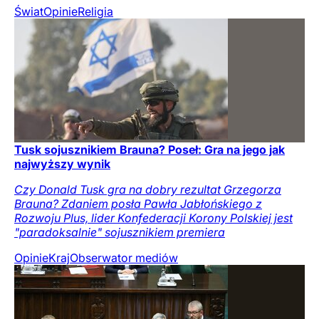
Świat
Opinie
Religia
Tusk sojusznikiem Brauna? Poseł: Gra na jego jak
najwyższy wynik
Czy Donald Tusk gra na dobry rezultat Grzegorza
Brauna? Zdaniem posła Pawła Jabłońskiego z
Rozwoju Plus, lider Konfederacji Korony Polskiej jest
"paradoksalnie" sojusznikiem premiera
Opinie
Kraj
Obserwator mediów