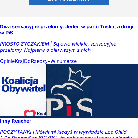
Dwa sensacyjne przełomy. Jeden w partii Tuska, a drugi
w PiS
PROSTO ZYGZAKIEM | Są dwa wielkie, sensacyjne
przełomy. Najpierw o pierwszym z nich.
Opinie
Kraj
DoRzeczy+
W numerze
Inny Reacher
POCZYTANKI | Mówił mi kiedyś w wywiadzie Lee Child