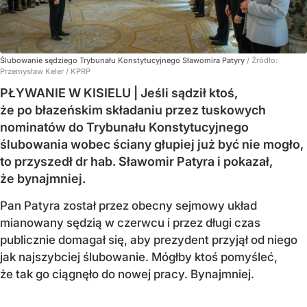
Ślubowanie sędziego Trybunału Konstytucyjnego Sławomira Patyry
/ Źródło:
Przemysław Keler / KPRP
PŁYWANIE W KISIELU | Jeśli sądził ktoś,
że po błazeńskim składaniu przez tuskowych
nominatów do Trybunału Konstytucyjnego
ślubowania wobec ściany głupiej już być nie mogło,
to przyszedł dr hab. Sławomir Patyra i pokazał,
że bynajmniej.
Pan Patyra został przez obecny sejmowy układ
mianowany sędzią w czerwcu i przez długi czas
publicznie domagał się, aby prezydent przyjął od niego
jak najszybciej ślubowanie. Mógłby ktoś pomyśleć,
że tak go ciągnęło do nowej pracy. Bynajmniej.