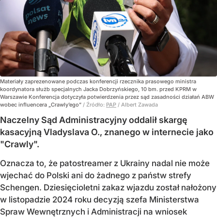
Materiały zaprezenowane podczas konferencji rzecznika prasowego ministra
koordynatora służb specjalnych Jacka Dobrzyńskiego, 10 bm. przed KPRM w
Warszawie Konferencja dotyczyła potwierdzenia przez sąd zasadności działań ABW
wobec influencera „Crawly’ego”
/ Źródło:
PAP
/
Albert Zawada
Naczelny Sąd Administracyjny oddalił skargę
kasacyjną Vladyslava O., znanego w internecie jako
"Crawly".
Oznacza to, że patostreamer z Ukrainy nadal nie może
wjechać do Polski ani do żadnego z państw strefy
Schengen. Dziesięcioletni zakaz wjazdu został nałożony
w listopadzie 2024 roku decyzją szefa Ministerstwa
Spraw Wewnętrznych i Administracji na wniosek