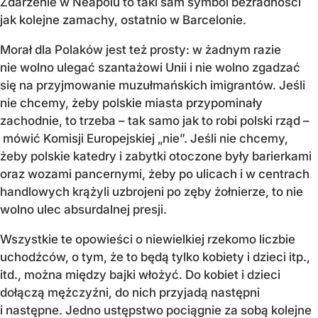
Zdarzenie w Neapolu to taki sam symbol bezradności
jak kolejne zamachy, ostatnio w Barcelonie.
Morał dla Polaków jest też prosty: w żadnym razie
nie wolno ulegać szantażowi Unii i nie wolno zgadzać
się na przyjmowanie muzułmańskich imigrantów. Jeśli
nie chcemy, żeby polskie miasta przypominały
zachodnie, to trzeba – tak samo jak to robi polski rząd –
mówić Komisji Europejskiej „nie”. Jeśli nie chcemy,
żeby polskie katedry i zabytki otoczone były barierkami
oraz wozami pancernymi, żeby po ulicach i w centrach
handlowych krążyli uzbrojeni po zęby żołnierze, to nie
wolno ulec absurdalnej presji.
Wszystkie te opowieści o niewielkiej rzekomo liczbie
uchodźców, o tym, że to będą tylko kobiety i dzieci itp.,
itd., można między bajki włożyć. Do kobiet i dzieci
dołączą mężczyźni, do nich przyjadą następni
i następne. Jedno ustępstwo pociągnie za sobą kolejne