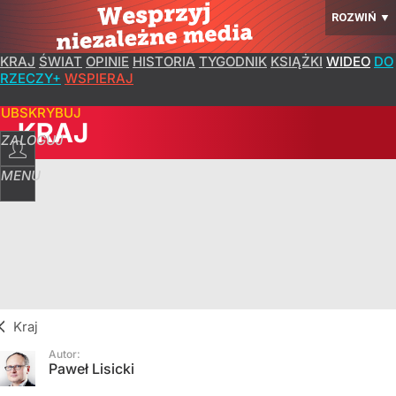
ROZWIŃ
▼
KRAJ
ŚWIAT
OPINIE
HISTORIA
TYGODNIK
KSIĄŻKI
WIDEO
DO
RZECZY+
WSPIERAJ
SUBSKRYBUJ
KRAJ
ZALOGUJ
MENU
Kraj
Autor:
Paweł Lisicki