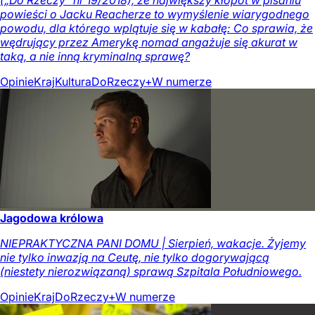
(„Do Rzeczy” nr 19/2018), że największy kłopot w pisaniu
powieści o Jacku Reacherze to wymyślenie wiarygodnego
powodu, dla którego wplątuje się w kabałę: Co sprawia, że
wędrujący przez Amerykę nomad angażuje się akurat w
taką, a nie inną kryminalną sprawę?
Opinie
Kraj
Kultura
DoRzeczy+
W numerze
Jagodowa królowa
NIEPRAKTYCZNA PANI DOMU | Sierpień, wakacje. Żyjemy
nie tylko inwazją na Ceutę, nie tylko dogorywającą
(niestety nierozwiązaną) sprawą Szpitala Południowego.
Opinie
Kraj
DoRzeczy+
W numerze