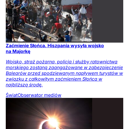
Zaćmienie Słońca. Hiszpania wysyła wojsko
na Majorkę
Wojsko, straż pożarna, policja i służby ratownictwa
morskiego zostaną zaangażowane w zabezpieczenie
Balearów przed spodziewanym napływem turystów w
związku z całkowitym zaćmieniem Słońca w
najbliższą środę.
Świat
Obserwator mediów