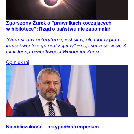
Zgorszony Żurek o "prawnikach koczujących
w bibliotece": Rząd o państwu nie zapomniał
"Opór strony autorytarnej jest silny, ale mamy plan i
konsekwentnie go realizujemy" – napisał w serwisie X
minister sprawiedliwości Waldemar Żurek.
Opinie
Kraj
Nieobliczalność – przypadłość imperium