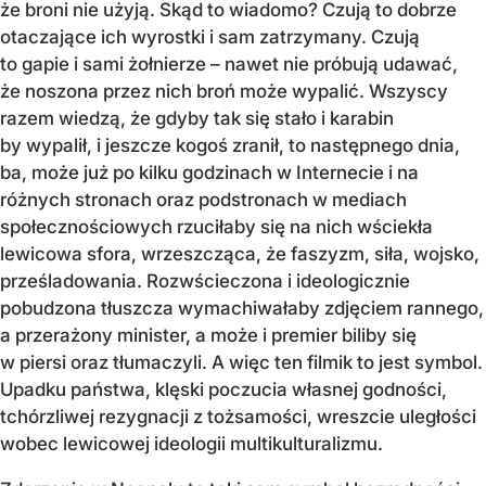
że broni nie użyją. Skąd to wiadomo? Czują to dobrze
otaczające ich wyrostki i sam zatrzymany. Czują
to gapie i sami żołnierze – nawet nie próbują udawać,
że noszona przez nich broń może wypalić. Wszyscy
razem wiedzą, że gdyby tak się stało i karabin
by wypalił, i jeszcze kogoś zranił, to następnego dnia,
ba, może już po kilku godzinach w Internecie i na
różnych stronach oraz podstronach w mediach
społecznościowych rzuciłaby się na nich wściekła
lewicowa sfora, wrzeszcząca, że faszyzm, siła, wojsko,
prześladowania. Rozwścieczona i ideologicznie
pobudzona tłuszcza wymachiwałaby zdjęciem rannego,
a przerażony minister, a może i premier biliby się
w piersi oraz tłumaczyli. A więc ten filmik to jest symbol.
Upadku państwa, klęski poczucia własnej godności,
tchórzliwej rezygnacji z tożsamości, wreszcie uległości
wobec lewicowej ideologii multikulturalizmu.