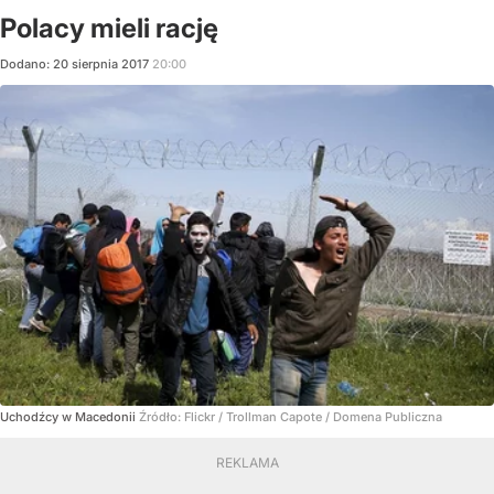
Polacy mieli rację
Dodano:
20
sierpnia
2017
20:00
Uchodźcy w Macedonii
Źródło:
Flickr / Trollman Capote / Domena Publiczna