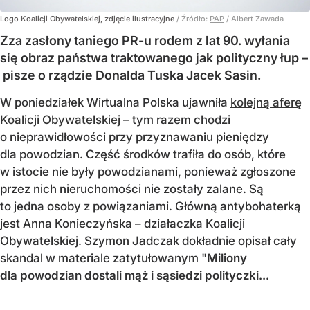
Logo Koalicji Obywatelskiej, zdjęcie ilustracyjne
/ Źródło:
PAP
/
Albert Zawada
Zza zasłony taniego PR-u rodem z lat 90. wyłania
się obraz państwa traktowanego jak polityczny łup –
pisze o rządzie Donalda Tuska Jacek Sasin.
W poniedziałek Wirtualna Polska ujawniła
kolejną aferę
Koalicji Obywatelskiej
– tym razem chodzi
o nieprawidłowości przy przyznawaniu pieniędzy
dla powodzian. Część środków trafiła do osób, które
w istocie nie były powodzianami, ponieważ zgłoszone
przez nich nieruchomości nie zostały zalane. Są
to jedna osoby z powiązaniami. Główną antybohaterką
jest Anna Konieczyńska – działaczka Koalicji
Obywatelskiej. Szymon Jadczak dokładnie opisał cały
skandal w materiale zatytułowanym "
Miliony
dla powodzian dostali mąż i sąsiedzi polityczki...