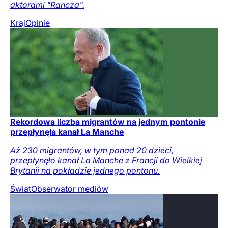
aktorami "Rancza".
Kraj
Opinie
Rekordowa liczba migrantów na jednym pontonie
przepłynęła kanał La Manche
Aż 230 migrantów, w tym ponad 20 dzieci,
przepłynęło kanał La Manche z Francji do Wielkiej
Brytanii na pokładzie jednego pontonu.
Świat
Obserwator mediów