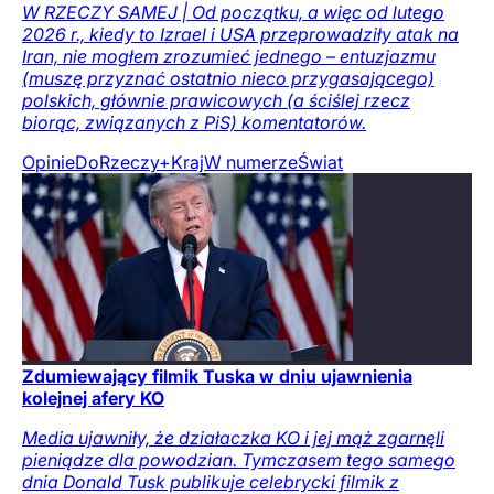
W RZECZY SAMEJ | Od początku, a więc od lutego
2026 r., kiedy to Izrael i USA przeprowadziły atak na
Iran, nie mogłem zrozumieć jednego – entuzjazmu
(muszę przyznać ostatnio nieco przygasającego)
polskich, głównie prawicowych (a ściślej rzecz
biorąc, związanych z PiS) komentatorów.
Opinie
DoRzeczy+
Kraj
W numerze
Świat
Zdumiewający filmik Tuska w dniu ujawnienia
kolejnej afery KO
Media ujawniły, że działaczka KO i jej mąż zgarnęli
pieniądze dla powodzian. Tymczasem tego samego
dnia Donald Tusk publikuje celebrycki filmik z