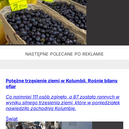
Potężne trzęsienie ziemi w Kolumbii. Rośnie bilans
ofiar
Co najmniej 111 osób zginęło, a 87 zostało rannych w
wyniku silnego trzęsienia ziemi, które w poniedziałek
nawiedziło zachodnią Kolumbię.
Świat