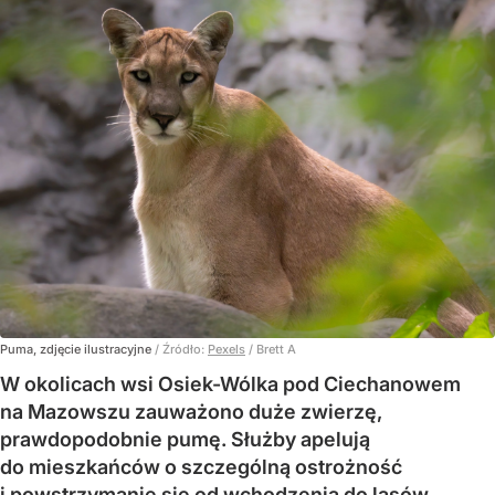
Puma, zdjęcie ilustracyjne
/ Źródło:
Pexels
/
Brett A
W okolicach wsi Osiek-Wólka pod Ciechanowem
na Mazowszu zauważono duże zwierzę,
prawdopodobnie pumę. Służby apelują
do mieszkańców o szczególną ostrożność
i powstrzymanie się od wchodzenia do lasów.