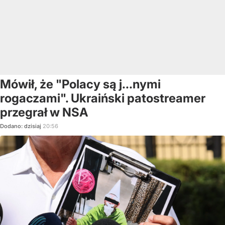
Mówił, że "Polacy są j...nymi
rogaczami". Ukraiński patostreamer
przegrał w NSA
Dodano:
dzisiaj
20:56