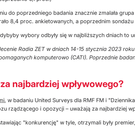
aniu do poprzedniego badania znacznie zmalała gr
ło 8,4 proc. ankietowanych, a poprzednim sondażu b
dybyby wybory odbyły się w najbliższych dniach to ud
ecenie Radia ZET w dniach 14-15 stycznia 2023 rok
omaganych komputerowo (CATI). Poprzednie badani
 za najbardziej wpływowego?
mi
, w badaniu United Surveys dla RMF FM i "Dzienni
ozu rządzącego i opozycji – uważają za najbardziej 
awiając "konkurencję" w tyle, otrzymali były premier,