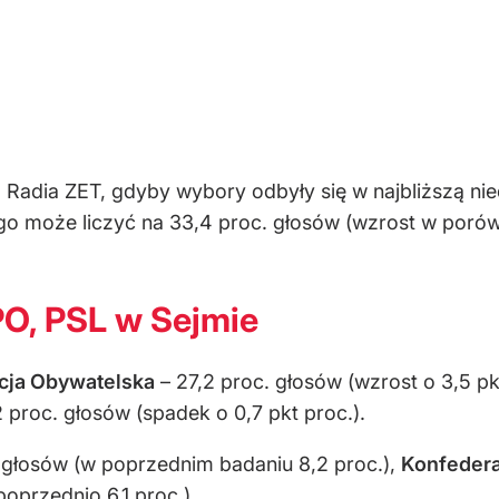
Radia ZET, gdyby wybory odbyły się w najbliższą nie
o może liczyć na 33,4 proc. głosów (wzrost w porów
PO, PSL w Sejmie
icja Obywatelska
– 27,2 proc. głosów (wzrost o 3,5 pk
proc. głosów (spadek o 0,7 pkt proc.).
. głosów (w poprzednim badaniu 8,2 proc.),
Konfeder
poprzednio 6,1 proc.)