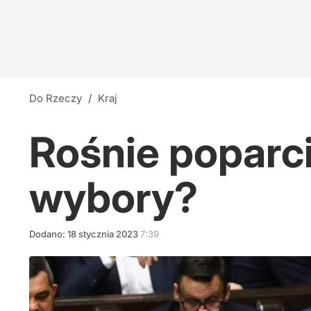
Do Rzeczy
/
Kraj
Rośnie poparci
wybory?
Dodano:
18
stycznia
2023
7:39