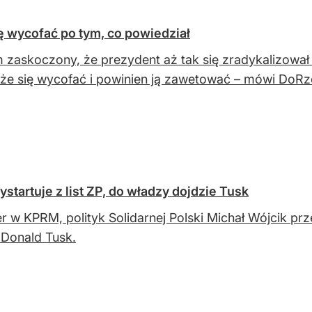
ę wycofać po tym, co powiedział
 zaskoczony, że prezydent aż tak się zradykalizował
że się wycofać i powinien ją zawetować – mówi DoRze
ystartuje z list ZP, do władzy dojdzie Tusk
er w KPRM, polityk Solidarnej Polski Michał Wójcik prz
Donald Tusk.