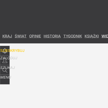
Udostępnij
9
Skomentuj
KRAJ
ŚWIAT
OPINIE
HISTORIA
TYGODNIK
KSIĄŻKI
WI
SUBSKRYBUJ
ZALOGUJ
SZUKAJ
MENU