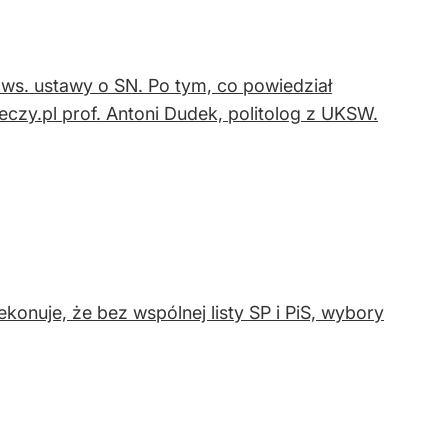
 ws. ustawy o SN. Po tym, co powiedział
czy.pl prof. Antoni Dudek, politolog z UKSW.
ekonuje, że bez wspólnej listy SP i PiS, wybory