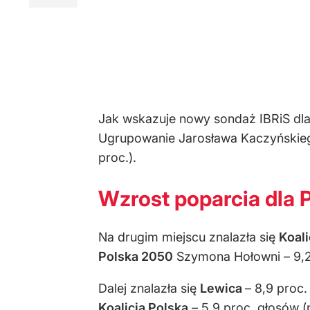
Jak wskazuje nowy sondaż IBRiS dla 
Ugrupowanie Jarosława Kaczyńskieg
proc.).
Wzrost poparcia dla 
Na drugim miejscu znalazła się
Koal
Polska 2050
Szymona Hołowni – 9,2 
Dalej znalazła się
Lewica
– 8,9 proc
Koalicja Polska
– 5,9 proc. głosów (