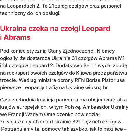
na Leopardach 2. To 21 załóg czołgów oraz personel
techniczny do ich obsługi.
Ukraina czeka na czołgi Leopard
i Abrams
Pod koniec stycznia Stany Zjednoczone i Niemcy
ogłosiły, że dostarczą Ukrainie 31 czołgów Abrams M1
i 14 czołgów Leopard 2. Dodatkowo Berlin wydał zgodę
na reeksport swoich czołgów do Kijowa przez państwa
trzecie. Według ministra obrony RFN Borisa Pistoriusa
pierwsze Leopardy trafią na Ukrainę wiosną br.
Cała zachodnia koalicja pancerna ma obejmować kilka
krajów europejskich, w tym Polskę. Ambasador Ukrainy
we Francji Wadym Omelczenko powiedział,
że
sojusznicy obiecali Ukrainie 321 ciężkich czołgów
. –
Potrzebujemy tej pomocy tak szybko, jak to możliwe –