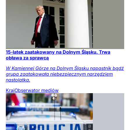
15-latek zaatakowany na Dolnym Śląsku. Trwa
obława za sprawcą
W Kamiennej Górze na Dolnym Śląsku napastnik bądź
grupa zaatakowała niebezpiecznym narzędziem
nastolatka.
Kraj
Obserwator mediów