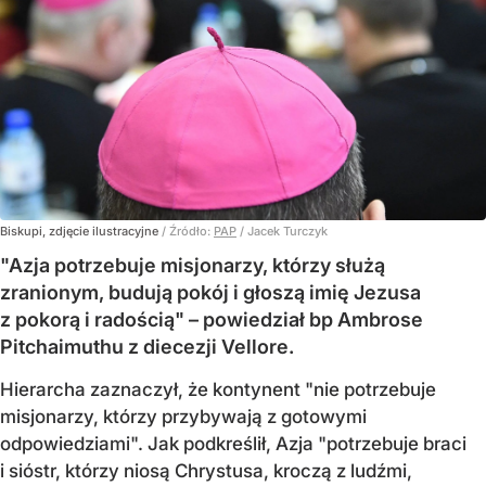
Biskupi, zdjęcie ilustracyjne
/ Źródło:
PAP
/
Jacek Turczyk
"Azja potrzebuje misjonarzy, którzy służą
zranionym, budują pokój i głoszą imię Jezusa
z pokorą i radością" – powiedział bp Ambrose
Pitchaimuthu z diecezji Vellore.
Hierarcha zaznaczył, że kontynent "nie potrzebuje
misjonarzy, którzy przybywają z gotowymi
odpowiedziami". Jak podkreślił, Azja "potrzebuje braci
i sióstr, którzy niosą Chrystusa, kroczą z ludźmi,