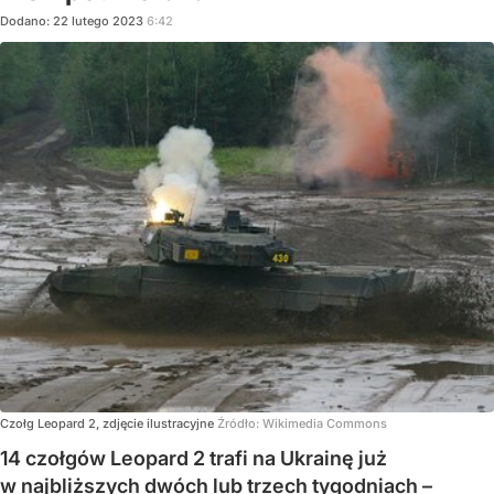
Dodano:
22
lutego
2023
6:42
Czołg Leopard 2, zdjęcie ilustracyjne
Źródło:
Wikimedia Commons
14 czołgów Leopard 2 trafi na Ukrainę już
w najbliższych dwóch lub trzech tygodniach –