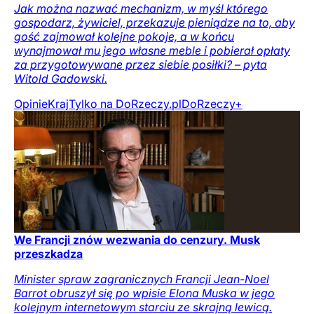
Jak można nazwać mechanizm, w myśl którego
gospodarz, żywiciel, przekazuje pieniądze na to, aby
gość zajmował kolejne pokoje, a w końcu
wynajmował mu jego własne meble i pobierał opłaty
za przygotowywane przez siebie posiłki? – pyta
Witold Gadowski.
Opinie
Kraj
Tylko na DoRzeczy.pl
DoRzeczy+
We Francji znów wezwania do cenzury. Musk
przeszkadza
Minister spraw zagranicznych Francji Jean-Noel
Barrot obruszył się po wpisie Elona Muska w jego
kolejnym internetowym starciu ze skrajną lewicą.