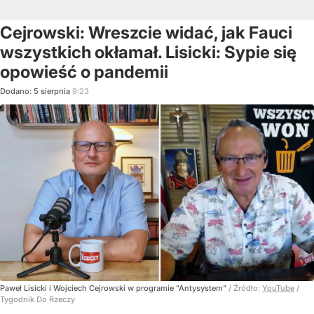
Cejrowski: Wreszcie widać, jak Fauci
wszystkich okłamał. Lisicki: Sypie się
opowieść o pandemii
Dodano:
5
sierpnia
9:23
Paweł Lisicki i Wojciech Cejrowski w programie "Antysystem"
/ Źródło:
YouTube
/
Tygodnik Do Rzeczy