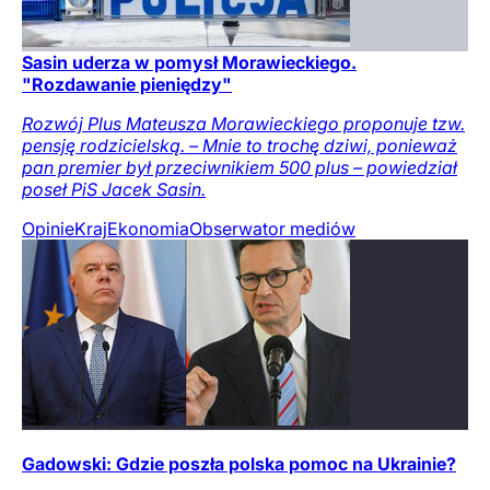
Sasin uderza w pomysł Morawieckiego.
"Rozdawanie pieniędzy"
Rozwój Plus Mateusza Morawieckiego proponuje tzw.
pensję rodzicielską. – Mnie to trochę dziwi, ponieważ
pan premier był przeciwnikiem 500 plus – powiedział
poseł PiS Jacek Sasin.
Opinie
Kraj
Ekonomia
Obserwator mediów
Gadowski: Gdzie poszła polska pomoc na Ukrainie?