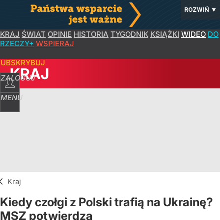
ROZWIŃ
▼
KRAJ
ŚWIAT
OPINIE
HISTORIA
TYGODNIK
KSIĄŻKI
WIDEO
DO
RZECZY+
WSPIERAJ
SUBSKRYBUJ
KRAJ
ZALOGUJ
MENU
Kraj
Kiedy czołgi z Polski trafią na Ukrainę?
MSZ potwierdza