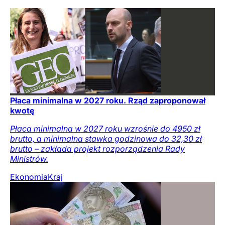
Płaca minimalna w 2027 roku. Rząd zaproponował
kwotę
Płaca minimalna w 2027 roku wzrośnie do 4950 zł
brutto, a minimalna stawka godzinowa do 32,30 zł
brutto – zakłada projekt rozporządzenia Rady
Ministrów.
Ekonomia
Kraj