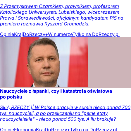
Z Przemysławem Czarnkiem, prawnikiem, profesorem
Katolickiego Uniwersytetu Lubelskiego, wiceprezesem
Prawa i Sprawiedliwości, oficjalnym kandydatem PiS na
premiera rozmawia Ryszard Gromadzki.
Opinie
Kraj
DoRzeczy+
W numerze
Tylko na DoRzeczy.pl
Nauczyciele z łapanki, czyli katastrofa oświatowa
po polsku
SIŁĄ RZECZY || W Polsce pracuje w sumie nieco ponad 700
tys. nauczycieli, a po przeliczeniu na "pełne etaty
nauczycielskie" – nieco ponad 500 tys. A ilu brakuje?
Opinie
Ekonomia
Kraj
DoRzeczy+
Tylko na DoRzeczy.pl