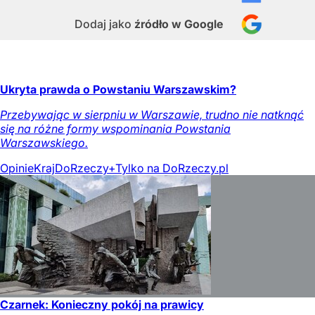
Dodaj jako
źródło w Google
Ukryta prawda o Powstaniu Warszawskim?
Przebywając w sierpniu w Warszawie, trudno nie natknąć
się na różne formy wspominania Powstania
Warszawskiego.
Opinie
Kraj
DoRzeczy+
Tylko na DoRzeczy.pl
Czarnek: Konieczny pokój na prawicy