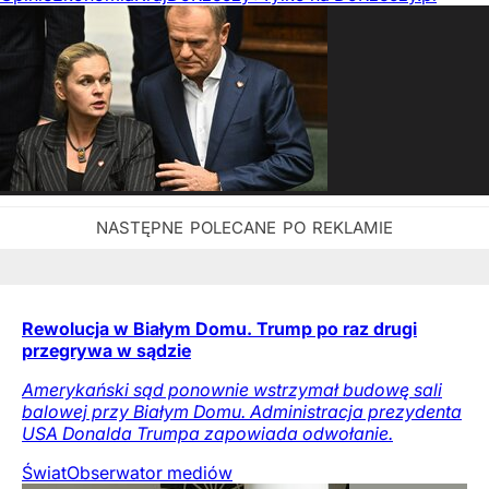
Rewolucja w Białym Domu. Trump po raz drugi
przegrywa w sądzie
Amerykański sąd ponownie wstrzymał budowę sali
balowej przy Białym Domu. Administracja prezydenta
USA Donalda Trumpa zapowiada odwołanie.
Świat
Obserwator mediów