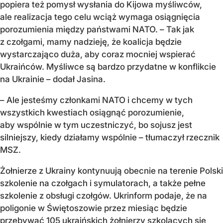
popiera też pomysł wysłania do Kijowa myśliwców,
ale realizacja tego celu wciąż wymaga osiągnięcia
porozumienia między państwami NATO. – Tak jak
z czołgami, mamy nadzieję, że koalicja będzie
wystarczająco duża, aby coraz mocniej wspierać
Ukraińców. Myśliwce są bardzo przydatne w konflikcie
na Ukrainie – dodał Jasina.
– Ale jesteśmy członkami NATO i chcemy w tych
wszystkich kwestiach osiągnąć porozumienie,
aby wspólnie w tym uczestniczyć, bo sojusz jest
silniejszy, kiedy działamy wspólnie – tłumaczył rzecznik
MSZ.
Żołnierze z Ukrainy kontynuują obecnie na terenie Polski
szkolenie na czołgach i symulatorach, a także pełne
szkolenie z obsługi czołgów. Ukrinform podaje, że na
poligonie w Świętoszowie przez miesiąc będzie
przebywać 105 ukraińskich żołnierzy szkolących się