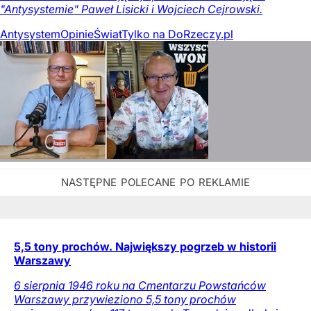
"Antysystemie" Paweł Lisicki i Wojciech Cejrowski.
Antysystem
Opinie
Świat
Tylko na DoRzeczy.pl
5,5 tony prochów. Największy pogrzeb w historii
Warszawy
6 sierpnia 1946 roku na Cmentarzu Powstańców
Warszawy przywieziono 5,5 tony prochów