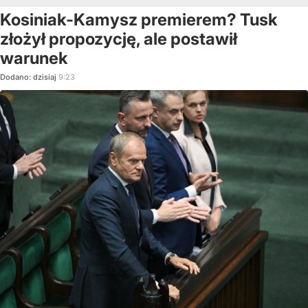
Kosiniak-Kamysz premierem? Tusk
złożył propozycję, ale postawił
warunek
Dodano:
dzisiaj
9:23