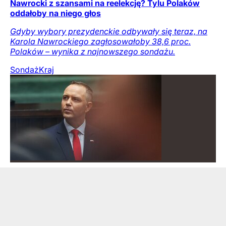
Nawrocki z szansami na reelekcję? Tylu Polaków
oddałoby na niego głos
Gdyby wybory prezydenckie odbywały się teraz, na
Karola Nawrockiego zagłosowałoby 38,6 proc.
Polaków – wynika z najnowszego sondażu.
Sondaż
Kraj