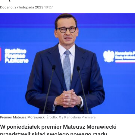
Dodano:
27
listopada
2023
16:27
Premier Mateusz Morawiecki
Źródło:
X
/
Kancelaria Premiera
W poniedziałek premier Mateusz Morawiecki
przedstawił skład swojego nowego rządu.