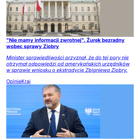
"Nie mamy informacji zwrotnej". Żurek bezradny
wobec sprawy Ziobry
Minister sprawiedliwości przyznał, że do tej pory nie
otrzymał odpowiedzi od amerykańskich urzędników
w sprawie wniosku o ekstradycję Zbigniewa Ziobry.
Opinie
Kraj