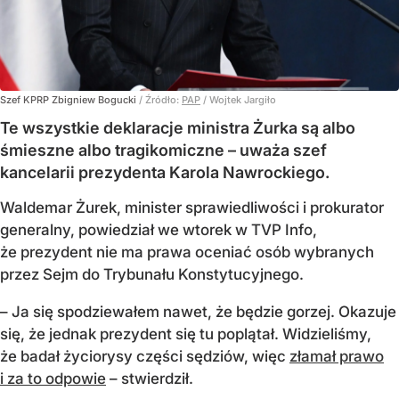
Szef KPRP Zbigniew Bogucki
/ Źródło:
PAP
/
Wojtek Jargiło
Te wszystkie deklaracje ministra Żurka są albo
śmieszne albo tragikomiczne – uważa szef
kancelarii prezydenta Karola Nawrockiego.
Waldemar Żurek, minister sprawiedliwości i prokurator
generalny, powiedział we wtorek w TVP Info,
że prezydent nie ma prawa oceniać osób wybranych
przez Sejm do Trybunału Konstytucyjnego.
– Ja się spodziewałem nawet, że będzie gorzej. Okazuje
się, że jednak prezydent się tu poplątał. Widzieliśmy,
że badał życiorysy części sędziów, więc
złamał prawo
i za to odpowie
– stwierdził.