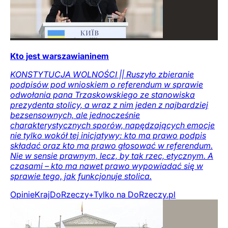
Kto jest warszawianinem
KONSTYTUCJA WOLNOŚCI || Ruszyło zbieranie
podpisów pod wnioskiem o referendum w sprawie
odwołania pana Trzaskowskiego ze stanowiska
prezydenta stolicy, a wraz z nim jeden z najbardziej
bezsensownych, ale jednocześnie
charakterystycznych sporów, napędzających emocje
nie tylko wokół tej inicjatywy: kto ma prawo podpis
składać oraz kto ma prawo głosować w referendum.
Nie w sensie prawnym, lecz, by tak rzec, etycznym. A
czasami – kto ma nawet prawo wypowiadać się w
sprawie tego, jak funkcjonuje stolica.
Opinie
Kraj
DoRzeczy+
Tylko na DoRzeczy.pl