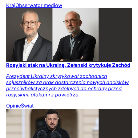
Kraj
Obserwator mediów
Rosyjski atak na Ukrainę. Zełenski krytykuje Zachód
Prezydent Ukrainy skrytykował zachodnich
sojuszników za brak dostarczenia nowych pocisków
przeciwbalistycznych zdolnych do ochrony przed
rosyjskimi atakami z powietrza.
Opinie
Świat