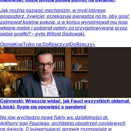
Jak można nazwać mechanizm, w myśl którego
gospodarz, żywiciel, przekazuje pieniądze na to, aby gość
zajmował kolejne pokoje, a w końcu wynajmował mu jego
własne meble i pobierał opłaty za przygotowywane przez
siebie posiłki? – pyta Witold Gadowski.
Opinie
Kraj
Tylko na DoRzeczy.pl
DoRzeczy+
Cejrowski: Wreszcie widać, jak Fauci wszystkich okłamał.
Lisicki: Sypie się opowieść o pandemii
Na jaw wychodzą nowe fakty ws. działalności dr.
Anthony'ego Fauciego, architekta obostrzeń covidowych
na świecie. O bulwersującej sprawie rozmawiają w