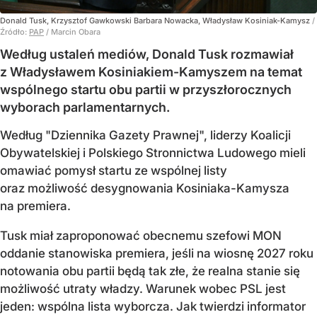
Donald Tusk, Krzysztof Gawkowski Barbara Nowacka, Władysław Kosiniak-Kamysz
/
Źródło:
PAP
/
Marcin Obara
Według ustaleń mediów, Donald Tusk rozmawiał
z Władysławem Kosiniakiem-Kamyszem na temat
wspólnego startu obu partii w przyszłorocznych
wyborach parlamentarnych.
Według "Dziennika Gazety Prawnej", liderzy Koalicji
Obywatelskiej i Polskiego Stronnictwa Ludowego mieli
omawiać pomysł startu ze wspólnej listy
oraz możliwość desygnowania Kosiniaka-Kamysza
na premiera.
Tusk miał zaproponować obecnemu szefowi MON
oddanie stanowiska premiera, jeśli na wiosnę 2027 roku
notowania obu partii będą tak złe, że realna stanie się
możliwość utraty władzy. Warunek wobec PSL jest
jeden: wspólna lista wyborcza. Jak twierdzi informator