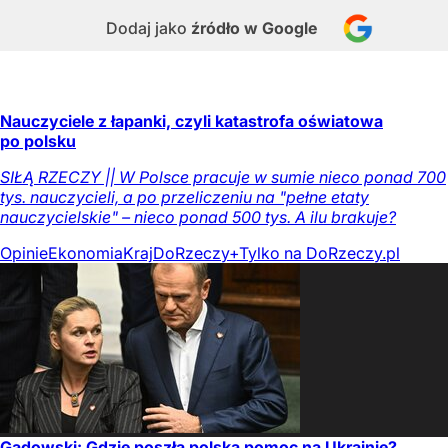
Dodaj jako
źródło w Google
Nauczyciele z łapanki, czyli katastrofa oświatowa
po polsku
SIŁĄ RZECZY || W Polsce pracuje w sumie nieco ponad 700
tys. nauczycieli, a po przeliczeniu na "pełne etaty
nauczycielskie" – nieco ponad 500 tys. A ilu brakuje?
Opinie
Ekonomia
Kraj
DoRzeczy+
Tylko na DoRzeczy.pl
Gadowski: Gdzie poszła polska pomoc na Ukrainie?