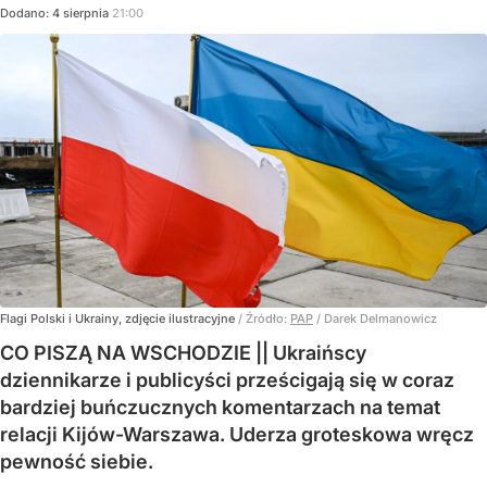
Dodano:
4
sierpnia
21:00
Flagi Polski i Ukrainy, zdjęcie ilustracyjne
/ Źródło:
PAP
/
Darek Delmanowicz
CO PISZĄ NA WSCHODZIE || Ukraińscy
dziennikarze i publicyści prześcigają się w coraz
bardziej buńczucznych komentarzach na temat
relacji Kijów-Warszawa. Uderza groteskowa wręcz
pewność siebie.