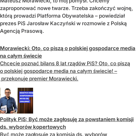
Mateusz Morawiecki, to mój pomysł. Chcemy
zaproponować nowe twarze. Trzeba zakończyć wojnę,
którą prowadzi Platforma Obywatelska – powiedział
prezes PiS Jarosław Kaczyński w rozmowie z Polską
Agencją Prasową.
Morawiecki: Oto, co piszą o polskiej gospodarce media
na całym świecie
Chcecie poznać bilans 8 lat rządów PiS? Oto, co piszą
o polskiej gospodarce media na całym świecie! –
przekonuje premier Morawiecki.
Polityk PiS: Być może zagłosuję za powstaniem komisji
ds. wyborów kopertowych
Być może zagłosuję za komisją ds. wyborów