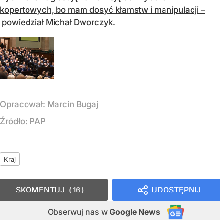
kopertowych, bo mam dosyć kłamstw i manipulacji –
powiedział Michał Dworczyk.
Opracował:
Marcin Bugaj
Źródło:
PAP
Kraj
SKOMENTUJ
UDOSTĘPNIJ
16
Obserwuj nas
w
Google News