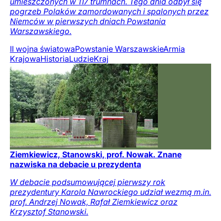
umieszczonych w 117 trumnach. Tego dnia odbył się
pogrzeb Polaków zamordowanych i spalonych przez
Niemców w pierwszych dniach Powstania
Warszawskiego.
II wojna światowa
Powstanie Warszawskie
Armia
Krajowa
Historia
Ludzie
Kraj
Ziemkiewicz, Stanowski, prof. Nowak. Znane
nazwiska na debacie u prezydenta
W debacie podsumowującej pierwszy rok
prezydentury Karola Nawrockiego udział wezmą m.in.
prof. Andrzej Nowak, Rafał Ziemkiewicz oraz
Krzysztof Stanowski.