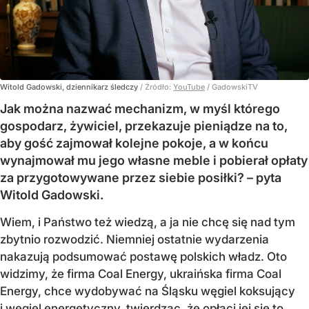
Witold Gadowski, dziennikarz śledczy
/ Źródło:
YouTube
/
GadowskiTV
Jak można nazwać mechanizm, w myśl którego
gospodarz, żywiciel, przekazuje pieniądze na to,
aby gość zajmował kolejne pokoje, a w końcu
wynajmował mu jego własne meble i pobierał opłaty
za przygotowywane przez siebie posiłki? – pyta
Witold Gadowski.
Wiem, i Państwo też wiedzą, a ja nie chcę się nad tym
zbytnio rozwodzić. Niemniej ostatnie wydarzenia
nakazują podsumować postawę polskich władz. Oto
widzimy, że firma Coal Energy, ukraińska firma Coal
Energy, chce wydobywać na Śląsku węgiel koksujący
i węgiel energetyczny, twierdząc, że opłaci jej się to,