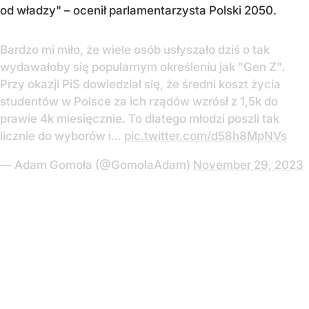
od władzy"
– ocenił parlamentarzysta Polski 2050.
Bardzo mi miło, że wiele osób usłyszało dziś o tak
wydawałoby się popularnym określeniu jak "Gen Z".
Przy okazji PiS dowiedział się, że średni koszt życia
studentów w Polsce za ich rządów wzrósł z 1,5k do
prawie 4k miesięcznie. To dlatego młodzi poszli tak
licznie do wyborów i…
pic.twitter.com/d58h8MpNVs
— Adam Gomoła (@GomolaAdam)
November 29, 2023