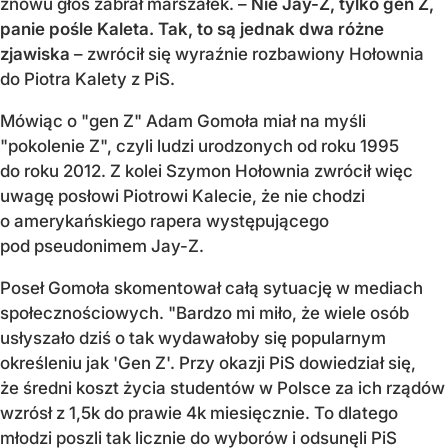
znowu głos zabrał marszałek. –
Nie Jay-Z, tylko gen Z,
panie pośle Kaleta. Tak, to są jednak dwa różne
zjawiska
– zwrócił się wyraźnie rozbawiony Hołownia
do Piotra Kalety z PiS.
Mówiąc o "gen Z" Adam Gomoła miał na myśli
"pokolenie Z", czyli ludzi urodzonych od roku 1995
do roku 2012. Z kolei Szymon Hołownia zwrócił więc
uwagę posłowi Piotrowi Kalecie, że nie chodzi
o amerykańskiego rapera występującego
pod pseudonimem Jay-Z.
Poseł Gomoła skomentował całą sytuację w mediach
społecznościowych. "
Bardzo mi miło, że wiele osób
usłyszało dziś o tak wydawałoby się popularnym
określeniu jak 'Gen Z'. Przy okazji PiS dowiedział się,
że średni koszt życia studentów w Polsce za ich rządów
wzrósł z 1,5k do prawie 4k miesięcznie. To dlatego
młodzi poszli tak licznie do wyborów i odsunęli PiS