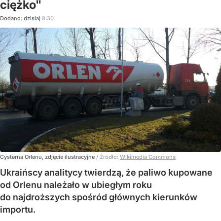
ciężko"
Dodano:
dzisiaj
8:30
Cysterna Orlenu, zdjęcie ilustracyjne
/ Źródło:
Wikimedia Commons
Ukraińscy analitycy twierdzą, że paliwo kupowane
od Orlenu należało w ubiegłym roku
do najdroższych spośród głównych kierunków
importu.