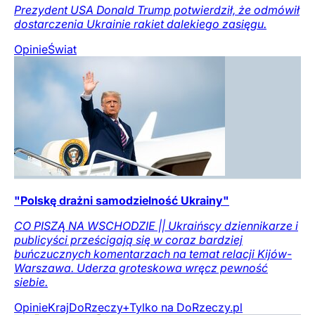
Prezydent USA Donald Trump potwierdził, że odmówił
dostarczenia Ukrainie rakiet dalekiego zasięgu.
Opinie
Świat
"Polskę drażni samodzielność Ukrainy"
CO PISZĄ NA WSCHODZIE || Ukraińscy dziennikarze i
publicyści prześcigają się w coraz bardziej
buńczucznych komentarzach na temat relacji Kijów-
Warszawa. Uderza groteskowa wręcz pewność
siebie.
Opinie
Kraj
DoRzeczy+
Tylko na DoRzeczy.pl