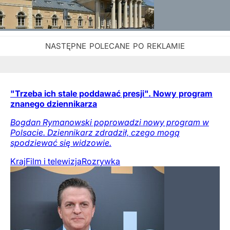
"Trzeba ich stale poddawać presji". Nowy program
znanego dziennikarza
Bogdan Rymanowski poprowadzi nowy program w
Polsacie. Dziennikarz zdradził, czego mogą
spodziewać się widzowie.
Kraj
Film i telewizja
Rozrywka