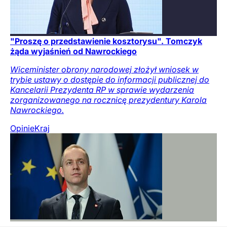
"Proszę o przedstawienie kosztorysu". Tomczyk
żąda wyjaśnień od Nawrockiego
Wiceminister obrony narodowej złożył wniosek w
trybie ustawy o dostępie do informacji publicznej do
Kancelarii Prezydenta RP w sprawie wydarzenia
zorganizowanego na rocznicę prezydentury Karola
Nawrockiego.
Opinie
Kraj