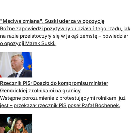
"Mściwa zmiana". Suski uderza w opozycję
Różne zapowiedzi pozytywnych działań tego rządu, jak
na razie przeistoczyły się w jakąś zemstę – powiedział
o opozycji Marek Suski.
Rzecznik PiS: Doszło do kompromisu minister
Gembickiej z rolnikami na granicy
Wstępne porozumienie z protestującymi rolnikami już
jest – przekazał rzecznik PiS poseł Rafał Bochenek.