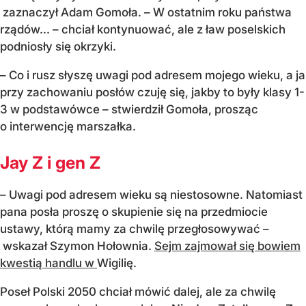
zaznaczył Adam Gomoła. – W ostatnim roku państwa
rządów... – chciał kontynuować, ale z ław poselskich
podniosły się okrzyki.
– Co i rusz słyszę uwagi pod adresem mojego wieku, a ja
przy zachowaniu posłów czuję się, jakby to były klasy 1-
3 w podstawówce – stwierdził Gomoła, prosząc
o interwencję marszałka.
Jay Z i gen Z
– Uwagi pod adresem wieku są niestosowne. Natomiast
pana posła proszę o skupienie się na przedmiocie
ustawy, którą mamy za chwilę przegłosowywać –
wskazał Szymon Hołownia.
Sejm zajmował się bowiem
kwestią handlu w
Wigilię.
Poseł Polski 2050 chciał mówić dalej, ale za chwilę