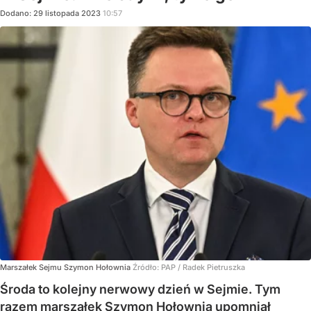
Dodano:
29
listopada
2023
10:57
Marszałek Sejmu Szymon Hołownia
Źródło:
PAP
/
Radek Pietruszka
Środa to kolejny nerwowy dzień w Sejmie. Tym
razem marszałek Szymon Hołownia upomniał