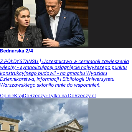
Bednarska 2/4
Z PÓŁDYSTANSU | Uczestnictwo w ceremonii zawieszenia
wiechy - symbolizującej osiągnięcie najwyższego punktu
konstrukcyjnego budowli - na gmachu Wydziału
Dziennikarstwa, Informacji i Bibliologii Uniwersytetu
Warszawskiego skłoniło mnie do wspomnień.
Opinie
Kraj
DoRzeczy+
Tylko na DoRzeczy.pl