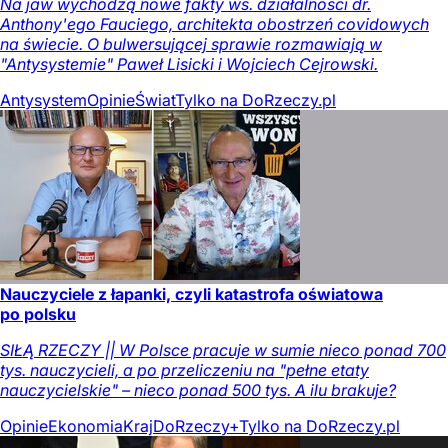
Na jaw wychodzą nowe fakty ws. działalności dr.
Anthony'ego Fauciego, architekta obostrzeń covidowych
na świecie. O bulwersującej sprawie rozmawiają w
"Antysystemie" Paweł Lisicki i Wojciech Cejrowski.
Antysystem
Opinie
Świat
Tylko na DoRzeczy.pl
Nauczyciele z łapanki, czyli katastrofa oświatowa
po polsku
SIŁĄ RZECZY || W Polsce pracuje w sumie nieco ponad 700
tys. nauczycieli, a po przeliczeniu na "pełne etaty
nauczycielskie" – nieco ponad 500 tys. A ilu brakuje?
Opinie
Ekonomia
Kraj
DoRzeczy+
Tylko na DoRzeczy.pl