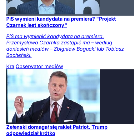
PiS wymieni kandydata na premiera? "Projekt
Czarnek jest skończony"
PiS ma wymienić kandydata na premiera.
Przemysława Czarnka zastąpić ma – według
doniesień mediów – Zbigniew Bogucki lub Tobiasz
Bocheński.
Kraj
Obserwator mediów
Zełenski domagał się rakiet Patriot. Trump
odpowiedział krótko