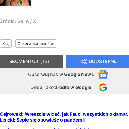
Źródło:
Sejm
/
X
Kraj
Obserwator mediów
SKOMENTUJ
UDOSTĘPNIJ
15
Obserwuj nas
w
Google News
Dodaj jako
źródło w Google
Cejrowski: Wreszcie widać, jak Fauci wszystkich okłamał.
Lisicki: Sypie się opowieść o pandemii